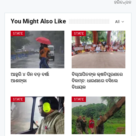
ହରିଚନ୍ଦନ
You Might Also Like
All
STATE
STATE
ଆହୁରି ୪ ଦିନ ବଡ଼ ବର୍ଷା
ବିସ୍ଥାପିତଙ୍କ କ୍ଷତିପୂରଣରେ
ଆଶଙ୍କା
ବିଳମ୍ବ: ଧାରଣାରେ ବସିଲେ
ବିଧାୟକ
STATE
STATE