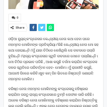
0
Share
ଓଡ଼ିଆ ନ୍ୟୁଜ୍:କଂଗ୍ରେସର କେନ୍ଦ୍ରୀୟ ନେତା କଥା ହେବା ପରେ
ମହମ୍ମଦ ମୋକିମଙ୍କ ପ୍ରତିକ୍ରିୟା।‘କିଛି କେନ୍ଦ୍ରୀୟ ନେତା ମୋ ସହ
କଥା ହୋଇଛନ୍ତି।‘ମୁଁ ଯାହା ଚିଠିରେ ଲେଖିଥିଲି ସେ ବାବଦରେ ପଚାରି
ବୁଝିଛନ୍ତି।‘ରାଜ୍ୟ କଂଗ୍ରେସର ସ୍ଥିତି ବାବଦରେ ମୋତେ ପଚାରିଛନ୍ତି।
ମୋ ଚିଠିର ପ୍ରଭାବ ପଡିଛି , ଆଶା କରୁଛି ତର୍ଜମା କରାଯିବ।କଂଗ୍ରେସ
ଦଳର ସ୍ଥିତିରେ ପରିବର୍ତ୍ତନ ହେବ- ମୋକିମ। ମୁଁ ରାଜନୀତି କରୁଛି,
ଆଗାମୀ ଦିନରେ କରିବି।ଖୁବ କମ୍ ଦିନ ଭିତରେ ନିଷ୍ପତ୍ତି ଜଣାଇବି:
ମହମ୍ମଦ ମୋକିମ।
ବରିଷ୍ଠ ନେତା ମହମ୍ମଦ ମୋକିମଙ୍କୁ କଂଗ୍ରେସରୁ ବହିଷ୍କାର
କରାଯିବା ପରଠୁ ରାଜ୍ୟ କଂଗ୍ରେସରେ ତୁମ୍ବି ତୋଫାନ ଜାରି ରହିଛି।
ଅନେକ ବରିଷ୍ଠ ନେତା ମୋକିମଙ୍କୁ ବହିଷ୍କାର କରାଯିବା ନିଷ୍ପତ୍ତିକୁ
ଭୁଲ୍ ବୋଲି କହିଛନ୍ତି। ଏହାକୁ ନେଇ ନେତାଙ୍କ ମଧ୍ୟରେ ବୟାନ ବାଜି