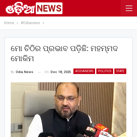
Home
#Odianews
ମୋ ଚିଠିର ପ୍ରଭାବ ପଡ଼ିଛି: ମହମ୍ମଦ
ମୋକିମ
#ODIANEWS
POLITICS
STATE
On
Dec 18, 2025
By
Odia News