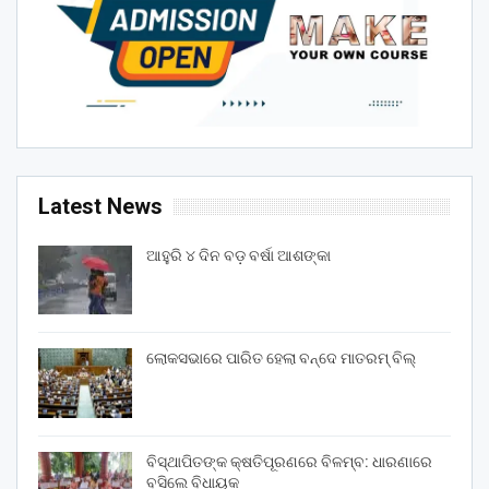
Latest News
ଆହୁରି ୪ ଦିନ ବଡ଼ ବର୍ଷା ଆଶଙ୍କା
ଲୋକସଭାରେ ପାରିତ ହେଲା ବନ୍ଦେ ମାତରମ୍‌ ବିଲ୍‌
ବିସ୍ଥାପିତଙ୍କ କ୍ଷତିପୂରଣରେ ବିଳମ୍ବ: ଧାରଣାରେ
ବସିଲେ ବିଧାୟକ