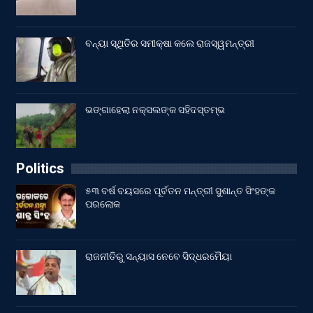
ବନ୍ୟା ସ୍ଥିତିର ସମୀକ୍ଷା କଲେ ରାଜସ୍ୱମନ୍ତ୍ରୀ
ଭଙ୍ଗାହେଲା ନକ୍ସଲଙ୍କ ସହିଦସ୍ତମ୍ଭ
Politics
୫୩ ବର୍ଷ ବୟସରେ ପୂର୍ବତନ ମନ୍ତ୍ରୀ ସୁଶାନ୍ତ ସିଂହଙ୍କ
ପରଲୋକ
ରାଜନୀତିରୁ ସନ୍ୟାସ ନେବେ ସିଦ୍ଧରମୈୟା