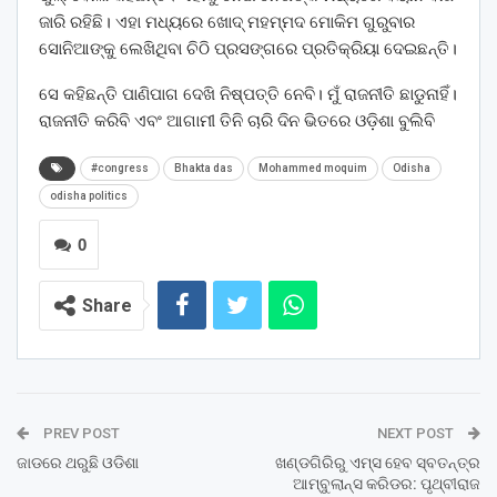
ଜାରି ରହିଛି। ଏହା ମଧ୍ୟରେ ଖୋଦ୍ ମହମ୍ମଦ ମୋକିମ ଗୁରୁବାର
ସୋନିଆଙ୍କୁ ଲେଖିଥିବା ଚିଠି ପ୍ରସଙ୍ଗରେ ପ୍ରତିକ୍ରିୟା ଦେଇଛନ୍ତି।
ସେ କହିଛନ୍ତି ପାଣିପାଗ ଦେଖି ନିଷ୍ପତ୍ତି ନେବି। ମୁଁ ରାଜନୀତି ଛାଡୁନାହିଁ।
ରାଜନୀତି କରିବି ଏବଂ ଆଗାମୀ ତିନି ଚାରି ଦିନ ଭିତରେ ଓଡ଼ିଶା ବୁଲିବି
#congress
Bhakta das
Mohammed moquim
Odisha
odisha politics
0
Share
PREV POST
NEXT POST
ଜାଡରେ ଥରୁଛି ଓଡିଶା
ଖଣ୍ଡଗିରିରୁ ଏମ୍ସ ହେବ ସ୍ବତନ୍ତ୍ର
ଆମ୍ବୁଲାନ୍ସ କରିଡର: ପୃଥ୍ବୀରାଜ