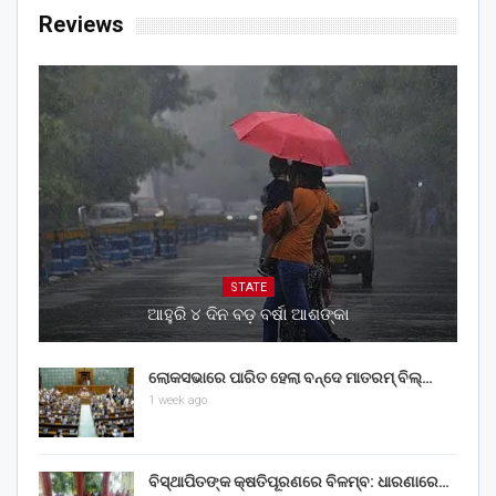
Reviews
STATE
ଆହୁରି ୪ ଦିନ ବଡ଼ ବର୍ଷା ଆଶଙ୍କା
ଲୋକସଭାରେ ପାରିତ ହେଲା ବନ୍ଦେ ମାତରମ୍‌ ବିଲ୍‌…
1 week ago
ବିସ୍ଥାପିତଙ୍କ କ୍ଷତିପୂରଣରେ ବିଳମ୍ବ: ଧାରଣାରେ…