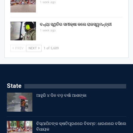
1 week ago
ବନ୍ୟା ସ୍ଥିତିର ସମୀକ୍ଷା କଲେ ରାଜସ୍ୱମନ୍ତ୍ରୀ
1 week ago
PREV
NEXT
1 of 5,609
State
ଆହୁରି ୪ ଦିନ ବଡ଼ ବର୍ଷା ଆଶଙ୍କା
ବିସ୍ଥାପିତଙ୍କ କ୍ଷତିପୂରଣରେ ବିଳମ୍ବ: ଧାରଣାରେ ବସିଲେ
ବିଧାୟକ