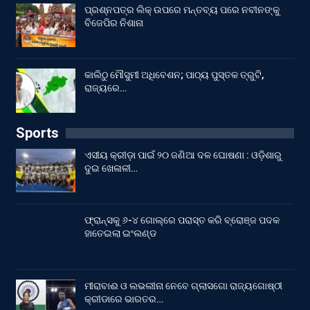
ପ୍ରଶ୍ନପତ୍ର ଲିକ୍ ଉପରେ ମନ୍ତବ୍ୟ ପରେ ନବୀନଙ୍କୁ
ବିଜେପିର ନିଶାନା
କାଲିଠୁ ମୌସୁମୀ ଅଧିବେଶନ; ପାଠ୍ୟ ପୁସ୍ତକ ତ୍ରୁଟି,
ରାଜ୍ୟରେ…
Sports
ଏସୀୟ କ୍ରୀଡ଼ା ପାଇଁ ୨୦ ଜଣିଆ ଦଳ ଘୋଷଣା : ଓଡ଼ିଶାରୁ
ଦୁଇ ଖେଳାଳୀ…
ଫ୍ରାନ୍ସକୁ ୬-୪ ଗୋଲ୍‌ରେ ପରାସ୍ତ କରି ବ୍ରୋଞ୍ଜ ପଦକ
ହାତେଇଲା ଇଂଲଣ୍ଡ
ମୀରାବାଈ ଓ ଲଭଲୀନା ନେବେ ଗ୍ଲାସଗୋ ରାଜ୍ୟଗୋଷ୍ଠୀ
କ୍ରୀଡାରେ ଭାରତର…