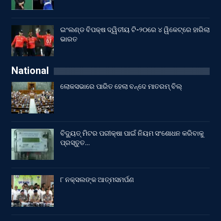
ଇଂଲଣ୍ଡ ବିପକ୍ଷ ଦ୍ୱିତୀୟ ଟି-୨୦ରେ ୪ ୱିକେଟ୍‌ରେ ହାରିଲା
ଭାରତ
National
ଲୋକସଭାରେ ପାରିତ ହେଲା ବନ୍ଦେ ମାତରମ୍‌ ବିଲ୍‌
ବିଦ୍ୟୁତ୍ ମିଟର ପରୀକ୍ଷା ପାଇଁ ନିୟମ ସଂଶୋଧନ କରିବାକୁ
ପ୍ରସ୍ତୁତ…
୮ ନକ୍ସଲଙ୍କ ଆତ୍ମସମର୍ପଣ