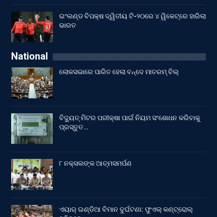
ଇଂଲଣ୍ଡ ବିପକ୍ଷ ଦ୍ୱିତୀୟ ଟି-୨୦ରେ ୪ ୱିକେଟ୍‌ରେ ହାରିଲା
ଭାରତ
National
ଲୋକସଭାରେ ପାରିତ ହେଲା ବନ୍ଦେ ମାତରମ୍‌ ବିଲ୍‌
ବିଦ୍ୟୁତ୍ ମିଟର ପରୀକ୍ଷା ପାଇଁ ନିୟମ ସଂଶୋଧନ କରିବାକୁ
ପ୍ରସ୍ତୁତ…
୮ ନକ୍ସଲଙ୍କ ଆତ୍ମସମର୍ପଣ
ଏୟାର୍ ଇଣ୍ଡିଆ ବିମାନ ଦୁର୍ଘଟଣା: ଫୁଏଲ୍‌ କଣ୍ଟ୍ରୋଲ୍‌