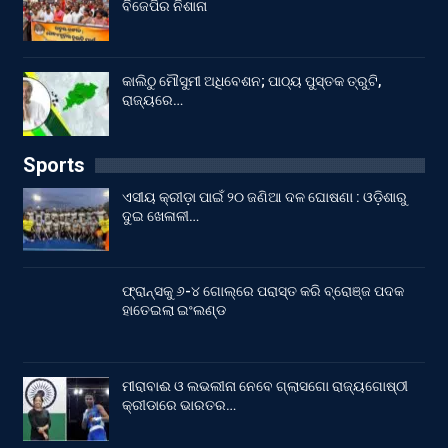
ବିଜେପିର ନିଶାନା
କାଲିଠୁ ମୌସୁମୀ ଅଧିବେଶନ; ପାଠ୍ୟ ପୁସ୍ତକ ତ୍ରୁଟି,
ରାଜ୍ୟରେ…
Sports
ଏସୀୟ କ୍ରୀଡ଼ା ପାଇଁ ୨୦ ଜଣିଆ ଦଳ ଘୋଷଣା : ଓଡ଼ିଶାରୁ
ଦୁଇ ଖେଳାଳୀ…
ଫ୍ରାନ୍ସକୁ ୬-୪ ଗୋଲ୍‌ରେ ପରାସ୍ତ କରି ବ୍ରୋଞ୍ଜ ପଦକ
ହାତେଇଲା ଇଂଲଣ୍ଡ
ମୀରାବାଈ ଓ ଲଭଲୀନା ନେବେ ଗ୍ଲାସଗୋ ରାଜ୍ୟଗୋଷ୍ଠୀ
କ୍ରୀଡାରେ ଭାରତର…