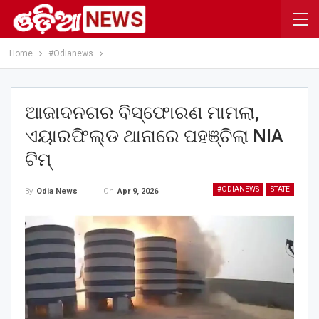
Home
#Odianews
ଆଜାଦନଗର ବିସ୍ଫୋରଣ ମାମଲା,
ଏୟାରଫିଲ୍ଡ ଥାନାରେ ପହଞ୍ଚିଲା NIA
ଟିମ୍
#ODIANEWS
STATE
On
Apr 9, 2026
By
Odia News