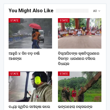
You Might Also Like
All
STATE
STATE
ଆହୁରି ୪ ଦିନ ବଡ଼ ବର୍ଷା
ବିସ୍ଥାପିତଙ୍କ କ୍ଷତିପୂରଣରେ
ଆଶଙ୍କା
ବିଳମ୍ବ: ଧାରଣାରେ ବସିଲେ
ବିଧାୟକ
STATE
STATE
ବନ୍ୟା ସ୍ଥିତିର ସମୀକ୍ଷା କଲେ
ଭଙ୍ଗାହେଲା ନକ୍ସଲଙ୍କ