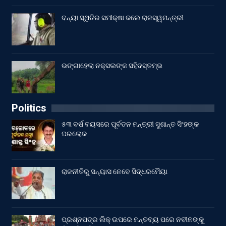
ବନ୍ୟା ସ୍ଥିତିର ସମୀକ୍ଷା କଲେ ରାଜସ୍ୱମନ୍ତ୍ରୀ
ଭଙ୍ଗାହେଲା ନକ୍ସଲଙ୍କ ସହିଦସ୍ତମ୍ଭ
Politics
୫୩ ବର୍ଷ ବୟସରେ ପୂର୍ବତନ ମନ୍ତ୍ରୀ ସୁଶାନ୍ତ ସିଂହଙ୍କ
ପରଲୋକ
ରାଜନୀତିରୁ ସନ୍ୟାସ ନେବେ ସିଦ୍ଧରମୈୟା
ପ୍ରଶ୍ନପତ୍ର ଲିକ୍ ଉପରେ ମନ୍ତବ୍ୟ ପରେ ନବୀନଙ୍କୁ