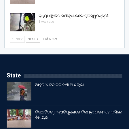
ବନ୍ୟା ସ୍ଥିତିର ସମୀକ୍ଷା କଲେ ରାଜସ୍ୱମନ୍ତ୍ରୀ
1 week ago
PREV
NEXT
1 of 5,609
State
ଆହୁରି ୪ ଦିନ ବଡ଼ ବର୍ଷା ଆଶଙ୍କା
ବିସ୍ଥାପିତଙ୍କ କ୍ଷତିପୂରଣରେ ବିଳମ୍ବ: ଧାରଣାରେ ବସିଲେ
ବିଧାୟକ