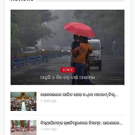
STATE
ଆହୁରି ୪ ଦିନ ବଡ଼ ବର୍ଷା ଆଶଙ୍କା
ଲୋକସଭାରେ ପାରିତ ହେଲା ବନ୍ଦେ ମାତରମ୍‌ ବିଲ୍‌…
1 week ago
ବିସ୍ଥାପିତଙ୍କ କ୍ଷତିପୂରଣରେ ବିଳମ୍ବ: ଧାରଣାରେ…
1 week ago