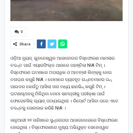
0
Share
ଓଡ଼ିଆ ନ୍ୟୁଜ୍: ଭୁବନେଶ୍ୱର ଆଜାଦନଗର ବିସ୍ଫୋରଣ ମାମଲାର
ତଦନ୍ତ ପାଇଁ ଏୟାରଫିଲ୍ଡ ଥାନାରେ ପହଞ୍ଚିଲା NIA ଟିମ୍ ।
ବିସ୍ଫୋରଣ ଘଟଣାରେ ଅପରାଧିକ ଓ ଆତଙ୍କୀ ଲିଙ୍କ୍‌କୁ ନେଇ
ତନାଘନା କରୁଛି NIA । ବୋମାରେ ବ୍ୟବହୃତ ଉନ୍ନତମାନର ଗନ୍
ପାଉଡର କେଉଁଠୁ ଆସିଲା ତାର ମଧ୍ୟ ଛାନଭିନ୍ କରୁଛି ଟିମ୍ ।
ଘଟଣାସ୍ଥଳରୁ ମିଳିଥିବା ବୋମା ସାମଗ୍ରୀକୁ ପରୀକ୍ଷା ପାଇଁ
ଫୋରେନସିକ୍ ଲ୍ୟାବ୍ ପଠାଯାଇଥିଲା । ରିପୋର୍ଟ ଆସିବା ପରେ ଏବେ
ତଦନ୍ତକୁ ଜୋରଦାର କରିଛି NIA ।
ଜାନୁଆରୀ ୨୭ ତାରିଖରେ ସୁନ୍ଦରପଦା ଆଜାଦନଗରରେ ବିସ୍ଫୋରଣ
ହୋଇଥିଲା । ବିସ୍ଫୋରଣରେ ମୁଖ୍ୟ ଅଭିଯୁକ୍ତ ସେହେନୱାଜ