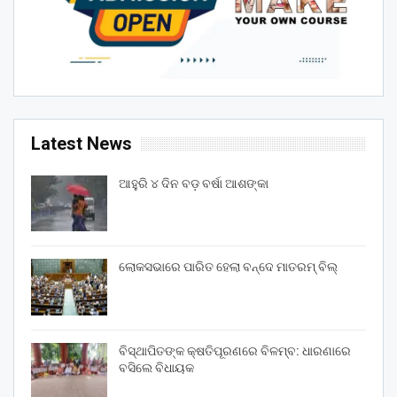
Latest News
ଆହୁରି ୪ ଦିନ ବଡ଼ ବର୍ଷା ଆଶଙ୍କା
ଲୋକସଭାରେ ପାରିତ ହେଲା ବନ୍ଦେ ମାତରମ୍‌ ବିଲ୍‌
ବିସ୍ଥାପିତଙ୍କ କ୍ଷତିପୂରଣରେ ବିଳମ୍ବ: ଧାରଣାରେ
ବସିଲେ ବିଧାୟକ