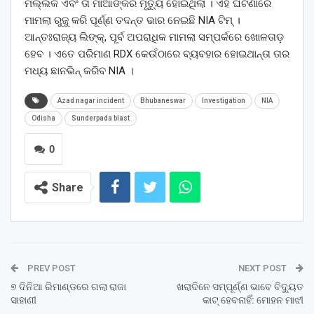
ମଲ୍ଲିକ ଏବଂ ତା ମାଆଙ୍କର ମୃତ୍ୟୁ ହୋଇଥିଲା । ଏହି ଘଟଣାରେ
ମାମଲା ରୁଜୁ କରି ପୂର୍ଣ୍ଣ ତଦନ୍ତ ଭାର ନେଇଛି NIA ଟିମ୍ ।
ଆନ୍ତଃରାଜ୍ୟ ଲିଙ୍କ୍, ପୂର୍ବ ଅପରାଧିକ ମାମଲା ସମ୍ପର୍କରେ ଖୋଳତାଡ଼
ହେବ । ଏତେ ପରିମାଣ RDX କେଉଁଠାରେ ବ୍ୟବହାର ହୋଇଥାନ୍ତା ତାର
ମଧ୍ୟ ଛାନଭିନ୍ କରିବ NIA ।
Azad nagar incident
Bhubaneswar
Investigation
NIA
Odisha
Sunderpada blast
0
Share
PREV POST
NEXT POST
୭ ଦିନିଆ ରିମାଣ୍ଡରେ ଗଲା ରାଜା
ଖରାଦିନେ ସମ୍ପୂର୍ଣ୍ଣ ଭାବେ ବିଦ୍ୟୁତ
ସାହାଣୀ
କାଟ୍ ହେବନାହିଁ: ମୋହନ ମାଝୀ