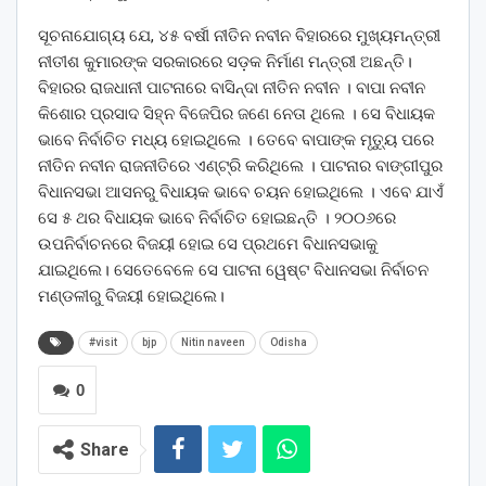
ସୂଚନାଯୋଗ୍ୟ ଯେ, ୪୫ ବର୍ଷୀ ନୀତିନ ନବୀନ ବିହାରରେ ମୁଖ୍ୟମନ୍ତ୍ରୀ
ନୀତୀଶ କୁମାରଙ୍କ ସରକାରରେ ସଡ଼କ ନିର୍ମାଣ ମନ୍ତ୍ରୀ ଅଛନ୍ତି।
ବିହାରର ରାଜଧାନୀ ପାଟନାରେ ବାସିନ୍ଦା ନୀତିନ ନବୀନ । ବାପା ନବୀନ
କିଶୋର ପ୍ରସାଦ ସିହ୍ନ ବିଜେପିର ଜଣେ ନେତା ଥିଲେ । ସେ ବିଧାୟକ
ଭାବେ ନିର୍ବାଚିତ ମଧ୍ୟ ହୋଇଥିଲେ । ତେବେ ବାପାଙ୍କ ମୃତ୍ୟୁ ପରେ
ନୀତିନ ନବୀନ ରାଜନୀତିରେ ଏଣ୍ଟ୍ରି କରିଥିଲେ । ପାଟନାର ବାଙ୍ଗୀପୁର
ବିଧାନସଭା ଆସନରୁ ବିଧାୟକ ଭାବେ ଚୟନ ହୋଇଥିଲେ । ଏବେ ଯାଏଁ
ସେ ୫ ଥର ବିଧାୟକ ଭାବେ ନିର୍ବାଚିତ ହୋଇଛନ୍ତି । ୨୦୦୬ରେ
ଉପନିର୍ବାଚନରେ ବିଜୟୀ ହୋଇ ସେ ପ୍ରଥମେ ବିଧାନସଭାକୁ
ଯାଇଥିଲେ। ସେତେବେଳେ ସେ ପାଟନା ୱେଷ୍ଟ ବିଧାନସଭା ନିର୍ବାଚନ
ମଣ୍ଡଳୀରୁ ବିଜୟୀ ହୋଇଥିଲେ।
#visit
bjp
Nitin naveen
Odisha
0
Share