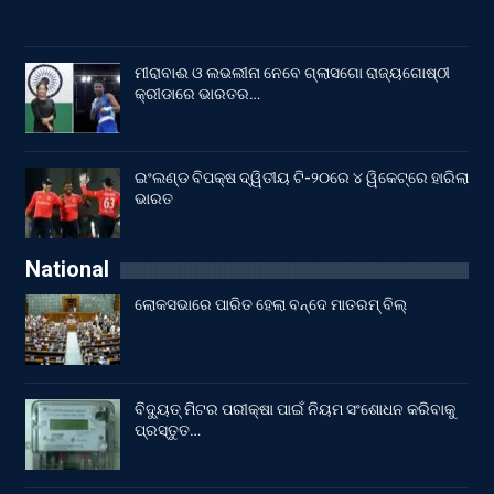
ମୀରାବାଈ ଓ ଲଭଲୀନା ନେବେ ଗ୍ଲାସଗୋ ରାଜ୍ୟଗୋଷ୍ଠୀ
କ୍ରୀଡାରେ ଭାରତର…
ଇଂଲଣ୍ଡ ବିପକ୍ଷ ଦ୍ୱିତୀୟ ଟି-୨୦ରେ ୪ ୱିକେଟ୍‌ରେ ହାରିଲା
ଭାରତ
National
ଲୋକସଭାରେ ପାରିତ ହେଲା ବନ୍ଦେ ମାତରମ୍‌ ବିଲ୍‌
ବିଦ୍ୟୁତ୍ ମିଟର ପରୀକ୍ଷା ପାଇଁ ନିୟମ ସଂଶୋଧନ କରିବାକୁ
ପ୍ରସ୍ତୁତ…