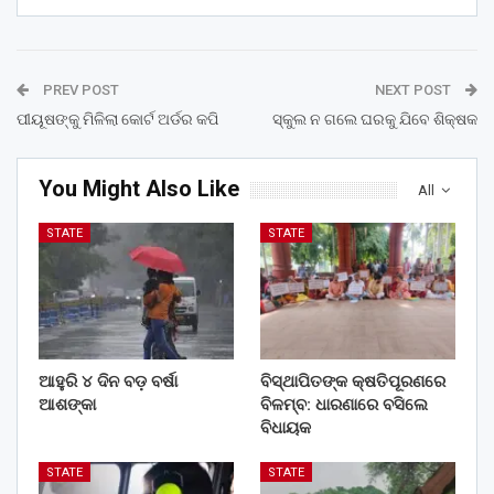
PREV POST
NEXT POST
ପୀୟୂଷଙ୍କୁ ମିଳିଲା କୋର୍ଟ ଅର୍ଡର କପି
ସ୍କୁଲ ନ ଗଲେ ଘରକୁ ଯିବେ ଶିକ୍ଷକ
You Might Also Like
All
STATE
STATE
ଆହୁରି ୪ ଦିନ ବଡ଼ ବର୍ଷା
ବିସ୍ଥାପିତଙ୍କ କ୍ଷତିପୂରଣରେ
ଆଶଙ୍କା
ବିଳମ୍ବ: ଧାରଣାରେ ବସିଲେ
ବିଧାୟକ
STATE
STATE