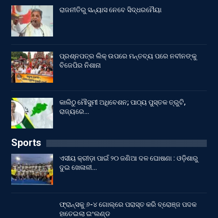
ରାଜନୀତିରୁ ସନ୍ୟାସ ନେବେ ସିଦ୍ଧରମୈୟା
ପ୍ରଶ୍ନପତ୍ର ଲିକ୍ ଉପରେ ମନ୍ତବ୍ୟ ପରେ ନବୀନଙ୍କୁ
ବିଜେପିର ନିଶାନା
କାଲିଠୁ ମୌସୁମୀ ଅଧିବେଶନ; ପାଠ୍ୟ ପୁସ୍ତକ ତ୍ରୁଟି,
ରାଜ୍ୟରେ…
Sports
ଏସୀୟ କ୍ରୀଡ଼ା ପାଇଁ ୨୦ ଜଣିଆ ଦଳ ଘୋଷଣା : ଓଡ଼ିଶାରୁ
ଦୁଇ ଖେଳାଳୀ…
ଫ୍ରାନ୍ସକୁ ୬-୪ ଗୋଲ୍‌ରେ ପରାସ୍ତ କରି ବ୍ରୋଞ୍ଜ ପଦକ
ହାତେଇଲା ଇଂଲଣ୍ଡ