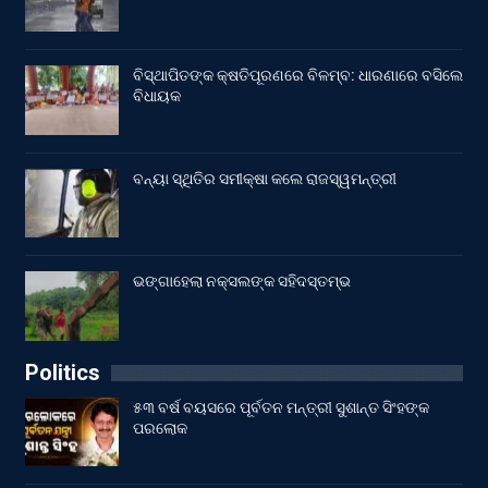
ବିସ୍ଥାପିତଙ୍କ କ୍ଷତିପୂରଣରେ ବିଳମ୍ବ: ଧାରଣାରେ ବସିଲେ
ବିଧାୟକ
ବନ୍ୟା ସ୍ଥିତିର ସମୀକ୍ଷା କଲେ ରାଜସ୍ୱମନ୍ତ୍ରୀ
ଭଙ୍ଗାହେଲା ନକ୍ସଲଙ୍କ ସହିଦସ୍ତମ୍ଭ
Politics
୫୩ ବର୍ଷ ବୟସରେ ପୂର୍ବତନ ମନ୍ତ୍ରୀ ସୁଶାନ୍ତ ସିଂହଙ୍କ
ପରଲୋକ