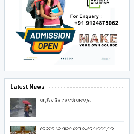
Latest News
ଆହୁରି ୪ ଦିନ ବଡ଼ ବର୍ଷା ଆଶଙ୍କା
ଲୋକସଭାରେ ପାରିତ ହେଲା ବନ୍ଦେ ମାତରମ୍‌ ବିଲ୍‌