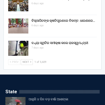
6 days ago
ବିସ୍ଥାପିତଙ୍କ କ୍ଷତିପୂରଣରେ ବିଳମ୍ବ: ଧାରଣାରେ…
6 days ago
ବନ୍ୟା ସ୍ଥିତିର ସମୀକ୍ଷା କଲେ ରାଜସ୍ୱମନ୍ତ୍ରୀ
7 days ago
PREV
NEXT
1 of 5,609
State
ଆହୁରି ୪ ଦିନ ବଡ଼ ବର୍ଷା ଆଶଙ୍କା