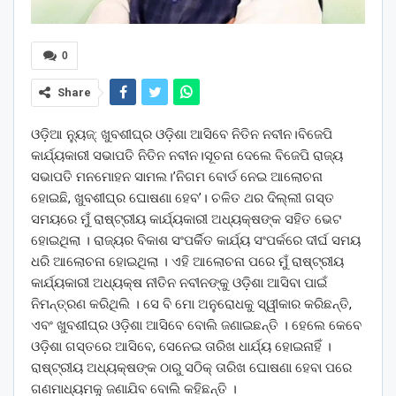
0
Share
ଓଡ଼ିଆ ନ୍ୟୁଜ୍: ଖୁବଶୀଘ୍ର ଓଡ଼ିଶା ଆସିବେ ନିତିନ ନବୀନ।ବିଜେପି
କାର୍ଯ୍ୟକାରୀ ସଭାପତି ନିତିନ ନବୀନ।ସୂଚନା ଦେଲେ ବିଜେପି ରାଜ୍ୟ
ସଭାପତି ମନମୋହନ ସାମଲ।’ନିଗମ ବୋର୍ଡ ନେଇ ଆଲୋଚନା
ହୋଇଛି, ଖୁବଶୀଘ୍ର ଘୋଷଣା ହେବ’। ଚଳିତ ଥର ଦିଲ୍ଲୀ ଗସ୍ତ
ସମୟରେ ମୁଁ ରାଷ୍ଟ୍ରୀୟ କାର୍ଯ୍ୟକାରୀ ଅଧ୍ୟକ୍ଷଙ୍କ ସହିତ ଭେଟ
ହୋଇଥିଲା । ରାଜ୍ୟର ବିକାଶ ସଂପର୍କିତ କାର୍ଯ୍ୟ ସଂପର୍କରେ ଦୀର୍ଘ ସମୟ
ଧରି ଆଲୋଚନା ହୋଇଥିଲା । ଏହି ଆଲୋଚନା ପରେ ମୁଁ ରାଷ୍ଟ୍ରୀୟ
କାର୍ଯ୍ୟକାରୀ ଅଧ୍ୟକ୍ଷ ନୀତିନ ନବୀନଙ୍କୁ ଓଡ଼ିଶା ଆସିବା ପାଇଁ
ନିମନ୍ତ୍ରଣ କରିଥିଲି । ସେ ବି ମୋ ଅନୁରୋଧକୁ ସ୍ୱୀକାର କରିଛନ୍ତି,
ଏବଂ ଖୁବଶୀଘ୍ର ଓଡ଼ିଶା ଆସିବେ ବୋଲି ଜଣାଇଛନ୍ତି । ହେଲେ କେବେ
ଓଡ଼ିଶା ଗସ୍ତରେ ଆସିବେ, ସେନେଇ ତାରିଖ ଧାର୍ଯ୍ୟ ହୋଇନାହିଁ ।
ରାଷ୍ଟ୍ରୀୟ ଅଧ୍ୟକ୍ଷଙ୍କ ଠାରୁ ସଠିକ୍ ତାରିଖ ଘୋଷଣା ହେବା ପରେ
ଗଣମାଧ୍ୟମକୁ ଜଣାଯିବ ବୋଲି କହିଛନ୍ତି ।