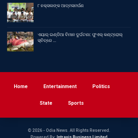
୮ ନକ୍ସଲଙ୍କ ଆତ୍ମସମର୍ପଣ
ଏୟାର୍ ଇଣ୍ଡିଆ ବିମାନ ଦୁର୍ଘଟଣା: ଫୁଏଲ୍‌ କଣ୍ଟ୍ରୋଲ୍‌
ସ୍ବିଚ୍‌ରେ …
Home
Entertainment
Politics
State
Sports
© 2026 - Odia News. All Rights Reserved.
Powered By:
Intraxis Business Limited