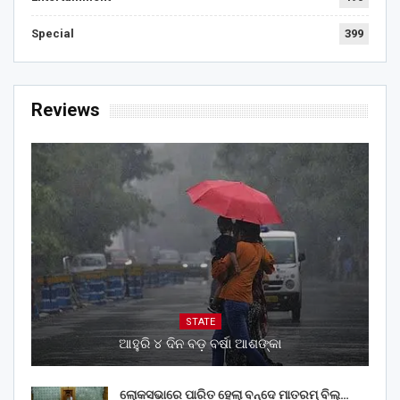
Special
399
Reviews
STATE
ଆହୁରି ୪ ଦିନ ବଡ଼ ବର୍ଷା ଆଶଙ୍କା
ଲୋକସଭାରେ ପାରିତ ହେଲା ବନ୍ଦେ ମାତରମ୍‌ ବିଲ୍‌…