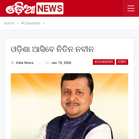
Home
#Odianews
ଓଡ଼ିଶା ଆସିବେ ନିତିନ ନବୀନ
#ODIANEWS
STATE
On
Jan 10, 2026
By
Odia News