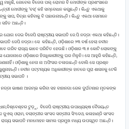
ିଶ୍ୱ ମାନୁଛି, ନୋବେଲ ବିଜେତା ପଲ୍ ରୋମର ବି ମୋଦୀଙ୍କ ପ୍ରଶଂସାରେ
ତ୍ରୀ ମୋଦୀଙ୍କୁ ‘ବସ୍’ କହି ସମ୍ବୋଧନ କରୁଛନ୍ତି। କିନ୍ତୁ ଏକଥାକୁ
କୁ ସାପ, ବିଚ୍ଛା କହିବାକୁ ବି ପଛାଉନାହାନ୍ତି। କିନ୍ତୁ ଏକଥା ସେମାନେ
 ସହିତ ଅଛନ୍ତି।
ଯୋଗ ଦେଇ ବିଜେପି ରାଷ୍ଟ୍ରୀୟ ସଭାପତି ଜେ.ପି ନଡ୍ଡା ଏକଥା କହିଛନ୍ତି।
ାପତି ଜେପି ନଡ୍ଡା। ସେ କହିଛନ୍ତି, ଓଡ଼ିଶାରେ ୨୩ ବର୍ଷ ହେଲା ନବୀନ
 ଏବେ ଗରିବ ରାଜ୍ୟ ଭାବେ ପରିଚିତ ହେଉଛି। ଓଡ଼ିଶାର ୩.୫ କୋଟି ଲୋକଙ୍କୁ
 ଯୋଜନାରେ ଓଡ଼ିଶାରେ ହିତାଧିକାରୀଙ୍କୁ ଘର ମିଳୁନି। ସେ ଆହୁରି କହିଛନ୍ତି,
ଣାନାହିଁ। ଓଡ଼ିଶାକୁ ନେତା ନା ଅଫିସର ଚଳାଉଛନ୍ତି ବୋଲି ସେ ପ୍ରଶ୍ନ
ୁଣୁନାହାନ୍ତି। ନବୀନ ପଟ୍ଟନା୍ୟକ ଅଧିକାରୀଙ୍କ ହାତରେ ପୂରା ଶାସନକୁ ଟେକି
୍ଟ୍ରୀୟ ସଭାପତି ।
.ପି ନଡ୍ଡା ଭାଷଣ ଆରମ୍ଭ କରିବା ସହ ବାହାନଗା ରେଳ ଦୁର୍ଘଟଣାର ମୃତକଙ୍କ
ରଧାନ,ବିଶ୍ବେଶ୍ବର ଟୁଡ଼ୁ, ବିଜେପି ରାଷ୍ଟ୍ରୀୟ ଉପାଧ୍ୟକ୍ଷ ବୈଜୟନ୍ତ
ଦ ଜୁଏଲ୍ ଓରାମ, ବଲାଙ୍ଗୀର ସାଂସଦ ସଙ୍ଗୀତା ସିଂଦେଓ, କଳାହାଣ୍ଡି ସାଂସଦ
 ଓ ରାଜ୍ୟ ସଭାପତି ମନମୋହନ ସାମଲ ପ୍ରମୁଖ ମଧ୍ୟ ଉପସ୍ଥିତ ଅଛନ୍ତି।