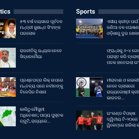
tics
Sports
୫୩ ବର୍ଷ ବୟସରେ ପୂର୍ବତନ
ଏସୀୟ କ୍ରୀଡ଼ା ପାଇଁ
ମନ୍ତ୍ରୀ ସୁଶାନ୍ତ ସିଂହଙ୍କ
ଜଣିଆ ଦଳ ଘୋଷଣା
ପରଲୋକ
ଓଡ଼ିଶାରୁ ଦୁଇ ଖେଳ
ରାଜନୀତିରୁ ସନ୍ୟାସ ନେବେ
ଫ୍ରାନ୍ସକୁ ୬-୪ ଗୋ
ସିଦ୍ଧରମୈୟା
ପରାସ୍ତ କରି ବ୍ରୋଞ
ପଦକ ହାତେଇଲା ଇ
ପ୍ରଶ୍ନପତ୍ର ଲିକ୍ ଉପରେ
ମୀରାବାଈ ଓ ଲଭଲୀ
ମନ୍ତବ୍ୟ ପରେ ନବୀନଙ୍କୁ
ନେବେ ଗ୍ଲାସଗୋ
ବିଜେପିର ନିଶାନା
ରାଜ୍ୟଗୋଷ୍ଠୀ କ୍ର
ଭାରତର…
କାଲିଠୁ ମୌସୁମୀ
ଇଂଲଣ୍ଡ ବିପକ୍ଷ
ଅଧିବେଶନ; ପାଠ୍ୟ ପୁସ୍ତକ
ଦ୍ୱିତୀୟ ଟି-୨୦ରେ
ତ୍ରୁଟି, ରାଜ୍ୟରେ…
ୱିକେଟ୍‌ରେ ହାରିଲା