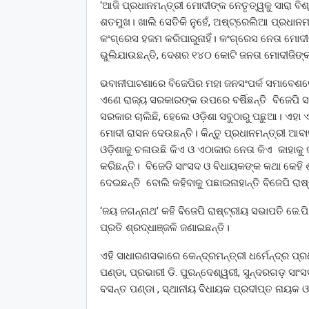
‘ଆଜି ପ୍ରଧାନମନ୍ତ୍ରୀ ମୋଦୀଙ୍କ ନେତୃତ୍ୱକୁ ସାରା ବ
ଶତମୁଖ। ଖାଲି ସେତିକି ନୁହେଁ, ଅଷ୍ଟ୍ରେଲିଆ ପ୍ରଧାନମନ୍
କଂଗ୍ରେସ ହଜମ କରିପାରୁନାହିଁ। କଂଗ୍ରେସ ନେତା ମୋଦୀଙ୍
ଭୁଲିଯାଉଛନ୍ତି, ଦେଶର ୧୪୦ କୋଟି ଜନତା ମୋଦୀଜିଙ୍କ
ଭବାନୀପାଟଣାରେ ବିଜେପିର ମହା ଜନସଂପର୍କ ସମାବେଶରେ 
ଏଣେ ରାଜ୍ୟ ସରକାରଙ୍କ ଉପରେ ବର୍ଷିଛନ୍ତି ବିଜେପି ସଭ
ସରକାର ଚାଲିଛି, ହେଲେ ଓଡ଼ିଶା ସବୁଠାରୁ ପଛୁଆ। ଏହା
ମୋଦୀ ରାସନ ଦେଉଛନ୍ତି। କିନ୍ତୁ ପ୍ରଧାନମନ୍ତ୍ରୀ ଆବାସ
ଓଡ଼ିଶାକୁ ଚଳାଉଛି କିଏ ଓ ଏଠାକାର ନେତା କିଏ କାହାକୁ ଜ
କରିଛନ୍ତି। ବିଜେଡି ସାଂସଦ ଓ ବିଧାୟକଙ୍କ କଥା କେହି ଶ
ଦେଇଛନ୍ତି ବୋଲି କହିବାକୁ ପଛାଇନାହାନ୍ତି ବିଜେପି ରାଷ
‘ଜୟ ଜଗନ୍ନାଥ’ କହି ବିଜେପି ରାଷ୍ଟ୍ରୀୟ ସଭାପତି ଜେ
ପ୍ରତି ଶ୍ରଦ୍ଧାଞ୍ଜଳି ଜଣାଇଛନ୍ତି।
ଏହି ସାଧାରଣସଭାରେ କେନ୍ଦ୍ରମନ୍ତ୍ରୀ ଧର୍ମେନ୍ଦ୍ର ପ୍
ପଣ୍ଡା, ପ୍ରଭାରୀ ଡି. ପୁରନ୍ଦେଶ୍ୱରୀ, ସୁନ୍ଦରଗଡ଼ ସାଂସ
ବସନ୍ତ ପଣ୍ଡା , ସ୍ଥାନୀୟ ବିଧାୟକ ପ୍ରଦୀପ୍ତ ନାୟକ