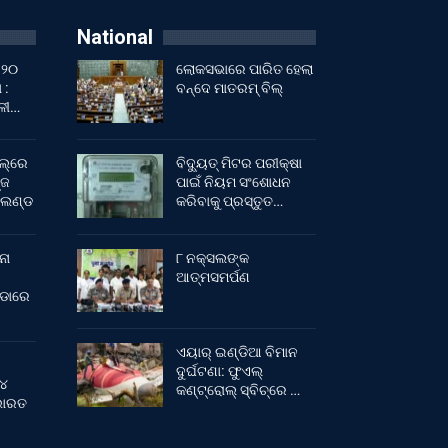
National
 ୨୦
ଲୋକସଭାରେ ପାରିତ ହେଲା
 :
ବନ୍ଦେ ମାତରମ୍‌ ବିଲ୍‌
ାଳୀ…
ଲ୍‌ରେ
ବିଦ୍ୟୁତ୍ ମିଟର ପରୀକ୍ଷା
୍ଜ
ପାଇଁ ନିୟମ ସଂଶୋଧନ
ଂଲଣ୍ଡ
କରିବାକୁ ପ୍ରସ୍ତୁତ…
ନା
୮ ନକ୍ସଲଙ୍କ
ଆତ୍ମସମର୍ପଣ
ୀଡାରେ
ଏୟାର୍ ଇଣ୍ଡିଆ ବିମାନ
ଦୁର୍ଘଟଣା: ଫୁଏଲ୍‌
 ୪
କଣ୍ଟ୍ରୋଲ୍‌ ସ୍ବିଚ୍‌ରେ …
 ଭାରତ