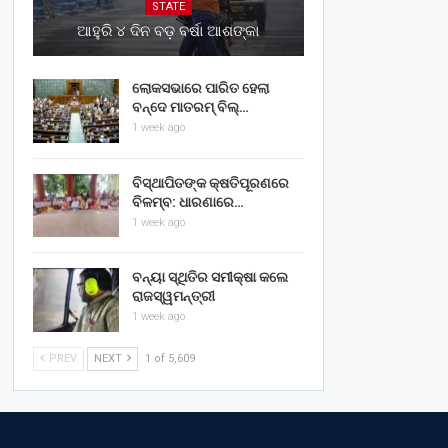
STATE
ଆହୁରି ୪ ଦିନ ବଡ଼ ବର୍ଷା ଆଶଙ୍କା
ଲୋକସଭାରେ ପାରିତ ହେଲା
ବନ୍ଦେ ମାତରମ୍‌ ବିଲ୍‌…
1 week ago
ବିସ୍ଥାପିତଙ୍କ କ୍ଷତିପୂରଣରେ
ବିଳମ୍ବ: ଧାରଣାରେ…
1 week ago
ବନ୍ୟା ସ୍ଥିତିର ସମୀକ୍ଷା କଲେ
ରାଜସ୍ୱମନ୍ତ୍ରୀ
1 week ago
PREV
NEXT
1 of 5,609