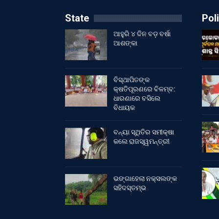
State
Poli
ଆହୁରି ୪ ଦିନ ବଡ଼ ବର୍ଷା
ଆଶଙ୍କା
ବିସ୍ଥାପିତଙ୍କ
କ୍ଷତିପୂରଣରେ ବିଳମ୍ବ:
ଧାରଣାରେ ବସିଲେ
ବିଧାୟକ
ବନ୍ୟା ସ୍ଥିତିର ସମୀକ୍ଷା
କଲେ ରାଜସ୍ୱମନ୍ତ୍ରୀ
ଭଙ୍ଗାହେଲା ନକ୍ସଲଙ୍କ
ସହିଦସ୍ତମ୍ଭ