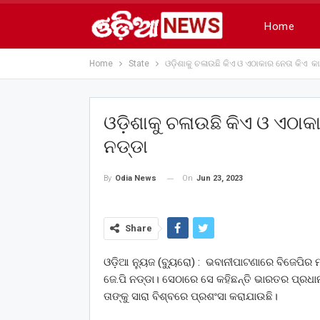
Home
Home
State
ଓଡ଼ିଶାକୁ ଚଳାଉଛି କିଏ ଓ ଏଠାକାର ନେତା କିଏ କାହା
ଓଡ଼ିଶାକୁ ଚଳାଉଛି କିଏ ଓ ଏଠାକା
ନଡ୍ଡା
On
Jun 23, 2023
By
Odia News
Share
ଓଡ଼ିଆ ନ୍ୟୁଜ (ବ୍ୟୁ୍ରୋ) : ଭବାନୀପାଟଣାରେ ବିଜେପିର
ଜେ.ପି ନଡ୍ଡା। ସେଠାରେ ସେ କହିଛନ୍ତି ଭାରତର ପ୍ରଧାନ
ତାଙ୍କୁ ସାରା ବିଶ୍ବରେ ପ୍ରଶଂସା କରାଯାଉଛି।