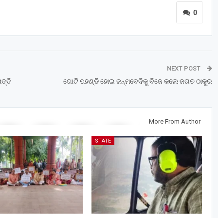
0
NEXT POST
ତ୍ତି
ଗୋଟି ପହଣ୍ଡି ହୋଇ ଜନ୍ମବେଦିକୁ ବିଜେ କଲେ ଜଗତ ଠାକୁର
More From Author
STATE