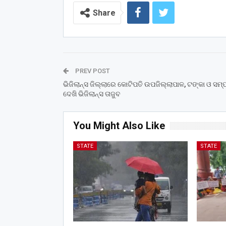
Share
PREV POST
ଭିଜିଲାନ୍ସ ଜିଲ୍ଲାରେ କୋଟିପତି ଉପଜିଲ୍ଲାପାଳ, ଟଙ୍କା ଓ ସମ୍ପ
ଦେଖି ଭିଜିଲାନ୍ସ ତାଜୁବ
You Might Also Like
STATE
STATE