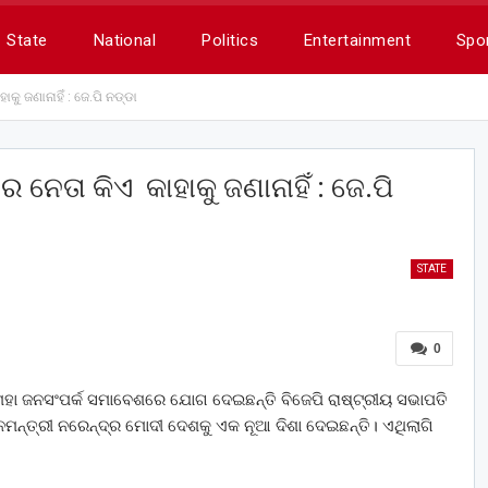
State
National
Politics
Entertainment
Spo
କୁ ଜଣାନାହିଁ : ଜେ.ପି ନଡ୍ଡା
ର ନେତା କିଏ କାହାକୁ ଜଣାନାହିଁ : ଜେ.ପି
STATE
0
 ମହା ଜନସଂପର୍କ ସମାବେଶରେ ଯୋଗ ଦେଇଛନ୍ତି ବିଜେପି ରାଷ୍ଟ୍ରୀୟ ସଭାପତି
ମନ୍ତ୍ରୀ ନରେନ୍ଦ୍ର ମୋଦୀ ଦେଶକୁ ଏକ ନୂଆ ଦିଶା ଦେଇଛନ୍ତି। ଏଥିଲାଗି