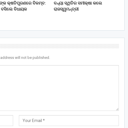
ତଙ୍କ କ୍ଷତିପୂରଣରେ ବିଳମ୍ବ:
ବନ୍ୟା ସ୍ଥିତିର ସମୀକ୍ଷା କଲେ
 ବସିଲେ ବିଧାୟକ
ରାଜସ୍ୱମନ୍ତ୍ରୀ
 address will not be published.