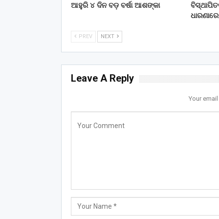
ଆହୁରି ୪ ଦିନ ବଡ଼ ବର୍ଷା ଆଶଙ୍କା
ବିସ୍ଥାପି
ଧାରଣାରେ
PREV
NEXT
Leave A Reply
Your email