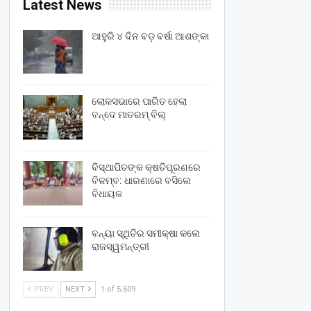
Latest News
ଆହୁରି ୪ ଦିନ ବଡ଼ ବର୍ଷା ଆଶଙ୍କା
ଲୋକସଭାରେ ପାରିତ ହେଲା
ବନ୍ଦେ ମାତରମ୍‌ ବିଲ୍‌
ବିସ୍ଥାପିତଙ୍କ କ୍ଷତିପୂରଣରେ
ବିଳମ୍ବ: ଧାରଣାରେ ବସିଲେ
ବିଧାୟକ
ବନ୍ୟା ସ୍ଥିତିର ସମୀକ୍ଷା କଲେ
ରାଜସ୍ୱମନ୍ତ୍ରୀ
PREV
NEXT
1 of 5,609