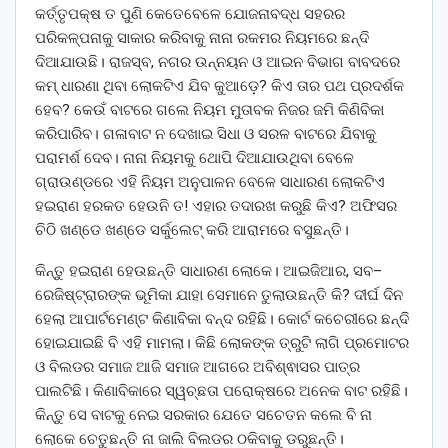
କର୍ତ୍ତୃପକ୍ଷ ତ ପୁଣି କେତେବେଳେ ଯୋଜନାବଦ୍ଧ ସହରର
ପରିକଳ୍ପନାକୁ ସାକାର କରିବାକୁ ନାନା ରକମର ନିୟମରେ ଛନ୍ଦି
ଦିଆଯାଉଛି। ରାଜସ୍ବ, ନଗର ଉନ୍ନୟନ ଓ ଆଇନ ବିଭାଗ ବାବଦରେ
କମ୍ ଧାରଣା ଥିବା ଲୋକଟିଏ ଯିବ କୁଆଡ଼େ? କିଏ ତାର ପଥ ପ୍ରଦର୍ଶକ
ହେବ? କେଉଁ ବାଟରେ ଗଲେ ନିୟମ ମୁତାବକ ନିଜର ଜମି କିଣିବିକା
କରିପାରିବ। ଗଳାବାଟ ନ ଦେଖାଇ ସିଧା ଓ ସରଳ ବାଟରେ ଯିବାକୁ
ପରାମର୍ଶ ଦେବ। ନାନା ନିୟମକୁ ଥୋପି ଦିଆଯାଉଥିବା ବେଳେ
ଗ୍ରାଉଣ୍ଡରେ ଏହି ନିୟମ ଅନୁପାଳନ ବେଳେ ସାଧାରଣ ଲୋକଟିଏ
ହଇରାଣ ହରକତ ହେଉନି ତ! ଏହାର ତଦାରଖ କରୁଛି କିଏ? ଅଫିସର
ଚିଠି ଖଣ୍ଡେ ଖଣ୍ଡେ ସର୍କୁଲେଟ୍ କରି ଆରାମରେ ବସୁଛନ୍ତି।
କିନ୍ତୁ ହଇରାଣ ହେଉଛନ୍ତି ସାଧାରଣ ଲୋକେ। ଆଇଜିଆର, ସବ–
ରେଜିଷ୍ଟ୍ରାରଙ୍କ ଭୂମିକା ଯାହା ସେମାନେ ତୁଲାଉଛନ୍ତି କି? ଦୀର୍ଘ ଦିନ
ହେଲା ଆପାର୍ଟମେଣ୍ଟ କିଣାବିକା ବନ୍ଦ ରହିଛି। କୋର୍ଟ କଚେରୀରେ ଛନ୍ଦି
ହୋଇଯାଇଛି ବି ଏହି ମାମଲା। କିଛି ଲୋକଙ୍କ ତ୍ରୁଟି ଲାଗି ପ୍ରମୋଟର
ଓ ବିଲଡର ସମାଜ ଆଜି ସମାଜ ଆଗରେ ଅବିଶ୍ଵାସର ପାତ୍ର
ପାଲଟିଛି। କିଣାବିକାରେ ସ୍ୱଚ୍ଛତା ପରୋକ୍ଷରେ ଅନେକ ବାଟ ରହିଛି।
କିନ୍ତୁ ସେ ବାଟକୁ ନେଇ ସରକାର ଯେତେ ସଚେତନ କଲେ ବି ନା
ଲୋକେ ଚେତୁଛନ୍ତି ନା ଜାଲି ବିଲଡର ଠକିବାକୁ ଡରୁଛନ୍ତି।