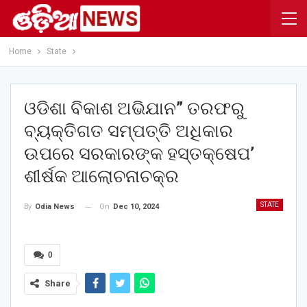
Home
State
ଓଡିଶା ବିକାଶ ଅଭିଯାନ” ତରଫରୁ
ବ୍ୟକ୍ତିଗତ ସମ୍ପତ୍ତି ଅଧିକାର
ଉପରେ ସରକାରଙ୍କ ହସ୍ତକ୍ଷେପ’
ଶୀର୍ଷକ ଆଲୋଚନାଚକ୍ର
STATE
On
Dec 10, 2024
By
Odia News
0
Share