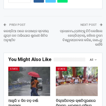
PREV POST
NEXT POST
କରଞ୍ଜିଆ ଠାରେ ଉପଖଣ୍ଡ ସ୍ତରୀୟ
ପ୍ରଧାନମନ୍ତ୍ରୀଙ୍କୁ ଚିଠି ଲେଖିଲେ
ଯୁଗ୍ମ ଜନ ଅଭିଯୋଗ ଶୁଣାଣୀ ଶିବିର
କେଜ୍‌ରିଓ୍ବାଲ୍‌, କହିଲେ ତୁମେ
ଅନୁଷ୍ଠିତ
ବିଶ୍ୱାସଘାତକତା କରିଛ, ଜାଣନ୍ତୁ
କାହିଁକି
You Might Also Like
All
STATE
STATE
ଆହୁରି ୪ ଦିନ ବଡ଼ ବର୍ଷା
ବିସ୍ଥାପିତଙ୍କ କ୍ଷତିପୂରଣରେ
ଆଶଙ୍କା
ବିଳମ୍ବ: ଧାରଣାରେ ବସିଲେ