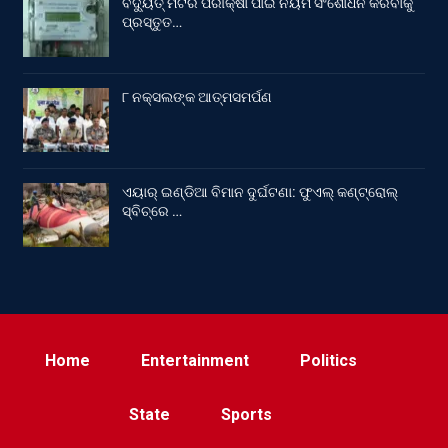
ବିଦ୍ୟୁତ୍ ମିଟର ପରୀକ୍ଷା ପାଇଁ ନିୟମ ସଂଶୋଧନ କରିବାକୁ
ପ୍ରସ୍ତୁତ…
୮ ନକ୍ସଲଙ୍କ ଆତ୍ମସମର୍ପଣ
ଏୟାର୍ ଇଣ୍ଡିଆ ବିମାନ ଦୁର୍ଘଟଣା: ଫୁଏଲ୍‌ କଣ୍ଟ୍ରୋଲ୍‌
ସ୍ବିଚ୍‌ରେ …
Home
Entertainment
Politics
State
Sports