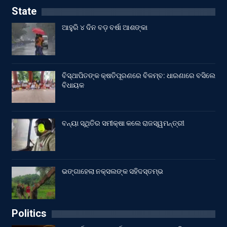
State
ଆହୁରି ୪ ଦିନ ବଡ଼ ବର୍ଷା ଆଶଙ୍କା
ବିସ୍ଥାପିତଙ୍କ କ୍ଷତିପୂରଣରେ ବିଳମ୍ବ: ଧାରଣାରେ ବସିଲେ
ବିଧାୟକ
ବନ୍ୟା ସ୍ଥିତିର ସମୀକ୍ଷା କଲେ ରାଜସ୍ୱମନ୍ତ୍ରୀ
ଭଙ୍ଗାହେଲା ନକ୍ସଲଙ୍କ ସହିଦସ୍ତମ୍ଭ
Politics