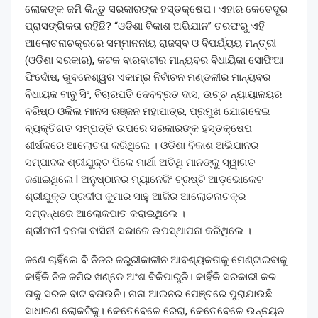
ଲୋକଙ୍କ ଜମି କିନ୍ତୁ ସରକାରଙ୍କ ହସ୍ତକ୍ଷେପ। ଏହାର କେତେଦୂର
ପ୍ରାସଙ୍ଗିକତା ରହିଛି? “ଓଡିଶା ବିକାଶ ଅଭିଯାନ” ତରଫରୁ ଏହି
ଆଲୋଚନାଚକ୍ରରେ ସମ୍ମାନନୀୟ ରାଜସ୍ବ ଓ ବିପର୍ଯ୍ୟୟ ମନ୍ତ୍ରୀ
(ଓଡିଶା ସରକାର), କଟକ ବାରବାଟୀର ମାନ୍ୟବର ବିଧାୟିକା ସୋଫିଆ
ଫିର୍ଦୋଷ, ଭୁବନେଶ୍ୱର ଏକାମ୍ର ନିର୍ବାଚନ ମଣ୍ଡଳୀର ମାନ୍ୟବର
ବିଧାୟକ ବାବୁ ସିଂ, ବିଚାରପତି ଦେବବ୍ରତ ଦାସ, ଉଚ୍ଚ ନ୍ୟାୟାଳୟର
ବରିଷ୍ଠ ଓକିଲ ମାନସ ରଞ୍ଜନ ମହାପାତ୍ର, ପ୍ରମୁଖ ଯୋଗଦେଇ
ବ୍ୟକ୍ତିଗତ ସମ୍ପତ୍ତି ଉପରେ ସରକାରଙ୍କ ହସ୍ତକ୍ଷେପ
ଶୀର୍ଷକରେ ଆଲୋଚନା କରିଥିଲେ । ଓଡିଶା ବିକାଶ ଅଭିଯାନର
ସମ୍ପାଦକ ଶ୍ରୀଯୁକ୍ତ ପିକେ ମାର୍ଥା ଅତିଥି ମାନଙ୍କୁ ସ୍ୱାଗତ
ଜଣାଇଥିଲେ l ଅନୁଷ୍ଠାନର ମ୍ୟାନେଜିଂ ଟ୍ରଷ୍ଟି ଆଡ଼ଭୋକେଟ
ଶ୍ରୀଯୁକ୍ତ ପ୍ରଦୀପ କୁମାର ସାହୁ ଆଜିର ଆଲୋଚନାଚକ୍ର
ସମ୍ବନ୍ଧରେ ଆଲୋକପାତ କରାଇଥିଲେ ।
ଶ୍ରୀମତୀ ବନଜା ବାସିନୀ ସଭାରେ ଉପସ୍ଥାପନା କରିଥିଲେ ।
ଜଣେ ଚାହିଁଲେ ବି ନିଜର ଜରୁରୀକାଳୀନ ଆବଶ୍ୟକତାକୁ ମେଣ୍ଟାଇବାକୁ
କାହିଁକି ନିଜ ଜମିର ଖଣ୍ଡେ ଅଂଶ ବିକିପାରୁନି। କାହିଁକି ସରକାରୀ କଳ
ତାକୁ ସରଳ ବାଟ ବତାଉନି। ନାନା ଆଇନର ପେଞ୍ଚରେ ପୁରାଯାଉଛି
ସାଧାରଣ ଲୋକଟିକୁ। କେତେବେଳେ ରେରା, କେତେବେଳେ ଉନ୍ନୟନ