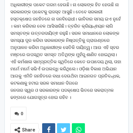
ଅଧିକାରୀଙ୍କ ପକେଟ ଗରମ ହେଉଛି। ନା ଲୋକଙ୍କ ହିତ ହେଉଛି ନା
ସରକାରଙ୍କ ପକେଟକୁ ରାଜସ୍ବ ଆସୁଛି। ତେବେ ସରକାରୀ
ହସ୍ତକ୍ଷେପ ଜନହିତରେ ନା ଜନବିରୋଧୀ। ଭାବିବାର ସମୟ ଇଏ ନୁହେଁ
। କାମ କରିବାର ବେଳ ଆସିସାରିଛି। ତ୍ବରିତ କ୍ରିୟାନ୍ଵୟନ ଲାଗି
ସମସ୍ତଙ୍କ ଉତ୍ତରଦାୟିତ୍ଵ ରହୁଛି। ସରଳ ସମାଧାନରେ ଲୋକଙ୍କ
ସମସ୍ୟା ଦୂର କରିବା ସରକାରଙ୍କ ନିଷ୍ପତ୍ତିକୁ ଗ୍ରାଉଣ୍ଡରେ
ଅନୁପାଳନ କରିବା ଅଧିକାରୀଙ୍କ ସେତିକି ଦାୟିତ୍ୱ। ଆଉ ଏହି ସ୍ବର
ମଞ୍ଚରେ ଉପସ୍ଥିତ ସମସ୍ତ ଅତିଥିଙ୍କ ମୁହଁରୁ ଶାଣିତ ହୋଇଥିଲା।
ଏହି କର୍ମଶାଳା ସାମ୍ପ୍ରତ୍ତିକ ସ୍ଥିତିରେ କେତେ ଉପାଦେୟ ଥିଲା, ତାହା
ମର୍ମେ ମର୍ମେ ସଭିଏଁ ଉପଲବ୍ଧି କରିଥିଲେ। ଓଡ଼ିଶା ବିକାଶ ଅଭିଯାନ
ଆଗକୁ ଏମିତି ଜନହିତରେ ବାଧା ଦେଉଥ‌ିବା ଆଇନଗତ ପ୍ରତିବନ୍ଧକ,
କଟକଣାକୁ ହଟାଇ ସରଳ ସମାଧାନ ଦିଗରେ
ଜନତାର ସ୍ୱର ଓ ସରକାରଙ୍କ ପଦକ୍ଷେପ ଭିତରେ ସକରାତ୍ମକ
ଢଙ୍ଗରେ ଯୋଗସୂତ୍ର ହୋଇ ରହିବ ।
0
Share