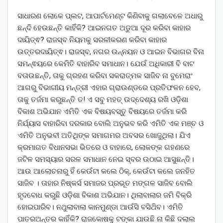
ସାଧାରଣ ଲୋକେ ପ୍ଲଟ, ଆପାର୍ଟମେଣ୍ଟ କିଣିବାକୁ ଗଲାବେଳେ ଅଧାରୁ
ଛନ୍ଦି ହେଉଛନ୍ତି କାହିଁକି? ଆଇନଗତ ଅଡୁଆ ଦୂର କରିବା କାହାର
ଦାୟିତ୍ଵ? ରାଜସ୍ବ ନିୟମକୁ ସରଳୀକରଣ କରିବା କାହାର
ଉତ୍ତରଦାୟିତ୍ଵ। ରାଜସ୍ବ, ନଗର ଉନ୍ନୟନ ଓ ଆଇନ ବିଭାଗର ବିନା
ସମନ୍ଵୟରେ କେମିତି ବାହାରିବ ସମାଧାନ। ଯେଉଁ ଅଧିକାରୀ ବି ବାଟ
ବତାଉଛନ୍ତି, ତାକୁ ଗ୍ରହଣ କରିବା ସକରାତ୍ମକ ସାଜିବ ନା ବୁମେରାଂ
ଆଗରୁ ବିଭାଗୀୟ ମନ୍ତ୍ରୀ ଏହାର ଗ୍ରାଉଣ୍ଡରେ ପ୍ରତିଫଳନ ହେବ,
ତାକୁ ତର୍ଜମା କରୁଛନ୍ତି ତ! ଏ ସବୁ ମହତ୍ ଉଦ୍ଦେଶ୍ୟ ରଖି ଓଡ଼ିଶା
ବିକାଶ ଅଭିଯାନ ଏମିତି ଏକ ବିଷୟବସ୍ତୁ ବିଷୟରେ ତର୍ଜମା କରି
ନିର୍ଯ୍ୟାସ ବାହାରିବା ଦରକାର ବୋଲି ଅନୁଭବ କରି ଏମିତି ଏକ ମଞ୍ଚ ଓ
ଏମିତି ଅନୁଭବୀ ଅତିଥିଙ୍କ ସମାଗମର ଅବସର ଖୋଜୁଥିଲା। ଯିଏ
କ୍ରମାଗତ ବିଧାନସଭା ଭିତରେ ଓ ବାହାରେ, ଲୋକଙ୍କ ଗହଣରେ
ଜଟିଳ ସମସ୍ୟାର ସରଳ ସମାଧାନ ନେଇ ସ୍ବର ଉଠାଇ ଆସୁଛନ୍ତି।
ଆଉ ଆଲୋଚନାରୁ ହିଁ କେଉଁଟା କଲେ ଠିକ୍, କେଉଁଟା କଲେ ଜନହିତ
ସାଜିବ । ତାହାର ନିଷ୍କର୍ସ ସମାଜର ପ୍ରଭୂତ ମଙ୍ଗଳ ସାଜିବ ବୋଲି
ହୃଦବୋଧ କରୁଛି ଓଡ଼ିଶା ବିକାଶ ଅଭିଯାନ। ଥିଲାବାଲାର ଜମି ବିକ୍ରି
ହୋଇପାରିବ। ନଥୁଲାବାଲା କାନମୁଣ୍ଡା ଆଉଁସି ବସିଥ‌ିବ। ଏମିତି
ପାତରଅନ୍ତର କାହିଁକି? ରାଜକୋଷକୁ ଟଙ୍କା ଯାଉଛି ନା କିଛି ଦଲାଲ