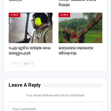
ବିଧାୟକ
STATE
STATE
ବନ୍ୟା ସ୍ଥିତିର ସମୀକ୍ଷା କଲେ
ଭଙ୍ଗାହେଲା ନକ୍ସଲଙ୍କ
ରାଜସ୍ୱମନ୍ତ୍ରୀ
ସହିଦସ୍ତମ୍ଭ
PREV
NEXT
Leave A Reply
Your email address will not be published.