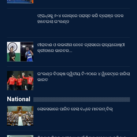
ଫ୍ରାନ୍ସକୁ ୬-୪ ଗୋଲ୍‌ରେ ପରାସ୍ତ କରି ବ୍ରୋଞ୍ଜ ପଦକ
ହାତେଇଲା ଇଂଲଣ୍ଡ
ମୀରାବାଈ ଓ ଲଭଲୀନା ନେବେ ଗ୍ଲାସଗୋ ରାଜ୍ୟଗୋଷ୍ଠୀ
କ୍ରୀଡାରେ ଭାରତର…
ଇଂଲଣ୍ଡ ବିପକ୍ଷ ଦ୍ୱିତୀୟ ଟି-୨୦ରେ ୪ ୱିକେଟ୍‌ରେ ହାରିଲା
ଭାରତ
National
ଲୋକସଭାରେ ପାରିତ ହେଲା ବନ୍ଦେ ମାତରମ୍‌ ବିଲ୍‌