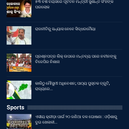
୫୩ ବର୍ଷ ବୟସରେ ପୂର୍ବତନ ମନ୍ତ୍ରୀ ସୁଶାନ୍ତ ସିଂହଙ୍କ
ପରଲୋକ
ରାଜନୀତିରୁ ସନ୍ୟାସ ନେବେ ସିଦ୍ଧରମୈୟା
ପ୍ରଶ୍ନପତ୍ର ଲିକ୍ ଉପରେ ମନ୍ତବ୍ୟ ପରେ ନବୀନଙ୍କୁ
ବିଜେପିର ନିଶାନା
କାଲିଠୁ ମୌସୁମୀ ଅଧିବେଶନ; ପାଠ୍ୟ ପୁସ୍ତକ ତ୍ରୁଟି,
ରାଜ୍ୟରେ…
Sports
ଏସୀୟ କ୍ରୀଡ଼ା ପାଇଁ ୨୦ ଜଣିଆ ଦଳ ଘୋଷଣା : ଓଡ଼ିଶାରୁ
ଦୁଇ ଖେଳାଳୀ…