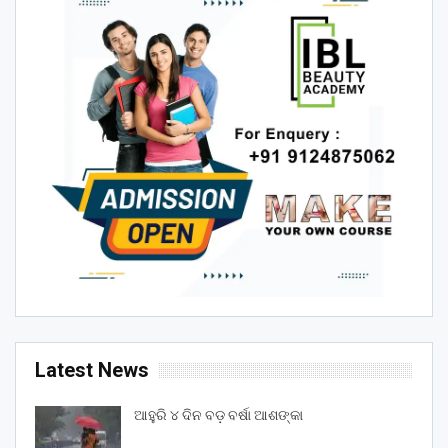
Latest News
ଆହୁରି ୪ ଦିନ ବଡ଼ ବର୍ଷା ଆଶଙ୍କା