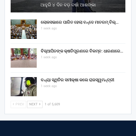
ଆହୁରି ୪ ଦିନ ବଡ଼ ବର୍ଷା ଆଶଙ୍କା
ଲୋକସଭାରେ ପାରିତ ହେଲା ବନ୍ଦେ ମାତରମ୍‌ ବିଲ୍‌…
1 week ago
ବିସ୍ଥାପିତଙ୍କ କ୍ଷତିପୂରଣରେ ବିଳମ୍ବ: ଧାରଣାରେ…
1 week ago
ବନ୍ୟା ସ୍ଥିତିର ସମୀକ୍ଷା କଲେ ରାଜସ୍ୱମନ୍ତ୍ରୀ
1 week ago
PREV
NEXT
1 of 5,609