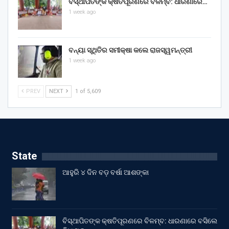
ବିସ୍ଥାପିତଙ୍କ କ୍ଷତିପୂରଣରେ ବିଳମ୍ବ: ଧାରଣାରେ…
1 week ago
ବନ୍ୟା ସ୍ଥିତିର ସମୀକ୍ଷା କଲେ ରାଜସ୍ୱମନ୍ତ୍ରୀ
1 week ago
PREV
NEXT
1 of 5,609
State
ଆହୁରି ୪ ଦିନ ବଡ଼ ବର୍ଷା ଆଶଙ୍କା
ବିସ୍ଥାପିତଙ୍କ କ୍ଷତିପୂରଣରେ ବିଳମ୍ବ: ଧାରଣାରେ ବସିଲେ