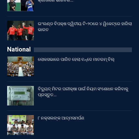
କ୍ରୀଡାରେ ଭାରତର…
ଇଂଲଣ୍ଡ ବିପକ୍ଷ ଦ୍ୱିତୀୟ ଟି-୨୦ରେ ୪ ୱିକେଟ୍‌ରେ ହାରିଲା
ଭାରତ
National
ଲୋକସଭାରେ ପାରିତ ହେଲା ବନ୍ଦେ ମାତରମ୍‌ ବିଲ୍‌
ବିଦ୍ୟୁତ୍ ମିଟର ପରୀକ୍ଷା ପାଇଁ ନିୟମ ସଂଶୋଧନ କରିବାକୁ
ପ୍ରସ୍ତୁତ…
୮ ନକ୍ସଲଙ୍କ ଆତ୍ମସମର୍ପଣ