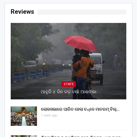
Reviews
STATE
ଆହୁରି ୪ ଦିନ ବଡ଼ ବର୍ଷା ଆଶଙ୍କା
ଲୋକସଭାରେ ପାରିତ ହେଲା ବନ୍ଦେ ମାତରମ୍‌ ବିଲ୍‌…
1 week ago