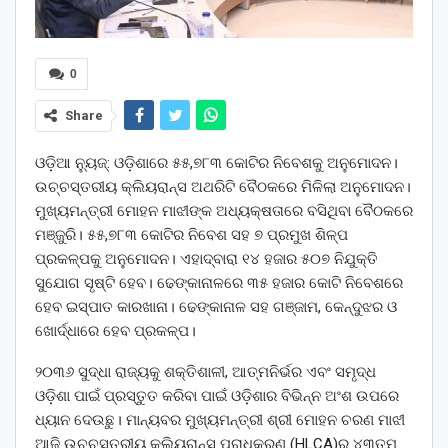
0
Share
ଓଡ଼ିଆ ନ୍ୟୁଜ୍: ଓଡ଼ିଶାରେ ୫୫,୭୮୩ କୋଟିର ନିବେଶକୁ ଅନୁମୋଦନ।
ଉଚ୍ଚସ୍ତରୀୟ କ୍ଲିୟରାନ୍ସ ଅଥରିଟି ବୈଠକରେ ମିଳିଲା ଅନୁମୋଦନ।
ମୁଖ୍ୟମନ୍ତ୍ରୀ ମୋହନ ମାଝୀଙ୍କ ଅଧ୍ୟକ୍ଷତାରେ ବସିଥିବା ବୈଠକରେ
ମଞ୍ଜୁରି। ୫୫,୭୮୩ କୋଟିର ନିବେଶ ସହ ୭ ପ୍ରମୁଖ ଶିଳ୍ପ
ପ୍ରକଳ୍ପକୁ ଅନୁମୋଦନ। ଏହାଦ୍ବାରା ୧୪ ହଜାର ୫୦୭ ନିଯୁକ୍ତି
ସୁଯୋଗ ସୃଷ୍ଟି ହେବ। ଢେଙ୍କାନାଳରେ ୩୫ ହଜାର କୋଟି ନିବେଶରେ
ହେବ ଇସ୍ପାତ କାରଖାନା। ଢେଙ୍କାନାଳ ସହ ଗଞ୍ଜାମ, କେନ୍ଦୁଝର ଓ
ଖୋର୍ଦ୍ଧାରେ ହେବ ପ୍ରକଳ୍ପ।
୨୦୩୬ ସୁଦ୍ଧା ରାଜ୍ୟକୁ ଶକ୍ତିଶାଳୀ, ଆତ୍ମନିର୍ଭର ଏବଂ ସମୃଦ୍ଧ
ଓଡ଼ିଶା ପାଇଁ ପ୍ରସ୍ତୁତ କରିବା ପାଇଁ ଓଡ଼ିଶାର ବିଭିନ୍ନ ଅଂଶ ଉପରେ
ଧ୍ୟାନ ଦେଉଛୁ। ମାନ୍ୟବର ମୁଖ୍ୟମନ୍ତ୍ରୀ ଶ୍ରୀ ମୋହନ ଚରଣ ମାଝୀ
ଆଜି ଉଚ୍ଚସ୍ତରୀୟ କ୍ଲିୟରାନ୍ସ ପ୍ରାଧିକରଣ (HLCA)ର ୪୩ତମ