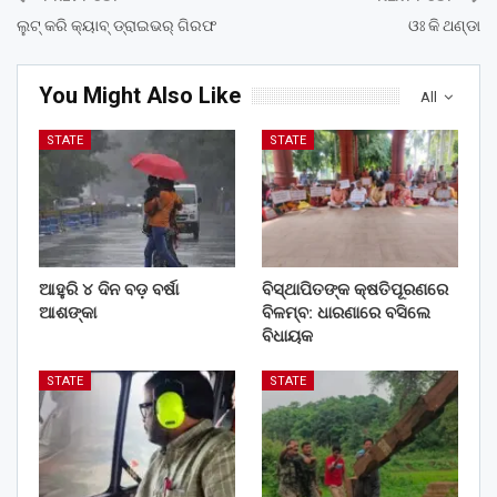
ଲୁଟ୍ କରି କ୍ୟାବ୍ ଡ୍ରାଇଭର୍ ଗିରଫ
ଓଃ କି ଥଣ୍ଡା
You Might Also Like
All
STATE
STATE
ଆହୁରି ୪ ଦିନ ବଡ଼ ବର୍ଷା
ବିସ୍ଥାପିତଙ୍କ କ୍ଷତିପୂରଣରେ
ଆଶଙ୍କା
ବିଳମ୍ବ: ଧାରଣାରେ ବସିଲେ
ବିଧାୟକ
STATE
STATE