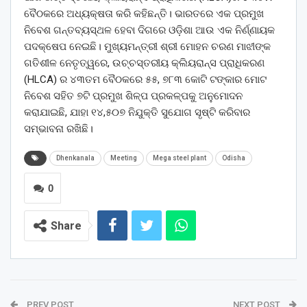
ବୈଠକରେ ଅଧ୍ୟକ୍ଷତା କରି କହିଛନ୍ତି। ଭାରତରେ ଏକ ପ୍ରମୁଖ
ନିବେଶ ଗନ୍ତବ୍ୟସ୍ଥଳ ହେବା ଦିଗରେ ଓଡ଼ିଶା ଆଉ ଏକ ନିର୍ଣ୍ଣାୟକ
ପଦକ୍ଷେପ ନେଇଛି। ମୁଖ୍ୟମନ୍ତ୍ରୀ ଶ୍ରୀ ମୋହନ ଚରଣ ମାଝୀଙ୍କ
ଗତିଶୀଳ ନେତୃତ୍ୱରେ, ଉଚ୍ଚସ୍ତରୀୟ କ୍ଲିୟରାନ୍ସ ପ୍ରାଧିକରଣ
(HLCA) ର ୪୩ତମ ବୈଠକରେ ୫୫, ୭୮୩ କୋଟି ଟଙ୍କାର ମୋଟ
ନିବେଶ ସହିତ ୭ଟି ପ୍ରମୁଖ ଶିଳ୍ପ ପ୍ରକଳ୍ପକୁ ଅନୁମୋଦନ
କରାଯାଇଛି, ଯାହା ୧୪,୫୦୭ ନିଯୁକ୍ତି ସୁଯୋଗ ସୃଷ୍ଟି କରିବାର
ସମ୍ଭାବନା ରଖିଛି।
Dhenkanala
Meeting
Mega steel plant
Odisha
0
Share
PREV POST
NEXT POST