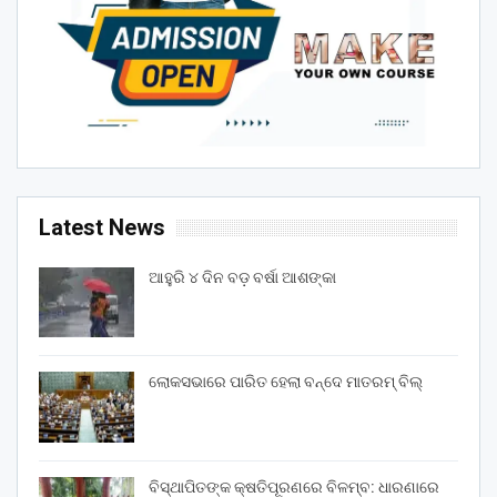
Latest News
ଆହୁରି ୪ ଦିନ ବଡ଼ ବର୍ଷା ଆଶଙ୍କା
ଲୋକସଭାରେ ପାରିତ ହେଲା ବନ୍ଦେ ମାତରମ୍‌ ବିଲ୍‌
ବିସ୍ଥାପିତଙ୍କ କ୍ଷତିପୂରଣରେ ବିଳମ୍ବ: ଧାରଣାରେ