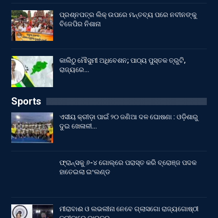
ପ୍ରଶ୍ନପତ୍ର ଲିକ୍ ଉପରେ ମନ୍ତବ୍ୟ ପରେ ନବୀନଙ୍କୁ
ବିଜେପିର ନିଶାନା
କାଲିଠୁ ମୌସୁମୀ ଅଧିବେଶନ; ପାଠ୍ୟ ପୁସ୍ତକ ତ୍ରୁଟି,
ରାଜ୍ୟରେ…
Sports
ଏସୀୟ କ୍ରୀଡ଼ା ପାଇଁ ୨୦ ଜଣିଆ ଦଳ ଘୋଷଣା : ଓଡ଼ିଶାରୁ
ଦୁଇ ଖେଳାଳୀ…
ଫ୍ରାନ୍ସକୁ ୬-୪ ଗୋଲ୍‌ରେ ପରାସ୍ତ କରି ବ୍ରୋଞ୍ଜ ପଦକ
ହାତେଇଲା ଇଂଲଣ୍ଡ
ମୀରାବାଈ ଓ ଲଭଲୀନା ନେବେ ଗ୍ଲାସଗୋ ରାଜ୍ୟଗୋଷ୍ଠୀ