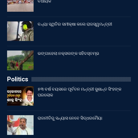
ବିଧାୟକ
ବନ୍ୟା ସ୍ଥିତିର ସମୀକ୍ଷା କଲେ ରାଜସ୍ୱମନ୍ତ୍ରୀ
ଭଙ୍ଗାହେଲା ନକ୍ସଲଙ୍କ ସହିଦସ୍ତମ୍ଭ
Politics
୫୩ ବର୍ଷ ବୟସରେ ପୂର୍ବତନ ମନ୍ତ୍ରୀ ସୁଶାନ୍ତ ସିଂହଙ୍କ
ପରଲୋକ
ରାଜନୀତିରୁ ସନ୍ୟାସ ନେବେ ସିଦ୍ଧରମୈୟା