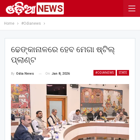
Home
#Odianews
ଢେଙ୍କାନାଳରେ ହେବ ମେଗା ଷ୍ଟିଲ୍
ପ୍ଲାଣ୍ଟ
#ODIANEWS
STATE
On
Jan 8, 2026
By
Odia News