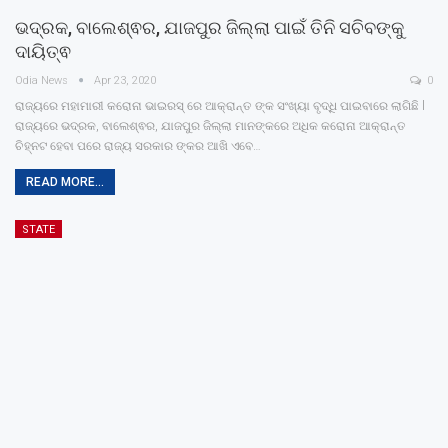
ଭଦ୍ରକ, ବାଲେଶ୍ଵର, ଯାଜପୁର ଜିଲ୍ଲା ପାଇଁ ତିନି ସଚିବଙ୍କୁ
ଦାୟିତ୍ଵ
Odia News
Apr 23, 2020
0
ରାଜ୍ୟରେ ମହାମାରୀ କରୋନା ଭାଇରସ୍ ରେ ଆକ୍ରାନ୍ତ ଙ୍କ ସଂଖ୍ୟା ବୃଦ୍ଧି ପାଇବାରେ ଲାଗିଛି l
ରାଜ୍ୟରେ ଭଦ୍ରକ, ବାଲେଶ୍ଵର, ଯାଜପୁର ଜିଲ୍ଲା ମାନଙ୍କରେ ଅଧିକ କରୋନା ଆକ୍ରାନ୍ତ
ଚିହ୍ନଟ ହେବା ପରେ ରାଜ୍ୟ ସରକାର ଙ୍କର ଆଖି ଏବେ…
READ MORE...
STATE