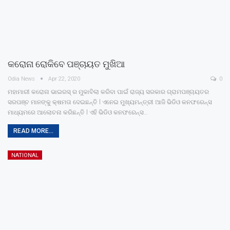
କରୋନା ରୋକିବେ ପଞ୍ଚାୟତ ମୁଖିଆ
Odia News
Apr 22, 2020
0
ମହାମାରୀ କରୋନା ଭାଇରସ୍ ର ମୁକାବିଲା କରିବା ପାଇଁ ରାଜ୍ୟ ସରକାର ଗ୍ରାମପଞ୍ଚାୟତର
ସରପଞ୍ଚ ମାନଙ୍କୁ କ୍ଷମତା ଦେଇଛନ୍ତି l ଏନେଇ ମୁଖ୍ୟମନ୍ତ୍ରୀ ଆଜି ଭିଡିଓ କନଫରେନ୍ସ
ମାଧ୍ୟମରେ ଆଲୋଚନା କରିଛନ୍ତି l ଏହି ଭିଡିଓ କନଫରେନ୍ସ…
READ MORE...
NATIONAL