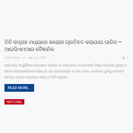
ତିନି ସପ୍ତାହ ମଧ୍ୟରେ କରୋନା ପ୍ରତିହତ କରାଯାଇ ପାରିବ –
ଆଇସିଏମଆର ବୈଜ୍ଞାନିକ
Odia News
Apr 22, 2020
0
ଭାରତୀୟ ଆୟୁର୍ବିଜ୍ଞାନ ଗବେଷଣା ପରିଷଦ ର ସଂକ୍ରମଣ ଓ ମହାମାରୀ ବିଜ୍ଞାନ ବିଭାଗର ମୁଖ୍ୟ ଡ.
ରମନ ଗଙ୍ଗାଖେଡ଼କର କହିଛନ୍ତି ଯେ ସରକାରଙ୍କ ର ଲକ୍ ଡାଉନ୍ କଟକଣା ଗୁଡିକୁ କଡାକଡି
ଭାବରେ ପାଳନ କରାଗଲେ ଆସନ୍ତା ତିନି ସପ୍ତାହ…
READ MORE...
NATIONAL