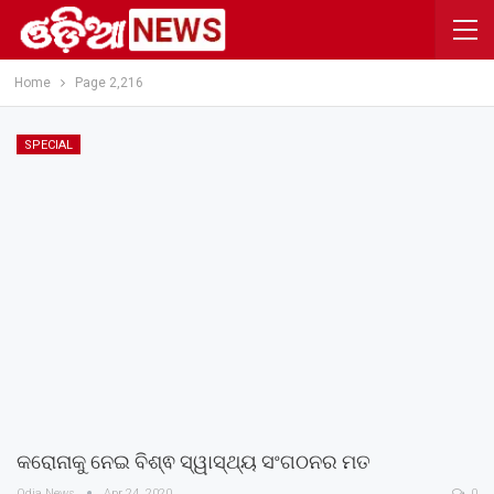
Home
Page 2,216
SPECIAL
କରୋନାକୁ ନେଇ ବିଶ୍ଵ ସ୍ୱାସ୍ଥ୍ୟ ସଂଗଠନର ମତ
Odia News
Apr 24, 2020
0