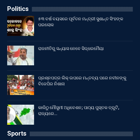
Politics
୫୩ ବର୍ଷ ବୟସରେ ପୂର୍ବତନ ମନ୍ତ୍ରୀ ସୁଶାନ୍ତ ସିଂହଙ୍କ
ପରଲୋକ
ରାଜନୀତିରୁ ସନ୍ୟାସ ନେବେ ସିଦ୍ଧରମୈୟା
ପ୍ରଶ୍ନପତ୍ର ଲିକ୍ ଉପରେ ମନ୍ତବ୍ୟ ପରେ ନବୀନଙ୍କୁ
ବିଜେପିର ନିଶାନା
କାଲିଠୁ ମୌସୁମୀ ଅଧିବେଶନ; ପାଠ୍ୟ ପୁସ୍ତକ ତ୍ରୁଟି,
ରାଜ୍ୟରେ…
Sports