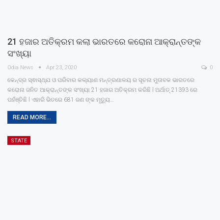
21 ହଜାର ଅତିକ୍ରମ କଲା ଭାରତରେ କରୋନା ଆକ୍ରାନ୍ତଙ୍କ
ସଂଖ୍ୟା
Odia News
Apr 23, 2020
0
କେନ୍ଦ୍ର ସ୍ଵାସ୍ଥ୍ଯ ଓ ପରିବାର କଲ୍ୟାଣ ମନ୍ତ୍ରଣାଳୟ ର ସୂଚନା ମୁତାବକ ଭାରତରେ
କରୋନା ଜନିତ ଆକ୍ରାନ୍ତଙ୍କ ସଂଖ୍ୟା 21 ହଜାର ଅତିକ୍ରମ କରିଛି l ଅର୍ଥାତ୍ 21393 ରେ
ପହଁଞ୍ଚିଛି l ଏହାରି ଭିତରେ 681 ଜଣ ଙ୍କ ମୃତ୍ୟୁ…
READ MORE...
STATE