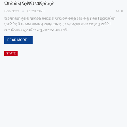
ଭାଇରସ୍ ଦ୍ଵାରା ଆକ୍ରାନ୍ତ
Odia News
Apr 23, 2020
0
ଆମେରିକାର ନୁ୍ୟର୍କ ସହରରେ କରୋନାର ସାଂଘାତିକ ଚିତ୍ର ଦେଖିବାକୁ ମିଳିଛି l ନ୍ୟୁୟର୍କ ରେ
ଦୁଇଟି ବିରାଡ଼ି କରୋନା ଭାଇରସ୍ ଦ୍ଵାରା ଆକ୍ରାନ୍ତ ହୋଇଥିବା ଖବର ସାମ୍ନାକୁ ଆସିଛି l
ଆମେରିକାରେ ଗୃହପାଳିତ ପଶୁ ମାନଙ୍କ ଠାରେ ଏହି…
READ MORE...
STATE