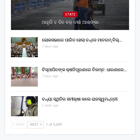
STATE
ଆହୁରି ୪ ଦିନ ବଡ଼ ବର୍ଷା ଆଶଙ୍କା
ଲୋକସଭାରେ ପାରିତ ହେଲା ବନ୍ଦେ ମାତରମ୍‌ ବିଲ୍‌…
7 days ago
ବିସ୍ଥାପିତଙ୍କ କ୍ଷତିପୂରଣରେ ବିଳମ୍ବ: ଧାରଣାରେ…
7 days ago
ବନ୍ୟା ସ୍ଥିତିର ସମୀକ୍ଷା କଲେ ରାଜସ୍ୱମନ୍ତ୍ରୀ
1 week ago
PREV
NEXT
1 of 5,609