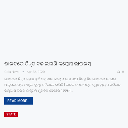
ଭାରତରେ ଚିନ୍ତା ବଢାଇଲାଣି କରୋନା ଭାଇରସ୍
Odia News
Apr 22, 2020
0
ଭାରତରେ ଚିନ୍ତା ବଢ଼ାଇଲାଣି ମହାମାରୀ କରୋନା ଭାଇରସ୍ I ଦିନକୁ ଦିନ ଭାରତରେ କରୋନା
ଆକ୍ରାନ୍ତଙ୍କ ସଂଖ୍ୟା ବୃଦ୍ଧି ଘଟିବାରେ ଲାଗିଛି l ଭାରତ ସରକାରଙ୍କ ସ୍ୱାସ୍ଥ୍ୟ ଓ ପରିବାର
କଲ୍ୟାଣ ବିଭାଗ ର ସୂଚନା ମୁତାବକ ଦେଶରେ 19984…
READ MORE...
STATE