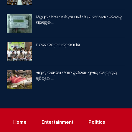
ବିଦ୍ୟୁତ୍ ମିଟର ପରୀକ୍ଷା ପାଇଁ ନିୟମ ସଂଶୋଧନ କରିବାକୁ
ପ୍ରସ୍ତୁତ…
୮ ନକ୍ସଲଙ୍କ ଆତ୍ମସମର୍ପଣ
ଏୟାର୍ ଇଣ୍ଡିଆ ବିମାନ ଦୁର୍ଘଟଣା: ଫୁଏଲ୍‌ କଣ୍ଟ୍ରୋଲ୍‌
ସ୍ବିଚ୍‌ରେ …
Home
Entertainment
Politics