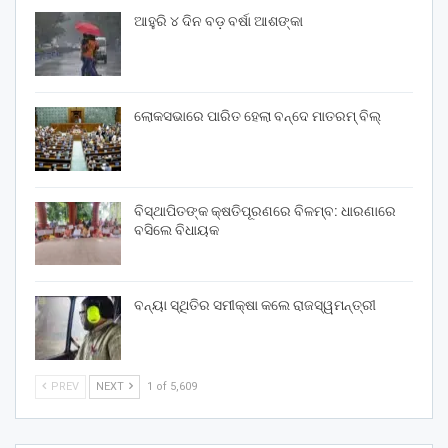
ଆହୁରି ୪ ଦିନ ବଡ଼ ବର୍ଷା ଆଶଙ୍କା
ଲୋକସଭାରେ ପାରିତ ହେଲା ବନ୍ଦେ ମାତରମ୍‌ ବିଲ୍‌
ବିସ୍ଥାପିତଙ୍କ କ୍ଷତିପୂରଣରେ ବିଳମ୍ବ: ଧାରଣାରେ
ବସିଲେ ବିଧାୟକ
ବନ୍ୟା ସ୍ଥିତିର ସମୀକ୍ଷା କଲେ ରାଜସ୍ୱମନ୍ତ୍ରୀ
PREV
NEXT
1 of 5,609