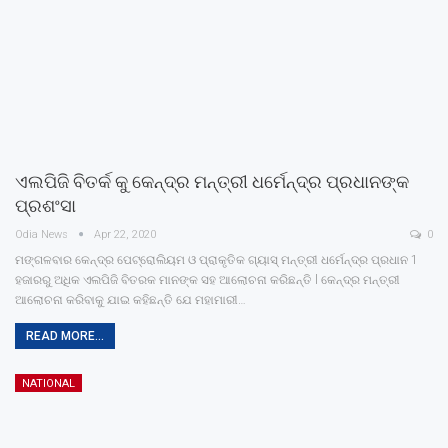
ଏଲପିଜି ବିତର୍କ କୁ କେନ୍ଦ୍ର ମନ୍ତ୍ରୀ ଧର୍ମେନ୍ଦ୍ର ପ୍ରଧାନଙ୍କ
ପ୍ରଶଂସା
Odia News
Apr 22, 2020
0
ମଙ୍ଗଳବାର କେନ୍ଦ୍ର ପେଟ୍ରୋଲିୟମ ଓ ପ୍ରାକୃତିକ ଗ୍ୟାସ୍ ମନ୍ତ୍ରୀ ଧର୍ମେନ୍ଦ୍ର ପ୍ରଧାନ 1
ହଜାରରୁ ଅଧିକ ଏଲପିଜି ବିତରକ ମାନଙ୍କ ସହ ଆଲୋଚନା କରିଛନ୍ତି l କେନ୍ଦ୍ର ମନ୍ତ୍ରୀ
ଆଲୋଚନା କରିବାକୁ ଯାଇ କହିଛନ୍ତି ଯେ ମହାମାରୀ…
READ MORE...
NATIONAL