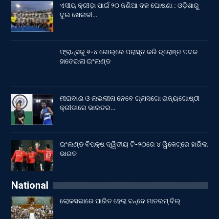
ଏସୀୟ କ୍ରୀଡ଼ା ପାଇଁ ୨୦ ଜଣିଆ ଦଳ ଘୋଷଣା : ଓଡ଼ିଶାରୁ
ଦୁଇ ଖେଳାଳୀ…
ଫ୍ରାନ୍ସକୁ ୬-୪ ଗୋଲ୍‌ରେ ପରାସ୍ତ କରି ବ୍ରୋଞ୍ଜ ପଦକ
ହାତେଇଲା ଇଂଲଣ୍ଡ
ମୀରାବାଈ ଓ ଲଭଲୀନା ନେବେ ଗ୍ଲାସଗୋ ରାଜ୍ୟଗୋଷ୍ଠୀ
କ୍ରୀଡାରେ ଭାରତର…
ଇଂଲଣ୍ଡ ବିପକ୍ଷ ଦ୍ୱିତୀୟ ଟି-୨୦ରେ ୪ ୱିକେଟ୍‌ରେ ହାରିଲା
ଭାରତ
National
ଲୋକସଭାରେ ପାରିତ ହେଲା ବନ୍ଦେ ମାତରମ୍‌ ବିଲ୍‌