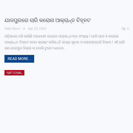
ଯାଜପୁରରେ ଚାରି କରୋନା ଆକ୍ରାନ୍ତ ଚିହ୍ନଟ
Odia News
Apr 23, 2020
0
ଓଡ଼ିଶାରେ ବଢି ଚାଲିଛି ମହାମାରୀ କରୋନା ଆକ୍ରାନ୍ତଙ୍କ ସଂଖ୍ୟା l ଆଜି ଆଉ 4 କରୋନା
ଆକ୍ରାନ୍ତ ଚିହ୍ନଟ ନେଇ ସ୍ପଷ୍ଟ କରିଛନ୍ତି ରାଜ୍ୟ ସୂଚନା ଓ ଲୋକସମ୍ପର୍କ ବିଭାଗ l ଏହି ଚାରି
ଜଣ ଯାଜପୁର ଜିଲ୍ଲା ର ବୋଲି ଟୁଇଟ ଯୋଗେ…
READ MORE...
NATIONAL