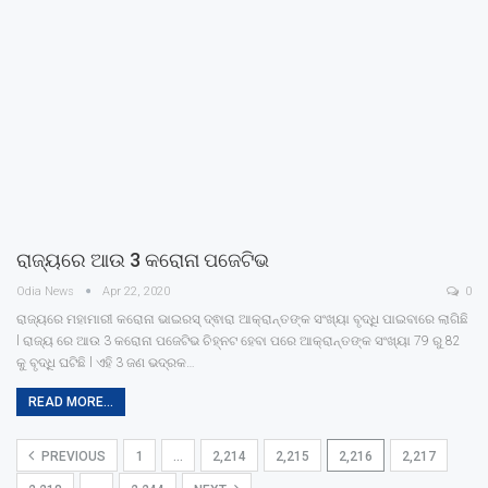
ରାଜ୍ୟରେ ଆଉ 3 କରୋନା ପଜେଟିଭ
Odia News
Apr 22, 2020
0
ରାଜ୍ୟରେ ମହାମାରୀ କରୋନା ଭାଇରସ୍ ଦ୍ଵାରା ଆକ୍ରାନ୍ତଙ୍କ ସଂଖ୍ୟା ବୃଦ୍ଧି ପାଇବାରେ ଲାଗିଛି
l ରାଜ୍ୟ ରେ ଆଉ 3 କରୋନା ପଜେଟିଭ ଚିହ୍ନଟ ହେବା ପରେ ଆକ୍ରାନ୍ତଙ୍କ ସଂଖ୍ୟା 79 ରୁ 82
କୁ ବୃଦ୍ଧି ଘଟିଛି l ଏହି 3 ଜଣ ଭଦ୍ରକ…
READ MORE...
PREVIOUS
1
…
2,214
2,215
2,216
2,217