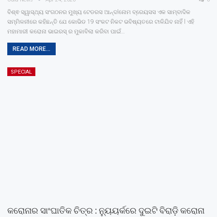
ବିଶ୍ଵ ସ୍ୱାସ୍ଥ୍ୟ ସଂଗଠନର ମୁଖ୍ୟ ଟେଡରସ ଆନ୍ଦlନୋମ ବ୍ରେୟସସ ଏକ ସାମ୍ବାଦିକ
ସମ୍ମିଳନୀରେ କହିଛନ୍ତି ଯେ କୋଭିଡ 19 ସଂକଟ ନିକଟ ଭବିଷ୍ୟତରେ ଟାଳିଯିବ ନାହିଁ l ଏହି
ମହାମାରୀ କରୋନା ଭାଇରସ୍ ର ମୁକାବିଲା କରିବା ପାଇଁ…
READ MORE...
SPECIAL
କରୋନାର ସାଂଘାତିକ ଚିତ୍ର : ନ୍ୟୁୟର୍କରେ ଦୁଇଟି ବିରାଡ଼ି କରୋନା