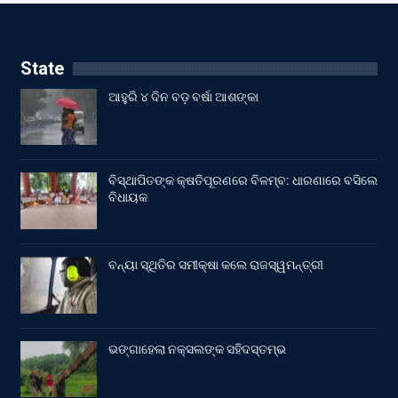
State
ଆହୁରି ୪ ଦିନ ବଡ଼ ବର୍ଷା ଆଶଙ୍କା
ବିସ୍ଥାପିତଙ୍କ କ୍ଷତିପୂରଣରେ ବିଳମ୍ବ: ଧାରଣାରେ ବସିଲେ
ବିଧାୟକ
ବନ୍ୟା ସ୍ଥିତିର ସମୀକ୍ଷା କଲେ ରାଜସ୍ୱମନ୍ତ୍ରୀ
ଭଙ୍ଗାହେଲା ନକ୍ସଲଙ୍କ ସହିଦସ୍ତମ୍ଭ