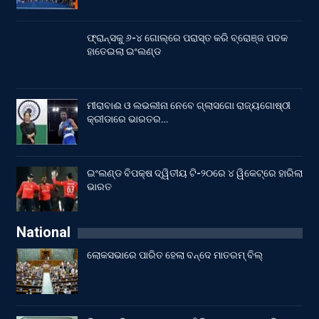
ଫ୍ରାନ୍ସକୁ ୬-୪ ଗୋଲ୍‌ରେ ପରାସ୍ତ କରି ବ୍ରୋଞ୍ଜ ପଦକ
ହାତେଇଲା ଇଂଲଣ୍ଡ
ମୀରାବାଈ ଓ ଲଭଲୀନା ନେବେ ଗ୍ଲାସଗୋ ରାଜ୍ୟଗୋଷ୍ଠୀ
କ୍ରୀଡାରେ ଭାରତର…
ଇଂଲଣ୍ଡ ବିପକ୍ଷ ଦ୍ୱିତୀୟ ଟି-୨୦ରେ ୪ ୱିକେଟ୍‌ରେ ହାରିଲା
ଭାରତ
National
ଲୋକସଭାରେ ପାରିତ ହେଲା ବନ୍ଦେ ମାତରମ୍‌ ବିଲ୍‌