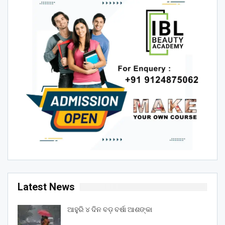
Latest News
ଆହୁରି ୪ ଦିନ ବଡ଼ ବର୍ଷା ଆଶଙ୍କା