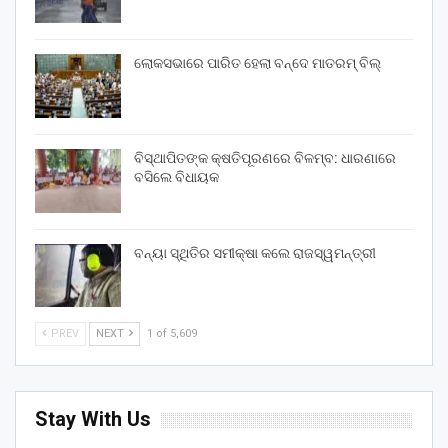
ଲୋକସଭାରେ ପାରିତ ହେଲା ବନ୍ଦେ ମାତରମ୍‌ ବିଲ୍‌
ବିସ୍ଥାପିତଙ୍କ କ୍ଷତିପୂରଣରେ ବିଳମ୍ବ: ଧାରଣାରେ
ବସିଲେ ବିଧାୟକ
ବନ୍ୟା ସ୍ଥିତିର ସମୀକ୍ଷା କଲେ ରାଜସ୍ୱମନ୍ତ୍ରୀ
PREV
NEXT
1 of 5,609
Stay With Us