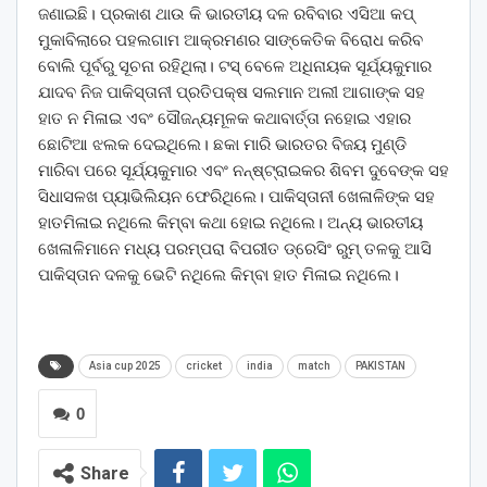
ଜଣାଇଛି। ପ୍ରକାଶ ଥାଉ କି ଭାରତୀୟ ଦଳ ରବିବାର ଏସିଆ କପ୍
ମୁକାବିଲାରେ ପହଲଗାମ ଆକ୍ରମଣର ସାଙ୍କେତିକ ବିରୋଧ କରିବ
ବୋଲି ପୂର୍ବରୁ ସୂଚନା ରହିଥିଲା। ଟସ୍ ବେଳେ ଅଧିନାୟକ ସୂର୍ଯ୍ୟକୁମାର
ଯାଦବ ନିଜ ପାକିସ୍ତାନୀ ପ୍ରତିପକ୍ଷ ସଲମାନ ଅଲୀ ଆଗାଙ୍କ ସହ
ହାତ ନ ମିଳାଇ ଏବଂ ସୌଜନ୍ୟମୂଳକ କଥାବାର୍ତ୍ତା ନହୋଇ ଏହାର
ଛୋଟିଆ ଝଲକ ଦେଇଥିଲେ। ଛକା ମାରି ଭାରତର ବିଜୟ ମୁଣ୍ଡି
ମାରିବା ପରେ ସୂର୍ଯ୍ୟକୁମାର ଏବଂ ନନ୍‌ଷ୍ଟ୍ରାଇକର ଶିବମ ଦୁବେଙ୍କ ସହ
ସିଧାସଳଖ ପ୍ୟାଭିଲିୟନ ଫେରିଥିଲେ। ପାକିସ୍ତାନୀ ଖେଳାଳିଙ୍କ ସହ
ହାତମିଳାଇ ନଥିଲେ କିମ୍ବା କଥା ହୋଇ ନଥିଲେ। ଅନ୍ୟ ଭାରତୀୟ
ଖେଳାଳିମା‌ନେ ମଧ୍ୟ ପରମ୍ପରା ବିପରୀତ ଡ୍ରେସିଂ ରୁମ୍ ତଳକୁ ଆ‌ସି
ପାକିସ୍ତାନ ଦଳକୁ ଭେଟି ନଥିଲେ କିମ୍ବା ହାତ ମିଳାଇ ନଥିଲେ।
Asia cup 2025
cricket
india
match
PAKISTAN
0
Share