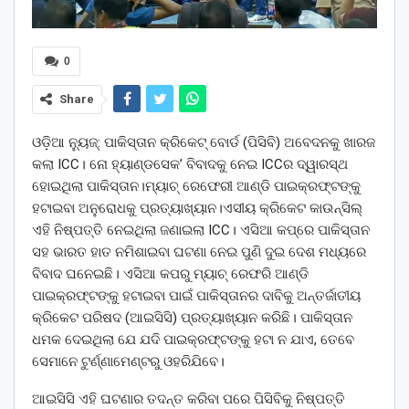
0
Share
ଓଡ଼ିଆ ନ୍ୟୁଜ୍: ପାକିସ୍ତାନ କ୍ରିକେଟ୍ ବୋର୍ଡ (ପିସିବି) ଅବେଦନକୁ ଖାରଜ
କଲା ICC। ନୋ ହ୍ୟାଣ୍ଡସେକ’ ବିବାଦକୁ ନେଇ ICCର ଦ୍ୱାରସ୍ଥ
ହୋଇଥିଲା ପାକିସ୍ତାନ।ମ୍ୟାଚ୍ ରେଫେରୀ ଆଣ୍ଡି ପାଇକ୍ରଫ୍ଟଙ୍କୁ
ହଟାଇବା ଅନୁରୋଧକୁ ପ୍ରତ୍ୟାଖ୍ୟାନ।ଏସୀୟ କ୍ରିକେଟ କାଉନ୍‌ସିଲ୍‌
ଏହି ନିଷ୍ପତ୍ତି ନେଇଥିଲା ଜଣାଇଲା ICC। ଏସିଆ କପ୍‌ରେ ପାକିସ୍ତାନ
ସହ ଭାରତ ହାତ ନମିଶାଇବା ଘଟଣା ନେଇ ପୁଣି ଦୁଇ ଦେଶ ମଧ୍ୟରେ
ବିବାଦ ଘନେଇଛି। ଏସିଆ କପରୁ ମ୍ୟାଚ୍ ରେଫରି ଆଣ୍ଡି
ପାଇକ୍ରଫ୍ଟଙ୍କୁ ହଟାଇବା ପାଇଁ ପାକିସ୍ତାନର ଦାବିକୁ ଅନ୍ତର୍ଜାତୀୟ
କ୍ରିକେଟ ପରିଷଦ (ଆଇସିସି) ପ୍ରତ୍ୟାଖ୍ୟାନ କରିଛି। ପାକିସ୍ତାନ
ଧମକ ଦେଇଥିଲା ଯେ ଯଦି ପାଇକ୍ରଫ୍ଟଙ୍କୁ ହଟା ନ ଯାଏ, ତେବେ
ସେମାନେ ଟୁର୍ଣ୍ଣାମେଣ୍ଟରୁ ଓହରିଯିବେ।
ଆଇସିସି ଏହି ଘଟଣାର ତଦନ୍ତ କରିବା ପରେ ପିସିବିକୁ ନିଷ୍ପତ୍ତି