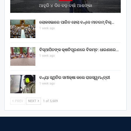
ଆହୁରି ୪ ଦିନ ବଡ଼ ବର୍ଷା ଆଶଙ୍କା
ଲୋକସଭାରେ ପାରିତ ହେଲା ବନ୍ଦେ ମାତରମ୍‌ ବିଲ୍‌…
1 week ago
ବିସ୍ଥାପିତଙ୍କ କ୍ଷତିପୂରଣରେ ବିଳମ୍ବ: ଧାରଣାରେ…
1 week ago
ବନ୍ୟା ସ୍ଥିତିର ସମୀକ୍ଷା କଲେ ରାଜସ୍ୱମନ୍ତ୍ରୀ
1 week ago
PREV
NEXT
1 of 5,609