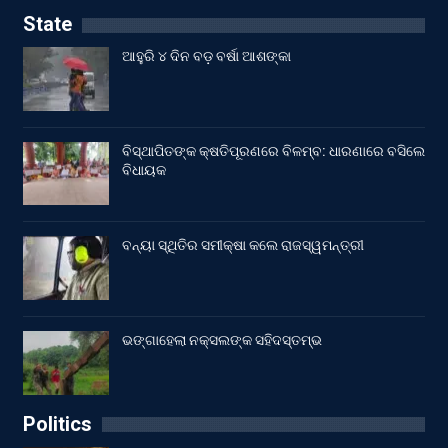
State
ଆହୁରି ୪ ଦିନ ବଡ଼ ବର୍ଷା ଆଶଙ୍କା
ବିସ୍ଥାପିତଙ୍କ କ୍ଷତିପୂରଣରେ ବିଳମ୍ବ: ଧାରଣାରେ ବସିଲେ
ବିଧାୟକ
ବନ୍ୟା ସ୍ଥିତିର ସମୀକ୍ଷା କଲେ ରାଜସ୍ୱମନ୍ତ୍ରୀ
ଭଙ୍ଗାହେଲା ନକ୍ସଲଙ୍କ ସହିଦସ୍ତମ୍ଭ
Politics