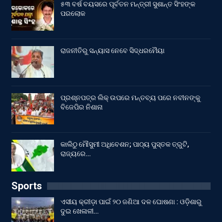
୫୩ ବର୍ଷ ବୟସରେ ପୂର୍ବତନ ମନ୍ତ୍ରୀ ସୁଶାନ୍ତ ସିଂହଙ୍କ
ପରଲୋକ
ରାଜନୀତିରୁ ସନ୍ୟାସ ନେବେ ସିଦ୍ଧରମୈୟା
ପ୍ରଶ୍ନପତ୍ର ଲିକ୍ ଉପରେ ମନ୍ତବ୍ୟ ପରେ ନବୀନଙ୍କୁ
ବିଜେପିର ନିଶାନା
କାଲିଠୁ ମୌସୁମୀ ଅଧିବେଶନ; ପାଠ୍ୟ ପୁସ୍ତକ ତ୍ରୁଟି,
ରାଜ୍ୟରେ…
Sports
ଏସୀୟ କ୍ରୀଡ଼ା ପାଇଁ ୨୦ ଜଣିଆ ଦଳ ଘୋଷଣା : ଓଡ଼ିଶାରୁ
ଦୁଇ ଖେଳାଳୀ…