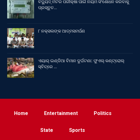
ବିଦ୍ୟୁତ୍ ମିଟର ପରୀକ୍ଷା ପାଇଁ ନିୟମ ସଂଶୋଧନ କରିବାକୁ
ପ୍ରସ୍ତୁତ…
୮ ନକ୍ସଲଙ୍କ ଆତ୍ମସମର୍ପଣ
ଏୟାର୍ ଇଣ୍ଡିଆ ବିମାନ ଦୁର୍ଘଟଣା: ଫୁଏଲ୍‌ କଣ୍ଟ୍ରୋଲ୍‌
ସ୍ବିଚ୍‌ରେ …
Home
Entertainment
Politics
State
Sports