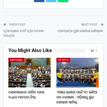
PREV POST
NEXT POST
ନୂଆପଡ଼ାରେ ୫୬ଟି ନୂଆ ମତଦାନ
ଟ୍ରମ୍ପଙ୍କ ମୁଖା ଖୋଲିଲା ପାକିସ୍ତାନ
କେନ୍ଦ୍ର
You Might Also Like
All
NATIONAL
SPORTS
ଲୋକସଭାରେ ପାରିତ ହେଲା
ଏସୀୟ କ୍ରୀଡ଼ା ପାଇଁ ୨୦ ଜଣିଆ
ବନ୍ଦେ ମାତରମ୍‌ ବିଲ୍‌
ଦଳ ଘୋଷଣା : ଓଡ଼ିଶାରୁ ଦୁଇ
ଖେଳାଳୀ ସାମିଲ୍