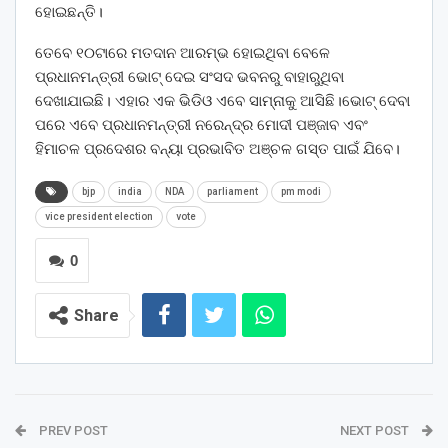
ହୋଇଛନ୍ତି।
ତେବେ ୧୦ଟାରେ ମତଦାନ ଆରମ୍ଭ ହୋଇଥିବା ବେଳେ
ପ୍ରଧାନମନ୍ତ୍ରୀ ଭୋଟ୍ ଦେଇ ସଂସଦ ଭବନରୁ ବାହାରୁଥିବା
ଦେଖାଯାଇଛି। ଏହାର ଏକ ଭିଡିଓ ଏବେ ସାମ୍ନାକୁ ଆସିଛି।ଭୋଟ୍ ଦେବା
ପରେ ଏବେ ପ୍ରଧାନମନ୍ତ୍ରୀ ନରେନ୍ଦ୍ର ମୋଦୀ ପଞ୍ଜାବ ଏବଂ
ହିମାଚଳ ପ୍ରଦେଶର ବନ୍ୟା ପ୍ରଭାବିତ ଅଞ୍ଚଳ ଗସ୍ତ ପାଇଁ ଯିବେ।
bjp
india
NDA
parliament
pm modi
vice president election
vote
0
Share
PREV POST
NEXT POST