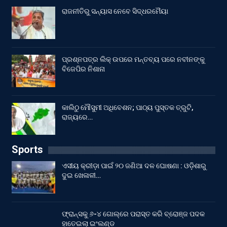
ରାଜନୀତିରୁ ସନ୍ୟାସ ନେବେ ସିଦ୍ଧରମୈୟା
ପ୍ରଶ୍ନପତ୍ର ଲିକ୍ ଉପରେ ମନ୍ତବ୍ୟ ପରେ ନବୀନଙ୍କୁ
ବିଜେପିର ନିଶାନା
କାଲିଠୁ ମୌସୁମୀ ଅଧିବେଶନ; ପାଠ୍ୟ ପୁସ୍ତକ ତ୍ରୁଟି,
ରାଜ୍ୟରେ…
Sports
ଏସୀୟ କ୍ରୀଡ଼ା ପାଇଁ ୨୦ ଜଣିଆ ଦଳ ଘୋଷଣା : ଓଡ଼ିଶାରୁ
ଦୁଇ ଖେଳାଳୀ…
ଫ୍ରାନ୍ସକୁ ୬-୪ ଗୋଲ୍‌ରେ ପରାସ୍ତ କରି ବ୍ରୋଞ୍ଜ ପଦକ
ହାତେଇଲା ଇଂଲଣ୍ଡ