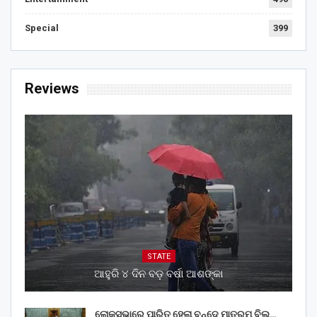
Special
399
Reviews
STATE
ଆହୁରି ୪ ଦିନ ବଡ଼ ବର୍ଷା ଆଶଙ୍କା
ଲୋକସଭାରେ ପାରିତ ହେଲା ବନ୍ଦେ ମାତରମ୍‌ ବିଲ୍‌…