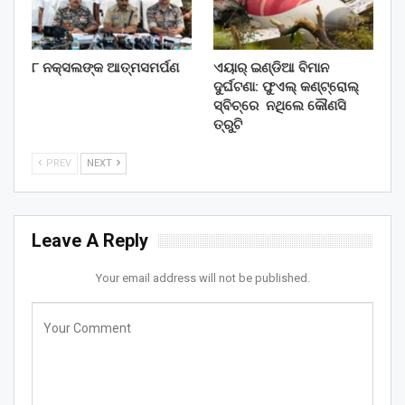
୮ ନକ୍ସଲଙ୍କ ଆତ୍ମସମର୍ପଣ
ଏୟାର୍ ଇଣ୍ଡିଆ ବିମାନ
ଦୁର୍ଘଟଣା: ଫୁଏଲ୍‌ କଣ୍ଟ୍ରୋଲ୍‌
ସ୍ବିଚ୍‌ରେ ନଥିଲେ କୌଣସି
ତ୍ରୁଟି
PREV
NEXT
Leave A Reply
Your email address will not be published.