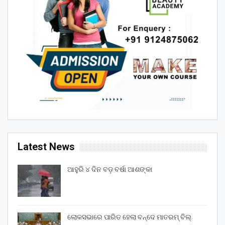
Latest News
ଆହୁରି ୪ ଦିନ ବଡ଼ ବର୍ଷା ଆଶଙ୍କା
ଲୋକସଭାରେ ପାରିତ ହେଲା ବନ୍ଦେ ମାତରମ୍‌ ବିଲ୍‌