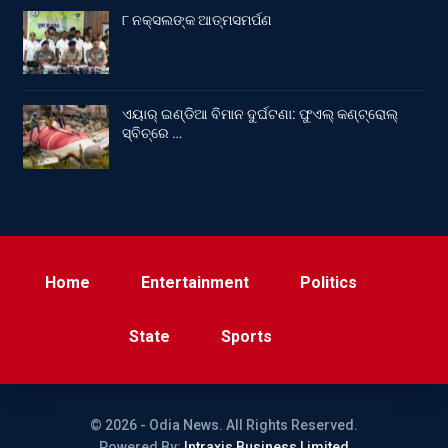
୮ ନକ୍ସଲଙ୍କ ଆତ୍ମସମର୍ପଣ
ଏୟାର୍ ଇଣ୍ଡିଆ ବିମାନ ଦୁର୍ଘଟଣା: ଫୁଏଲ୍‌ କଣ୍ଟ୍ରୋଲ୍‌
ସ୍ବିଚ୍‌ରେ …
Home
Entertainment
Politics
State
Sports
© 2026 - Odia News. All Rights Reserved.
Powered By:
Intraxis Business Limited