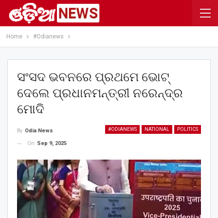
Home
#Odianews
ସଂସଦ ଭବନରେ ପ୍ରଥମେ ଭୋଟ୍
ଦେଲେ ପ୍ରଧାନମନ୍ତ୍ରୀ ନରେନ୍ଦ୍ର
ମୋଦି
#ODIANEWS
NATIONAL
POLITICS
By
Odia News
On
Sep 9, 2025