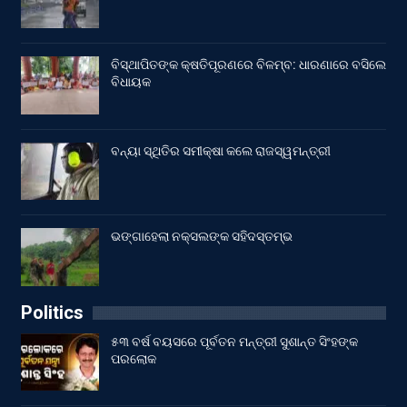
ବିସ୍ଥାପିତଙ୍କ କ୍ଷତିପୂରଣରେ ବିଳମ୍ବ: ଧାରଣାରେ ବସିଲେ
ବିଧାୟକ
ବନ୍ୟା ସ୍ଥିତିର ସମୀକ୍ଷା କଲେ ରାଜସ୍ୱମନ୍ତ୍ରୀ
ଭଙ୍ଗାହେଲା ନକ୍ସଲଙ୍କ ସହିଦସ୍ତମ୍ଭ
Politics
୫୩ ବର୍ଷ ବୟସରେ ପୂର୍ବତନ ମନ୍ତ୍ରୀ ସୁଶାନ୍ତ ସିଂହଙ୍କ
ପରଲୋକ