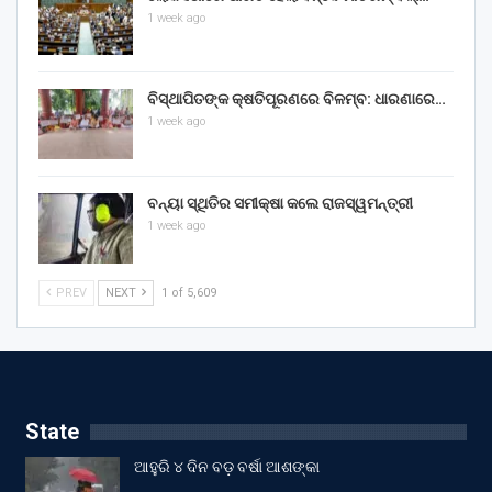
1 week ago
ବିସ୍ଥାପିତଙ୍କ କ୍ଷତିପୂରଣରେ ବିଳମ୍ବ: ଧାରଣାରେ…
1 week ago
ବନ୍ୟା ସ୍ଥିତିର ସମୀକ୍ଷା କଲେ ରାଜସ୍ୱମନ୍ତ୍ରୀ
1 week ago
PREV
NEXT
1 of 5,609
State
ଆହୁରି ୪ ଦିନ ବଡ଼ ବର୍ଷା ଆଶଙ୍କା