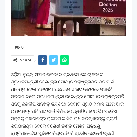
0
Share
ଓଡ଼ିଆ ନ୍ୟୁଜ୍: ସଂସଦ ଭବନରେ ପ୍ରଥମେ ଭୋଟ୍ ଦେଲେ
ପ୍ରଧାନମନ୍ତ୍ରୀ ନରେନ୍ଦ୍ର ମୋଦି।ଉପରାଷ୍ଟ୍ରପତି ପଦ ପାଇଁ
ଆରମ୍ଭ ହେଲା ମତଦାନ। ପ୍ରଥମେ ସଂସଦ ଭବନରେ ପହଞ୍ଚି
ମତଦାନ କଲେ ପ୍ରଧାନମନ୍ତ୍ରୀ ନରେନ୍ଦ୍ର ମୋଦୀ।ଉପରାଷ୍ଟ୍ରପତି
ପଦ‌ରୁ ଜଗଦୀପ ଧନଖଡ଼ ଇସ୍ତଫା ଦେବାର ପ୍ରାୟ ୨ ମାସ ପରେ ଆଜି
ଉପରାଷ୍ଟ୍ରପତି ପଦ ପାଇଁ ନିର୍ବାଚନ ଅନୁଷ୍ଠିତ ହେଉଛି। ଏନ୍‌ଡିଏ
ପକ୍ଷରୁ ମହାରାଷ୍ଟ୍ର ରାଜ୍ୟପାଳ ସିପି ରାଧାକ୍ରିଷ୍ଣନଙ୍କୁ ପ୍ରାର୍ଥୀ
କରାଯାଇଥିବା ବେଳେ ବିରୋଧୀ ଇଣ୍ଡି ମେଣ୍ଟ ପକ୍ଷରୁ
ସୁପ୍ରିମକୋର୍ଟର ପୂର୍ବତନ ବିଚାରପତି ବି ସୁଦର୍ଶନ ରେଡ୍ଡୀ ପ୍ରାର୍ଥୀ