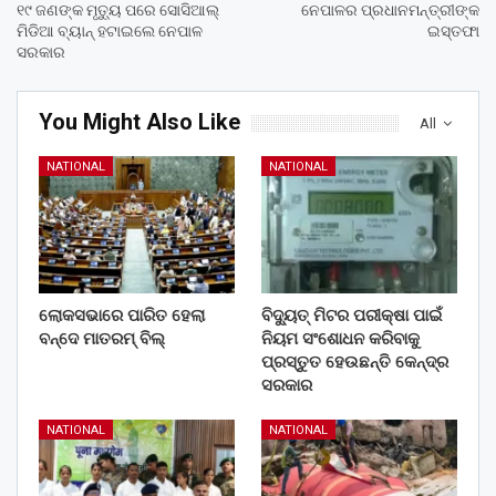
୧୯ ଜଣଙ୍କ ମୃତ୍ୟୁ ପରେ ସୋସିଆଲ୍
ନେପାଳର ପ୍ରଧାନମନ୍ତ୍ରୀଙ୍କ
ମିଡିଆ ବ୍ୟାନ୍‌ ହଟାଇଲେ ନେପାଳ
ଇସ୍ତଫା
ସରକାର
You Might Also Like
All
NATIONAL
NATIONAL
ଲୋକସଭାରେ ପାରିତ ହେଲା
ବିଦ୍ୟୁତ୍ ମିଟର ପରୀକ୍ଷା ପାଇଁ
ବନ୍ଦେ ମାତରମ୍‌ ବିଲ୍‌
ନିୟମ ସଂଶୋଧନ କରିବାକୁ
ପ୍ରସ୍ତୁତ ହେଉଛନ୍ତି କେନ୍ଦ୍ର
ସରକାର
NATIONAL
NATIONAL