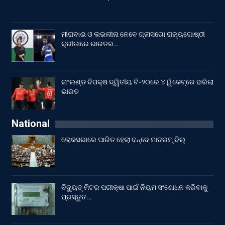
ମୀରାବାଈ ଓ ଲଭଲୀନା ନେବେ ଗ୍ଲାସଗୋ ରାଜ୍ୟଗୋଷ୍ଠୀ
କ୍ରୀଡାରେ ଭାରତର…
ଇଂଲଣ୍ଡ ବିପକ୍ଷ ଦ୍ୱିତୀୟ ଟି-୨୦ରେ ୪ ୱିକେଟ୍‌ରେ ହାରିଲା
ଭାରତ
National
ଲୋକସଭାରେ ପାରିତ ହେଲା ବନ୍ଦେ ମାତରମ୍‌ ବିଲ୍‌
ବିଦ୍ୟୁତ୍ ମିଟର ପରୀକ୍ଷା ପାଇଁ ନିୟମ ସଂଶୋଧନ କରିବାକୁ
ପ୍ରସ୍ତୁତ…