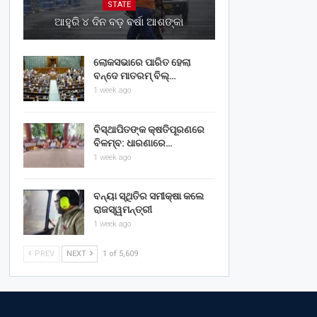
STATE
ଆହୁରି ୪ ଦିନ ବଡ଼ ବର୍ଷା ଆଶଙ୍କା
ଲୋକସଭାରେ ପାରିତ ହେଲା
ବନ୍ଦେ ମାତରମ୍‌ ବିଲ୍‌…
1 week ago
ବିସ୍ଥାପିତଙ୍କ କ୍ଷତିପୂରଣରେ
ବିଳମ୍ବ: ଧାରଣାରେ…
1 week ago
ବନ୍ୟା ସ୍ଥିତିର ସମୀକ୍ଷା କଲେ
ରାଜସ୍ୱମନ୍ତ୍ରୀ
1 week ago
PREV
NEXT
1 of 5,609