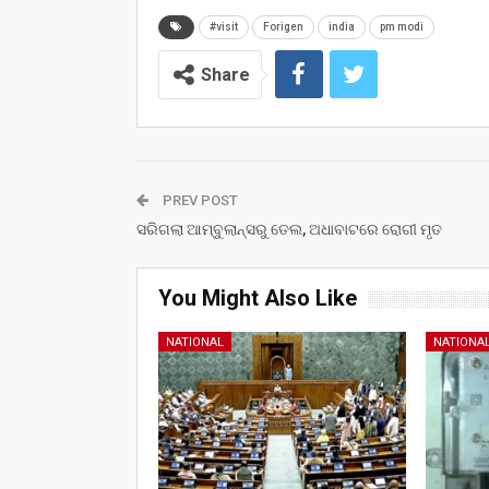
#visit
Forigen
india
pm modi
Share
PREV POST
ସରିଗଲା ଆମ୍ବୁଲାନ୍ସରୁ ତେଲ, ଅଧାବାଟରେ ରୋଗୀ ମୃତ
You Might Also Like
NATIONAL
NATIONA