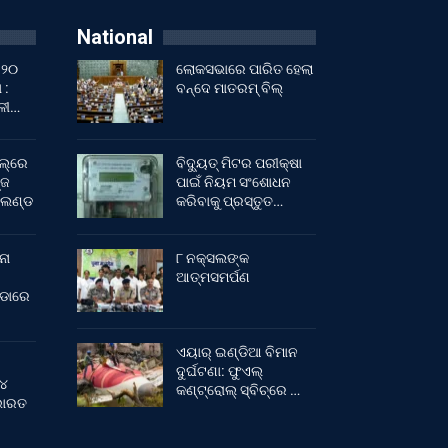
National
 ୨୦
ଲୋକସଭାରେ ପାରିତ ହେଲା
 :
ବନ୍ଦେ ମାତରମ୍‌ ବିଲ୍‌
ାଳୀ…
ଲ୍‌ରେ
ବିଦ୍ୟୁତ୍ ମିଟର ପରୀକ୍ଷା
୍ଜ
ପାଇଁ ନିୟମ ସଂଶୋଧନ
ଂଲଣ୍ଡ
କରିବାକୁ ପ୍ରସ୍ତୁତ…
ନା
୮ ନକ୍ସଲଙ୍କ
ଆତ୍ମସମର୍ପଣ
ୀଡାରେ
ଏୟାର୍ ଇଣ୍ଡିଆ ବିମାନ
ଦୁର୍ଘଟଣା: ଫୁଏଲ୍‌
 ୪
କଣ୍ଟ୍ରୋଲ୍‌ ସ୍ବିଚ୍‌ରେ …
 ଭାରତ