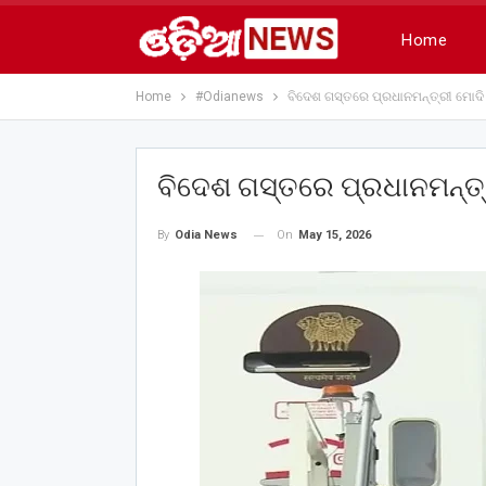
Home
Home
#Odianews
ବିଦେଶ ଗସ୍ତରେ ପ୍ରଧାନମନ୍ତ୍ରୀ ମୋଦି
ବିଦେଶ ଗସ୍ତରେ ପ୍ରଧାନମନ୍ତ୍
On
May 15, 2026
By
Odia News