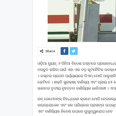
Share
ଓଡ଼ିଆ ନ୍ୟୁଜ୍: ୬ ଦିନିଆ ବିଦେଶ ଗସ୍ତରେ ପ୍ରଧାନମନ୍ତ୍
ମଜବୁତ କରିବା ପାଇଁ ଏହା ଏକ ବଡ଼ କୂଟନୈତିକ ପଦକ୍
। ଗସ୍ତର ପ୍ରଥମ ପର୍ଯ୍ୟାୟରେ ପିଏମ୍ ମୋଦି ଆବୁଧାବ
ଭେଟିବେ । ଶକ୍ତି ସୁରକ୍ଷା, ବାଣିଜ୍ୟ ଏବଂ ପ୍ରାୟ 
ଭାରତର ତୃତୀୟ ବୃହତ୍ତମ ବାଣିଜ୍ୟିକ ଭାଗିଦାରୀ । ଏଠାର
ରବ୍ ଜେଟେନଙ୍କ ନିମନ୍ତ୍ରଣ କ୍ରମେ ମୋଦି ନେଦରଲ୍ୟା
ହାଇଡ୍ରୋଜେନ ଏବଂ ଜଳ ପରିଚାଳନା ପ୍ରସଙ୍ଗ ଉପସ୍ଥ
ଏବଂ ବାଣିଜ୍ୟିକ ନିବେଶ ଉପରେ ଗୁରୁତ୍ୱାରୋପ ହେବ