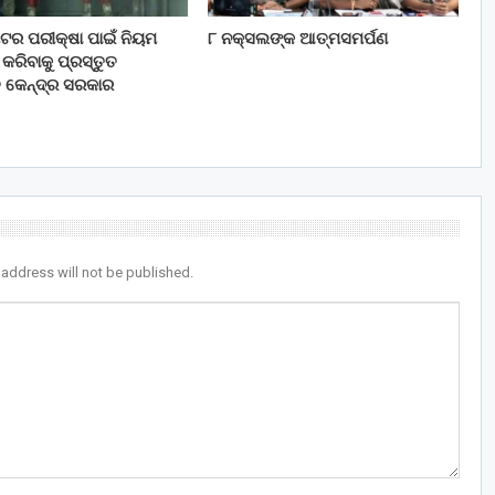
 ମିଟର ପରୀକ୍ଷା ପାଇଁ ନିୟମ
୮ ନକ୍ସଲଙ୍କ ଆତ୍ମସମର୍ପଣ
ରିବାକୁ ପ୍ରସ୍ତୁତ
ି କେନ୍ଦ୍ର ସରକାର
 address will not be published.