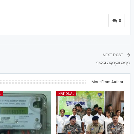
0
NEXT POST
ବଢ଼ିଲା ମହଙ୍ଗା ଭତ୍ତା
More From Author
L
NATIONAL