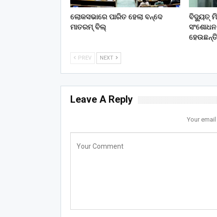
ଲୋକସଭାରେ ପାରିତ ହେଲା ବନ୍ଦେ
ବିଦ୍ୟୁତ୍
ମାତରମ୍‌ ବିଲ୍‌
ସଂଶୋଧନ କ
ହେଉଛନ୍ତ
PREV
NEXT
Leave A Reply
Your email