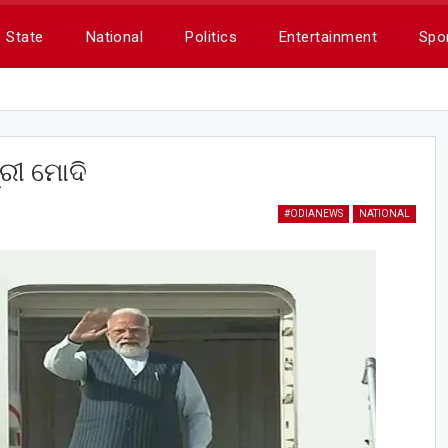
State
National
Politics
Entertainment
Spo
ରୀ ମୋଦି
#ODIANEWS
NATIONAL