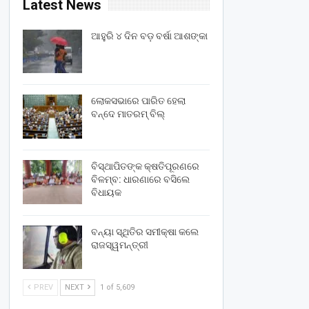
Latest News
ଆହୁରି ୪ ଦିନ ବଡ଼ ବର୍ଷା ଆଶଙ୍କା
ଲୋକସଭାରେ ପାରିତ ହେଲା
ବନ୍ଦେ ମାତରମ୍‌ ବିଲ୍‌
ବିସ୍ଥାପିତଙ୍କ କ୍ଷତିପୂରଣରେ
ବିଳମ୍ବ: ଧାରଣାରେ ବସିଲେ
ବିଧାୟକ
ବନ୍ୟା ସ୍ଥିତିର ସମୀକ୍ଷା କଲେ
ରାଜସ୍ୱମନ୍ତ୍ରୀ
PREV
NEXT
1 of 5,609