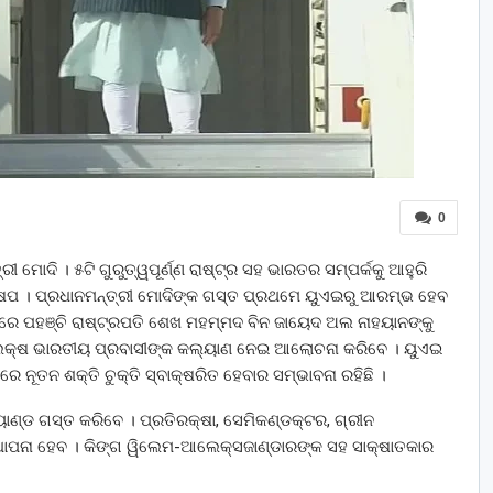
0
ରୀ ମୋଦି । ୫ଟି ଗୁରୁତ୍ୱପୂର୍ଣ୍ଣ ରାଷ୍ଟ୍ର ସହ ଭାରତର ସମ୍ପର୍କକୁ ଆହୁରି
ଷେପ । ପ୍ରଧାନମନ୍ତ୍ରୀ ମୋଦିଙ୍କ ଗସ୍ତ ପ୍ରଥମେ ୟୁଏଇରୁ ଆରମ୍ଭ ହେବ
ିରେ ପହଞ୍ଚି ରାଷ୍ଟ୍ରପତି ଶେଖ ମହମ୍ମଦ ବିନ ଜାୟେଦ ଅଲ ନାହୟାନଙ୍କୁ
୪୫ ଲକ୍ଷ ଭାରତୀୟ ପ୍ରବାସୀଙ୍କ କଲ୍ୟାଣ ନେଇ ଆଲୋଚନା କରିବେ । ୟୁଏଇ
େ ନୂତନ ଶକ୍ତି ଚୁକ୍ତି ସ୍ବାକ୍ଷରିତ ହେବାର ସମ୍ଭାବନା ରହିଛି ।
ଣ୍ଡ ଗସ୍ତ କରିବେ । ପ୍ରତିରକ୍ଷା, ସେମିକଣ୍ଡକ୍ଟର, ଗ୍ରୀନ
ାପନା ହେବ । କିଙ୍ଗ ୱିଲେମ-ଆଲେକ୍ସଜାଣ୍ଡାରଙ୍କ ସହ ସାକ୍ଷାତକାର