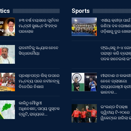
tics
Sports
୫୩ ବର୍ଷ ବୟସରେ ପୂର୍ବତନ
ଏସୀୟ କ୍ରୀଡ଼ା ପାଇଁ
ମନ୍ତ୍ରୀ ସୁଶାନ୍ତ ସିଂହଙ୍କ
ଜଣିଆ ଦଳ ଘୋଷଣା
ପରଲୋକ
ଓଡ଼ିଶାରୁ ଦୁଇ ଖେଳ
ରାଜନୀତିରୁ ସନ୍ୟାସ ନେବେ
ଫ୍ରାନ୍ସକୁ ୬-୪ ଗୋ
ସିଦ୍ଧରମୈୟା
ପରାସ୍ତ କରି ବ୍ରୋଞ
ପଦକ ହାତେଇଲା ଇ
ପ୍ରଶ୍ନପତ୍ର ଲିକ୍ ଉପରେ
ମୀରାବାଈ ଓ ଲଭଲୀ
ମନ୍ତବ୍ୟ ପରେ ନବୀନଙ୍କୁ
ନେବେ ଗ୍ଲାସଗୋ
ବିଜେପିର ନିଶାନା
ରାଜ୍ୟଗୋଷ୍ଠୀ କ୍ର
ଭାରତର…
କାଲିଠୁ ମୌସୁମୀ
ଇଂଲଣ୍ଡ ବିପକ୍ଷ
ଅଧିବେଶନ; ପାଠ୍ୟ ପୁସ୍ତକ
ଦ୍ୱିତୀୟ ଟି-୨୦ରେ
ତ୍ରୁଟି, ରାଜ୍ୟରେ…
ୱିକେଟ୍‌ରେ ହାରିଲା