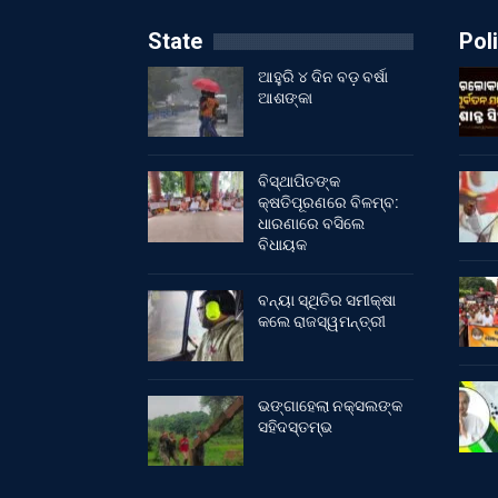
State
Poli
ଆହୁରି ୪ ଦିନ ବଡ଼ ବର୍ଷା
ଆଶଙ୍କା
ବିସ୍ଥାପିତଙ୍କ
କ୍ଷତିପୂରଣରେ ବିଳମ୍ବ:
ଧାରଣାରେ ବସିଲେ
ବିଧାୟକ
ବନ୍ୟା ସ୍ଥିତିର ସମୀକ୍ଷା
କଲେ ରାଜସ୍ୱମନ୍ତ୍ରୀ
ଭଙ୍ଗାହେଲା ନକ୍ସଲଙ୍କ
ସହିଦସ୍ତମ୍ଭ