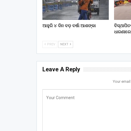
ଆହୁରି ୪ ଦିନ ବଡ଼ ବର୍ଷା ଆଶଙ୍କା
ବିସ୍ଥାପି
ଧାରଣାରେ
PREV
NEXT
Leave A Reply
Your email