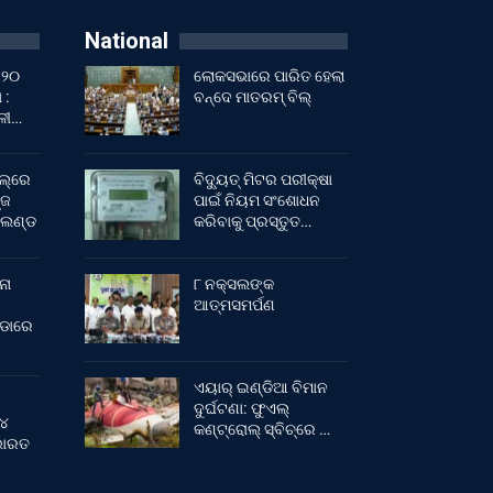
National
 ୨୦
ଲୋକସଭାରେ ପାରିତ ହେଲା
 :
ବନ୍ଦେ ମାତରମ୍‌ ବିଲ୍‌
ାଳୀ…
ଲ୍‌ରେ
ବିଦ୍ୟୁତ୍ ମିଟର ପରୀକ୍ଷା
୍ଜ
ପାଇଁ ନିୟମ ସଂଶୋଧନ
ଂଲଣ୍ଡ
କରିବାକୁ ପ୍ରସ୍ତୁତ…
ନା
୮ ନକ୍ସଲଙ୍କ
ଆତ୍ମସମର୍ପଣ
ୀଡାରେ
ଏୟାର୍ ଇଣ୍ଡିଆ ବିମାନ
ଦୁର୍ଘଟଣା: ଫୁଏଲ୍‌
 ୪
କଣ୍ଟ୍ରୋଲ୍‌ ସ୍ବିଚ୍‌ରେ …
 ଭାରତ