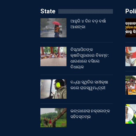
State
Poli
ଆହୁରି ୪ ଦିନ ବଡ଼ ବର୍ଷା
ଆଶଙ୍କା
ବିସ୍ଥାପିତଙ୍କ
କ୍ଷତିପୂରଣରେ ବିଳମ୍ବ:
ଧାରଣାରେ ବସିଲେ
ବିଧାୟକ
ବନ୍ୟା ସ୍ଥିତିର ସମୀକ୍ଷା
କଲେ ରାଜସ୍ୱମନ୍ତ୍ରୀ
ଭଙ୍ଗାହେଲା ନକ୍ସଲଙ୍କ
ସହିଦସ୍ତମ୍ଭ