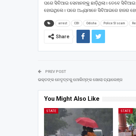
ପରେ ସିବିଆଇ ସେମାନଙ୍କୁ ଛାଡ଼ିଥିଲା। ତେବେ ସିବିଆ
ହୋଇଥିଲେ। ପରେ ଅନ୍ୟମାନେ ସିବିଆଇରେ ହାଜର ହେ
arrest
CBI
Odisha
Police SI scam
Re
Share
PREV POST
ଭକ୍ତଙ୍କ ନେତୃତ୍ବକୁ ମୋକିମ୍‌ଙ୍କ ଖୋଲା ଚ୍ୟାଲେଞ୍ଜ
You Might Also Like
STATE
STATE