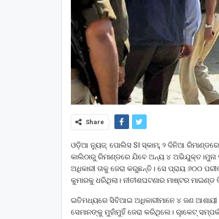
Share
ଓଡ଼ିଆ ନ୍ୟୁଜ୍: ପୋଲିସ SI ସ୍କାମ୍; ୨ ଦିନିଆ ରିମାଣ୍ଡ
କାଲିଠାରୁ ରିମାଣ୍ଡରେ ଯିବେ ଅନ୍ୟ ୪ ଅଭିଯୁକ୍ତ।ମୁନା ମ
ଅଧିକାରୀ ତାକୁ ଜେରା କରୁଛନ୍ତି। ସେ ପ୍ରାୟ ୬୦୦ ପରୀକ
କୁମାରକୁ ଧରିଥିଲା। ନୀତୀଶଘଟଣାର ମାଷ୍ଟର ମାଇଣ୍ଡ
ଇତିମଧ୍ୟରେ ସିବିଆଇ ଅଧିକାରୀମାନେ ୪ ଜଣ ଆଶାୟୀ ପରୀ
ସେମାନଙ୍କୁ ମୁହାଁମୁହିଁ ଜେରା କରିଥିଲେ। ରୢାକେଟ୍‌ ସମ୍