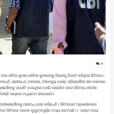
0
ରେ ଗଲା ନୀତିଶ କୁମାର।ନୀତିଶ କୁମାରଙ୍କୁ ବିହାରରୁ ଗିରଫ କରିଥିଲା ସିବିଆଇ।
ହାନ୍ତି, ଶ୍ରୀକାନ୍ତ ମହାରଣା, ଅଭିମନ୍ୟୁ ଦୋରା, ପ୍ରିୟଦର୍ଶିନୀ ସାମ।ବଛାବଛା
୍ଷାର୍ଥୀଙ୍କୁ ଟ୍ରେନିଂ ଦେଇଥିଲା ବୋଲି ଜଣାଯିବା ପରେ ସିବିଆଇ ନୀତୀଶ
 ବିରଞ୍ଚି ନାୟକର ଅନ୍ୟତମ ସହଯୋଗୀ।
କ୍ଷାର୍ଥୀଙ୍କୁ ମାରାଥନ୍‌ ଜେରା କରିଛନ୍ତି। ସିବିଆଇର ଅଧିକାରୀମାନେ
ପର୍କରେ ସିବିଆଇ ଅନେକ ଗୁରୁତ୍ବପୂର୍ଣ୍ଣ ତଥ୍ୟ ହାତେଇଛି। ୮ ଘଣ୍ଟା ଜେରା