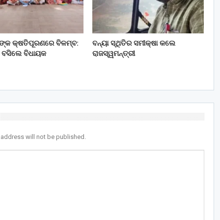
ତଙ୍କ କ୍ଷତିପୂରଣରେ ବିଳମ୍ବ:
ବନ୍ୟା ସ୍ଥିତିର ସମୀକ୍ଷା କଲେ
 ବସିଲେ ବିଧାୟକ
ରାଜସ୍ୱମନ୍ତ୍ରୀ
 address will not be published.