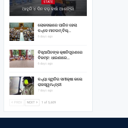
STATE
ଆହୁରି ୪ ଦିନ ବଡ଼ ବର୍ଷା ଆଶଙ୍କା
ଲୋକସଭାରେ ପାରିତ ହେଲା
ବନ୍ଦେ ମାତରମ୍‌ ବିଲ୍‌…
6 days ago
ବିସ୍ଥାପିତଙ୍କ କ୍ଷତିପୂରଣରେ
ବିଳମ୍ବ: ଧାରଣାରେ…
6 days ago
ବନ୍ୟା ସ୍ଥିତିର ସମୀକ୍ଷା କଲେ
ରାଜସ୍ୱମନ୍ତ୍ରୀ
7 days ago
PREV
NEXT
1 of 5,609