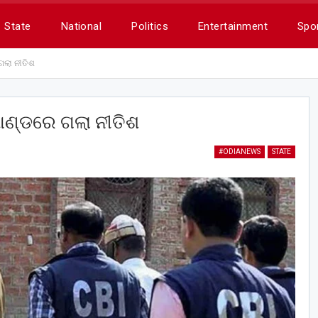
State
National
Politics
Entertainment
Spo
ଗଲା ନୀତିଶ
ମାଣ୍ଡରେ ଗଲା ନୀତିଶ
#ODIANEWS
STATE