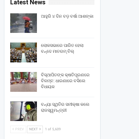
Latest News
ଆହୁରି ୪ ଦିନ ବଡ଼ ବର୍ଷା ଆଶଙ୍କା
ଲୋକସଭାରେ ପାରିତ ହେଲା
ବନ୍ଦେ ମାତରମ୍‌ ବିଲ୍‌
ବିସ୍ଥାପିତଙ୍କ କ୍ଷତିପୂରଣରେ
ବିଳମ୍ବ: ଧାରଣାରେ ବସିଲେ
ବିଧାୟକ
ବନ୍ୟା ସ୍ଥିତିର ସମୀକ୍ଷା କଲେ
ରାଜସ୍ୱମନ୍ତ୍ରୀ
PREV
NEXT
1 of 5,609