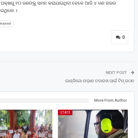
ଇ ପକ୍ଷରୁ ୧୦ ଜଣଙ୍କୁ ସମନ କରାଯାଇଥିବା ବେଳେ ଆଜି ୪ ଜଣ ହାଜର
ାଇଥିଲେ ।
mained
0
NEXT POST
ଇଣ୍ଡିଗୋ ଉଡ଼ାଣ ତଦାରଖ ପାଇଁ ଟିମ୍‌ ଗଠନ
More From Author
STATE