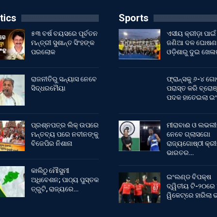
tics
Sports
୫୩ ବର୍ଷ ବୟସରେ ପୂର୍ବତନ
ଏସୀୟ କ୍ରୀଡ଼ା ପାଇଁ
ମନ୍ତ୍ରୀ ସୁଶାନ୍ତ ସିଂହଙ୍କ
ଜଣିଆ ଦଳ ଘୋଷଣା
ପରଲୋକ
ଓଡ଼ିଶାରୁ ଦୁଇ ଖେଳ
ରାଜନୀତିରୁ ସନ୍ୟାସ ନେବେ
ଫ୍ରାନ୍ସକୁ ୬-୪ ଗୋ
ସିଦ୍ଧରମୈୟା
ପରାସ୍ତ କରି ବ୍ରୋଞ
ପଦକ ହାତେଇଲା ଇ
ପ୍ରଶ୍ନପତ୍ର ଲିକ୍ ଉପରେ
ମୀରାବାଈ ଓ ଲଭଲୀ
ମନ୍ତବ୍ୟ ପରେ ନବୀନଙ୍କୁ
ନେବେ ଗ୍ଲାସଗୋ
ବିଜେପିର ନିଶାନା
ରାଜ୍ୟଗୋଷ୍ଠୀ କ୍ର
ଭାରତର…
କାଲିଠୁ ମୌସୁମୀ
ଇଂଲଣ୍ଡ ବିପକ୍ଷ
ଅଧିବେଶନ; ପାଠ୍ୟ ପୁସ୍ତକ
ଦ୍ୱିତୀୟ ଟି-୨୦ରେ
ତ୍ରୁଟି, ରାଜ୍ୟରେ…
ୱିକେଟ୍‌ରେ ହାରିଲା