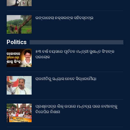
ଭଙ୍ଗାହେଲା ନକ୍ସଲଙ୍କ ସହିଦସ୍ତମ୍ଭ
Politics
୫୩ ବର୍ଷ ବୟସରେ ପୂର୍ବତନ ମନ୍ତ୍ରୀ ସୁଶାନ୍ତ ସିଂହଙ୍କ
ପରଲୋକ
ରାଜନୀତିରୁ ସନ୍ୟାସ ନେବେ ସିଦ୍ଧରମୈୟା
ପ୍ରଶ୍ନପତ୍ର ଲିକ୍ ଉପରେ ମନ୍ତବ୍ୟ ପରେ ନବୀନଙ୍କୁ
ବିଜେପିର ନିଶାନା