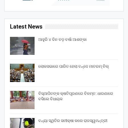
Latest News
ଆହୁରି ୪ ଦିନ ବଡ଼ ବର୍ଷା ଆଶଙ୍କା
ଲୋକସଭାରେ ପାରିତ ହେଲା ବନ୍ଦେ ମାତରମ୍‌ ବିଲ୍‌
ବିସ୍ଥାପିତଙ୍କ କ୍ଷତିପୂରଣରେ ବିଳମ୍ବ: ଧାରଣାରେ
ବସିଲେ ବିଧାୟକ
ବନ୍ୟା ସ୍ଥିତିର ସମୀକ୍ଷା କଲେ ରାଜସ୍ୱମନ୍ତ୍ରୀ