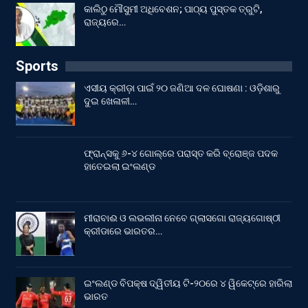
କାଲିଠୁ ମୌସୁମୀ ଅଧିବେଶନ; ପାଠ୍ୟ ପୁସ୍ତକ ତ୍ରୁଟି,
ରାଜ୍ୟରେ…
Sports
ଏସୀୟ କ୍ରୀଡ଼ା ପାଇଁ ୨୦ ଜଣିଆ ଦଳ ଘୋଷଣା : ଓଡ଼ିଶାରୁ
ଦୁଇ ଖେଳାଳୀ…
ଫ୍ରାନ୍ସକୁ ୬-୪ ଗୋଲ୍‌ରେ ପରାସ୍ତ କରି ବ୍ରୋଞ୍ଜ ପଦକ
ହାତେଇଲା ଇଂଲଣ୍ଡ
ମୀରାବାଈ ଓ ଲଭଲୀନା ନେବେ ଗ୍ଲାସଗୋ ରାଜ୍ୟଗୋଷ୍ଠୀ
କ୍ରୀଡାରେ ଭାରତର…
ଇଂଲଣ୍ଡ ବିପକ୍ଷ ଦ୍ୱିତୀୟ ଟି-୨୦ରେ ୪ ୱିକେଟ୍‌ରେ ହାରିଲା
ଭାରତ