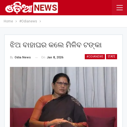
Home
#Odianews
ଝିଅ ବାହାଘର କଲେ ମିଳିବ ଟଙ୍କା
#ODIANEWS
STATE
On
Jan 8, 2026
By
Odia News