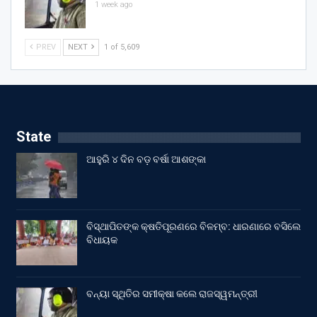
1 week ago
PREV
NEXT
1 of 5,609
State
ଆହୁରି ୪ ଦିନ ବଡ଼ ବର୍ଷା ଆଶଙ୍କା
ବିସ୍ଥାପିତଙ୍କ କ୍ଷତିପୂରଣରେ ବିଳମ୍ବ: ଧାରଣାରେ ବସିଲେ
ବିଧାୟକ
ବନ୍ୟା ସ୍ଥିତିର ସମୀକ୍ଷା କଲେ ରାଜସ୍ୱମନ୍ତ୍ରୀ