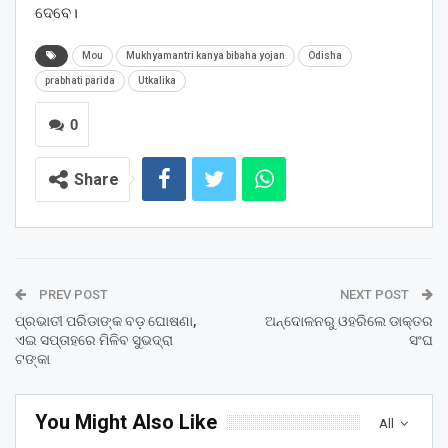
ଦେବେ।
Mou
Mukhyamantri kanya bibaha yojan
Odisha
prabhati parida
Utkalika
0
Share
PREV POST
NEXT POST
ପ୍ରଭାତୀ ପରିଡାଙ୍କ ବଡ଼ ଘୋଷଣା,
ଅନ୍ଦୋଳନରୁ ଓହରିଲେ ଡାକ୍ତର
ଏଇ ସପ୍ତାହରେ ମିଳିବ ସୁଭଦ୍ରା
ସଂଘ
ଟଙ୍କା
You Might Also Like
All