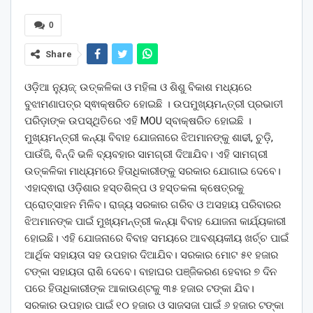
0
Share
ଓଡ଼ିଆ ନ୍ୟୁଜ୍: ଉତ୍କଳିକା ଓ ମହିଳା ଓ ଶିଶୁ ବିକାଶ ମଧ୍ୟରେ
ବୁଝାମଣାପତ୍ର ସ୍ଵାକ୍ଷରିତ ହୋଇଛି । ଉପମୁଖ୍ୟମନ୍ତ୍ରୀ ପ୍ରଭାତୀ
ପରିଡ଼ାଙ୍କ ଉପସ୍ଥିତିରେ ଏହି MOU ସ୍ବାକ୍ଷରିତ ହୋଇଛି ।
ମୁଖ୍ୟମନ୍ତ୍ରୀ କନ୍ୟା ବିବାହ ଯୋଜନାରେ ଝିଅମାନଙ୍କୁ ଶାଢୀ, ଚୁଡ଼ି,
ପାଉଁଜି, ବିନ୍ଦି ଭଳି ବ୍ୟବହାର ସାମଗ୍ରୀ ଦିଆଯିବ। ଏହି ସାମଗ୍ରୀ
ଉତ୍କଳିକା ମାଧ୍ୟମରେ ହିତାଧିକାରୀଙ୍କୁ ସରକାର ଯୋଗାଇ ଦେବେ।
ଏହାଦ୍ଵାରା ଓଡ଼ିଶାର ହସ୍ତଶିଳ୍ପ ଓ ହସ୍ତକଳା କ୍ଷେତ୍ରକୁ
ପ୍ରୋତ୍ସାହନ ମିଳିବ। ରାଜ୍ୟ ସରକାର ଗରିବ ଓ ଅସହାୟ ପରିବାରର
ଝିଅମାନଙ୍କ ପାଇଁ ମୁଖ୍ୟମନ୍ତ୍ରୀ କନ୍ୟା ବିବାହ ଯୋଜନା କାର୍ଯ୍ୟକାରୀ
ହୋଇଛି। ଏହି ଯୋଜନାରେ ବିବାହ ସମୟରେ ଆବଶ୍ୟକୀୟ ଖର୍ଚ୍ଚ ପାଇଁ
ଆର୍ଥିକ ସହାୟତା ସହ ଉପହାର ଦିଆଯିବ। ସରକାର ମୋଟ ୫୧ ହଜାର
ଟଙ୍କା ସହାୟତା ରାଶି ଦେବେ। ବାହାଘର ପଞ୍ଜିକରଣ ହେବାର ୭ ଦିନ
ପରେ ହିତାଧିକାରୀଙ୍କ ଆକାଉଣ୍ଟକୁ ୩୫ ହଜାର ଟଙ୍କା ଯିବ।
ସରକାର ଉପହାର ପାଇଁ ୧୦ ହଜାର ଓ ସାଜସଜା ପାଇଁ ୬ ହଜାର ଟଙ୍କା