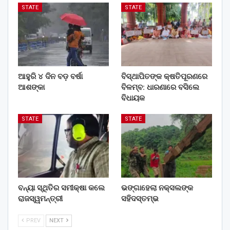
STATE
STATE
ଆହୁରି ୪ ଦିନ ବଡ଼ ବର୍ଷା
ବିସ୍ଥାପିତଙ୍କ କ୍ଷତିପୂରଣରେ
ଆଶଙ୍କା
ବିଳମ୍ବ: ଧାରଣାରେ ବସିଲେ
ବିଧାୟକ
STATE
STATE
ବନ୍ୟା ସ୍ଥିତିର ସମୀକ୍ଷା କଲେ
ଭଙ୍ଗାହେଲା ନକ୍ସଲଙ୍କ
ରାଜସ୍ୱମନ୍ତ୍ରୀ
ସହିଦସ୍ତମ୍ଭ
PREV
NEXT