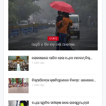
STATE
ଆହୁରି ୪ ଦିନ ବଡ଼ ବର୍ଷା ଆଶଙ୍କା
ଲୋକସଭାରେ ପାରିତ ହେଲା ବନ୍ଦେ ମାତରମ୍‌ ବିଲ୍‌…
1 week ago
ବିସ୍ଥାପିତଙ୍କ କ୍ଷତିପୂରଣରେ ବିଳମ୍ବ: ଧାରଣାରେ…
1 week ago
ବନ୍ୟା ସ୍ଥିତିର ସମୀକ୍ଷା କଲେ ରାଜସ୍ୱମନ୍ତ୍ରୀ