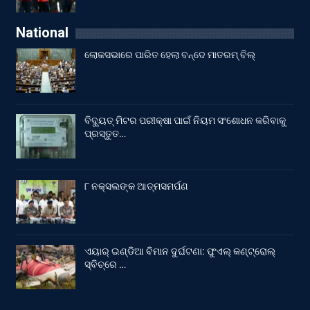
National
ଲୋକସଭାରେ ପାରିତ ହେଲା ବନ୍ଦେ ମାତରମ୍‌ ବିଲ୍‌
ବିଦ୍ୟୁତ୍ ମିଟର ପରୀକ୍ଷା ପାଇଁ ନିୟମ ସଂଶୋଧନ କରିବାକୁ
ପ୍ରସ୍ତୁତ…
୮ ନକ୍ସଲଙ୍କ ଆତ୍ମସମର୍ପଣ
ଏୟାର୍ ଇଣ୍ଡିଆ ବିମାନ ଦୁର୍ଘଟଣା: ଫୁଏଲ୍‌ କଣ୍ଟ୍ରୋଲ୍‌
ସ୍ବିଚ୍‌ରେ …