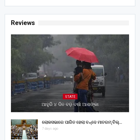
Reviews
STATE
ଆହୁରି ୪ ଦିନ ବଡ଼ ବର୍ଷା ଆଶଙ୍କା
ଲୋକସଭାରେ ପାରିତ ହେଲା ବନ୍ଦେ ମାତରମ୍‌ ବିଲ୍‌…
7 days ago