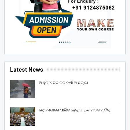
Latest News
ଆହୁରି ୪ ଦିନ ବଡ଼ ବର୍ଷା ଆଶଙ୍କା
ଲୋକସଭାରେ ପାରିତ ହେଲା ବନ୍ଦେ ମାତରମ୍‌ ବିଲ୍‌