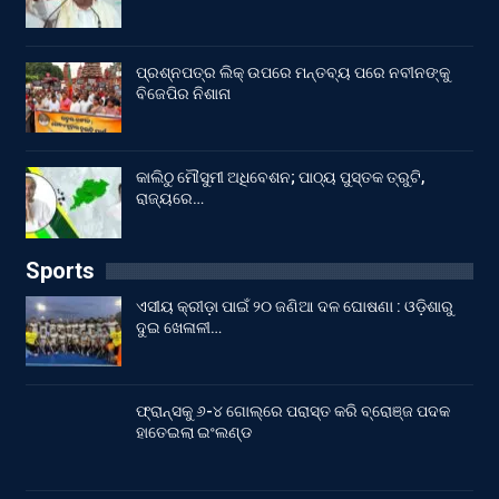
ପ୍ରଶ୍ନପତ୍ର ଲିକ୍ ଉପରେ ମନ୍ତବ୍ୟ ପରେ ନବୀନଙ୍କୁ
ବିଜେପିର ନିଶାନା
କାଲିଠୁ ମୌସୁମୀ ଅଧିବେଶନ; ପାଠ୍ୟ ପୁସ୍ତକ ତ୍ରୁଟି,
ରାଜ୍ୟରେ…
Sports
ଏସୀୟ କ୍ରୀଡ଼ା ପାଇଁ ୨୦ ଜଣିଆ ଦଳ ଘୋଷଣା : ଓଡ଼ିଶାରୁ
ଦୁଇ ଖେଳାଳୀ…
ଫ୍ରାନ୍ସକୁ ୬-୪ ଗୋଲ୍‌ରେ ପରାସ୍ତ କରି ବ୍ରୋଞ୍ଜ ପଦକ
ହାତେଇଲା ଇଂଲଣ୍ଡ