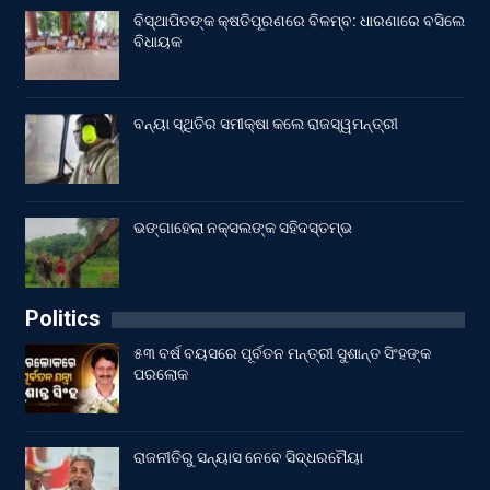
ବିସ୍ଥାପିତଙ୍କ କ୍ଷତିପୂରଣରେ ବିଳମ୍ବ: ଧାରଣାରେ ବସିଲେ
ବିଧାୟକ
ବନ୍ୟା ସ୍ଥିତିର ସମୀକ୍ଷା କଲେ ରାଜସ୍ୱମନ୍ତ୍ରୀ
ଭଙ୍ଗାହେଲା ନକ୍ସଲଙ୍କ ସହିଦସ୍ତମ୍ଭ
Politics
୫୩ ବର୍ଷ ବୟସରେ ପୂର୍ବତନ ମନ୍ତ୍ରୀ ସୁଶାନ୍ତ ସିଂହଙ୍କ
ପରଲୋକ
ରାଜନୀତିରୁ ସନ୍ୟାସ ନେବେ ସିଦ୍ଧରମୈୟା