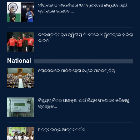
ମୀରାବାଈ ଓ ଲଭଲୀନା ନେବେ ଗ୍ଲାସଗୋ ରାଜ୍ୟଗୋଷ୍ଠୀ
କ୍ରୀଡାରେ ଭାରତର…
ଇଂଲଣ୍ଡ ବିପକ୍ଷ ଦ୍ୱିତୀୟ ଟି-୨୦ରେ ୪ ୱିକେଟ୍‌ରେ ହାରିଲା
ଭାରତ
National
ଲୋକସଭାରେ ପାରିତ ହେଲା ବନ୍ଦେ ମାତରମ୍‌ ବିଲ୍‌
ବିଦ୍ୟୁତ୍ ମିଟର ପରୀକ୍ଷା ପାଇଁ ନିୟମ ସଂଶୋଧନ କରିବାକୁ
ପ୍ରସ୍ତୁତ…
୮ ନକ୍ସଲଙ୍କ ଆତ୍ମସମର୍ପଣ