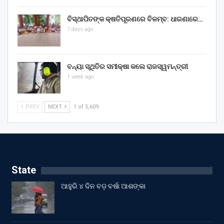
ବିସ୍ଥାପିତଙ୍କ କ୍ଷତିପୂରଣରେ ବିଳମ୍ବ: ଧାରଣାରେ…
7 days ago
ବନ୍ୟା ସ୍ଥିତିର ସମୀକ୍ଷା କଲେ ରାଜସ୍ୱମନ୍ତ୍ରୀ
1 week ago
PREV
NEXT
1 of 5,609
State
ଆହୁରି ୪ ଦିନ ବଡ଼ ବର୍ଷା ଆଶଙ୍କା