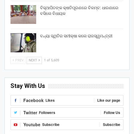
ବିସ୍ଥାପିତଙ୍କ କ୍ଷତିପୂରଣରେ ବିଳମ୍ବ: ଧାରଣାରେ
ବସିଲେ ବିଧାୟକ
ବନ୍ୟା ସ୍ଥିତିର ସମୀକ୍ଷା କଲେ ରାଜସ୍ୱମନ୍ତ୍ରୀ
PREV
NEXT
1 of 5,609
Stay With Us
Facebook
Likes
Like our page
Twitter
Followers
Follow Us
Youtube
Subscribe
Subscribe