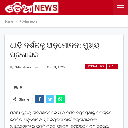
Home
#Odianews
ଧାଡ଼ି ଦର୍ଶନକୁ ଅନୁମୋଦନ: ମୁଖ୍ୟ
ପ୍ରଶାସକ
#ODIANEWS
STATE
On
Sep 3, 2025
By
Odia News
0
Share
ଓଡ଼ିଆ ନ୍ୟୁଜ୍: ନାଟମଣ୍ଡପରେ ଧାଡ଼ି ଦର୍ଶନ ବ୍ୟବସ୍ଥାକୁ ପରିଚାଳନା
କମିଟିର ଅନୁମୋଦନ।ସୁପରିଚାଳନା ପାଇଁ ଜିଲ୍ଲାପାଳଙ୍କ
ଅଧ୍ୟକ୍ଷତାରେ କମିଟି ଗଠନ ହୋଇଛି।କମିଟିରେ ୯ ଜଣ ସଦସ୍ୟ