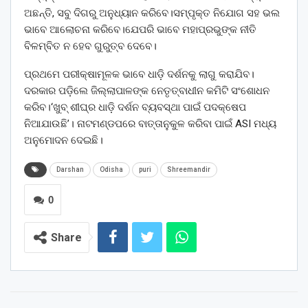
ଅଛନ୍ତି, ସବୁ ଦିଗରୁ ଅନୁଧ୍ୟାନ କରିବେ।ସମ୍ପୃକ୍ତ ନିଯୋଗ ସହ ଭଲ
ଭାବେ ଆଲୋଚନା କରିବେ।ଯେପରି ଭାବେ ମହାପ୍ରଭୁଙ୍କ ନୀତି
ବିଳମ୍ବିତ ନ ହେବ ଗୁରୁତ୍ବ ଦେବେ।
ପ୍ରଥମେ ପରୀକ୍ଷାମୂଳକ ଭାବେ ଧାଡ଼ି ଦର୍ଶନକୁ ଲାଗୁ କରାଯିବ।
ଦରକାର ପଡ଼ିଲେ ଜିଲ୍ଲାପାଳଙ୍କ ନେତୃତ୍ବାଧୀନ କମିଟି ସଂଶୋଧନ
କରିବ।‘ଖୁବ୍‌ ଶୀଘ୍ର ଧାଡ଼ି ଦର୍ଶନ ବ୍ୟବସ୍ଥା ପାଇଁ ପଦକ୍ଷେପ
ନିଆଯାଉଛି’। ନାଟମଣ୍ଡପରେ ବାତ୍ତାନୁକୁଳ କରିବା ପାଇଁ ASI ମଧ୍ୟ
ଅନୁମୋଦନ ଦେଇଛି।
Darshan
Odisha
puri
Shreemandir
0
Share