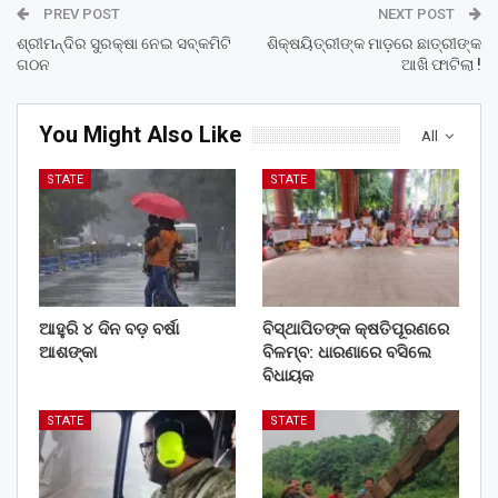
PREV POST
NEXT POST
ଶ୍ରୀମନ୍ଦିର ସୁରକ୍ଷା ନେଇ ସବ୍‌କମିଟି
ଶିକ୍ଷୟିତ୍ରୀଙ୍କ ମାଡ଼ରେ ଛାତ୍ରୀଙ୍କ
ଗଠନ
ଆଖି ଫାଟିଲା !
You Might Also Like
All
STATE
STATE
ଆହୁରି ୪ ଦିନ ବଡ଼ ବର୍ଷା
ବିସ୍ଥାପିତଙ୍କ କ୍ଷତିପୂରଣରେ
ଆଶଙ୍କା
ବିଳମ୍ବ: ଧାରଣାରେ ବସିଲେ
ବିଧାୟକ
STATE
STATE