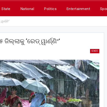
State
National
Politics
Entertainment
Spo
ାର୍ଣ୍ଣିଂ’
ଜିଲ୍ଲାକୁ ‘ରେଡ୍ ୱାର୍ଣ୍ଣିଂ’
STATE