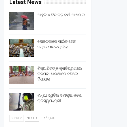
Latest News
ଆହୁରି ୪ ଦିନ ବଡ଼ ବର୍ଷା ଆଶଙ୍କା
ଲୋକସଭାରେ ପାରିତ ହେଲା
ବନ୍ଦେ ମାତରମ୍‌ ବିଲ୍‌
ବିସ୍ଥାପିତଙ୍କ କ୍ଷତିପୂରଣରେ
ବିଳମ୍ବ: ଧାରଣାରେ ବସିଲେ
ବିଧାୟକ
ବନ୍ୟା ସ୍ଥିତିର ସମୀକ୍ଷା କଲେ
ରାଜସ୍ୱମନ୍ତ୍ରୀ
PREV
NEXT
1 of 5,609