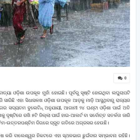
0
ତ୍ୟା ଓଡ଼ିଶା ଉପକୂଳ ମୁହାଁ ହୋଇଛି। ପୂର୍ବରୁ ସୃଷ୍ଟି ହୋଇଥିବା ଲଘୁଚାପଟି
ାରିଛି ଏହା ସିଧାସଳଖ ଓଡ଼ିଶା ଉପକୂଳ ଆଡ଼କୁ ମାଡ଼ି ଆସୁଥିବାରୁ ରାଜ୍ୟର
ଭାଗର ସଦ୍ୟତମ ବୁଲେଟିନ୍ ଅନୁଯାୟୀ, ଆଗାମୀ ୨୪ ଘଣ୍ଟା ଓଡ଼ିଶା ପାଇଁ ଅତି
ଦୃଷ୍ଟିରେ ରଖି ୫ଟି ଜିଲ୍ଲା ପାଇଁ ହାଇ-ଆଲର୍ଟ ବା ସର୍ବୋଚ୍ଚ ସତର୍କତା ଜାରି
ଶ୍ଚିମ-ଉତ୍ତରପଶ୍ଚିମ ଦିଗରେ ଦ୍ରୁତ ଗତିରେ ଅଗ୍ରସର ହେଉଛି।
େଷ କରି ବାଲେଶ୍ୱର ନିକଟରେ ଏହା ସ୍ଥଳଭାଗ ଛୁଇଁବାର ସମ୍ଭାବନା ରହିଛି।