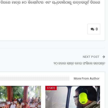
୍ବ ଦିଗରେ ମାତ୍ର ୫୦ କିଲୋମିଟର ଏବଂ ଚାନ୍ଦବାଲିଠାରୁ ଉତ୍ତରପୂର୍ବ ଦିଗରେ
0
NEXT POST
୨୦ ହଜାର ଲାଞ୍ଚ ନେଇ ଫସିଲେ ସରପଞ୍ଚ
More From Author
STATE