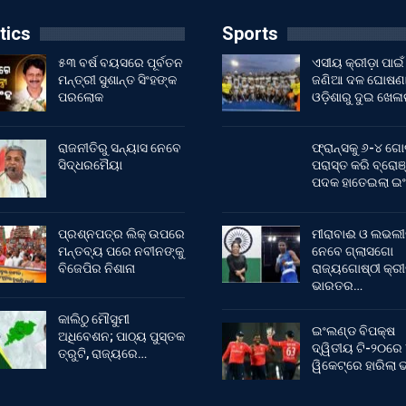
tics
Sports
୫୩ ବର୍ଷ ବୟସରେ ପୂର୍ବତନ
ଏସୀୟ କ୍ରୀଡ଼ା ପାଇଁ
ମନ୍ତ୍ରୀ ସୁଶାନ୍ତ ସିଂହଙ୍କ
ଜଣିଆ ଦଳ ଘୋଷଣା
ପରଲୋକ
ଓଡ଼ିଶାରୁ ଦୁଇ ଖେଳ
ରାଜନୀତିରୁ ସନ୍ୟାସ ନେବେ
ଫ୍ରାନ୍ସକୁ ୬-୪ ଗୋ
ସିଦ୍ଧରମୈୟା
ପରାସ୍ତ କରି ବ୍ରୋଞ
ପଦକ ହାତେଇଲା ଇ
ପ୍ରଶ୍ନପତ୍ର ଲିକ୍ ଉପରେ
ମୀରାବାଈ ଓ ଲଭଲୀ
ମନ୍ତବ୍ୟ ପରେ ନବୀନଙ୍କୁ
ନେବେ ଗ୍ଲାସଗୋ
ବିଜେପିର ନିଶାନା
ରାଜ୍ୟଗୋଷ୍ଠୀ କ୍ର
ଭାରତର…
କାଲିଠୁ ମୌସୁମୀ
ଇଂଲଣ୍ଡ ବିପକ୍ଷ
ଅଧିବେଶନ; ପାଠ୍ୟ ପୁସ୍ତକ
ଦ୍ୱିତୀୟ ଟି-୨୦ରେ
ତ୍ରୁଟି, ରାଜ୍ୟରେ…
ୱିକେଟ୍‌ରେ ହାରିଲା