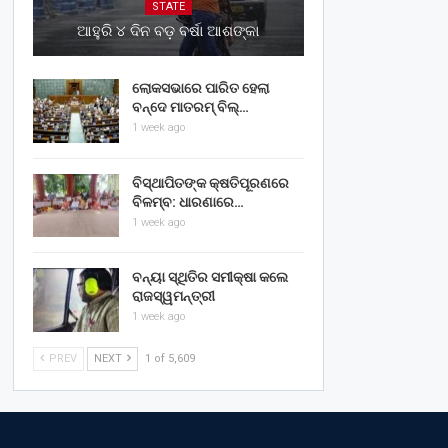
STATE
ଆହୁରି ୪ ଦିନ ବଡ଼ ବର୍ଷା ଆଶଙ୍କା
ଲୋକସଭାରେ ପାରିତ ହେଲା
ବନ୍ଦେ ମାତରମ୍‌ ବିଲ୍‌…
1 week ago
ବିସ୍ଥାପିତଙ୍କ କ୍ଷତିପୂରଣରେ
ବିଳମ୍ବ: ଧାରଣାରେ…
1 week ago
ବନ୍ୟା ସ୍ଥିତିର ସମୀକ୍ଷା କଲେ
ରାଜସ୍ୱମନ୍ତ୍ରୀ
1 week ago
PREV
NEXT
1 of 5,609