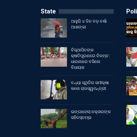
State
Poli
ଆହୁରି ୪ ଦିନ ବଡ଼ ବର୍ଷା
ଆଶଙ୍କା
ବିସ୍ଥାପିତଙ୍କ
କ୍ଷତିପୂରଣରେ ବିଳମ୍ବ:
ଧାରଣାରେ ବସିଲେ
ବିଧାୟକ
ବନ୍ୟା ସ୍ଥିତିର ସମୀକ୍ଷା
କଲେ ରାଜସ୍ୱମନ୍ତ୍ରୀ
ଭଙ୍ଗାହେଲା ନକ୍ସଲଙ୍କ
ସହିଦସ୍ତମ୍ଭ