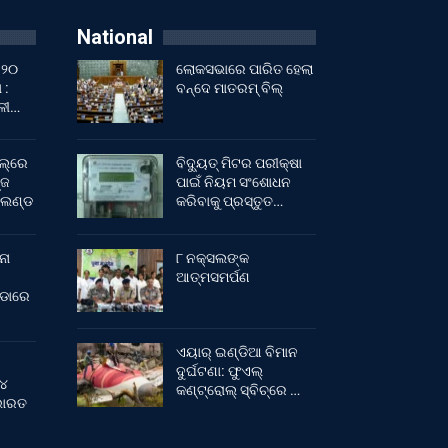
National
 ୨୦
ଲୋକସଭାରେ ପାରିତ ହେଲା
 :
ବନ୍ଦେ ମାତରମ୍‌ ବିଲ୍‌
ାଳୀ…
ଲ୍‌ରେ
ବିଦ୍ୟୁତ୍ ମିଟର ପରୀକ୍ଷା
୍ଜ
ପାଇଁ ନିୟମ ସଂଶୋଧନ
ଂଲଣ୍ଡ
କରିବାକୁ ପ୍ରସ୍ତୁତ…
ନା
୮ ନକ୍ସଲଙ୍କ
ଆତ୍ମସମର୍ପଣ
ୀଡାରେ
ଏୟାର୍ ଇଣ୍ଡିଆ ବିମାନ
ଦୁର୍ଘଟଣା: ଫୁଏଲ୍‌
 ୪
କଣ୍ଟ୍ରୋଲ୍‌ ସ୍ବିଚ୍‌ରେ …
 ଭାରତ