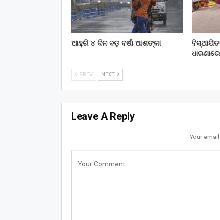
ଆହୁରି ୪ ଦିନ ବଡ଼ ବର୍ଷା ଆଶଙ୍କା
ବିସ୍ଥାପି
ଧାରଣାରେ
PREV
NEXT
Leave A Reply
Your email