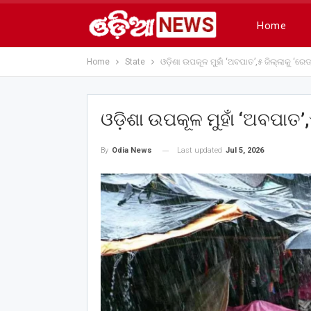
Home
Home
State
ଓଡ଼ିଶା ଉପକୂଳ ମୁହାଁ ‘ଅବପାତ’,୫ ଜିଲ୍ଲାକୁ ‘ରେଡ୍ ୱ
ଓଡ଼ିଶା ଉପକୂଳ ମୁହାଁ ‘ଅବପାତ’,୫ 
Last updated
Jul 5, 2026
By
Odia News