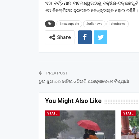
ଏହା ବର୍ତ୍ତମାନ ବାଲେଶ୍ୱରଠାରୁ ଦକ୍ଷିଣ-ଦକ୍ଷିଣପୂର
୬୦ କିଲୋମିଟର ଦୂରତାରେ କେନ୍ଦ୍ରୀଭୂତ ହୋଇ ରହିଛି।
#newsupdate
#odianews
latestnews
Share
PREV POST
ଦୁଇ ଦୁଇ ଥର ବାତିଲ ଓଟିଇଟି ପରୀକ୍ଷାଦେଲେ ବିଦ୍ୟାର୍ଥୀ
You Might Also Like
STATE
STATE