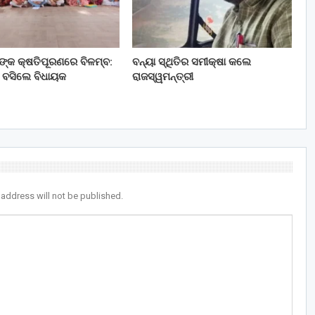
ତଙ୍କ କ୍ଷତିପୂରଣରେ ବିଳମ୍ବ:
ବନ୍ୟା ସ୍ଥିତିର ସମୀକ୍ଷା କଲେ
 ବସିଲେ ବିଧାୟକ
ରାଜସ୍ୱମନ୍ତ୍ରୀ
 address will not be published.