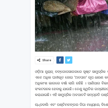
Share
ଓଡ଼ିଆ ନ୍ୟୁଜ୍: ବଙ୍ଗୋପସାଗରରେ ସୃଷ୍ଟ ସାମୁଦ୍ରିକ ବା
ଏବେ ଅଧିକ ଘନୀଭୂତ ହୋଇ ‘ଅବପାତ’ ରୂପ ଧାରଣ କରି ସ
ଅଧିକାଂଶ ଭାଗରେ ବର୍ଷା ଲାଗି ରହିଛି । ପାଣିପାଗ ବି
ସଂକଟଜନକ ହେବାକୁ ଯାଉଛି। ତେଣୁ ସ୍ଥିତିର ଗମ୍ଭୀରତାକୁ 
କରାଯାଇଛି। ଏହି ସାମୁଦ୍ରିକ ଅବପାତଟି ସମ୍ପ୍ରତି ପ
ଚାନ୍ଦବାଲି ଏବଂ ପଶ୍ଚିମବଙ୍ଗର ଦିଘା ମଧ୍ୟରେ, ବିଶ