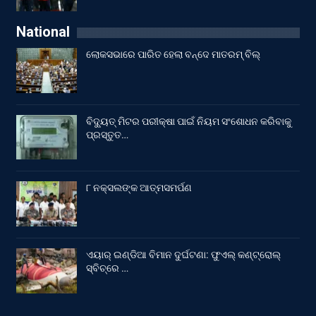
National
ଲୋକସଭାରେ ପାରିତ ହେଲା ବନ୍ଦେ ମାତରମ୍‌ ବିଲ୍‌
ବିଦ୍ୟୁତ୍ ମିଟର ପରୀକ୍ଷା ପାଇଁ ନିୟମ ସଂଶୋଧନ କରିବାକୁ
ପ୍ରସ୍ତୁତ…
୮ ନକ୍ସଲଙ୍କ ଆତ୍ମସମର୍ପଣ
ଏୟାର୍ ଇଣ୍ଡିଆ ବିମାନ ଦୁର୍ଘଟଣା: ଫୁଏଲ୍‌ କଣ୍ଟ୍ରୋଲ୍‌
ସ୍ବିଚ୍‌ରେ …