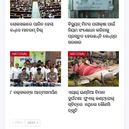
ଲୋକସଭାରେ ପାରିତ ହେଲା
ବିଦ୍ୟୁତ୍ ମିଟର ପରୀକ୍ଷା ପାଇଁ
ବନ୍ଦେ ମାତରମ୍‌ ବିଲ୍‌
ନିୟମ ସଂଶୋଧନ କରିବାକୁ
ପ୍ରସ୍ତୁତ ହେଉଛନ୍ତି କେନ୍ଦ୍ର
ସରକାର
NATIONAL
NATIONAL
୮ ନକ୍ସଲଙ୍କ ଆତ୍ମସମର୍ପଣ
ଏୟାର୍ ଇଣ୍ଡିଆ ବିମାନ
ଦୁର୍ଘଟଣା: ଫୁଏଲ୍‌ କଣ୍ଟ୍ରୋଲ୍‌
ସ୍ବିଚ୍‌ରେ ନଥିଲେ କୌଣସି
ତ୍ରୁଟି
PREV
NEXT