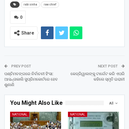
rabi sinha
raw chief
0
Share
PREV POST
NEXT POST
ପଶ୍ଚିମବଙ୍ଗରେ ନିର୍ବାଚନୀ ହିଂସା:
କେଜ୍ରିୱାଲଙ୍କୁ ଟାର୍ଗେଟ କରି ଏପରି
ଆସନ୍ତାକାଲି ସୁପ୍ରିମକୋର୍ଟରେ ହେବ
କହିଲେ ସ୍ମୃତି ଇରାନୀ
ଶୁଣାଣି
You Might Also Like
All
NATIONAL
NATIONAL