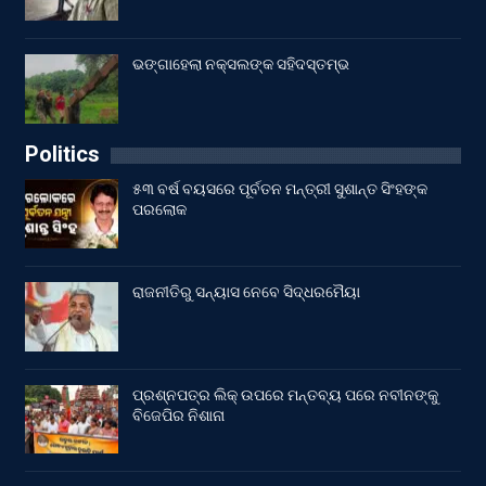
ଭଙ୍ଗାହେଲା ନକ୍ସଲଙ୍କ ସହିଦସ୍ତମ୍ଭ
Politics
୫୩ ବର୍ଷ ବୟସରେ ପୂର୍ବତନ ମନ୍ତ୍ରୀ ସୁଶାନ୍ତ ସିଂହଙ୍କ
ପରଲୋକ
ରାଜନୀତିରୁ ସନ୍ୟାସ ନେବେ ସିଦ୍ଧରମୈୟା
ପ୍ରଶ୍ନପତ୍ର ଲିକ୍ ଉପରେ ମନ୍ତବ୍ୟ ପରେ ନବୀନଙ୍କୁ
ବିଜେପିର ନିଶାନା