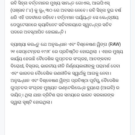
ରବି ସିହ୍ନା ବର୍ତ୍ତମାନର ମୁଖ୍ୟ ସାମନ୍ତ ଗୋଏଲ, ଆଇପିଏସ୍
(ପଞ୍ଜାବ ୮୪) କୁ ଜୁନ୍ ୩୦ ରେ ଅବସର ନେବେ। ରବି ସିହ୍ନା ଦୁଇ ବର୍ଷ
ଧରି ଏହି ପଦବୀରେ ରହିବେ। ବର୍ତ୍ତମାନ ପର୍ୟ୍ୟନ୍ତ ସେ କେନ୍ଦ୍ରୀୟ
ଡେପୁଟେସନରେ କ୍ୟାବିନେଟ ସଚିବାଳୟରେ ସ୍ୱତନ୍ତ୍ର ସଚିବ
ପଦରେ ଅବସ୍ଥାପିତ ହୋଇଛନ୍ତି।
ବ୍ୟାଖ୍ୟା କରନ୍ତୁ ଯେ ଅନୁସନ୍ଧାନ ଏବଂ ବିଶ୍ଳେଷଣ ୱିଙ୍ଗ (RAW)
୨୧ ସେପ୍ଟେମ୍ବର ୧୯୬୮ ରେ ପ୍ରତିଷ୍ଠିତ ହୋଇଥିଲା । ଏହାର ମୁଖ୍ୟ
କାର୍ୟ୍ୟ ହେଉଛି ବୈଦେଶିକ ଗୁପ୍ତଚର ସଂଗ୍ରହ, ଆତଙ୍କବାଦ
ବିରୋଧୀ, ବିସ୍ତାର, ଭାରତୀୟ ନୀତି ନିର୍ଣ୍ଣୟକାରୀଙ୍କୁ ପରାମର୍ଶ ଦେବା
ଏବଂ ଭାରତର ବୈଦେଶିକ ରଣନୀତିକ ସ୍ୱାର୍ଥକୁ ଆଗକୁ ନେବା।
ଅନୁସନ୍ଧାନ ଏବଂ ବିଶ୍ଳେଷଣ ୱିଙ୍ଗ ପ୍ରତିଷ୍ଠା ପୂର୍ବରୁ, ବୈଦେଶିକ
ଗୁପ୍ତଚର ସଂଗ୍ରହ ମୁଖ୍ୟତ ଇଣ୍ଟେଲିଜେନ୍ସ ବ୍ୟୁରୋ (ଆଇବି) ର
ଦାୟିତ୍। ଥିଲା ଯାହା ବ୍ରିଟିଶ ରାଜ ସମୟରେ ଭାରତ ସରକାରଙ୍କ
ଦ୍ୱାରା ସୃଷ୍ଟି ହୋଇଥିଲା।