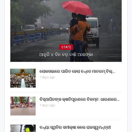
STATE
ଆହୁରି ୪ ଦିନ ବଡ଼ ବର୍ଷା ଆଶଙ୍କା
ଲୋକସଭାରେ ପାରିତ ହେଲା ବନ୍ଦେ ମାତରମ୍‌ ବିଲ୍‌…
7 days ago
ବିସ୍ଥାପିତଙ୍କ କ୍ଷତିପୂରଣରେ ବିଳମ୍ବ: ଧାରଣାରେ…
7 days ago
ବନ୍ୟା ସ୍ଥିତିର ସମୀକ୍ଷା କଲେ ରାଜସ୍ୱମନ୍ତ୍ରୀ