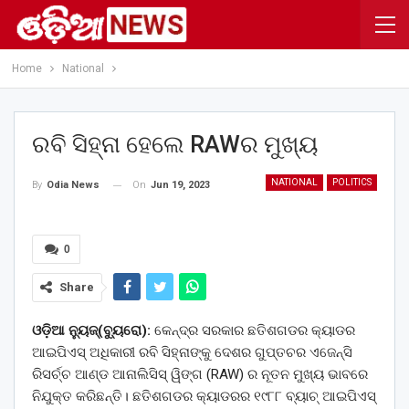
Home
National
ରବି ସିହ୍ନା ହେଲେ RAWର ମୁଖ୍ୟ
NATIONAL
POLITICS
On
Jun 19, 2023
By
Odia News
0
Share
ଓଡ଼ିଆ ନ୍ୟୁଜ୍(ବ୍ୟୁରୋ):
କେନ୍ଦ୍ର ସରକାର ଛତିଶଗଡର କ୍ୟାଡର
ଆଇପିଏସ୍ ଅଧିକାରୀ ରବି ସିହ୍ନାଙ୍କୁ ଦେଶର ଗୁପ୍ତଚର ଏଜେନ୍ସି
ରିସର୍ଚ୍ଚ ଆଣ୍ଡ ଆନାଲିସିସ୍ ୱିଙ୍ଗ (RAW) ର ନୂତନ ମୁଖ୍ୟ ଭାବରେ
ନିଯୁକ୍ତ କରିଛନ୍ତି। ଛତିଶଗଡର କ୍ୟାଡରର ୧୯୮୮ ବ୍ୟାଚ୍ ଆଇପିଏସ୍