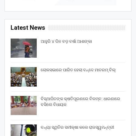
Latest News
ଆହୁରି ୪ ଦିନ ବଡ଼ ବର୍ଷା ଆଶଙ୍କା
ଲୋକସଭାରେ ପାରିତ ହେଲା ବନ୍ଦେ ମାତରମ୍‌ ବିଲ୍‌
ବିସ୍ଥାପିତଙ୍କ କ୍ଷତିପୂରଣରେ ବିଳମ୍ବ: ଧାରଣାରେ
ବସିଲେ ବିଧାୟକ
ବନ୍ୟା ସ୍ଥିତିର ସମୀକ୍ଷା କଲେ ରାଜସ୍ୱମନ୍ତ୍ରୀ