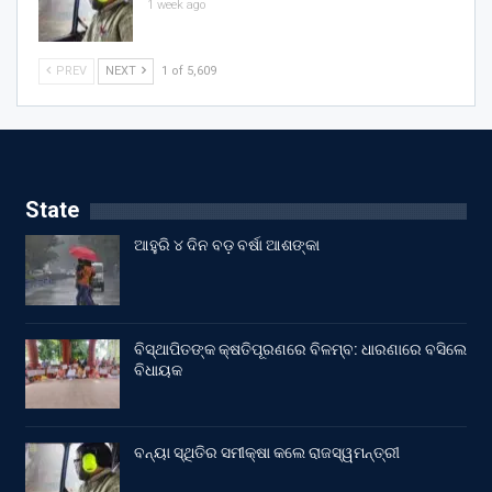
1 week ago
PREV
NEXT
1 of 5,609
State
ଆହୁରି ୪ ଦିନ ବଡ଼ ବର୍ଷା ଆଶଙ୍କା
ବିସ୍ଥାପିତଙ୍କ କ୍ଷତିପୂରଣରେ ବିଳମ୍ବ: ଧାରଣାରେ ବସିଲେ
ବିଧାୟକ
ବନ୍ୟା ସ୍ଥିତିର ସମୀକ୍ଷା କଲେ ରାଜସ୍ୱମନ୍ତ୍ରୀ