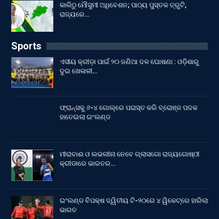
କାଲିଠୁ ମୌସୁମୀ ଅଧିବେଶନ; ପାଠ୍ୟ ପୁସ୍ତକ ତ୍ରୁଟି,
ରାଜ୍ୟରେ…
Sports
ଏସୀୟ କ୍ରୀଡ଼ା ପାଇଁ ୨୦ ଜଣିଆ ଦଳ ଘୋଷଣା : ଓଡ଼ିଶାରୁ
ଦୁଇ ଖେଳାଳୀ…
ଫ୍ରାନ୍ସକୁ ୬-୪ ଗୋଲ୍‌ରେ ପରାସ୍ତ କରି ବ୍ରୋଞ୍ଜ ପଦକ
ହାତେଇଲା ଇଂଲଣ୍ଡ
ମୀରାବାଈ ଓ ଲଭଲୀନା ନେବେ ଗ୍ଲାସଗୋ ରାଜ୍ୟଗୋଷ୍ଠୀ
କ୍ରୀଡାରେ ଭାରତର…
ଇଂଲଣ୍ଡ ବିପକ୍ଷ ଦ୍ୱିତୀୟ ଟି-୨୦ରେ ୪ ୱିକେଟ୍‌ରେ ହାରିଲା
ଭାରତ