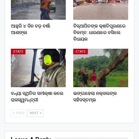
ଆହୁରି ୪ ଦିନ ବଡ଼ ବର୍ଷା
ବିସ୍ଥାପିତଙ୍କ କ୍ଷତିପୂରଣରେ
ଆଶଙ୍କା
ବିଳମ୍ବ: ଧାରଣାରେ ବସିଲେ
ବିଧାୟକ
STATE
STATE
ବନ୍ୟା ସ୍ଥିତିର ସମୀକ୍ଷା କଲେ
ଭଙ୍ଗାହେଲା ନକ୍ସଲଙ୍କ
ରାଜସ୍ୱମନ୍ତ୍ରୀ
ସହିଦସ୍ତମ୍ଭ
PREV
NEXT