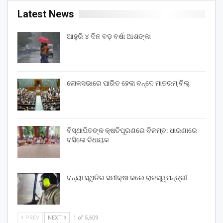
Latest News
ଆହୁରି ୪ ଦିନ ବଡ଼ ବର୍ଷା ଆଶଙ୍କା
ଲୋକସଭାରେ ପାରିତ ହେଲା ବନ୍ଦେ ମାତରମ୍‌ ବିଲ୍‌
ବିସ୍ଥାପିତଙ୍କ କ୍ଷତିପୂରଣରେ ବିଳମ୍ବ: ଧାରଣାରେ
ବସିଲେ ବିଧାୟକ
ବନ୍ୟା ସ୍ଥିତିର ସମୀକ୍ଷା କଲେ ରାଜସ୍ୱମନ୍ତ୍ରୀ
PREV
NEXT
1 of 5,609