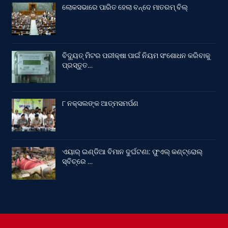
ଲୋକସଭାରେ ପାରିତ ହେଲା ବନ୍ଦେ ମାତରମ୍‌ ବିଲ୍‌
ବିଦ୍ୟୁତ୍ ମିଟର ପରୀକ୍ଷା ପାଇଁ ନିୟମ ସଂଶୋଧନ କରିବାକୁ
ପ୍ରସ୍ତୁତ…
୮ ନକ୍ସଲଙ୍କ ଆତ୍ମସମର୍ପଣ
ଏୟାର୍ ଇଣ୍ଡିଆ ବିମାନ ଦୁର୍ଘଟଣା: ଫୁଏଲ୍‌ କଣ୍ଟ୍ରୋଲ୍‌
ସ୍ବିଚ୍‌ରେ …