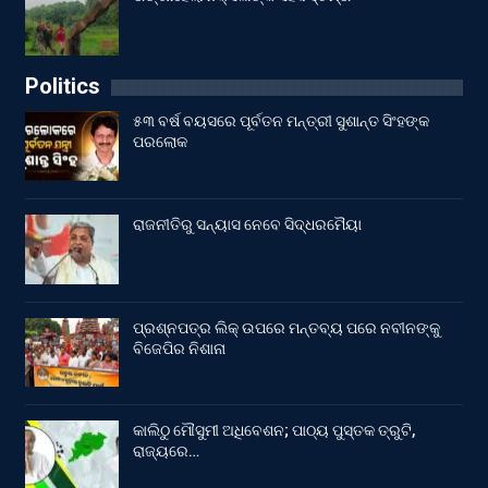
Politics
୫୩ ବର୍ଷ ବୟସରେ ପୂର୍ବତନ ମନ୍ତ୍ରୀ ସୁଶାନ୍ତ ସିଂହଙ୍କ
ପରଲୋକ
ରାଜନୀତିରୁ ସନ୍ୟାସ ନେବେ ସିଦ୍ଧରମୈୟା
ପ୍ରଶ୍ନପତ୍ର ଲିକ୍ ଉପରେ ମନ୍ତବ୍ୟ ପରେ ନବୀନଙ୍କୁ
ବିଜେପିର ନିଶାନା
କାଲିଠୁ ମୌସୁମୀ ଅଧିବେଶନ; ପାଠ୍ୟ ପୁସ୍ତକ ତ୍ରୁଟି,
ରାଜ୍ୟରେ…