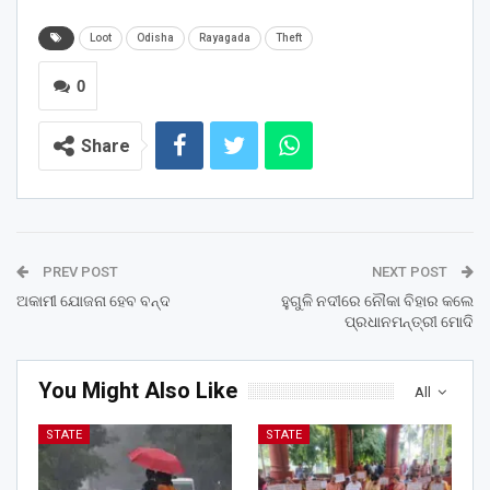
Loot
Odisha
Rayagada
Theft
0
Share
PREV POST
NEXT POST
ଅକାମୀ ଯୋଜନା ହେବ ବନ୍ଦ
ହୁଗୁଳି ନଦୀରେ ନୌକା ବିହାର କଲେ
ପ୍ରଧାନମନ୍ତ୍ରୀ ମୋଦି
You Might Also Like
All
STATE
STATE