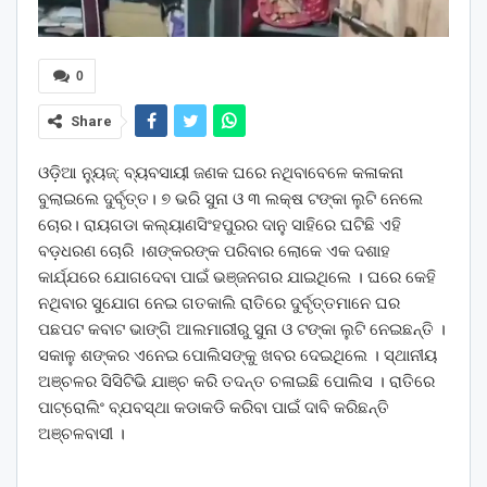
0
Share
ଓଡ଼ିଆ ନ୍ୟୁଜ୍: ବ୍ୟବସାୟୀ ଜଣକ ଘରେ ନଥିବାବେଳେ କଳାକନା
ବୁଲାଇଲେ ଦୁର୍ବୃତ୍ତ। ୭ ଭରି ସୁନା ଓ ୩ ଲକ୍ଷ ଟଙ୍କା ଲୁଟି ନେଲେ
ଚୋର। ରାୟଗଡା କଲ୍ୟାଣସିଂହପୁରର ଦାନୁ ସାହିରେ ଘଟିଛି ଏହି
ବଡ଼ଧରଣ ଚୋରି ।ଶଙ୍କରଙ୍କ ପରିବାର ଲୋକେ ଏକ ଦଶାହ
କାର୍ଯ୍ଯରେ ଯୋଗଦେବା ପାଇଁ ଭଞ୍ଜନଗର ଯାଇଥିଲେ । ଘରେ କେହି
ନଥିବାର ସୁଯୋଗ ନେଇ ଗତକାଲି ରାତିରେ ଦୁର୍ବୃତ୍ତମାନେ ଘର
ପଛପଟ କବାଟ ଭାଙ୍ଗି ଆଲମାରୀରୁ ସୁନା ଓ ଟଙ୍କା ଲୁଟି ନେଇଛନ୍ତି ।
ସକାଳୁ ଶଙ୍କର ଏନେଇ ପୋଲିସଙ୍କୁ ଖବର ଦେଇଥିଲେ । ସ୍ଥାନୀୟ
ଅଞ୍ଚଳର ସିସିଟିଭି ଯାଞ୍ଚ କରି ତଦନ୍ତ ଚଳାଇଛି ପୋଲିସ । ରାତିରେ
ପାଟ୍ରୋଲିଂ ବ୍ଯବସ୍ଥା କଡାକଡି କରିବା ପାଇଁ ଦାବି କରିଛନ୍ତି
ଅଞ୍ଚଳବାସୀ ।