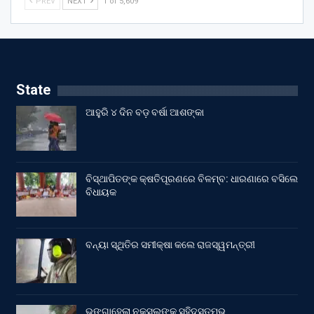
PREV
NEXT
1 of 5,609
State
ଆହୁରି ୪ ଦିନ ବଡ଼ ବର୍ଷା ଆଶଙ୍କା
ବିସ୍ଥାପିତଙ୍କ କ୍ଷତିପୂରଣରେ ବିଳମ୍ବ: ଧାରଣାରେ ବସିଲେ
ବିଧାୟକ
ବନ୍ୟା ସ୍ଥିତିର ସମୀକ୍ଷା କଲେ ରାଜସ୍ୱମନ୍ତ୍ରୀ
ଭଙ୍ଗାହେଲା ନକ୍ସଲଙ୍କ ସହିଦସ୍ତମ୍ଭ