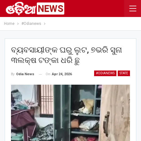
Home
#Odianews
ବ୍ୟବସାୟୀଙ୍କ ଘରୁ ଲୁଟ, ୭ଭରି ସୁନା
୩ଲକ୍ଷ ଟଙ୍କା ଧରି ଛୁ
#ODIANEWS
STATE
On
Apr 24, 2026
By
Odia News