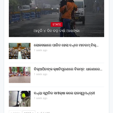
STATE
ଆହୁରି ୪ ଦିନ ବଡ଼ ବର୍ଷା ଆଶଙ୍କା
ଲୋକସଭାରେ ପାରିତ ହେଲା ବନ୍ଦେ ମାତରମ୍‌ ବିଲ୍‌…
1 week ago
ବିସ୍ଥାପିତଙ୍କ କ୍ଷତିପୂରଣରେ ବିଳମ୍ବ: ଧାରଣାରେ…
1 week ago
ବନ୍ୟା ସ୍ଥିତିର ସମୀକ୍ଷା କଲେ ରାଜସ୍ୱମନ୍ତ୍ରୀ
1 week ago