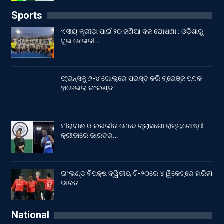
Sports
ଏସୀୟ କ୍ରୀଡ଼ା ପାଇଁ ୨୦ ଜଣିଆ ଦଳ ଘୋଷଣା : ଓଡ଼ିଶାରୁ
ଦୁଇ ଖେଳାଳୀ…
ଫ୍ରାନ୍ସକୁ ୬-୪ ଗୋଲ୍‌ରେ ପରାସ୍ତ କରି ବ୍ରୋଞ୍ଜ ପଦକ
ହାତେଇଲା ଇଂଲଣ୍ଡ
ମୀରାବାଈ ଓ ଲଭଲୀନା ନେବେ ଗ୍ଲାସଗୋ ରାଜ୍ୟଗୋଷ୍ଠୀ
କ୍ରୀଡାରେ ଭାରତର…
ଇଂଲଣ୍ଡ ବିପକ୍ଷ ଦ୍ୱିତୀୟ ଟି-୨୦ରେ ୪ ୱିକେଟ୍‌ରେ ହାରିଲା
ଭାରତ
National