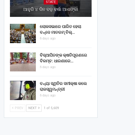
STATE
ଆହୁରି ୪ ଦିନ ବଡ଼ ବର୍ଷା ଆଶଙ୍କା
ଲୋକସଭାରେ ପାରିତ ହେଲା
ବନ୍ଦେ ମାତରମ୍‌ ବିଲ୍‌…
6 days ago
ବିସ୍ଥାପିତଙ୍କ କ୍ଷତିପୂରଣରେ
ବିଳମ୍ବ: ଧାରଣାରେ…
6 days ago
ବନ୍ୟା ସ୍ଥିତିର ସମୀକ୍ଷା କଲେ
ରାଜସ୍ୱମନ୍ତ୍ରୀ
6 days ago
PREV
NEXT
1 of 5,609