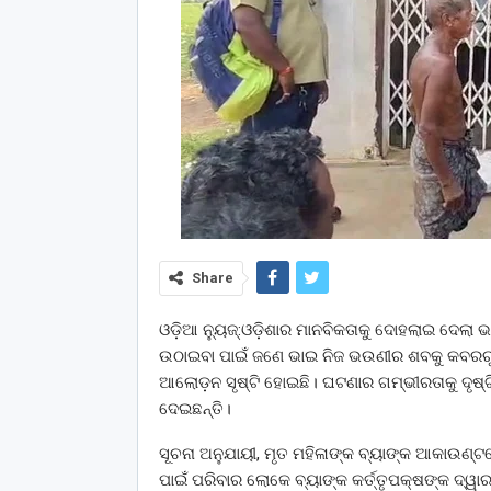
Share
ଓଡ଼ିଆ ନ୍ୟୁଜ୍:ଓଡ଼ିଶାର ମାନବିକତାକୁ ଦୋହଲାଇ ଦେଲା ଭ
ଉଠାଇବା ପାଇଁ ଜଣେ ଭାଇ ନିଜ ଭଉଣୀର ଶବକୁ କବରରୁ 
ଆଲୋଡ଼ନ ସୃଷ୍ଟି ହୋଇଛି। ଘଟଣାର ଗମ୍ଭୀରତାକୁ ଦୃଷ୍ଟି
ଦେଇଛନ୍ତି।
ସୂଚନା ଅନୁଯାୟୀ, ମୃତ ମହିଳାଙ୍କ ବ୍ୟାଙ୍କ ଆକାଉଣ୍ଟର
ପାଇଁ ପରିବାର ଲୋକେ ବ୍ୟାଙ୍କ କର୍ତ୍ତୃପକ୍ଷଙ୍କ ଦ୍ୱ