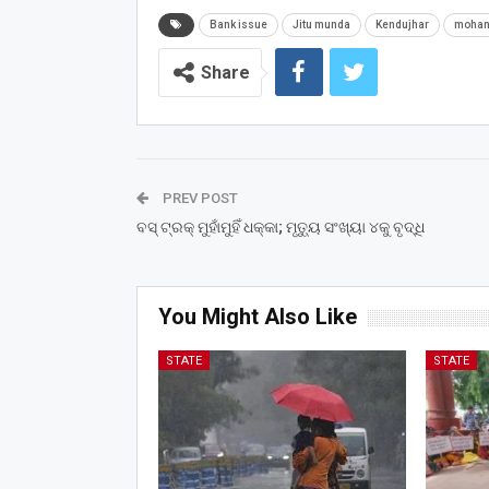
Bank issue
Jitu munda
Kendujhar
mohan
Share
PREV POST
ବସ୍‌ ଟ୍ରକ୍ ମୁହାଁମୁହିଁ ଧକ୍କା; ମୃତ୍ୟୁ ସଂଖ୍ୟା ୪କୁ ବୃଦ୍ଧି
You Might Also Like
STATE
STATE