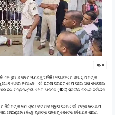
0
ଳି ଏକ ଦୁଃଖଦ ଖବର ସାମ୍ନାକୁ ଆସିଛି। ବ୍ୟାଙ୍କରେ ଜମା ଥିବା ଟଙ୍କା
ଖୋଳି ବାହାର କରିଛନ୍ତି। ଏହି ଘଟଣା ପ୍ରଘଟ ହେବା ପରେ ସାରା ରାଜ୍ୟରେ
ରେ ରଖି ମୁଖ୍ୟମନ୍ତ୍ରୀ ଏହାର ଆରଡିସି (RDC) ସ୍ତରୀୟ ତଦନ୍ତ ନିର୍ଦ୍ଦେଶ
େ କିଛି ଟଙ୍କା ଜମା ଥିଲା। ଭଉଣୀର ମୃତ୍ୟୁ ପରେ ସେହି ଟଙ୍କା ଉଠାଇବା
ାରସ୍ଥ ହୋଇଥିଲେ। କିନ୍ତୁ ବ୍ୟାଙ୍କ ପକ୍ଷରୁ କେତେକ ବୈଷୟିକ କାରଣ