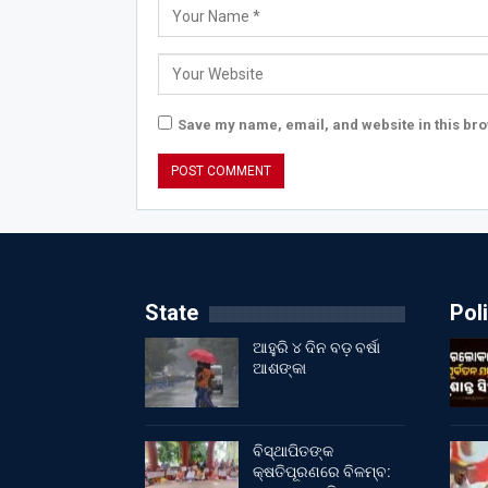
Save my name, email, and website in this bro
State
Poli
ଆହୁରି ୪ ଦିନ ବଡ଼ ବର୍ଷା
ଆଶଙ୍କା
ବିସ୍ଥାପିତଙ୍କ
କ୍ଷତିପୂରଣରେ ବିଳମ୍ବ: