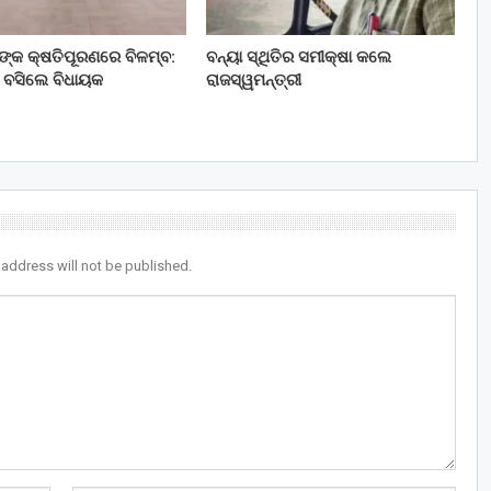
ତଙ୍କ କ୍ଷତିପୂରଣରେ ବିଳମ୍ବ:
ବନ୍ୟା ସ୍ଥିତିର ସମୀକ୍ଷା କଲେ
 ବସିଲେ ବିଧାୟକ
ରାଜସ୍ୱମନ୍ତ୍ରୀ
 address will not be published.