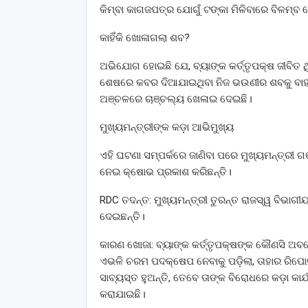
କିମ୍ବା କାଗଜପତ୍ର ଯୋଗୁଁ ଟଙ୍କା ମିଳିବାରେ ବିଳମ୍ବ 
​କାହିଁକି ଖୋଳାଗଲା ଶବ?
ଅଭିଯୋଗ ହୋଇଛି ଯେ, ବ୍ୟାଙ୍କ କର୍ତ୍ତୃପକ୍ଷ ଜୀବିତ ଥ
ଶେଷରେ କବର ଦିଆଯାଇଥିବା ନିଜ ଭଉଣୀର ଶବକୁ ବାହାର
ଅଞ୍ଚଳରେ ଚାଞ୍ଚଲ୍ୟ ଖେଳାଇ ଦେଇଛି।
ମୁଖ୍ୟମନ୍ତ୍ରୀଙ୍କ କଡ଼ା ଆଭିମୁଖ୍ୟ
​ଏହି ଘଟଣା ସମ୍ପର୍କରେ ଜାଣିବା ପରେ ମୁଖ୍ୟମନ୍ତ୍ରୀ 
ନେଇ କ୍ଷୋଭ ପ୍ରକାଶ କରିଛନ୍ତି।
​RDC ତଦନ୍ତ: ମୁଖ୍ୟମନ୍ତ୍ରୀ ତୁରନ୍ତ ରାଜସ୍ୱ ବିଭାଗୀ
ଦେଇଛନ୍ତି।
​କାରଣ ଖୋଜା: ବ୍ୟାଙ୍କ କର୍ତ୍ତୃପକ୍ଷଙ୍କ କୌଣସି ଅବହେ
ଏଭଳି ଚରମ ପଦକ୍ଷେପ ନେବାକୁ ପଡ଼ିଲା, ତାହାର ରିପୋର
ସାବ୍ୟସ୍ତ ହୁଅନ୍ତି, ତେବେ ତାଙ୍କ ବିରୋଧରେ କଡ଼ା କା
କରାଯାଇଛି।