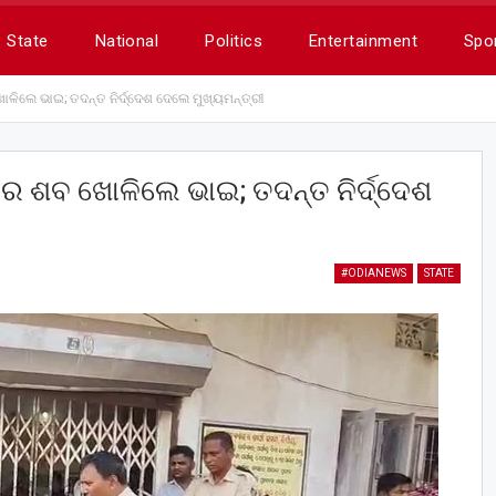
State
National
Politics
Entertainment
Spo
ଳିଲେ ଭାଇ; ତଦନ୍ତ ନିର୍ଦ୍ଦେଶ ଦେଲେ ମୁଖ୍ୟମନ୍ତ୍ରୀ
ୀର ଶବ ଖୋଳିଲେ ଭାଇ; ତଦନ୍ତ ନିର୍ଦ୍ଦେଶ
#ODIANEWS
STATE