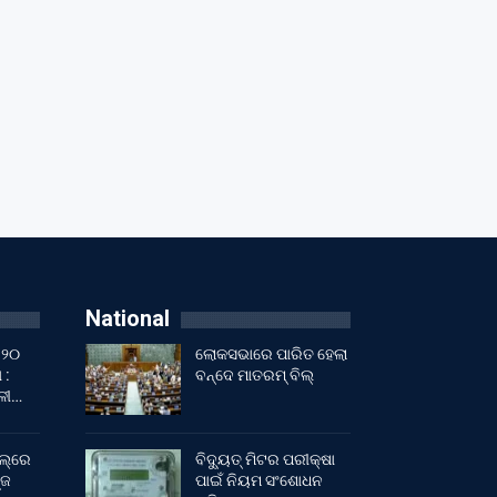
National
 ୨୦
ଲୋକସଭାରେ ପାରିତ ହେଲା
 :
ବନ୍ଦେ ମାତରମ୍‌ ବିଲ୍‌
ାଳୀ…
ଲ୍‌ରେ
ବିଦ୍ୟୁତ୍ ମିଟର ପରୀକ୍ଷା
୍ଜ
ପାଇଁ ନିୟମ ସଂଶୋଧନ