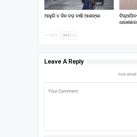
ଆହୁରି ୪ ଦିନ ବଡ଼ ବର୍ଷା ଆଶଙ୍କା
ବିସ୍ଥାପି
ଧାରଣାରେ
PREV
NEXT
Leave A Reply
Your email