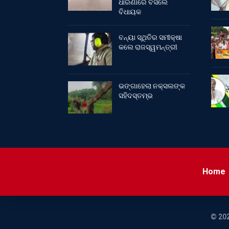
ଧାରଣାରେ ବସିଲେ
ବିଧାୟକ
ବନ୍ୟା ସ୍ଥିତିର ସମୀକ୍ଷା
କଲେ ରାଜସ୍ୱମନ୍ତ୍ରୀ
ଭଙ୍ଗାହେଲା ନକ୍ସଲଙ୍କ
ସହିଦସ୍ତମ୍ଭ
Home
© 202