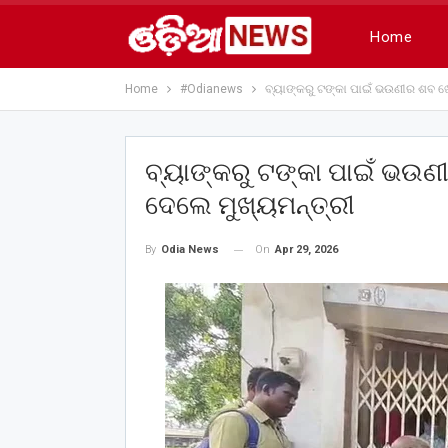
Home
Home
#Odianews
ବ୍ୟାଙ୍କରୁ ଟଙ୍କା ପାଇଁ ଭଉଣୀର ଶବ ଖୋ
ବ୍ୟାଙ୍କରୁ ଟଙ୍କା ପାଇଁ ଭଉଣ
ଦେଲେ ମୁଖ୍ୟମନ୍ତ୍ରୀ
On
Apr 29, 2026
By
Odia News