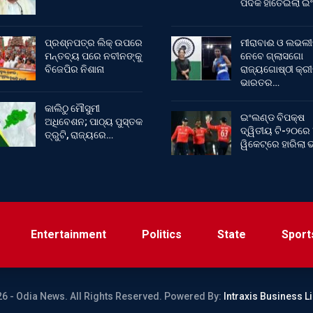
ପଦକ ହାତେଇଲା ଇ
ପ୍ରଶ୍ନପତ୍ର ଲିକ୍ ଉପରେ
ମୀରାବାଈ ଓ ଲଭଲୀ
ମନ୍ତବ୍ୟ ପରେ ନବୀନଙ୍କୁ
ନେବେ ଗ୍ଲାସଗୋ
ବିଜେପିର ନିଶାନା
ରାଜ୍ୟଗୋଷ୍ଠୀ କ୍ର
ଭାରତର…
କାଲିଠୁ ମୌସୁମୀ
ଇଂଲଣ୍ଡ ବିପକ୍ଷ
ଅଧିବେଶନ; ପାଠ୍ୟ ପୁସ୍ତକ
ଦ୍ୱିତୀୟ ଟି-୨୦ରେ
ତ୍ରୁଟି, ରାଜ୍ୟରେ…
ୱିକେଟ୍‌ରେ ହାରିଲା
Entertainment
Politics
State
Sport
6 - Odia News. All Rights Reserved.
Powered By:
Intraxis Business L