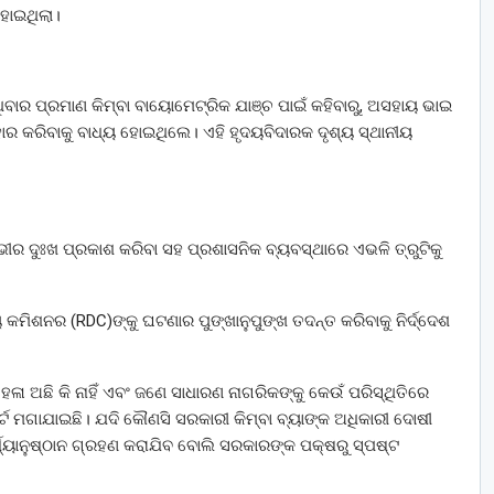
ହୋଇଥିଲା।
ିବାର ପ୍ରମାଣ କିମ୍ବା ବାୟୋମେଟ୍ରିକ ଯାଞ୍ଚ ପାଇଁ କହିବାରୁ, ଅସହାୟ ଭାଇ
 କରିବାକୁ ବାଧ୍ୟ ହୋଇଥିଲେ। ଏହି ହୃଦୟବିଦାରକ ଦୃଶ୍ୟ ସ୍ଥାନୀୟ
ଗଭୀର ଦୁଃଖ ପ୍ରକାଶ କରିବା ସହ ପ୍ରଶାସନିକ ବ୍ୟବସ୍ଥାରେ ଏଭଳି ତ୍ରୁଟିକୁ
ୟ କମିଶନର (RDC)ଙ୍କୁ ଘଟଣାର ପୁଙ୍ଖାନୁପୁଙ୍ଖ ତଦନ୍ତ କରିବାକୁ ନିର୍ଦ୍ଦେଶ
ଳା ଅଛି କି ନାହିଁ ଏବଂ ଜଣେ ସାଧାରଣ ନାଗରିକଙ୍କୁ କେଉଁ ପରିସ୍ଥିତିରେ
୍ଟ ମଗାଯାଇଛି। ଯଦି କୌଣସି ସରକାରୀ କିମ୍ବା ବ୍ୟାଙ୍କ ଅଧିକାରୀ ଦୋଷୀ
ର୍ଯ୍ୟାନୁଷ୍ଠାନ ଗ୍ରହଣ କରାଯିବ ବୋଲି ସରକାରଙ୍କ ପକ୍ଷରୁ ସ୍ପଷ୍ଟ