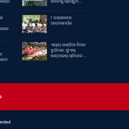
ଂଲଣ୍ଡ
କରିବାକୁ ପ୍ରସ୍ତୁତ…
ନା
୮ ନକ୍ସଲଙ୍କ
ଆତ୍ମସମର୍ପଣ
ୀଡାରେ
ଏୟାର୍ ଇଣ୍ଡିଆ ବିମାନ
ଦୁର୍ଘଟଣା: ଫୁଏଲ୍‌
 ୪
କଣ୍ଟ୍ରୋଲ୍‌ ସ୍ବିଚ୍‌ରେ …
 ଭାରତ
s
imited