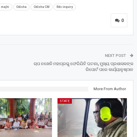
 majhi
Odisha
Odisha CM
Rdc inquiry
0
NEXT POST
ଚାପ ନଖେଳି ମହାପ୍ରଭୁ ଫେରିଯିବି ଘଟଣା, ମୁଖ୍ୟ ପ୍ରଶାସକଙ୍କ
ରିପୋର୍ଟ ପରେ କାର୍ଯ୍ୟାନୁଷ୍ଠାନ
More From Author
STATE