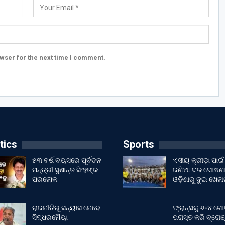
wser for the next time I comment.
tics
Sports
୫୩ ବର୍ଷ ବୟସରେ ପୂର୍ବତନ
ଏସୀୟ କ୍ରୀଡ଼ା ପାଇଁ
ମନ୍ତ୍ରୀ ସୁଶାନ୍ତ ସିଂହଙ୍କ
ଜଣିଆ ଦଳ ଘୋଷଣା
ପରଲୋକ
ଓଡ଼ିଶାରୁ ଦୁଇ ଖେଳ
ରାଜନୀତିରୁ ସନ୍ୟାସ ନେବେ
ଫ୍ରାନ୍ସକୁ ୬-୪ ଗୋ
ସିଦ୍ଧରମୈୟା
ପରାସ୍ତ କରି ବ୍ରୋଞ