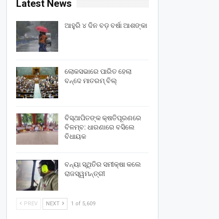
Latest News
ଆହୁରି ୪ ଦିନ ବଡ଼ ବର୍ଷା ଆଶଙ୍କା
ଲୋକସଭାରେ ପାରିତ ହେଲା
ବନ୍ଦେ ମାତରମ୍‌ ବିଲ୍‌
ବିସ୍ଥାପିତଙ୍କ କ୍ଷତିପୂରଣରେ
ବିଳମ୍ବ: ଧାରଣାରେ ବସିଲେ
ବିଧାୟକ
ବନ୍ୟା ସ୍ଥିତିର ସମୀକ୍ଷା କଲେ
ରାଜସ୍ୱମନ୍ତ୍ରୀ
PREV
NEXT
1 of 5,609