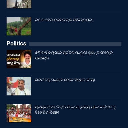
ଭଙ୍ଗାହେଲା ନକ୍ସଲଙ୍କ ସହିଦସ୍ତମ୍ଭ
Politics
୫୩ ବର୍ଷ ବୟସରେ ପୂର୍ବତନ ମନ୍ତ୍ରୀ ସୁଶାନ୍ତ ସିଂହଙ୍କ
ପରଲୋକ
ରାଜନୀତିରୁ ସନ୍ୟାସ ନେବେ ସିଦ୍ଧରମୈୟା
ପ୍ରଶ୍ନପତ୍ର ଲିକ୍ ଉପରେ ମନ୍ତବ୍ୟ ପରେ ନବୀନଙ୍କୁ
ବିଜେପିର ନିଶାନା