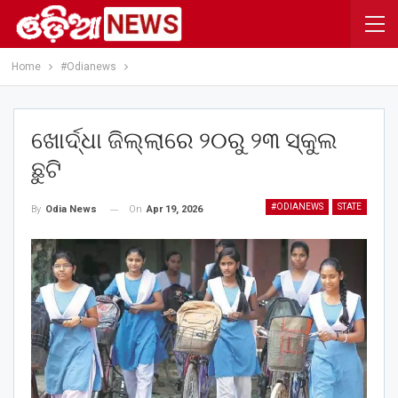
Home
#Odianews
ଖୋର୍ଦ୍ଧା ଜିଲ୍ଲାରେ ୨୦ରୁ ୨୩ ସ୍କୁଲ
ଛୁଟି
#ODIANEWS
STATE
On
Apr 19, 2026
By
Odia News