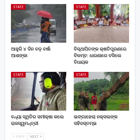
STATE
STATE
ଆହୁରି ୪ ଦିନ ବଡ଼ ବର୍ଷା
ବିସ୍ଥାପିତଙ୍କ କ୍ଷତିପୂରଣରେ
ଆଶଙ୍କା
ବିଳମ୍ବ: ଧାରଣାରେ ବସିଲେ
ବିଧାୟକ
STATE
STATE
ବନ୍ୟା ସ୍ଥିତିର ସମୀକ୍ଷା କଲେ
ଭଙ୍ଗାହେଲା ନକ୍ସଲଙ୍କ
ରାଜସ୍ୱମନ୍ତ୍ରୀ
ସହିଦସ୍ତମ୍ଭ
PREV
NEXT