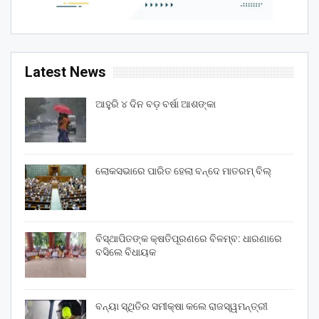
Latest News
ଆହୁରି ୪ ଦିନ ବଡ଼ ବର୍ଷା ଆଶଙ୍କା
ଲୋକସଭାରେ ପାରିତ ହେଲା ବନ୍ଦେ ମାତରମ୍‌ ବିଲ୍‌
ବିସ୍ଥାପିତଙ୍କ କ୍ଷତିପୂରଣରେ ବିଳମ୍ବ: ଧାରଣାରେ
ବସିଲେ ବିଧାୟକ
ବନ୍ୟା ସ୍ଥିତିର ସମୀକ୍ଷା କଲେ ରାଜସ୍ୱମନ୍ତ୍ରୀ