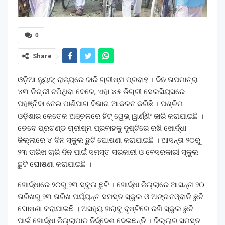
0
Share
ଓଡ଼ିଆ ନ୍ୟୁଜ୍: ରାଜ୍ୟରେ ଜାରି ଗ୍ରୀଷ୍ମ ପ୍ରବାହ । ଦିନ ତାପମାତ୍ରା
୪୩ ଡିଗ୍ରୀ ଟପିଥିବା ବେଳେ, ଏହା ୪୫ ଡିଗ୍ରୀ ସେଲସିୟସରେ
ପହଞ୍ଚିବା ନେଇ ପାଣିପାଗ ବିଭାଗ ଆକଳନ କରିଛି । ପଶ୍ଚିମ
ଓଡ଼ିଶାର କେତେକ ଅଞ୍ଚଳରେ ହିଟ୍ ୱେଭ୍ ୱାର୍ଣ୍ଣିଂ ଜାରି କରାଯାଇଛି ।
ତେବେ ପ୍ରଚଣ୍ଡ ଗ୍ରୀଷ୍ମ ପ୍ରବାହକୁ ଦୃଷ୍ଟିରେ ରଖି ଖୋର୍ଦ୍ଧା
ଜିଲ୍ଲାରେ ୪ ଦିନ ସ୍କୁଲ ଛୁଟି ଘୋଷଣା କରାଯାଇଛି । ଆସନ୍ତା ୨୦ରୁ
୨୩ ତାରିଖ ଚାରି ଦିନ ପାଇଁ ସମସ୍ତ ସରକାରୀ ଓ ବେସରକାରୀ ସ୍କୁଲ
ଛୁଟି ଘୋଷଣା କରାଯାଇଛି ।​​​​​​​
ଖୋର୍ଦ୍ଧାରେ ୨୦ରୁ ୨୩ ସ୍କୁଲ ଛୁଟି । ଖୋର୍ଦ୍ଧା ଜିଲ୍ଲାରେ ଆସନ୍ତା ୨୦
ତାରିଖରୁ ୨୩ ତାରିଖ ପର୍ଯ୍ୟନ୍ତ ସମସ୍ତ ସ୍କୁଲ ଓ ଅଙ୍ଗନଓ୍ବାଡି ଛୁଟି
ଘୋଷଣା କରାଯାଇଛି । ଅସହ୍ୟ ଖରାକୁ ଦୃଷ୍ଟିରେ ରଖି ସ୍କୁଲ ଛୁଟି
ପାଇଁ ଖୋର୍ଦ୍ଧା ଜିଲ୍ଲାପାଳ ନିର୍ଦ୍ଦେଶ ଦେଇଛନ୍ତି । ଜିଲ୍ଲାର ସମସ୍ତ