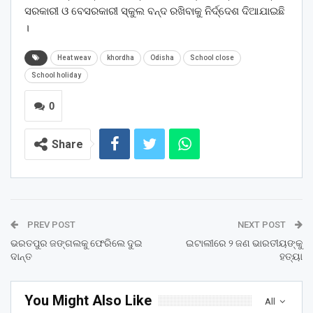
ସରକାରୀ ଓ ବେସରକାରୀ ସ୍କୁଲ ବନ୍ଦ ରଖିବାକୁ ନିର୍ଦ୍ଦେଶ ଦିଆଯାଇଛି
।
Heat weav
khordha
Odisha
School close
School holiday
0
Share
PREV POST
NEXT POST
ଭରତପୁର ଜଙ୍ଗଲକୁ ଫେରିଲେ ଦୁଇ
ଇଟାଲୀରେ ୨ ଜଣ ଭାରତୀୟଙ୍କୁ
ଦାନ୍ତ
ହତ୍ୟା
You Might Also Like
All