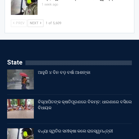
1 week ago
PREV
NEXT
1 of 5,609
State
ଆହୁରି ୪ ଦିନ ବଡ଼ ବର୍ଷା ଆଶଙ୍କା
ବିସ୍ଥାପିତଙ୍କ କ୍ଷତିପୂରଣରେ ବିଳମ୍ବ: ଧାରଣାରେ ବସିଲେ
ବିଧାୟକ
ବନ୍ୟା ସ୍ଥିତିର ସମୀକ୍ଷା କଲେ ରାଜସ୍ୱମନ୍ତ୍ରୀ