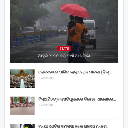
STATE
ଆହୁରି ୪ ଦିନ ବଡ଼ ବର୍ଷା ଆଶଙ୍କା
ଲୋକସଭାରେ ପାରିତ ହେଲା ବନ୍ଦେ ମାତରମ୍‌ ବିଲ୍‌…
1 week ago
ବିସ୍ଥାପିତଙ୍କ କ୍ଷତିପୂରଣରେ ବିଳମ୍ବ: ଧାରଣାରେ…
1 week ago
ବନ୍ୟା ସ୍ଥିତିର ସମୀକ୍ଷା କଲେ ରାଜସ୍ୱମନ୍ତ୍ରୀ