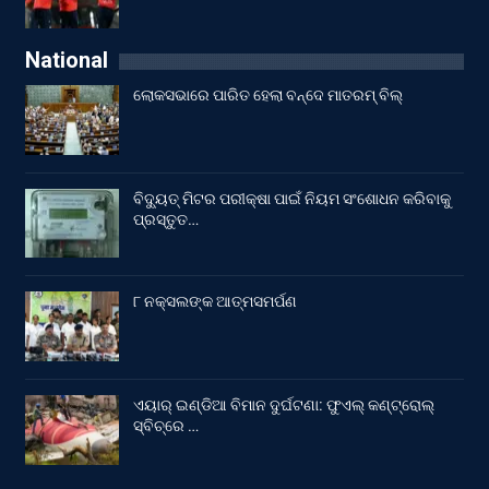
National
ଲୋକସଭାରେ ପାରିତ ହେଲା ବନ୍ଦେ ମାତରମ୍‌ ବିଲ୍‌
ବିଦ୍ୟୁତ୍ ମିଟର ପରୀକ୍ଷା ପାଇଁ ନିୟମ ସଂଶୋଧନ କରିବାକୁ
ପ୍ରସ୍ତୁତ…
୮ ନକ୍ସଲଙ୍କ ଆତ୍ମସମର୍ପଣ
ଏୟାର୍ ଇଣ୍ଡିଆ ବିମାନ ଦୁର୍ଘଟଣା: ଫୁଏଲ୍‌ କଣ୍ଟ୍ରୋଲ୍‌
ସ୍ବିଚ୍‌ରେ …