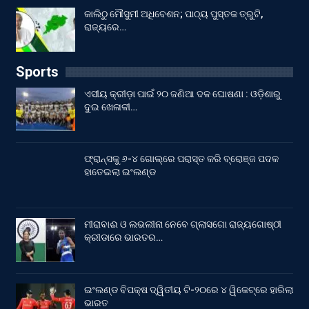
କାଲିଠୁ ମୌସୁମୀ ଅଧିବେଶନ; ପାଠ୍ୟ ପୁସ୍ତକ ତ୍ରୁଟି,
ରାଜ୍ୟରେ…
Sports
ଏସୀୟ କ୍ରୀଡ଼ା ପାଇଁ ୨୦ ଜଣିଆ ଦଳ ଘୋଷଣା : ଓଡ଼ିଶାରୁ
ଦୁଇ ଖେଳାଳୀ…
ଫ୍ରାନ୍ସକୁ ୬-୪ ଗୋଲ୍‌ରେ ପରାସ୍ତ କରି ବ୍ରୋଞ୍ଜ ପଦକ
ହାତେଇଲା ଇଂଲଣ୍ଡ
ମୀରାବାଈ ଓ ଲଭଲୀନା ନେବେ ଗ୍ଲାସଗୋ ରାଜ୍ୟଗୋଷ୍ଠୀ
କ୍ରୀଡାରେ ଭାରତର…
ଇଂଲଣ୍ଡ ବିପକ୍ଷ ଦ୍ୱିତୀୟ ଟି-୨୦ରେ ୪ ୱିକେଟ୍‌ରେ ହାରିଲା
ଭାରତ