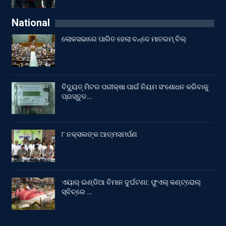
National
ଲୋକସଭାରେ ପାରିତ ହେଲା ବନ୍ଦେ ମାତରମ୍‌ ବିଲ୍‌
ବିଦ୍ୟୁତ୍ ମିଟର ପରୀକ୍ଷା ପାଇଁ ନିୟମ ସଂଶୋଧନ କରିବାକୁ
ପ୍ରସ୍ତୁତ…
୮ ନକ୍ସଲଙ୍କ ଆତ୍ମସମର୍ପଣ
ଏୟାର୍ ଇଣ୍ଡିଆ ବିମାନ ଦୁର୍ଘଟଣା: ଫୁଏଲ୍‌ କଣ୍ଟ୍ରୋଲ୍‌
ସ୍ବିଚ୍‌ରେ …