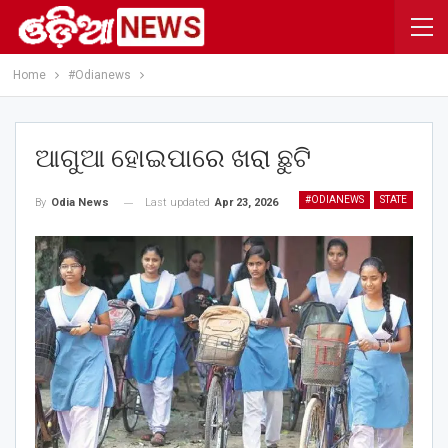
Home
#Odianews
ଆଗୁଆ ହୋଇପାରେ ଖରା ଛୁଟି
#ODIANEWS
STATE
Last updated
Apr 23, 2026
By
Odia News