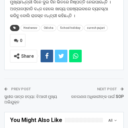
ମୁଖ୍ୟମନ୍ତ୍ରୀ ଦିନେ ଦୁଇ ଦିନ ଭିତରେ ନିଷ୍ପତ୍ତି ନେଇପାରନ୍ତି ।
ଅଙ୍ଗନଓ୍ବାଡି ବନ୍ଦ ହେଲେ ଖାଦ୍ୟ ପହଞ୍ଚାଇବାରେ ବ୍ୟବସ୍ଥା
କରିବୁ ବୋଲି ରାଜସ୍ବ ମନ୍ତ୍ରୀ କହିଛନ୍ତି ।
Heat weav
Odisha
School holiday
suresh pujari
0
Share
PREV POST
NEXT POST
ସୁଧୀର ପାତ୍ର ହତ୍ୟା: ଝିଆରୀ ମୁଖ୍ୟ
ଜନଗଣନା ଅଧିକାରୀଙ୍କ ପାଇଁ SOP
ଅଭିଯୁକ୍ତ
You Might Also Like
All