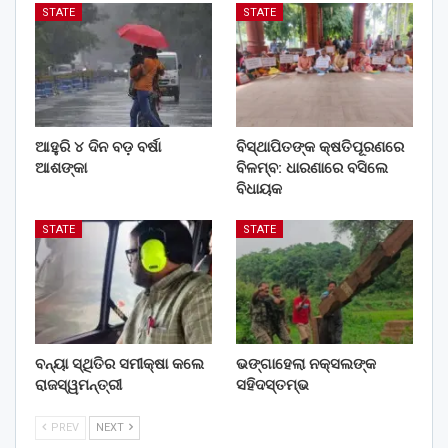
STATE
STATE
ଆହୁରି ୪ ଦିନ ବଡ଼ ବର୍ଷା
ବିସ୍ଥାପିତଙ୍କ କ୍ଷତିପୂରଣରେ
ଆଶଙ୍କା
ବିଳମ୍ବ: ଧାରଣାରେ ବସିଲେ
ବିଧାୟକ
STATE
STATE
ବନ୍ୟା ସ୍ଥିତିର ସମୀକ୍ଷା କଲେ
ଭଙ୍ଗାହେଲା ନକ୍ସଲଙ୍କ
ରାଜସ୍ୱମନ୍ତ୍ରୀ
ସହିଦସ୍ତମ୍ଭ
PREV
NEXT