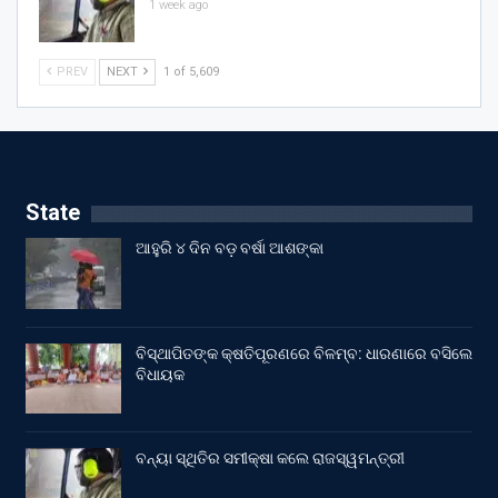
1 week ago
PREV
NEXT
1 of 5,609
State
ଆହୁରି ୪ ଦିନ ବଡ଼ ବର୍ଷା ଆଶଙ୍କା
ବିସ୍ଥାପିତଙ୍କ କ୍ଷତିପୂରଣରେ ବିଳମ୍ବ: ଧାରଣାରେ ବସିଲେ
ବିଧାୟକ
ବନ୍ୟା ସ୍ଥିତିର ସମୀକ୍ଷା କଲେ ରାଜସ୍ୱମନ୍ତ୍ରୀ