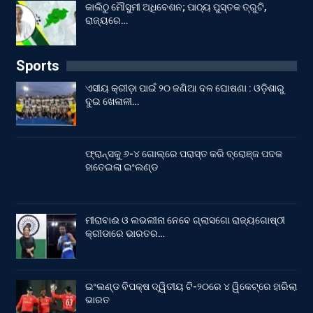
କାଲିଠୁ ମୌସୁମୀ ଅଧିବେଶନ; ପାଠ୍ୟ ପୁସ୍ତକ ତ୍ରୁଟି,
ରାଜ୍ୟରେ…
Sports
ଏସୀୟ କ୍ରୀଡ଼ା ପାଇଁ ୨୦ ଜଣିଆ ଦଳ ଘୋଷଣା : ଓଡ଼ିଶାରୁ
ଦୁଇ ଖେଳାଳୀ…
ଫ୍ରାନ୍ସକୁ ୬-୪ ଗୋଲ୍‌ରେ ପରାସ୍ତ କରି ବ୍ରୋଞ୍ଜ ପଦକ
ହାତେଇଲା ଇଂଲଣ୍ଡ
ମୀରାବାଈ ଓ ଲଭଲୀନା ନେବେ ଗ୍ଲାସଗୋ ରାଜ୍ୟଗୋଷ୍ଠୀ
କ୍ରୀଡାରେ ଭାରତର…
ଇଂଲଣ୍ଡ ବିପକ୍ଷ ଦ୍ୱିତୀୟ ଟି-୨୦ରେ ୪ ୱିକେଟ୍‌ରେ ହାରିଲା
ଭାରତ