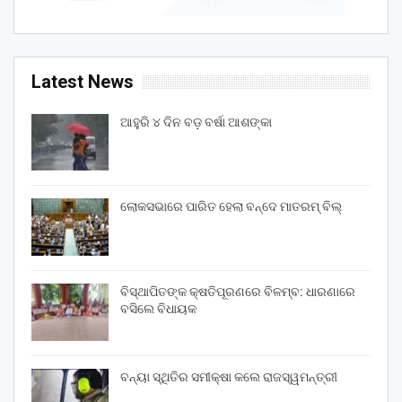
Latest News
ଆହୁରି ୪ ଦିନ ବଡ଼ ବର୍ଷା ଆଶଙ୍କା
ଲୋକସଭାରେ ପାରିତ ହେଲା ବନ୍ଦେ ମାତରମ୍‌ ବିଲ୍‌
ବିସ୍ଥାପିତଙ୍କ କ୍ଷତିପୂରଣରେ ବିଳମ୍ବ: ଧାରଣାରେ
ବସିଲେ ବିଧାୟକ
ବନ୍ୟା ସ୍ଥିତିର ସମୀକ୍ଷା କଲେ ରାଜସ୍ୱମନ୍ତ୍ରୀ