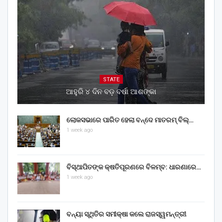
STATE
ଆହୁରି ୪ ଦିନ ବଡ଼ ବର୍ଷା ଆଶଙ୍କା
ଲୋକସଭାରେ ପାରିତ ହେଲା ବନ୍ଦେ ମାତରମ୍‌ ବିଲ୍‌…
1 week ago
ବିସ୍ଥାପିତଙ୍କ କ୍ଷତିପୂରଣରେ ବିଳମ୍ବ: ଧାରଣାରେ…
1 week ago
ବନ୍ୟା ସ୍ଥିତିର ସମୀକ୍ଷା କଲେ ରାଜସ୍ୱମନ୍ତ୍ରୀ