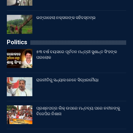
ଭଙ୍ଗାହେଲା ନକ୍ସଲଙ୍କ ସହିଦସ୍ତମ୍ଭ
Politics
୫୩ ବର୍ଷ ବୟସରେ ପୂର୍ବତନ ମନ୍ତ୍ରୀ ସୁଶାନ୍ତ ସିଂହଙ୍କ
ପରଲୋକ
ରାଜନୀତିରୁ ସନ୍ୟାସ ନେବେ ସିଦ୍ଧରମୈୟା
ପ୍ରଶ୍ନପତ୍ର ଲିକ୍ ଉପରେ ମନ୍ତବ୍ୟ ପରେ ନବୀନଙ୍କୁ
ବିଜେପିର ନିଶାନା