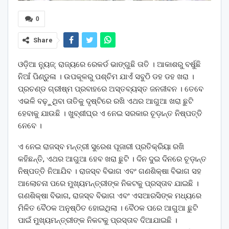
0
Share
ଓଡ଼ିଆ ନ୍ୟୁଜ୍: ରାଜ୍ୟରେ ରେକର୍ଡ ଭାଙ୍ଗୁଛି ତାତି । ଆକାଶରୁ ବର୍ଷୁଛି
ନିଆଁ ପିଣ୍ଡୁଳା । ଉପକୂଳରୁ ପଶ୍ଚିମ ଯାଏଁ ସବୁଠି ଡହ ଡହ ଖରା ।
ପ୍ରଚଣ୍ଡ ଗ୍ରୀଷ୍ମ ପ୍ରବାହରେ ଅସ୍ତବ୍ୟସ୍ତ ଜନଜୀବନ । ତେବେ
ଏଭଳି ବଢ଼ୁଥିବା ତାତିକୁ ଦୃଷ୍ଟିରେ ରଖି ଏଥର ଆଗୁଆ ଖରା ଛୁଟି
ହେବାକୁ ଯାଉଛି । ଖୁବ୍‌ଶୀଘ୍ର ଏ ନେଇ ସରକାର ଚୂଡ଼ାନ୍ତ ନିଷ୍ପତ୍ତି
ନେବେ ।
ଏ ନେଇ ରାଜସ୍ବ ମନ୍ତ୍ରୀ ସୁରେଶ ପୂଜାରୀ ପ୍ରତିକ୍ରିୟା ରଖି
କହିଛନ୍ତି, ଏଥର ଆଗୁଆ ହେବ ଖରା ଛୁଟି । ଦିନ ଦୁଇ ଦିନରେ ଚୂଡ଼ାନ୍ତ
ନିଷ୍ପତ୍ତି ନିଆଯିବ । ରାଜସ୍ବ ବିଭାଗ ଏବଂ ଗଣଶିକ୍ଷା ବିଭାଗ ସହ
ଆଲୋଚନା ପରେ ମୁଖ୍ୟମନ୍ତ୍ରୀଙ୍କ ନିକଟକୁ ପ୍ରସ୍ତାବ ଯାଇଛି ।
ଗଣଶିକ୍ଷା ବିଭାଗ, ରାଜସ୍ବ ବିଭାଗ ଏବଂ ଏସଆରସିଙ୍କ ମଧ୍ୟରେ
ମିଳିତ ବୈଠକ ଅନୁଷ୍ଠିତ ହୋଇଥିଲା । ବୈଠକ ପରେ ଆଗୁଆ ଛୁଟି
ପାଇଁ ମୁଖ୍ୟମନ୍ତ୍ରୀଙ୍କ ନିକଟକୁ ପ୍ରସ୍ତାବ ଦିଆଯାଇଛି ।