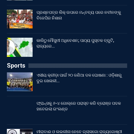
ପ୍ରଶ୍ନପତ୍ର ଲିକ୍ ଉପରେ ମନ୍ତବ୍ୟ ପରେ ନବୀନଙ୍କୁ
ବିଜେପିର ନିଶାନା
କାଲିଠୁ ମୌସୁମୀ ଅଧିବେଶନ; ପାଠ୍ୟ ପୁସ୍ତକ ତ୍ରୁଟି,
ରାଜ୍ୟରେ…
Sports
ଏସୀୟ କ୍ରୀଡ଼ା ପାଇଁ ୨୦ ଜଣିଆ ଦଳ ଘୋଷଣା : ଓଡ଼ିଶାରୁ
ଦୁଇ ଖେଳାଳୀ…
ଫ୍ରାନ୍ସକୁ ୬-୪ ଗୋଲ୍‌ରେ ପରାସ୍ତ କରି ବ୍ରୋଞ୍ଜ ପଦକ
ହାତେଇଲା ଇଂଲଣ୍ଡ
ମୀରାବାଈ ଓ ଲଭଲୀନା ନେବେ ଗ୍ଲାସଗୋ ରାଜ୍ୟଗୋଷ୍ଠୀ