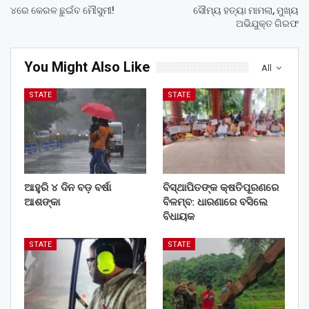
୪ରେ କେରଳ ଛୁଇଁବ ମୌସୁମୀ!
ସୌମ୍ୟ ହତ୍ୟା ମାମଲା, ମୁଖ୍ୟ
ଅଭିଯୁକ୍ତ ଗିରଫ
You Might Also Like
All
STATE
STATE
ଆହୁରି ୪ ଦିନ ବଡ଼ ବର୍ଷା
ବିସ୍ଥାପିତଙ୍କ କ୍ଷତିପୂରଣରେ
ଆଶଙ୍କା
ବିଳମ୍ବ: ଧାରଣାରେ ବସିଲେ
ବିଧାୟକ
STATE
STATE