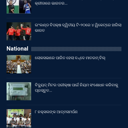
କ୍ରୀଡାରେ ଭାରତର…
ଇଂଲଣ୍ଡ ବିପକ୍ଷ ଦ୍ୱିତୀୟ ଟି-୨୦ରେ ୪ ୱିକେଟ୍‌ରେ ହାରିଲା
ଭାରତ
National
ଲୋକସଭାରେ ପାରିତ ହେଲା ବନ୍ଦେ ମାତରମ୍‌ ବିଲ୍‌
ବିଦ୍ୟୁତ୍ ମିଟର ପରୀକ୍ଷା ପାଇଁ ନିୟମ ସଂଶୋଧନ କରିବାକୁ
ପ୍ରସ୍ତୁତ…
୮ ନକ୍ସଲଙ୍କ ଆତ୍ମସମର୍ପଣ