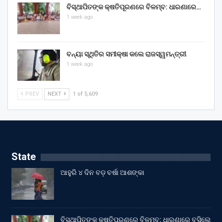
ବିସ୍ଥାପିତଙ୍କ କ୍ଷତିପୂରଣରେ ବିଳମ୍ବ: ଧାରଣାରେ…
1 week ago
ବନ୍ୟା ସ୍ଥିତିର ସମୀକ୍ଷା କଲେ ରାଜସ୍ୱମନ୍ତ୍ରୀ
1 week ago
PREV
NEXT
1 of 5,609
State
ଆହୁରି ୪ ଦିନ ବଡ଼ ବର୍ଷା ଆଶଙ୍କା
ବିସ୍ଥାପିତଙ୍କ କ୍ଷତିପୂରଣରେ ବିଳମ୍ବ: ଧାରଣାରେ ବସିଲେ