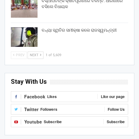
ବିସ୍ଥାପିତଙ୍କ କ୍ଷତିପୂରଣରେ ବିଳମ୍ବ: ଧାରଣାରେ
ବସିଲେ ବିଧାୟକ
ବନ୍ୟା ସ୍ଥିତିର ସମୀକ୍ଷା କଲେ ରାଜସ୍ୱମନ୍ତ୍ରୀ
PREV
NEXT
1 of 5,609
Stay With Us
Facebook
Likes
Like our page
Twitter
Followers
Follow Us
Youtube
Subscribe
Subscribe