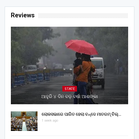
Reviews
STATE
ଆହୁରି ୪ ଦିନ ବଡ଼ ବର୍ଷା ଆଶଙ୍କା
ଲୋକସଭାରେ ପାରିତ ହେଲା ବନ୍ଦେ ମାତରମ୍‌ ବିଲ୍‌…
1 week ago