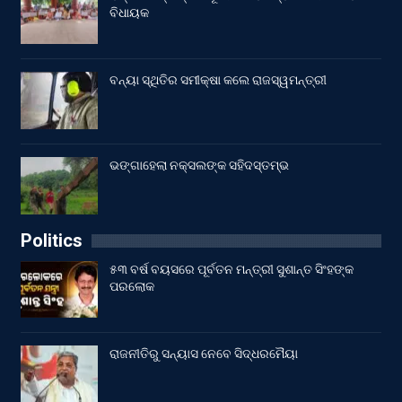
ବିଧାୟକ
ବନ୍ୟା ସ୍ଥିତିର ସମୀକ୍ଷା କଲେ ରାଜସ୍ୱମନ୍ତ୍ରୀ
ଭଙ୍ଗାହେଲା ନକ୍ସଲଙ୍କ ସହିଦସ୍ତମ୍ଭ
Politics
୫୩ ବର୍ଷ ବୟସରେ ପୂର୍ବତନ ମନ୍ତ୍ରୀ ସୁଶାନ୍ତ ସିଂହଙ୍କ
ପରଲୋକ
ରାଜନୀତିରୁ ସନ୍ୟାସ ନେବେ ସିଦ୍ଧରମୈୟା