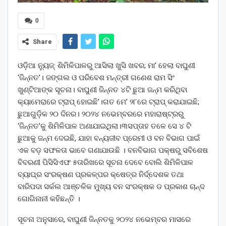
0
Share
ଓଡ଼ିଆ ନ୍ୟୁଜ୍: ଶିମିଳିପାଳରୁ ଆସିଲା ଖୁସି ଖବର; ମା’ ହେଲା ବାଘୁଣୀ
‘ଜିନ୍ନତ’। ଜଙ୍ଗଲ ଓ ପରିବେଶ ମନ୍ତ୍ରୀ ଗଣେଶ ରାମ ସିଂ
ଖୁଣ୍ଟିଆଙ୍କ ସୂଚନା। ବାଘୁଣୀ ଜିନ୍ନତ ୪ଟି ଛୁଆ ଜନ୍ମ କରିଥିବା
କ୍ୟାମେରାରେ ଟ୍ରାପ୍‌ ହୋଇଛି’।ଗତ ମେ’ ୨୮ରେ ଟ୍ରାପ୍ କରାଯାଇଛି;
ଛୁଆଗୁଡ଼ିକ ୨୦ ଦିନର। ୨୦୨୪ ନଭେମ୍ବରରେ ମହାରାଷ୍ଟ୍ରରୁ
‘ଜିନ୍ନତ’କୁ ଶିମିଳିପାଳ ଅଣାଯାଇଥିଲା।୩ସପ୍ତାହ ତଳେ ସେ ୪ ଟି
ଛୁଆକୁ ଜନ୍ମ ଦେଇଛି, ଯାହା ବନ୍ୟଜୀବ ପ୍ରେମୀ ଓ ବନ ବିଭାଗ ପାଇଁ
ଏକ ବଡ଼ ସଫଳତା ଭାବେ ଗଣାଯାଉଛି । ବନବିଭାଗ ପକ୍ଷରୁ ସବିଶେଷ
ବିବରଣୀ ପିସିସିଏଫ ୫ତାରିଖରେ ସୂଚନା ଦେବେ ବୋଲି ଶିମିଳିପାଳ
ବ୍ୟାଘ୍ର ସଂରକ୍ଷଣ ପ୍ରକଳ୍ପର କ୍ଷେତ୍ର ନିର୍ଦ୍ଦେଶକ ତଥା
ବାରିପଦା ସର୍କଲ ଆଞ୍ଚଳିକ ମୁଖ୍ୟ ବନ ସଂରକ୍ଷକ ଡ ପ୍ରକାଶ ଚାନ୍ଦ
ଗୋଗିନାନୀ କହିଛନ୍ତି ।
ସୂଚନା ଅନୁସାରେ, ବାଘୁଣୀ ଜିନ୍ନତକୁ ୨୦୨୪ ନଭେମ୍ବର ମାସରେ