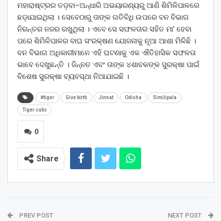
ମହାରାଷ୍ଟ୍ରର ତଡ଼ବା–ଅନ୍ଧାରି ଅଭୟାରଣ୍ୟରୁ ଆଣି ଶିମିଳିପାଳରେ
ଛଡ଼ାଯାଇଥିଲା । ସେବେଠାରୁ ତାଙ୍କ ଗତିବିଧି ଉପରେ ବନ ବିଭାଗ
ନିରନ୍ତର ନଜର ରଖୁଥିଲା । ଏବେ ସେ ସଫଳତାର ସହିତ ମା’ ହେବା
ପରେ ଶିମିଳିପାଳର ବାଘ ସଂରକ୍ଷଣ ଯୋଜନାକୁ ନୂଆ ଆଶା ମିଳିଛି ।
ବନ ବିଭାଗ ଅଧିକାରୀମାନେ ଏହି ଘଟଣାକୁ ଏକ ଐତିହାସିକ ସଫଳତା
ଭାବେ ଦେଖୁଛନ୍ତି । ଜିନ୍ନତ ଏବଂ ତାଙ୍କ ୪ଶାବକଙ୍କ ସୁରକ୍ଷା ପାଇଁ
ବିଶେଷ ସୁରକ୍ଷା ବ୍ୟବସ୍ଥା ନିଆଯାଇଛି ।
#tiger
Give birth
Jinnat
Odisha
Similipala
Tiger cubs
0
Share
PREV POST
NEXT POST