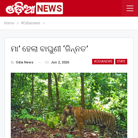
Home
#Odianews
ମା’ ହେଲା ବାଘୁଣୀ ‘ଜିନ୍ନତ’
#ODIANEWS
STATE
On
Jun 2, 2026
By
Odia News