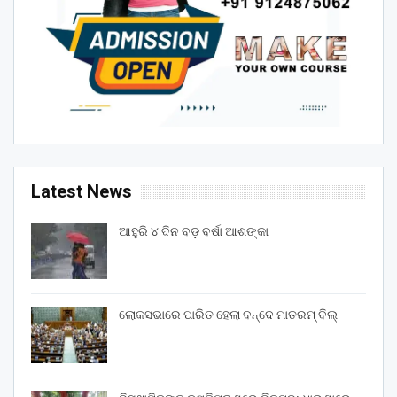
Latest News
ଆହୁରି ୪ ଦିନ ବଡ଼ ବର୍ଷା ଆଶଙ୍କା
ଲୋକସଭାରେ ପାରିତ ହେଲା ବନ୍ଦେ ମାତରମ୍‌ ବିଲ୍‌