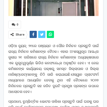
0
Share
ଓଡ଼ିଆ ନ୍ୟୁଜ୍: ୨୧ରେ ପଞ୍ଚାୟତ ଓ ପୌର ନିର୍ବାଚନ ପ୍ରସ୍ତୁତି ପାଇଁ
ରାଜ୍ୟ ନିର୍ବାଚନ କମିଶନଙ୍କ ବୈଠକ। ଏହାର ଅଂଶସ୍ୱରୂପ ଆସନ୍ତା
ଜୁଲାଇ ୨୧ ତାରିଖରେ ରାଜ୍ୟ ନିର୍ବାଚନ କମିଶନଙ୍କ ଅଧ୍ୟକ୍ଷତାରେ
ଏକ ଗୁରୁତ୍ୱପୂର୍ଣ୍ଣ ଭିଡିଓ କନଫରେନ୍ସ ଅନୁଷ୍ଠିତ ହେବ। ଏ ନେଇ
କମିଶନଙ୍କ କାର୍ଯ୍ୟାଳୟ ପକ୍ଷରୁ ସମସ୍ତ ଜିଲ୍ଲାପାଳ ଓ ଜିଲ୍ଲା
ମାଜିଷ୍ଟ୍ରେଟ୍ମାନଙ୍କୁ ଚିଠି ଜାରି କରାଯାଇଛି।ଓସୱାନ ପ୍ଲାଟଫର୍ମ
ମାଧ୍ୟମରେ ଆୟୋଜିତ ହେବାକୁ ଥିବା ଏହି ବୈଠକରେ ୨୦୨୭
ନିର୍ବାଚନର ପ୍ରସ୍ତୁତି ସହ ଜଡିତ ଦୁଇଟି ପ୍ରମୁଖ ପ୍ରସଙ୍ଗ ଉପରେ
ଆଲୋଚନା ହେବ।
ପ୍ରଥମେ, ବୁଥ୍‌ଭିତ୍ତିକ ଭୋଟର ତାଲିକା ପ୍ରସ୍ତୁତି ପାଇଁ ଘରକୁ ଘର