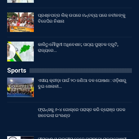
ପ୍ରଶ୍ନପତ୍ର ଲିକ୍ ଉପରେ ମନ୍ତବ୍ୟ ପରେ ନବୀନଙ୍କୁ
ବିଜେପିର ନିଶାନା
କାଲିଠୁ ମୌସୁମୀ ଅଧିବେଶନ; ପାଠ୍ୟ ପୁସ୍ତକ ତ୍ରୁଟି,
ରାଜ୍ୟରେ…
Sports
ଏସୀୟ କ୍ରୀଡ଼ା ପାଇଁ ୨୦ ଜଣିଆ ଦଳ ଘୋଷଣା : ଓଡ଼ିଶାରୁ
ଦୁଇ ଖେଳାଳୀ…
ଫ୍ରାନ୍ସକୁ ୬-୪ ଗୋଲ୍‌ରେ ପରାସ୍ତ କରି ବ୍ରୋଞ୍ଜ ପଦକ
ହାତେଇଲା ଇଂଲଣ୍ଡ
ମୀରାବାଈ ଓ ଲଭଲୀନା ନେବେ ଗ୍ଲାସଗୋ ରାଜ୍ୟଗୋଷ୍ଠୀ