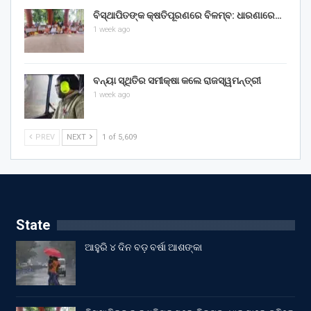
ବିସ୍ଥାପିତଙ୍କ କ୍ଷତିପୂରଣରେ ବିଳମ୍ବ: ଧାରଣାରେ…
1 week ago
ବନ୍ୟା ସ୍ଥିତିର ସମୀକ୍ଷା କଲେ ରାଜସ୍ୱମନ୍ତ୍ରୀ
1 week ago
PREV
NEXT
1 of 5,609
State
ଆହୁରି ୪ ଦିନ ବଡ଼ ବର୍ଷା ଆଶଙ୍କା