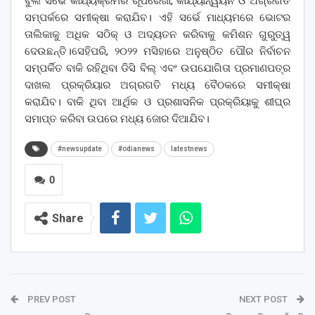
ବୁଲି ସର୍ଭେ କାର୍ଯ୍ୟକ୍ରମର ରୂପରେଖା, କାର୍ଯ୍ୟାନ୍ୱୟନ ଓ ଅଗ୍ରଗତି
ସମ୍ପର୍କରେ ସମୀକ୍ଷା କରାଯିବ। ଏହି ସର୍ଭେ ମାଧ୍ୟମରେ ଭୋଟର
ତାଲିକାକୁ ଅଧିକ ସଠିକ୍ ଓ ଅଦ୍ୟତନ କରିବାକୁ କମିଶନ ଗୁରୁତ୍ୱ
ଦେଉଛନ୍ତି।ସେହିପରି, ୨୦୨୨ ମସିହାରେ ଅନୁଷ୍ଠିତ ପୌର ନିର୍ବାଚନ
ସମ୍ପର୍କିତ ବାକି ରହିଥିବା ଡିସି ବିଲ୍ ଏବଂ ଉପଯୋଗିତା ପ୍ରମାଣପତ୍ର
ଦାଖଲ ପ୍ରକ୍ରିୟାର ଅଗ୍ରଗତି ମଧ୍ୟ ବୈଠକରେ ସମୀକ୍ଷା
କରାଯିବ। ବାକି ଥିବା ଆର୍ଥିକ ଓ ପ୍ରଶାସନିକ ପ୍ରକ୍ରିୟାକୁ ଶୀଘ୍ର
ସମାପ୍ତ କରିବା ଉପରେ ମଧ୍ୟ ଜୋର ଦିଆଯିବ।
#newsupdate
#odianews
latestnews
0
Share
PREV POST
NEXT POST