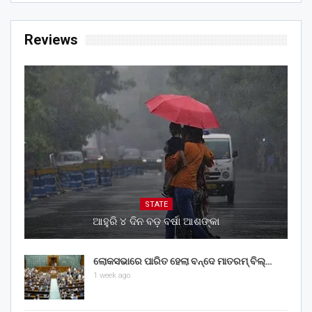
Reviews
STATE
ଆହୁରି ୪ ଦିନ ବଡ଼ ବର୍ଷା ଆଶଙ୍କା
ଲୋକସଭାରେ ପାରିତ ହେଲା ବନ୍ଦେ ମାତରମ୍‌ ବିଲ୍‌…
1 week ago