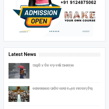
Latest News
ଆହୁରି ୪ ଦିନ ବଡ଼ ବର୍ଷା ଆଶଙ୍କା
ଲୋକସଭାରେ ପାରିତ ହେଲା ବନ୍ଦେ ମାତରମ୍‌ ବିଲ୍‌