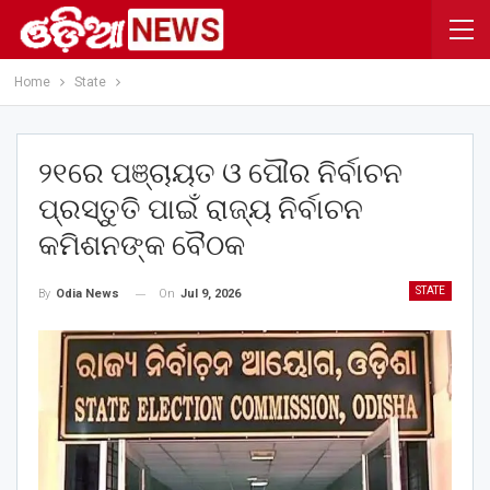
Home
State
୨୧ରେ ପଞ୍ଚାୟତ ଓ ପୌର ନିର୍ବାଚନ
ପ୍ରସ୍ତୁତି ପାଇଁ ରାଜ୍ୟ ନିର୍ବାଚନ
କମିଶନଙ୍କ ବୈଠକ
STATE
On
Jul 9, 2026
By
Odia News