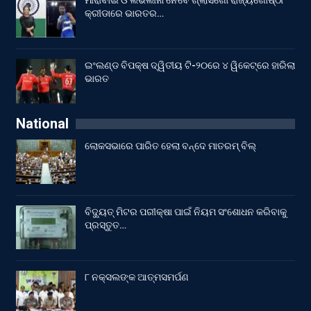
କ୍ରୀଡାରେ ଭାରତର…
ଇଂଲଣ୍ଡ ବିପକ୍ଷ ଦ୍ୱିତୀୟ ଟି-୨୦ରେ ୪ ୱିକେଟ୍‌ରେ ହାରିଲା
ଭାରତ
National
ଲୋକସଭାରେ ପାରିତ ହେଲା ବନ୍ଦେ ମାତରମ୍‌ ବିଲ୍‌
ବିଦ୍ୟୁତ୍ ମିଟର ପରୀକ୍ଷା ପାଇଁ ନିୟମ ସଂଶୋଧନ କରିବାକୁ
ପ୍ରସ୍ତୁତ…
୮ ନକ୍ସଲଙ୍କ ଆତ୍ମସମର୍ପଣ