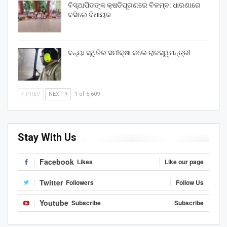
ବିସ୍ଥାପିତଙ୍କ କ୍ଷତିପୂରଣରେ ବିଳମ୍ବ: ଧାରଣାରେ
ବସିଲେ ବିଧାୟକ
ବନ୍ୟା ସ୍ଥିତିର ସମୀକ୍ଷା କଲେ ରାଜସ୍ୱମନ୍ତ୍ରୀ
PREV
NEXT
1 of 5,609
Stay With Us
Facebook
Likes
Like our page
Twitter
Followers
Follow Us
Youtube
Subscribe
Subscribe