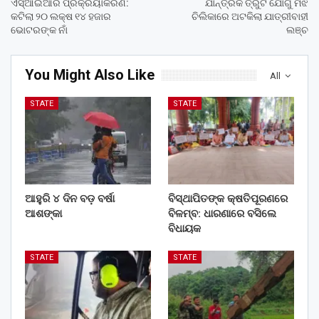
ଏସ୍ଆଇଆର ପ୍ରକ୍ରିୟାକରଣ:
ଯାନ୍ତ୍ରିକ ତ୍ରୁଟି ଯୋଗୁଁ ମଝି
କଟିଲା ୨୦ ଲକ୍ଷ ୧୪ ହଜାର
ଚିଲିକାରେ ଅଟକିଲା ଯାତ୍ରୀବାହୀ
ଭୋଟରଙ୍କ ନାଁ
ଲଞ୍ଚ
You Might Also Like
All
STATE
STATE
ଆହୁରି ୪ ଦିନ ବଡ଼ ବର୍ଷା
ବିସ୍ଥାପିତଙ୍କ କ୍ଷତିପୂରଣରେ
ଆଶଙ୍କା
ବିଳମ୍ବ: ଧାରଣାରେ ବସିଲେ
ବିଧାୟକ
STATE
STATE