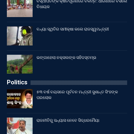
ବିସ୍ଥାପିତଙ୍କ କ୍ଷତିପୂରଣରେ ବିଳମ୍ବ: ଧାରଣାରେ ବସିଲେ
ବିଧାୟକ
ବନ୍ୟା ସ୍ଥିତିର ସମୀକ୍ଷା କଲେ ରାଜସ୍ୱମନ୍ତ୍ରୀ
ଭଙ୍ଗାହେଲା ନକ୍ସଲଙ୍କ ସହିଦସ୍ତମ୍ଭ
Politics
୫୩ ବର୍ଷ ବୟସରେ ପୂର୍ବତନ ମନ୍ତ୍ରୀ ସୁଶାନ୍ତ ସିଂହଙ୍କ
ପରଲୋକ
ରାଜନୀତିରୁ ସନ୍ୟାସ ନେବେ ସିଦ୍ଧରମୈୟା