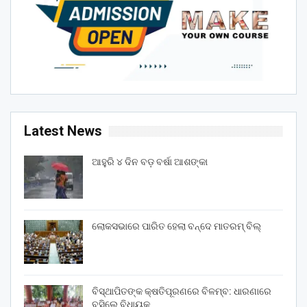
Latest News
ଆହୁରି ୪ ଦିନ ବଡ଼ ବର୍ଷା ଆଶଙ୍କା
ଲୋକସଭାରେ ପାରିତ ହେଲା ବନ୍ଦେ ମାତରମ୍‌ ବିଲ୍‌
ବିସ୍ଥାପିତଙ୍କ କ୍ଷତିପୂରଣରେ ବିଳମ୍ବ: ଧାରଣାରେ
ବସିଲେ ବିଧାୟକ