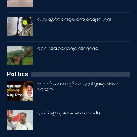
ବନ୍ୟା ସ୍ଥିତିର ସମୀକ୍ଷା କଲେ ରାଜସ୍ୱମନ୍ତ୍ରୀ
ଭଙ୍ଗାହେଲା ନକ୍ସଲଙ୍କ ସହିଦସ୍ତମ୍ଭ
Politics
୫୩ ବର୍ଷ ବୟସରେ ପୂର୍ବତନ ମନ୍ତ୍ରୀ ସୁଶାନ୍ତ ସିଂହଙ୍କ
ପରଲୋକ
ରାଜନୀତିରୁ ସନ୍ୟାସ ନେବେ ସିଦ୍ଧରମୈୟା