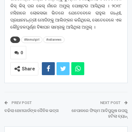
କିସ୍ କିସ୍ ପର କେସ୍ ନାଁରେ ଅମୁଲ୍ ପୋଷ୍ଟର ଆସିଥିଲା । ୨୦୧୮
ମସିହାରେ ଲୋକସଭା ଭିତରେ ଯେତେବେଳେ ରାହୁଲ ଗାନ୍ଧୀ,
ପ୍ରଧାନମନ୍ତ୍ରୀ ମୋଦିଙ୍କୁ ଆଲିଙ୍କନ କରିଥିଲେ, ସେତେବେଳେ ଏକ
କୌତୁହଳପୂର୍ଣ୍ଣ ବିଜ୍ଞାପନ ସାମ୍ନାକୁ ଆସିଥିଲା ଅମୁଲ୍ ।
#Anmulgirl
#odianews
0
Share
PREV POST
NEXT POST
ବଢିଲା ହୋମଗାର୍ଡଙ୍କ ଦୈନିକ ଭତ୍ତା
ନେପାଳରେ ଫିଲ୍ମ ଆଦିପୁରୁଷ ଉପରୁ
ହଟିଲା ବ୍ୟାନ୍