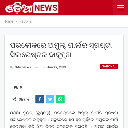
Home
National
ପରଲୋକରେ ଅମୁଲ୍ ଗାର୍ଲର ସ୍ରଷ୍ଟା
ସିଲଭେଷ୍ଟର ଦାକୁହ୍ନା
NATIONAL
On
Jun 22, 2023
By
Odia News
0
Share
ଓଡ଼ିଆ ନ୍ୟୁଜ୍ (ବ୍ୟୁରୋ): ପରଲୋକରେ ଅମୁଲ୍ ଗାର୍ଲର ସ୍ରଷ୍ଟା
ସିଲଭେଷ୍ଟର ଦାକୁହ୍ନା । ସବୁବେଳେ ହସ-ହସ ମୁହଁରେ ଅମୁଲର ବାର୍ତା
ଦେଉଥିବା କୁନି ଝିଅ ନିଜର ସ୍ରଷ୍ଟାକୁ ହରାଇଛି । ଅମୁଲ ଗାର୍ଲର