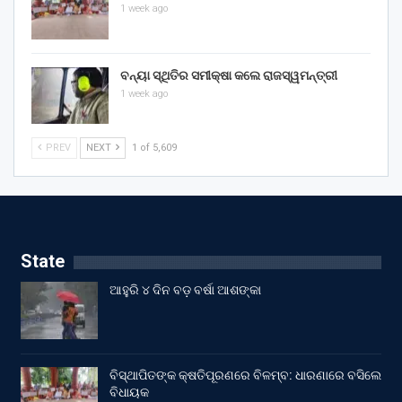
1 week ago
ବନ୍ୟା ସ୍ଥିତିର ସମୀକ୍ଷା କଲେ ରାଜସ୍ୱମନ୍ତ୍ରୀ
1 week ago
PREV
NEXT
1 of 5,609
State
ଆହୁରି ୪ ଦିନ ବଡ଼ ବର୍ଷା ଆଶଙ୍କା
ବିସ୍ଥାପିତଙ୍କ କ୍ଷତିପୂରଣରେ ବିଳମ୍ବ: ଧାରଣାରେ ବସିଲେ
ବିଧାୟକ