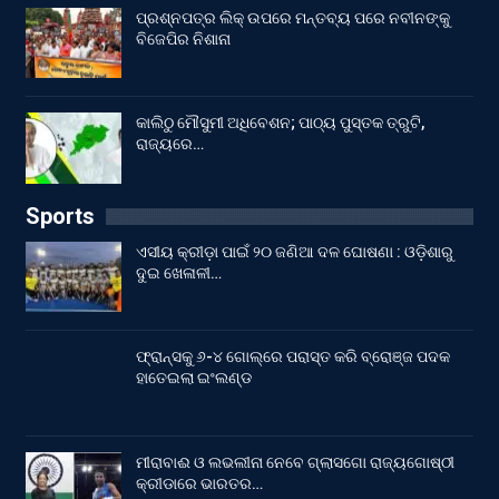
ପ୍ରଶ୍ନପତ୍ର ଲିକ୍ ଉପରେ ମନ୍ତବ୍ୟ ପରେ ନବୀନଙ୍କୁ
ବିଜେପିର ନିଶାନା
କାଲିଠୁ ମୌସୁମୀ ଅଧିବେଶନ; ପାଠ୍ୟ ପୁସ୍ତକ ତ୍ରୁଟି,
ରାଜ୍ୟରେ…
Sports
ଏସୀୟ କ୍ରୀଡ଼ା ପାଇଁ ୨୦ ଜଣିଆ ଦଳ ଘୋଷଣା : ଓଡ଼ିଶାରୁ
ଦୁଇ ଖେଳାଳୀ…
ଫ୍ରାନ୍ସକୁ ୬-୪ ଗୋଲ୍‌ରେ ପରାସ୍ତ କରି ବ୍ରୋଞ୍ଜ ପଦକ
ହାତେଇଲା ଇଂଲଣ୍ଡ
ମୀରାବାଈ ଓ ଲଭଲୀନା ନେବେ ଗ୍ଲାସଗୋ ରାଜ୍ୟଗୋଷ୍ଠୀ
କ୍ରୀଡାରେ ଭାରତର…