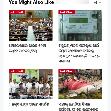
You Might Also Like
All
NATIONAL
NATIONAL
ଲୋକସଭାରେ ପାରିତ ହେଲା
ବିଦ୍ୟୁତ୍ ମିଟର ପରୀକ୍ଷା ପାଇଁ
ବନ୍ଦେ ମାତରମ୍‌ ବିଲ୍‌
ନିୟମ ସଂଶୋଧନ କରିବାକୁ
ପ୍ରସ୍ତୁତ ହେଉଛନ୍ତି କେନ୍ଦ୍ର
ସରକାର
NATIONAL
NATIONAL
୮ ନକ୍ସଲଙ୍କ ଆତ୍ମସମର୍ପଣ
ଏୟାର୍ ଇଣ୍ଡିଆ ବିମାନ
ଦୁର୍ଘଟଣା: ଫୁଏଲ୍‌ କଣ୍ଟ୍ରୋଲ୍‌