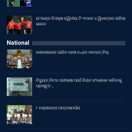
ଇଂଲଣ୍ଡ ବିପକ୍ଷ ଦ୍ୱିତୀୟ ଟି-୨୦ରେ ୪ ୱିକେଟ୍‌ରେ ହାରିଲା
ଭାରତ
National
ଲୋକସଭାରେ ପାରିତ ହେଲା ବନ୍ଦେ ମାତରମ୍‌ ବିଲ୍‌
ବିଦ୍ୟୁତ୍ ମିଟର ପରୀକ୍ଷା ପାଇଁ ନିୟମ ସଂଶୋଧନ କରିବାକୁ
ପ୍ରସ୍ତୁତ…
୮ ନକ୍ସଲଙ୍କ ଆତ୍ମସମର୍ପଣ