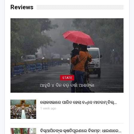
Reviews
STATE
ଆହୁରି ୪ ଦିନ ବଡ଼ ବର୍ଷା ଆଶଙ୍କା
ଲୋକସଭାରେ ପାରିତ ହେଲା ବନ୍ଦେ ମାତରମ୍‌ ବିଲ୍‌…
1 week ago
ବିସ୍ଥାପିତଙ୍କ କ୍ଷତିପୂରଣରେ ବିଳମ୍ବ: ଧାରଣାରେ…