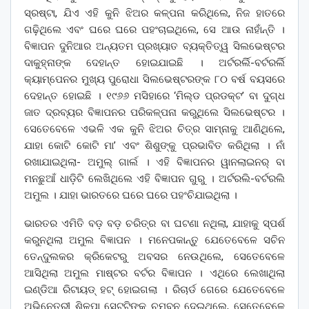
ସ୍ରଷ୍ଟା, ଯିଏ ଏହି କୁନି ଝିଅର କଳ୍ପନା କରିଥିଲେ, ନିଜ ହାତରେ
ଗଢ଼ିଥିଲେ ଏବଂ ଘରେ ଘରେ ପହଂଚାଇଥିଲେ, ସେ ଆଉ ନାହାଁନ୍ତି ।
ବିଜ୍ଞାପନ ଦୁନିଆର ଅନ୍ୟତମ ପ୍ରଖ୍ୟାତ ବ୍ୟକ୍ତିତ୍ୱ ସିଲଭେଷ୍ଟର
ଦାକୁହ୍ନାଙ୍କ ଦେହାନ୍ତ ହୋଇଯାଇଛି । ଅର୍ଟରର୍ଲି-ବର୍ଟରର୍ଲି
କ୍ୟାମ୍ପେନର ମୁଖ୍ୟ ପୁରୋଧା ସିଲଭେଷ୍ଟରଙ୍କ ୮୦ ବର୍ଷ ବୟସରେ
ଦେହାନ୍ତ ହୋଇଛି । ୧୯୬୬ ମସିହାରେ ‘ମିଲ୍ଡ ପ୍ରଡକ୍ଟ’ ବା ଦୁଗ୍ଧ
ଜାତ ଦ୍ରବ୍ୟର ବିଜ୍ଞାପନର ପରିକଳ୍ପନା କରୁଥିଲେ ସିଲଭେଷ୍ଟର ।
ସେତେବେଳେ ଏଭଳି ଏକ କୁନି ଝିଅର ଚିତ୍ର ସାମ୍ନାକୁ ଆଣିଥିଲେ,
ଯାହା କୋଟି କୋଟି ମା’ ଏବଂ ଶିଶୁଙ୍କୁ ପ୍ରଭାବିତ କରିଥିଲା । ନାଁ
ରଖାଯାଇଥିଲା- ଅମୁଲ୍ ଗାର୍ଲ । ଏହି ବିଜ୍ଞାପନର ୱାନଲାଇନର୍ ବା
ମନଛୁଆଁ ଧାଡ଼ିଟି ଲେଖିଥିଲେ ଏହି ବିଜ୍ଞାପନ ଗୁରୁ । ଅର୍ଟରଲି-ବର୍ଟରଲି
ଅମୁଲ । ଯାହା ଭାରତରେ ଘରେ ଘରେ ପହଂଚିଯାଇଥିଲା ।
ଭାରତର ଏମିତି ବଡ଼ ବଡ଼ ଚରିତ୍ର ବା ଘଟଣା ନଥିଲା, ଯାହାକୁ ସ୍ପର୍ଶ
କରୁନଥିଲା ଅମୁଲ ବିଜ୍ଞାପନ । ମନେପକାନ୍ତୁ ଯେତେବେଳେ ସଚିନ
ତେନ୍ଦୁଲକର କ୍ରିକେଟରୁ ଅବସର ନେଉଥିଲେ, ସେତେବେଳେ
ଆସିଥିଲା ଅମୁଲ ମାଷ୍ଟର ବର୍ଟର ବିଜ୍ଞାପନ । ଏଥିରେ ଲେଖାଥିଲା
ଇଣ୍ଡିଆ ରିଟାୟଡ୍ ହଟ୍ ହୋଇଗଲା । ରିଚାର୍ଡ ଗେରେ ଯେତେବେଳେ
ଅଭିନେତ୍ରୀ ଶିଳ୍ପା ସେଟ୍ଟିଙ୍କୁ ଚୁମ୍ବନ ଦେଇଥିଲେ, ସେତେବେଳେ