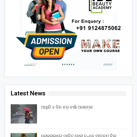
Latest News
ଆହୁରି ୪ ଦିନ ବଡ଼ ବର୍ଷା ଆଶଙ୍କା
ଲୋକସଭାରେ ପାରିତ ହେଲା ବନ୍ଦେ ମାତରମ୍‌ ବିଲ୍‌