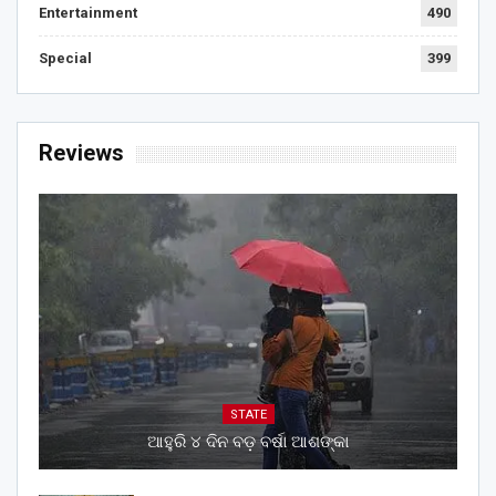
Entertainment
490
Special
399
Reviews
STATE
ଆହୁରି ୪ ଦିନ ବଡ଼ ବର୍ଷା ଆଶଙ୍କା