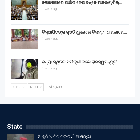
ଲୋକସଭାରେ ପାରିତ ହେଲା ବନ୍ଦେ ମାତରମ୍‌ ବିଲ୍‌…
1 week ago
ବିସ୍ଥାପିତଙ୍କ କ୍ଷତିପୂରଣରେ ବିଳମ୍ବ: ଧାରଣାରେ…
1 week ago
ବନ୍ୟା ସ୍ଥିତିର ସମୀକ୍ଷା କଲେ ରାଜସ୍ୱମନ୍ତ୍ରୀ
1 week ago
PREV
NEXT
1 of 5,609
State
ଆହୁରି ୪ ଦିନ ବଡ଼ ବର୍ଷା ଆଶଙ୍କା