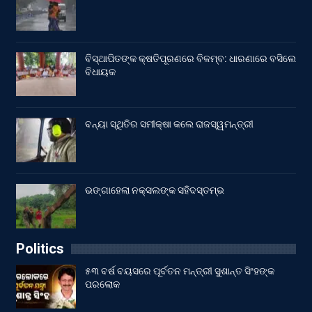
ବିସ୍ଥାପିତଙ୍କ କ୍ଷତିପୂରଣରେ ବିଳମ୍ବ: ଧାରଣାରେ ବସିଲେ
ବିଧାୟକ
ବନ୍ୟା ସ୍ଥିତିର ସମୀକ୍ଷା କଲେ ରାଜସ୍ୱମନ୍ତ୍ରୀ
ଭଙ୍ଗାହେଲା ନକ୍ସଲଙ୍କ ସହିଦସ୍ତମ୍ଭ
Politics
୫୩ ବର୍ଷ ବୟସରେ ପୂର୍ବତନ ମନ୍ତ୍ରୀ ସୁଶାନ୍ତ ସିଂହଙ୍କ
ପରଲୋକ