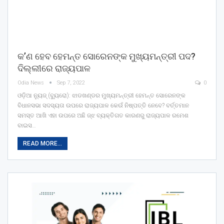
କ’ଣ ହେବ ହେମନ୍ତ ସୋରେନଙ୍କ ମୁଖ୍ୟମନ୍ତ୍ରୀ ପଦ?
ଦିଲ୍ଲୀରେ ରାଜ୍ୟପାଳ
Odia News
Sep 7, 2022
0
ଓଡ଼ିଆ ନ୍ୟୁଜ୍ (ବ୍ୟୁରୋ): ଝାଡଖଣ୍ଡର ମୁଖ୍ୟମନ୍ତ୍ରୀ ହେମନ୍ତ ସୋରେନଙ୍କ
ବିଧାନସଭା ସଦସ୍ୟତା ଉପରେ ରାଜ୍ୟପାଳ କେଉଁ ନିଷ୍ପତ୍ତି ନେବେ? ବର୍ତ୍ତମାନ
ସମସ୍ତ ଆଖି ଏହା ଉପରେ ଅଛି ଜ୍ଝ ବ୍ୟକ୍ତିଗତ କାରଣରୁ ରାଜ୍ୟପାଳ ରମେଶ
ବାଇସ…
READ MORE...