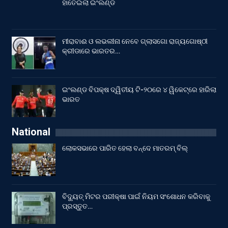
ହାତେଇଲା ଇଂଲଣ୍ଡ
ମୀରାବାଈ ଓ ଲଭଲୀନା ନେବେ ଗ୍ଲାସଗୋ ରାଜ୍ୟଗୋଷ୍ଠୀ
କ୍ରୀଡାରେ ଭାରତର…
ଇଂଲଣ୍ଡ ବିପକ୍ଷ ଦ୍ୱିତୀୟ ଟି-୨୦ରେ ୪ ୱିକେଟ୍‌ରେ ହାରିଲା
ଭାରତ
National
ଲୋକସଭାରେ ପାରିତ ହେଲା ବନ୍ଦେ ମାତରମ୍‌ ବିଲ୍‌
ବିଦ୍ୟୁତ୍ ମିଟର ପରୀକ୍ଷା ପାଇଁ ନିୟମ ସଂଶୋଧନ କରିବାକୁ
ପ୍ରସ୍ତୁତ…