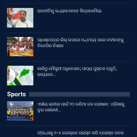
ରାଜନୀତିରୁ ସନ୍ୟାସ ନେବେ ସିଦ୍ଧରମୈୟା
ପ୍ରଶ୍ନପତ୍ର ଲିକ୍ ଉପରେ ମନ୍ତବ୍ୟ ପରେ ନବୀନଙ୍କୁ
ବିଜେପିର ନିଶାନା
କାଲିଠୁ ମୌସୁମୀ ଅଧିବେଶନ; ପାଠ୍ୟ ପୁସ୍ତକ ତ୍ରୁଟି,
ରାଜ୍ୟରେ…
Sports
ଏସୀୟ କ୍ରୀଡ଼ା ପାଇଁ ୨୦ ଜଣିଆ ଦଳ ଘୋଷଣା : ଓଡ଼ିଶାରୁ
ଦୁଇ ଖେଳାଳୀ…
ଫ୍ରାନ୍ସକୁ ୬-୪ ଗୋଲ୍‌ରେ ପରାସ୍ତ କରି ବ୍ରୋଞ୍ଜ ପଦକ