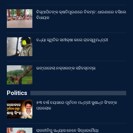
ବିସ୍ଥାପିତଙ୍କ କ୍ଷତିପୂରଣରେ ବିଳମ୍ବ: ଧାରଣାରେ ବସିଲେ
ବିଧାୟକ
ବନ୍ୟା ସ୍ଥିତିର ସମୀକ୍ଷା କଲେ ରାଜସ୍ୱମନ୍ତ୍ରୀ
ଭଙ୍ଗାହେଲା ନକ୍ସଲଙ୍କ ସହିଦସ୍ତମ୍ଭ
Politics
୫୩ ବର୍ଷ ବୟସରେ ପୂର୍ବତନ ମନ୍ତ୍ରୀ ସୁଶାନ୍ତ ସିଂହଙ୍କ
ପରଲୋକ
ରାଜନୀତିରୁ ସନ୍ୟାସ ନେବେ ସିଦ୍ଧରମୈୟା