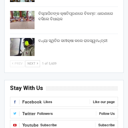
ବିସ୍ଥାପିତଙ୍କ କ୍ଷତିପୂରଣରେ ବିଳମ୍ବ: ଧାରଣାରେ
ବସିଲେ ବିଧାୟକ
ବନ୍ୟା ସ୍ଥିତିର ସମୀକ୍ଷା କଲେ ରାଜସ୍ୱମନ୍ତ୍ରୀ
PREV
NEXT
1 of 5,609
Stay With Us
Facebook
Likes
Like our page
Twitter
Followers
Follow Us
Youtube
Subscribe
Subscribe