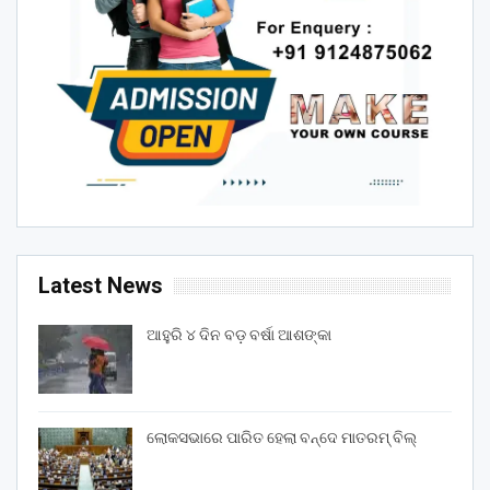
Latest News
ଆହୁରି ୪ ଦିନ ବଡ଼ ବର୍ଷା ଆଶଙ୍କା
ଲୋକସଭାରେ ପାରିତ ହେଲା ବନ୍ଦେ ମାତରମ୍‌ ବିଲ୍‌