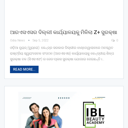
ଆରଏସଏସର ଦିଲ୍ଲୀ କାର୍ଯ୍ୟାଳୟକୁ ମିଳିଲା Z+ ସୁରକ୍ଷା
Odia News
Sep 5, 2022
0
ଓଡ଼ିଆ ନ୍ୟୁଜ୍ (ବ୍ୟୁରୋ): କେନ୍ଦ୍ର ସରକାର ଦିଲ୍ଲୀର ଝାଣ୍ଡେୱାଲାନରେ ଅବସ୍ଥିତ
ରାଷ୍ଟ୍ରିୟ ସ୍ୱୟଂସେବକ ସଂଗଠନ (ଆରଏସଏସ) କାର୍ୟ୍ୟାଳୟକୁ କେନ୍ଦ୍ରୀୟ ଶିଳ୍ପ
ସୁରକ୍ଷା ବଳ (ସିଏସଏଫ) ର ଜେଡ-ପ୍ଲସ ସୁରକ୍ଷା ଯୋଗାଇ ଦେଇଛନ୍ତି।…
READ MORE...