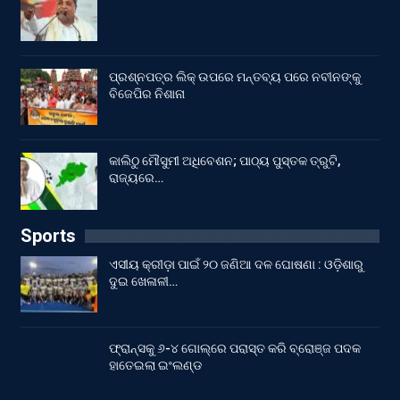
ପ୍ରଶ୍ନପତ୍ର ଲିକ୍ ଉପରେ ମନ୍ତବ୍ୟ ପରେ ନବୀନଙ୍କୁ
ବିଜେପିର ନିଶାନା
କାଲିଠୁ ମୌସୁମୀ ଅଧିବେଶନ; ପାଠ୍ୟ ପୁସ୍ତକ ତ୍ରୁଟି,
ରାଜ୍ୟରେ…
Sports
ଏସୀୟ କ୍ରୀଡ଼ା ପାଇଁ ୨୦ ଜଣିଆ ଦଳ ଘୋଷଣା : ଓଡ଼ିଶାରୁ
ଦୁଇ ଖେଳାଳୀ…
ଫ୍ରାନ୍ସକୁ ୬-୪ ଗୋଲ୍‌ରେ ପରାସ୍ତ କରି ବ୍ରୋଞ୍ଜ ପଦକ
ହାତେଇଲା ଇଂଲଣ୍ଡ