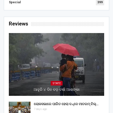
Special
399
Reviews
STATE
ଆହୁରି ୪ ଦିନ ବଡ଼ ବର୍ଷା ଆଶଙ୍କା
ଲୋକସଭାରେ ପାରିତ ହେଲା ବନ୍ଦେ ମାତରମ୍‌ ବିଲ୍‌…
7 days ago