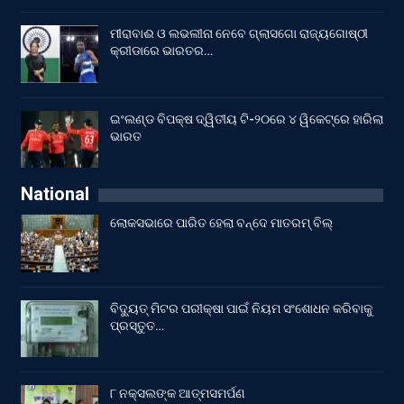
ମୀରାବାଈ ଓ ଲଭଲୀନା ନେବେ ଗ୍ଲାସଗୋ ରାଜ୍ୟଗୋଷ୍ଠୀ
କ୍ରୀଡାରେ ଭାରତର…
ଇଂଲଣ୍ଡ ବିପକ୍ଷ ଦ୍ୱିତୀୟ ଟି-୨୦ରେ ୪ ୱିକେଟ୍‌ରେ ହାରିଲା
ଭାରତ
National
ଲୋକସଭାରେ ପାରିତ ହେଲା ବନ୍ଦେ ମାତରମ୍‌ ବିଲ୍‌
ବିଦ୍ୟୁତ୍ ମିଟର ପରୀକ୍ଷା ପାଇଁ ନିୟମ ସଂଶୋଧନ କରିବାକୁ
ପ୍ରସ୍ତୁତ…
୮ ନକ୍ସଲଙ୍କ ଆତ୍ମସମର୍ପଣ