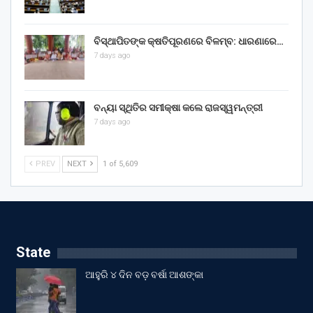
ବିସ୍ଥାପିତଙ୍କ କ୍ଷତିପୂରଣରେ ବିଳମ୍ବ: ଧାରଣାରେ…
7 days ago
ବନ୍ୟା ସ୍ଥିତିର ସମୀକ୍ଷା କଲେ ରାଜସ୍ୱମନ୍ତ୍ରୀ
7 days ago
PREV
NEXT
1 of 5,609
State
ଆହୁରି ୪ ଦିନ ବଡ଼ ବର୍ଷା ଆଶଙ୍କା