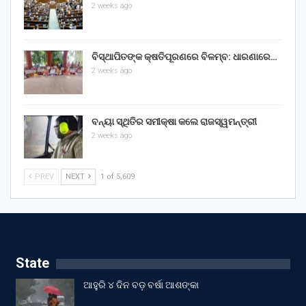
2 weeks ago
ବିସ୍ଥାପିତଙ୍କ କ୍ଷତିପୂରଣରେ ବିଳମ୍ବ: ଧାରଣାରେ…
2 weeks ago
ବନ୍ୟା ସ୍ଥିତିର ସମୀକ୍ଷା କଲେ ରାଜସ୍ୱମନ୍ତ୍ରୀ
2 weeks ago
PREV
NEXT
1 of 5,609
State
ଆହୁରି ୪ ଦିନ ବଡ଼ ବର୍ଷା ଆଶଙ୍କା