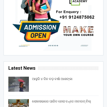
Latest News
ଆହୁରି ୪ ଦିନ ବଡ଼ ବର୍ଷା ଆଶଙ୍କା
ଲୋକସଭାରେ ପାରିତ ହେଲା ବନ୍ଦେ ମାତରମ୍‌ ବିଲ୍‌