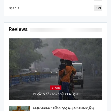
Special
399
Reviews
STATE
ଆହୁରି ୪ ଦିନ ବଡ଼ ବର୍ଷା ଆଶଙ୍କା
ଲୋକସଭାରେ ପାରିତ ହେଲା ବନ୍ଦେ ମାତରମ୍‌ ବିଲ୍‌…