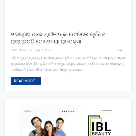
୭ ସପ୍ତାହ ପରେ ଶ୍ରୀଲଙ୍କା ଫେରିଲେ ପୂର୍ବତନ
ରାଷ୍ଟ୍ରପତି ଗୋଟାବାୟା ରାଜପକ୍ସା
Odia News
Sep 3, 2022
0
ଓଡ଼ିଆ ନ୍ୟୁଜ୍ (ବ୍ୟୁରୋ): ଶ୍ରୀଲଙ୍କାର ପୂର୍ବତନ ରାଷ୍ଟ୍ରପତି ଗୋଟଳବାୟା ରାଜପକ୍ସା
ଶୁକ୍ରବାର ବିଳମ୍ବିତ ରାତିରେ ସିଙ୍ଗାପୁର ଏୟାରଲାଇନ୍ସରେ ନିଜ ଦେଶ ଶ୍ରୀଲଙ୍କାକୁ
ଫେରିଛନ୍ତି। ୭୩ ବର୍ଷିୟା ରାଜପକ୍ସା ସିଙ୍ଗାପୁର ଦେଇ…
READ MORE...