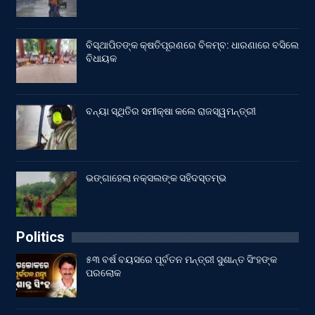
ବିସ୍ଥାପିତଙ୍କ କ୍ଷତିପୂରଣରେ ବିଳମ୍ବ: ଧାରଣାରେ ବସିଲେ
ବିଧାୟକ
ବନ୍ୟା ସ୍ଥିତିର ସମୀକ୍ଷା କଲେ ରାଜସ୍ୱମନ୍ତ୍ରୀ
ଭଙ୍ଗାହେଲା ନକ୍ସଲଙ୍କ ସହିଦସ୍ତମ୍ଭ
Politics
୫୩ ବର୍ଷ ବୟସରେ ପୂର୍ବତନ ମନ୍ତ୍ରୀ ସୁଶାନ୍ତ ସିଂହଙ୍କ
ପରଲୋକ