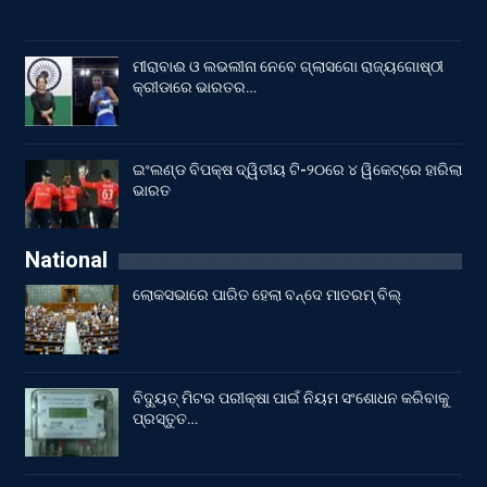
ମୀରାବାଈ ଓ ଲଭଲୀନା ନେବେ ଗ୍ଲାସଗୋ ରାଜ୍ୟଗୋଷ୍ଠୀ
କ୍ରୀଡାରେ ଭାରତର…
ଇଂଲଣ୍ଡ ବିପକ୍ଷ ଦ୍ୱିତୀୟ ଟି-୨୦ରେ ୪ ୱିକେଟ୍‌ରେ ହାରିଲା
ଭାରତ
National
ଲୋକସଭାରେ ପାରିତ ହେଲା ବନ୍ଦେ ମାତରମ୍‌ ବିଲ୍‌
ବିଦ୍ୟୁତ୍ ମିଟର ପରୀକ୍ଷା ପାଇଁ ନିୟମ ସଂଶୋଧନ କରିବାକୁ
ପ୍ରସ୍ତୁତ…