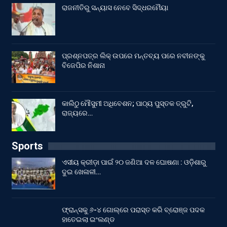
ରାଜନୀତିରୁ ସନ୍ୟାସ ନେବେ ସିଦ୍ଧରମୈୟା
ପ୍ରଶ୍ନପତ୍ର ଲିକ୍ ଉପରେ ମନ୍ତବ୍ୟ ପରେ ନବୀନଙ୍କୁ
ବିଜେପିର ନିଶାନା
କାଲିଠୁ ମୌସୁମୀ ଅଧିବେଶନ; ପାଠ୍ୟ ପୁସ୍ତକ ତ୍ରୁଟି,
ରାଜ୍ୟରେ…
Sports
ଏସୀୟ କ୍ରୀଡ଼ା ପାଇଁ ୨୦ ଜଣିଆ ଦଳ ଘୋଷଣା : ଓଡ଼ିଶାରୁ
ଦୁଇ ଖେଳାଳୀ…
ଫ୍ରାନ୍ସକୁ ୬-୪ ଗୋଲ୍‌ରେ ପରାସ୍ତ କରି ବ୍ରୋଞ୍ଜ ପଦକ
ହାତେଇଲା ଇଂଲଣ୍ଡ