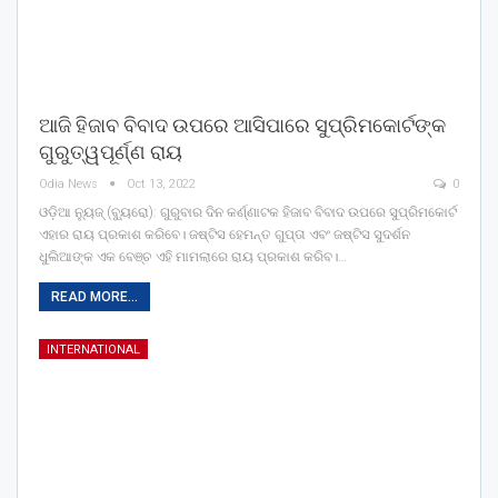
ଆଜି ହିଜାବ ବିବାଦ ଉପରେ ଆସିପାରେ ସୁପ୍ରିମକୋର୍ଟଙ୍କ
ଗୁରୁତ୍ୱପୂର୍ଣ୍ଣ ରାୟ
Odia News
Oct 13, 2022
0
ଓଡ଼ିଆ ନ୍ୟୁଜ୍ (ବ୍ୟୁରୋ): ଗୁରୁବାର ଦିନ କର୍ଣ୍ଣାଟକ ହିଜାବ ବିବାଦ ଉପରେ ସୁପ୍ରିମକୋର୍ଟ
ଏହାର ରାୟ ପ୍ରକାଶ କରିବେ। ଜଷ୍ଟିସ ହେମନ୍ତ ଗୁପ୍ତା ଏବଂ ଜଷ୍ଟିସ ସୁଦର୍ଶନ
ଧୁଲିଆଙ୍କ ଏକ ବେଞ୍ଚ ଏହି ମାମଲାରେ ରାୟ ପ୍ରକାଶ କରିବ।…
READ MORE...
INTERNATIONAL