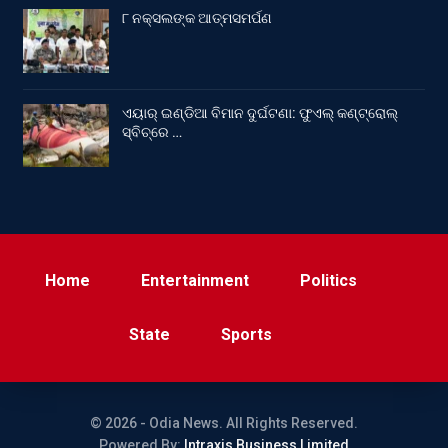
୮ ନକ୍ସଲଙ୍କ ଆତ୍ମସମର୍ପଣ
ଏୟାର୍ ଇଣ୍ଡିଆ ବିମାନ ଦୁର୍ଘଟଣା: ଫୁଏଲ୍‌ କଣ୍ଟ୍ରୋଲ୍‌
ସ୍ବିଚ୍‌ରେ …
Home
Entertainment
Politics
State
Sports
© 2026 - Odia News. All Rights Reserved.
Powered By:
Intraxis Business Limited