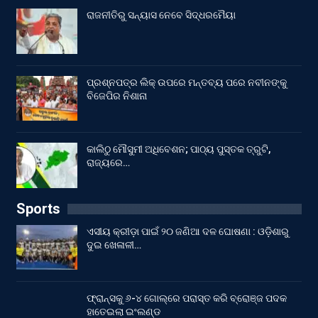
ରାଜନୀତିରୁ ସନ୍ୟାସ ନେବେ ସିଦ୍ଧରମୈୟା
ପ୍ରଶ୍ନପତ୍ର ଲିକ୍ ଉପରେ ମନ୍ତବ୍ୟ ପରେ ନବୀନଙ୍କୁ
ବିଜେପିର ନିଶାନା
କାଲିଠୁ ମୌସୁମୀ ଅଧିବେଶନ; ପାଠ୍ୟ ପୁସ୍ତକ ତ୍ରୁଟି,
ରାଜ୍ୟରେ…
Sports
ଏସୀୟ କ୍ରୀଡ଼ା ପାଇଁ ୨୦ ଜଣିଆ ଦଳ ଘୋଷଣା : ଓଡ଼ିଶାରୁ
ଦୁଇ ଖେଳାଳୀ…
ଫ୍ରାନ୍ସକୁ ୬-୪ ଗୋଲ୍‌ରେ ପରାସ୍ତ କରି ବ୍ରୋଞ୍ଜ ପଦକ
ହାତେଇଲା ଇଂଲଣ୍ଡ