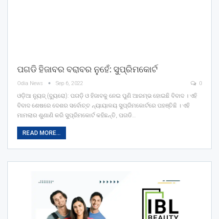
ପଗଡି ହିଜାବର ବରାବର ନୁହେଁ: ସୁପ୍ରିମକୋର୍ଟ
Odia News
Sep 6, 2022
0
ଓଡ଼ିଆ ନ୍ୟୁଜ୍ (ବ୍ୟୁରୋ): ପଗଡ଼ି ଓ ହିଜାବକୁ ନେଇ ପୁଣି ଆରମ୍ଭ ହୋଇଛି ବିବାଦ । ଏହି
ବିବାଦ ଶେଷରେ ଦେଶର ସର୍ବୋଚ୍ଚ ନ୍ୟାୟାଳୟ ସୁପ୍ରିମକୋର୍ଟରେ ପହଞ୍ଚିଛି । ଏହି
ମାମଲାର ଶୁଣାଣି କରି ସୁପ୍ରିମକୋର୍ଟ କହିଛନ୍ତି, ପଗଡି…
READ MORE...