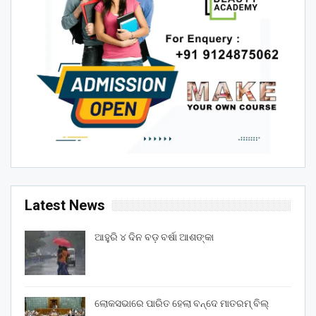
Latest News
ଆହୁରି ୪ ଦିନ ବଡ଼ ବର୍ଷା ଆଶଙ୍କା
ଲୋକସଭାରେ ପାରିତ ହେଲା ବନ୍ଦେ ମାତରମ୍‌ ବିଲ୍‌