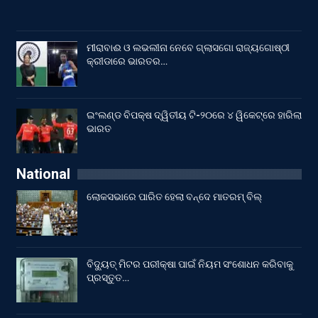
ମୀରାବାଈ ଓ ଲଭଲୀନା ନେବେ ଗ୍ଲାସଗୋ ରାଜ୍ୟଗୋଷ୍ଠୀ
କ୍ରୀଡାରେ ଭାରତର…
ଇଂଲଣ୍ଡ ବିପକ୍ଷ ଦ୍ୱିତୀୟ ଟି-୨୦ରେ ୪ ୱିକେଟ୍‌ରେ ହାରିଲା
ଭାରତ
National
ଲୋକସଭାରେ ପାରିତ ହେଲା ବନ୍ଦେ ମାତରମ୍‌ ବିଲ୍‌
ବିଦ୍ୟୁତ୍ ମିଟର ପରୀକ୍ଷା ପାଇଁ ନିୟମ ସଂଶୋଧନ କରିବାକୁ
ପ୍ରସ୍ତୁତ…