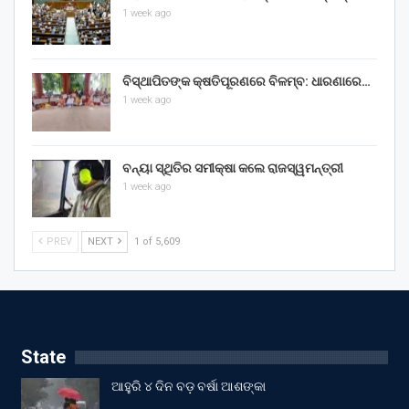
1 week ago
ବିସ୍ଥାପିତଙ୍କ କ୍ଷତିପୂରଣରେ ବିଳମ୍ବ: ଧାରଣାରେ…
1 week ago
ବନ୍ୟା ସ୍ଥିତିର ସମୀକ୍ଷା କଲେ ରାଜସ୍ୱମନ୍ତ୍ରୀ
1 week ago
PREV
NEXT
1 of 5,609
State
ଆହୁରି ୪ ଦିନ ବଡ଼ ବର୍ଷା ଆଶଙ୍କା