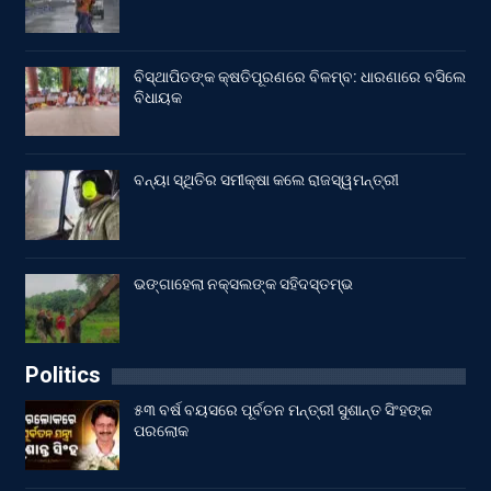
ବିସ୍ଥାପିତଙ୍କ କ୍ଷତିପୂରଣରେ ବିଳମ୍ବ: ଧାରଣାରେ ବସିଲେ
ବିଧାୟକ
ବନ୍ୟା ସ୍ଥିତିର ସମୀକ୍ଷା କଲେ ରାଜସ୍ୱମନ୍ତ୍ରୀ
ଭଙ୍ଗାହେଲା ନକ୍ସଲଙ୍କ ସହିଦସ୍ତମ୍ଭ
Politics
୫୩ ବର୍ଷ ବୟସରେ ପୂର୍ବତନ ମନ୍ତ୍ରୀ ସୁଶାନ୍ତ ସିଂହଙ୍କ
ପରଲୋକ