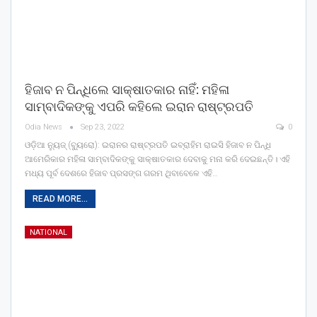
ହିଜାବ ନ ପିନ୍ଧିଲେ ସାକ୍ଷାତକାର ନାହିଁ: ମହିଳା
ସାମ୍ବାଦିକଙ୍କୁ ଏପରି କହିଲେ ଇରାନ ରାଷ୍ଟ୍ରପତି
Odia News
Sep 23, 2022
0
ଓଡ଼ିଆ ନ୍ୟୁଜ୍ (ବ୍ୟୁରୋ): ଇରାନର ରାଷ୍ଟ୍ରପତି ଇବ୍ରାହିମ ରାଇସି ହିଜାବ ନ ପିନ୍ଧି
ଆମେରିକାର ମହିଳା ସାମ୍ବାଦିକଙ୍କୁ ସାକ୍ଷାତକାର ଦେବାକୁ ମନା କରି ଦେଇଛନ୍ତି। ଏହି
ମଧ୍ୟ ପୂର୍ବ ଦେଶରେ ହିଜାବ ପ୍ରସଙ୍ଗ ଗରମ ଥିବାବେଳେ ଏହି…
READ MORE...
NATIONAL