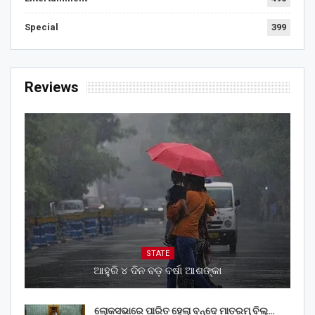
Special
399
Reviews
STATE
ଆହୁରି ୪ ଦିନ ବଡ଼ ବର୍ଷା ଆଶଙ୍କା
ଲୋକସଭାରେ ପାରିତ ହେଲା ବନ୍ଦେ ମାତରମ୍‌ ବିଲ୍‌…