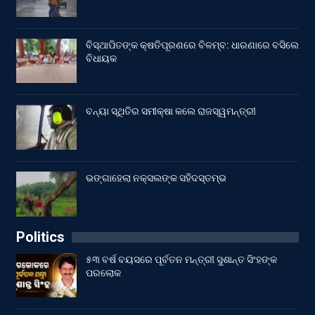
ବିସ୍ଥାପିତଙ୍କ କ୍ଷତିପୂରଣରେ ବିଳମ୍ବ: ଧାରଣାରେ ବସିଲେ
ବିଧାୟକ
ବନ୍ୟା ସ୍ଥିତିର ସମୀକ୍ଷା କଲେ ରାଜସ୍ୱମନ୍ତ୍ରୀ
ଭଙ୍ଗାହେଲା ନକ୍ସଲଙ୍କ ସହିଦସ୍ତମ୍ଭ
Politics
୫୩ ବର୍ଷ ବୟସରେ ପୂର୍ବତନ ମନ୍ତ୍ରୀ ସୁଶାନ୍ତ ସିଂହଙ୍କ
ପରଲୋକ