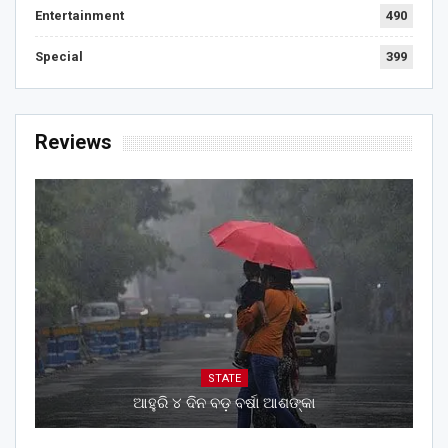
Entertainment
490
Special
399
Reviews
STATE
ଆହୁରି ୪ ଦିନ ବଡ଼ ବର୍ଷା ଆଶଙ୍କା