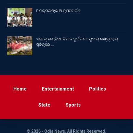
୮ ନକ୍ସଲଙ୍କ ଆତ୍ମସମର୍ପଣ
ଏୟାର୍ ଇଣ୍ଡିଆ ବିମାନ ଦୁର୍ଘଟଣା: ଫୁଏଲ୍‌ କଣ୍ଟ୍ରୋଲ୍‌
ସ୍ବିଚ୍‌ରେ …
Home
Entertainment
Politics
State
Sports
© 2026 - Odia News. All Rights Reserved.