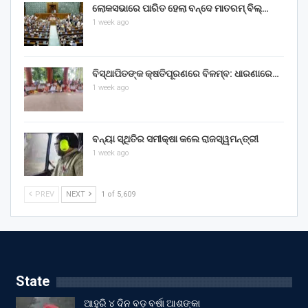
ଲୋକସଭାରେ ପାରିତ ହେଲା ବନ୍ଦେ ମାତରମ୍‌ ବିଲ୍‌…
1 week ago
ବିସ୍ଥାପିତଙ୍କ କ୍ଷତିପୂରଣରେ ବିଳମ୍ବ: ଧାରଣାରେ…
1 week ago
ବନ୍ୟା ସ୍ଥିତିର ସମୀକ୍ଷା କଲେ ରାଜସ୍ୱମନ୍ତ୍ରୀ
1 week ago
PREV
NEXT
1 of 5,609
State
ଆହୁରି ୪ ଦିନ ବଡ଼ ବର୍ଷା ଆଶଙ୍କା