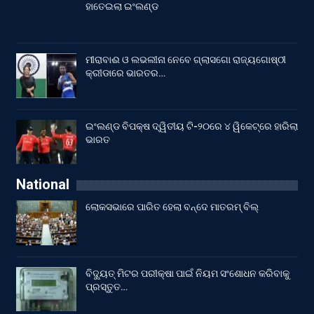
ହାତେଇଲା ଇଂଲଣ୍ଡ
ମୀରାବାଈ ଓ ଲଭଲୀନା ନେବେ ଗ୍ଲାସଗୋ ରାଜ୍ୟଗୋଷ୍ଠୀ
କ୍ରୀଡାରେ ଭାରତର…
ଇଂଲଣ୍ଡ ବିପକ୍ଷ ଦ୍ୱିତୀୟ ଟି-୨୦ରେ ୪ ୱିକେଟ୍‌ରେ ହାରିଲା
ଭାରତ
National
ଲୋକସଭାରେ ପାରିତ ହେଲା ବନ୍ଦେ ମାତରମ୍‌ ବିଲ୍‌
ବିଦ୍ୟୁତ୍ ମିଟର ପରୀକ୍ଷା ପାଇଁ ନିୟମ ସଂଶୋଧନ କରିବାକୁ
ପ୍ରସ୍ତୁତ…