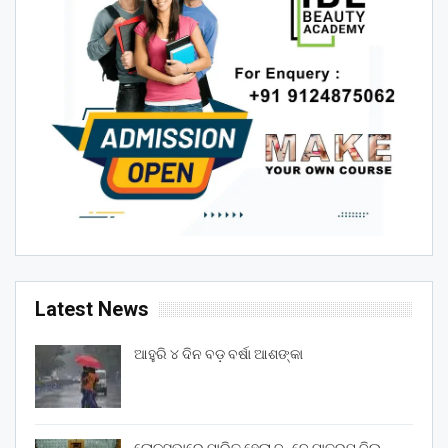
Latest News
ଆହୁରି ୪ ଦିନ ବଡ଼ ବର୍ଷା ଆଶଙ୍କା