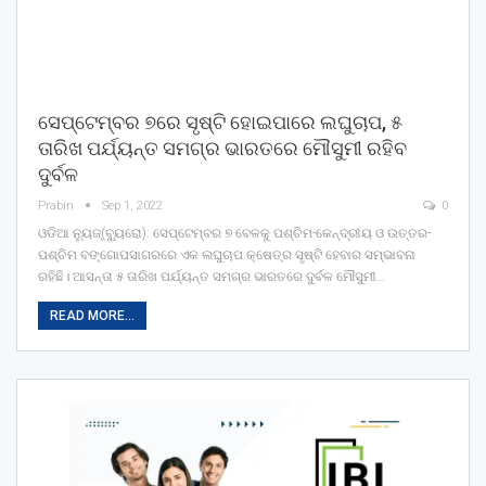
ସେପ୍ଟେମ୍ବର ୭ରେ ସୃଷ୍ଟି ହୋଇପାରେ ଲଘୁଚାପ, ୫
ତାରିଖ ପର୍ଯ୍ୟନ୍ତ ସମଗ୍ର ଭାରତରେ ମୌସୁମୀ ରହିବ
ଦୁର୍ବଳ
Prabin
Sep 1, 2022
0
ଓଡିଆ ନ୍ୟୁଜ୍(ବ୍ୟୁରୋ): ସେପ୍ଟେମ୍ବର ୭ ବେଳକୁ ପଶ୍ଚିମ-କେନ୍ଦ୍ରୀୟ ଓ ଉତ୍ତର-
ପଶ୍ଚିମ ବଙ୍ଗୋପସାଗରରେ ଏକ ଲଘୁଚାପ କ୍ଷେତ୍ର ସୃଷ୍ଟି ହେବାର ସମ୍ଭାବନା
ରହିଛି। ଆସନ୍ତା ୫ ତାରିଖ ପର୍ଯ୍ୟନ୍ତ ସମଗ୍ର ଭାରତରେ ଦୁର୍ବଳ ମୌସୁମୀ…
READ MORE...