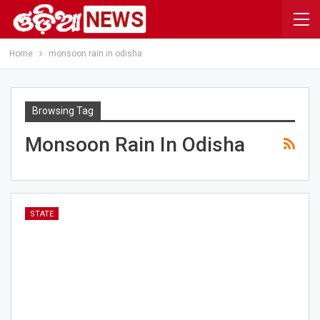
Home
monsoon rain in odisha
Browsing Tag
Monsoon Rain In Odisha
STATE