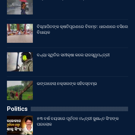
ବିସ୍ଥାପିତଙ୍କ କ୍ଷତିପୂରଣରେ ବିଳମ୍ବ: ଧାରଣାରେ ବସିଲେ
ବିଧାୟକ
ବନ୍ୟା ସ୍ଥିତିର ସମୀକ୍ଷା କଲେ ରାଜସ୍ୱମନ୍ତ୍ରୀ
ଭଙ୍ଗାହେଲା ନକ୍ସଲଙ୍କ ସହିଦସ୍ତମ୍ଭ
Politics
୫୩ ବର୍ଷ ବୟସରେ ପୂର୍ବତନ ମନ୍ତ୍ରୀ ସୁଶାନ୍ତ ସିଂହଙ୍କ
ପରଲୋକ