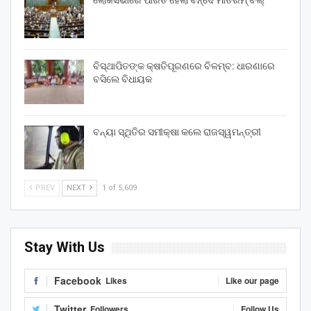
ଲୋକସଭାରେ ପାରିତ ହେଲା ବନ୍ଦେ ମାତରମ୍‌ ବିଲ୍‌
ବିସ୍ଥାପିତଙ୍କ କ୍ଷତିପୂରଣରେ ବିଳମ୍ବ: ଧାରଣାରେ
ବସିଲେ ବିଧାୟକ
ବନ୍ୟା ସ୍ଥିତିର ସମୀକ୍ଷା କଲେ ରାଜସ୍ୱମନ୍ତ୍ରୀ
PREV
NEXT
1 of 5,609
Stay With Us
Facebook
Likes
Like our page
Twitter
Followers
Follow Us