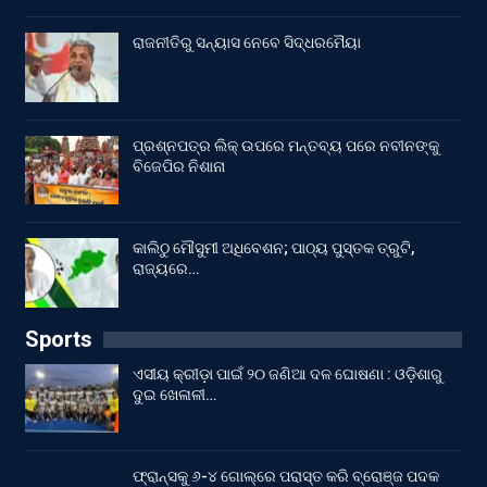
ରାଜନୀତିରୁ ସନ୍ୟାସ ନେବେ ସିଦ୍ଧରମୈୟା
ପ୍ରଶ୍ନପତ୍ର ଲିକ୍ ଉପରେ ମନ୍ତବ୍ୟ ପରେ ନବୀନଙ୍କୁ
ବିଜେପିର ନିଶାନା
କାଲିଠୁ ମୌସୁମୀ ଅଧିବେଶନ; ପାଠ୍ୟ ପୁସ୍ତକ ତ୍ରୁଟି,
ରାଜ୍ୟରେ…
Sports
ଏସୀୟ କ୍ରୀଡ଼ା ପାଇଁ ୨୦ ଜଣିଆ ଦଳ ଘୋଷଣା : ଓଡ଼ିଶାରୁ
ଦୁଇ ଖେଳାଳୀ…
ଫ୍ରାନ୍ସକୁ ୬-୪ ଗୋଲ୍‌ରେ ପରାସ୍ତ କରି ବ୍ରୋଞ୍ଜ ପଦକ