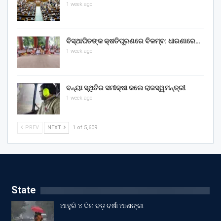
1 week ago
ବିସ୍ଥାପିତଙ୍କ କ୍ଷତିପୂରଣରେ ବିଳମ୍ବ: ଧାରଣାରେ…
1 week ago
ବନ୍ୟା ସ୍ଥିତିର ସମୀକ୍ଷା କଲେ ରାଜସ୍ୱମନ୍ତ୍ରୀ
1 week ago
PREV
NEXT
1 of 5,609
State
ଆହୁରି ୪ ଦିନ ବଡ଼ ବର୍ଷା ଆଶଙ୍କା