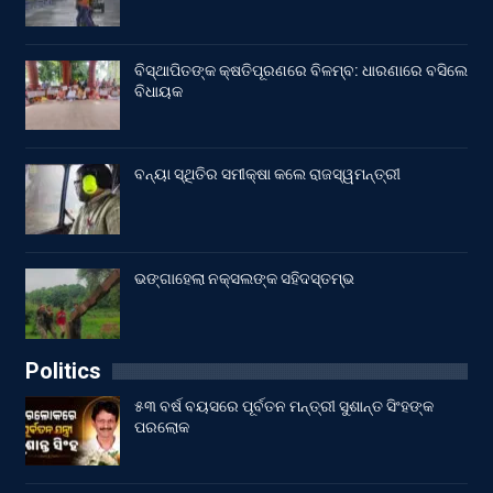
ବିସ୍ଥାପିତଙ୍କ କ୍ଷତିପୂରଣରେ ବିଳମ୍ବ: ଧାରଣାରେ ବସିଲେ
ବିଧାୟକ
ବନ୍ୟା ସ୍ଥିତିର ସମୀକ୍ଷା କଲେ ରାଜସ୍ୱମନ୍ତ୍ରୀ
ଭଙ୍ଗାହେଲା ନକ୍ସଲଙ୍କ ସହିଦସ୍ତମ୍ଭ
Politics
୫୩ ବର୍ଷ ବୟସରେ ପୂର୍ବତନ ମନ୍ତ୍ରୀ ସୁଶାନ୍ତ ସିଂହଙ୍କ
ପରଲୋକ