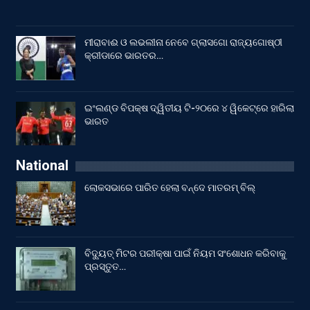
ମୀରାବାଈ ଓ ଲଭଲୀନା ନେବେ ଗ୍ଲାସଗୋ ରାଜ୍ୟଗୋଷ୍ଠୀ
କ୍ରୀଡାରେ ଭାରତର…
ଇଂଲଣ୍ଡ ବିପକ୍ଷ ଦ୍ୱିତୀୟ ଟି-୨୦ରେ ୪ ୱିକେଟ୍‌ରେ ହାରିଲା
ଭାରତ
National
ଲୋକସଭାରେ ପାରିତ ହେଲା ବନ୍ଦେ ମାତରମ୍‌ ବିଲ୍‌
ବିଦ୍ୟୁତ୍ ମିଟର ପରୀକ୍ଷା ପାଇଁ ନିୟମ ସଂଶୋଧନ କରିବାକୁ
ପ୍ରସ୍ତୁତ…