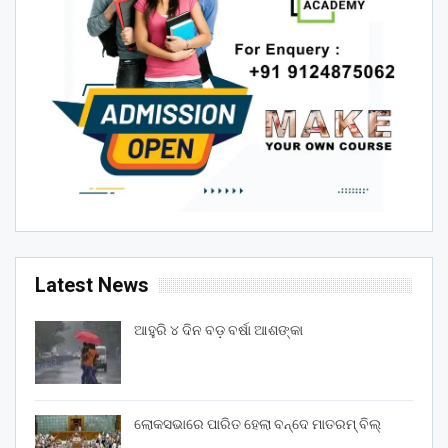
Latest News
ଆହୁରି ୪ ଦିନ ବଡ଼ ବର୍ଷା ଆଶଙ୍କା
ଲୋକସଭାରେ ପାରିତ ହେଲା ବନ୍ଦେ ମାତରମ୍‌ ବିଲ୍‌