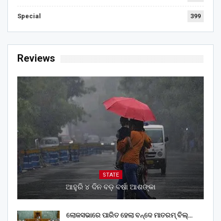
Special
399
Reviews
STATE
ଆହୁରି ୪ ଦିନ ବଡ଼ ବର୍ଷା ଆଶଙ୍କା
ଲୋକସଭାରେ ପାରିତ ହେଲା ବନ୍ଦେ ମାତରମ୍‌ ବିଲ୍‌…