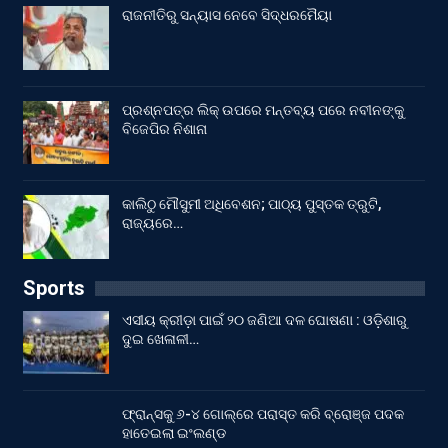
ରାଜନୀତିରୁ ସନ୍ୟାସ ନେବେ ସିଦ୍ଧରମୈୟା
ପ୍ରଶ୍ନପତ୍ର ଲିକ୍ ଉପରେ ମନ୍ତବ୍ୟ ପରେ ନବୀନଙ୍କୁ
ବିଜେପିର ନିଶାନା
କାଲିଠୁ ମୌସୁମୀ ଅଧିବେଶନ; ପାଠ୍ୟ ପୁସ୍ତକ ତ୍ରୁଟି,
ରାଜ୍ୟରେ…
Sports
ଏସୀୟ କ୍ରୀଡ଼ା ପାଇଁ ୨୦ ଜଣିଆ ଦଳ ଘୋଷଣା : ଓଡ଼ିଶାରୁ
ଦୁଇ ଖେଳାଳୀ…
ଫ୍ରାନ୍ସକୁ ୬-୪ ଗୋଲ୍‌ରେ ପରାସ୍ତ କରି ବ୍ରୋଞ୍ଜ ପଦକ
ହାତେଇଲା ଇଂଲଣ୍ଡ