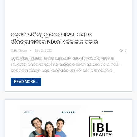
ନକ୍ସଲ ଗତିବିଧିକୁ ନେଇ ପାଟନା, ଗୟା ଓ
ଔରଙ୍ଗାବାଦରେ NIAର ଏକକାଳୀନ ଚଢାଉ
Odia News
Sep 2, 2022
0
ଓଡ଼ିଆ ନ୍ୟୁଜ୍ (ବ୍ୟୁରୋ): ଜାତୀୟ ଅନୁସନ୍ଧାନ ଏଜେନ୍ସି (ଏନଆଇଏ) ମାଓବାଦୀ
କେନ୍ଦ୍ରୀୟ କମିଟିର ସଦସ୍ୟ ବିଜୟ ଆର୍ୟ୍ୟଙ୍କ ଅନେକ ସ୍ଥାନରେ ଚଢାଉ କରିଛି।
ବୃତ୍ତିଗତ ଆର୍ୟ୍ୟଙ୍କ ଜିଲ୍ଲା କାଉନସିଲର ଝିଅ ଏବଂ ଜଣେ ଇଞ୍ଜିନିୟରଙ୍କ…
READ MORE...