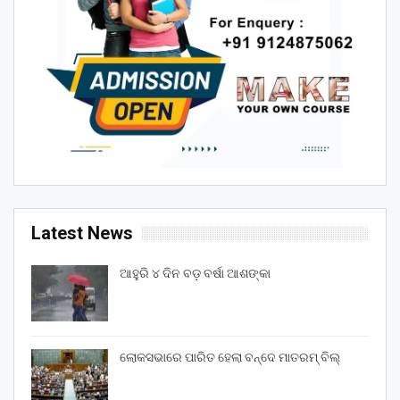
Latest News
ଆହୁରି ୪ ଦିନ ବଡ଼ ବର୍ଷା ଆଶଙ୍କା
ଲୋକସଭାରେ ପାରିତ ହେଲା ବନ୍ଦେ ମାତରମ୍‌ ବିଲ୍‌