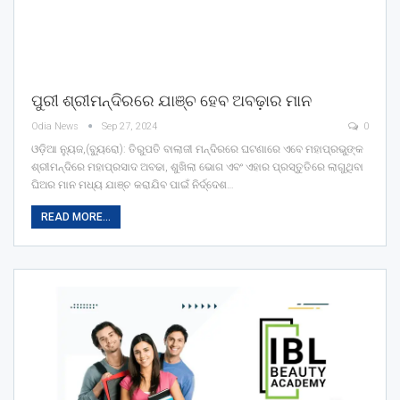
ପୁରୀ ଶ୍ରୀମନ୍ଦିରରେ ଯାଞ୍ଚ ହେବ ଅବଢ଼ାର ମାନ
Odia News
Sep 27, 2024
0
ଓଡ଼ିଆ ନ୍ୟୁଜ,(ବ୍ୟୁରୋ): ତିରୁପତି ବାଲାଜୀ ମନ୍ଦିରରେ ଘଟଣାରେ ଏବେ ମହାପ୍ରଭୁଙ୍କ
ଶ୍ରୀମନ୍ଦିରେ ମହାପ୍ରସାଦ ଅବଢା, ଶୁଖିଲା ଭୋଗ ଏବଂ ଏହାର ପ୍ରସ୍ତୁତିରେ ଲାଗୁଥିବା
ଘିଅର ମାନ ମଧ୍ୟ ଯାଞ୍ଚ କରାଯିବ ପାଇଁ ନିର୍ଦ୍ଦେଶ…
READ MORE...