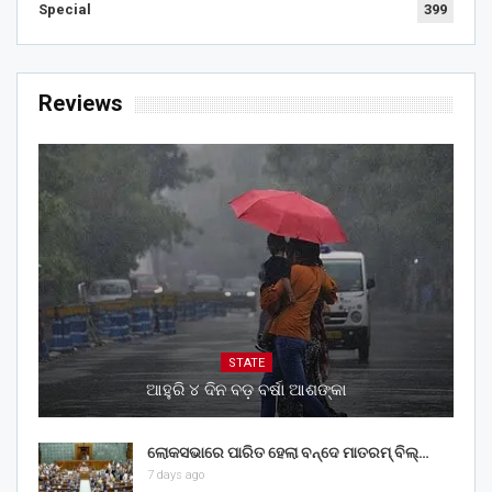
Special
399
Reviews
STATE
ଆହୁରି ୪ ଦିନ ବଡ଼ ବର୍ଷା ଆଶଙ୍କା
ଲୋକସଭାରେ ପାରିତ ହେଲା ବନ୍ଦେ ମାତରମ୍‌ ବିଲ୍‌…
7 days ago