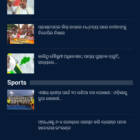
ପ୍ରଶ୍ନପତ୍ର ଲିକ୍ ଉପରେ ମନ୍ତବ୍ୟ ପରେ ନବୀନଙ୍କୁ
ବିଜେପିର ନିଶାନା
କାଲିଠୁ ମୌସୁମୀ ଅଧିବେଶନ; ପାଠ୍ୟ ପୁସ୍ତକ ତ୍ରୁଟି,
ରାଜ୍ୟରେ…
Sports
ଏସୀୟ କ୍ରୀଡ଼ା ପାଇଁ ୨୦ ଜଣିଆ ଦଳ ଘୋଷଣା : ଓଡ଼ିଶାରୁ
ଦୁଇ ଖେଳାଳୀ…
ଫ୍ରାନ୍ସକୁ ୬-୪ ଗୋଲ୍‌ରେ ପରାସ୍ତ କରି ବ୍ରୋଞ୍ଜ ପଦକ
ହାତେଇଲା ଇଂଲଣ୍ଡ