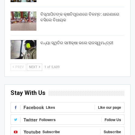
ବିସ୍ଥାପିତଙ୍କ କ୍ଷତିପୂରଣରେ ବିଳମ୍ବ: ଧାରଣାରେ
ବସିଲେ ବିଧାୟକ
ବନ୍ୟା ସ୍ଥିତିର ସମୀକ୍ଷା କଲେ ରାଜସ୍ୱମନ୍ତ୍ରୀ
PREV
NEXT
1 of 5,609
Stay With Us
Facebook
Likes
Like our page
Twitter
Followers
Follow Us
Youtube
Subscribe
Subscribe