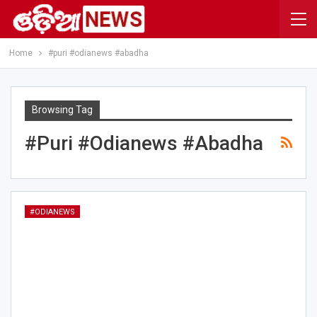
Home
#puri #odianews #abadha
Browsing Tag
#puri #odianews #abadha
#ODIANEWS