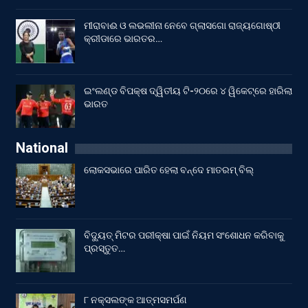
ମୀରାବାଈ ଓ ଲଭଲୀନା ନେବେ ଗ୍ଲାସଗୋ ରାଜ୍ୟଗୋଷ୍ଠୀ
କ୍ରୀଡାରେ ଭାରତର…
ଇଂଲଣ୍ଡ ବିପକ୍ଷ ଦ୍ୱିତୀୟ ଟି-୨୦ରେ ୪ ୱିକେଟ୍‌ରେ ହାରିଲା
ଭାରତ
National
ଲୋକସଭାରେ ପାରିତ ହେଲା ବନ୍ଦେ ମାତରମ୍‌ ବିଲ୍‌
ବିଦ୍ୟୁତ୍ ମିଟର ପରୀକ୍ଷା ପାଇଁ ନିୟମ ସଂଶୋଧନ କରିବାକୁ
ପ୍ରସ୍ତୁତ…
୮ ନକ୍ସଲଙ୍କ ଆତ୍ମସମର୍ପଣ