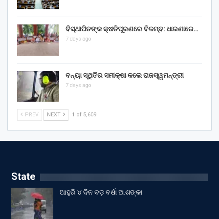
ବିସ୍ଥାପିତଙ୍କ କ୍ଷତିପୂରଣରେ ବିଳମ୍ବ: ଧାରଣାରେ…
7 days ago
ବନ୍ୟା ସ୍ଥିତିର ସମୀକ୍ଷା କଲେ ରାଜସ୍ୱମନ୍ତ୍ରୀ
7 days ago
PREV
NEXT
1 of 5,609
State
ଆହୁରି ୪ ଦିନ ବଡ଼ ବର୍ଷା ଆଶଙ୍କା