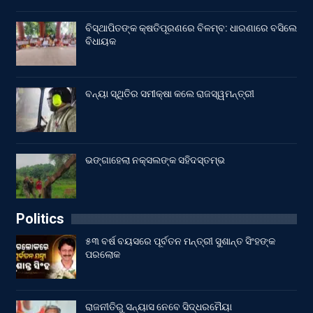
ବିସ୍ଥାପିତଙ୍କ କ୍ଷତିପୂରଣରେ ବିଳମ୍ବ: ଧାରଣାରେ ବସିଲେ
ବିଧାୟକ
ବନ୍ୟା ସ୍ଥିତିର ସମୀକ୍ଷା କଲେ ରାଜସ୍ୱମନ୍ତ୍ରୀ
ଭଙ୍ଗାହେଲା ନକ୍ସଲଙ୍କ ସହିଦସ୍ତମ୍ଭ
Politics
୫୩ ବର୍ଷ ବୟସରେ ପୂର୍ବତନ ମନ୍ତ୍ରୀ ସୁଶାନ୍ତ ସିଂହଙ୍କ
ପରଲୋକ
ରାଜନୀତିରୁ ସନ୍ୟାସ ନେବେ ସିଦ୍ଧରମୈୟା