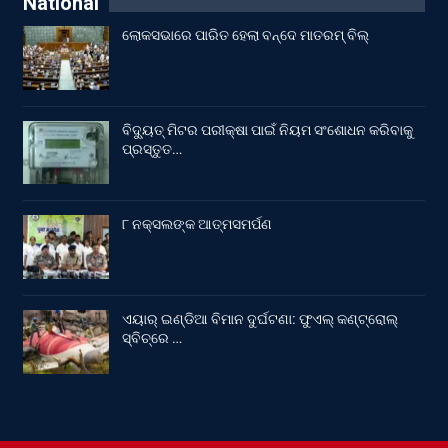
National
ଲୋକସଭାରେ ପାରିତ ହେଲା ବନ୍ଦେ ମାତରମ୍‌ ବିଲ୍‌
ବିଦ୍ୟୁତ୍ ମିଟର ପରୀକ୍ଷା ପାଇଁ ନିୟମ ସଂଶୋଧନ କରିବାକୁ
ପ୍ରସ୍ତୁତ…
୮ ନକ୍ସଲଙ୍କ ଆତ୍ମସମର୍ପଣ
ଏୟାର୍ ଇଣ୍ଡିଆ ବିମାନ ଦୁର୍ଘଟଣା: ଫୁଏଲ୍‌ କଣ୍ଟ୍ରୋଲ୍‌
ସ୍ବିଚ୍‌ରେ …