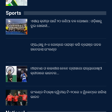
Sports
ଏସୀୟ କ୍ରୀଡ଼ା ପାଇଁ ୨୦ ଜଣିଆ ଦଳ ଘୋଷଣା : ଓଡ଼ିଶାରୁ
ଦୁଇ ଖେଳାଳୀ…
ଫ୍ରାନ୍ସକୁ ୬-୪ ଗୋଲ୍‌ରେ ପରାସ୍ତ କରି ବ୍ରୋଞ୍ଜ ପଦକ
ହାତେଇଲା ଇଂଲଣ୍ଡ
ମୀରାବାଈ ଓ ଲଭଲୀନା ନେବେ ଗ୍ଲାସଗୋ ରାଜ୍ୟଗୋଷ୍ଠୀ
କ୍ରୀଡାରେ ଭାରତର…
ଇଂଲଣ୍ଡ ବିପକ୍ଷ ଦ୍ୱିତୀୟ ଟି-୨୦ରେ ୪ ୱିକେଟ୍‌ରେ ହାରିଲା
ଭାରତ