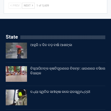
PREV
NEXT
1 of 5,609
State
ଆହୁରି ୪ ଦିନ ବଡ଼ ବର୍ଷା ଆଶଙ୍କା
ବିସ୍ଥାପିତଙ୍କ କ୍ଷତିପୂରଣରେ ବିଳମ୍ବ: ଧାରଣାରେ ବସିଲେ
ବିଧାୟକ
ବନ୍ୟା ସ୍ଥିତିର ସମୀକ୍ଷା କଲେ ରାଜସ୍ୱମନ୍ତ୍ରୀ