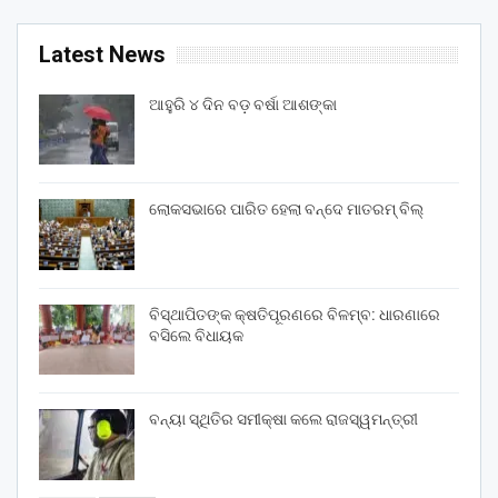
Latest News
ଆହୁରି ୪ ଦିନ ବଡ଼ ବର୍ଷା ଆଶଙ୍କା
ଲୋକସଭାରେ ପାରିତ ହେଲା ବନ୍ଦେ ମାତରମ୍‌ ବିଲ୍‌
ବିସ୍ଥାପିତଙ୍କ କ୍ଷତିପୂରଣରେ ବିଳମ୍ବ: ଧାରଣାରେ
ବସିଲେ ବିଧାୟକ
ବନ୍ୟା ସ୍ଥିତିର ସମୀକ୍ଷା କଲେ ରାଜସ୍ୱମନ୍ତ୍ରୀ