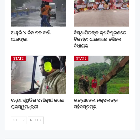
ଆହୁରି ୪ ଦିନ ବଡ଼ ବର୍ଷା
ବିସ୍ଥାପିତଙ୍କ କ୍ଷତିପୂରଣରେ
ଆଶଙ୍କା
ବିଳମ୍ବ: ଧାରଣାରେ ବସିଲେ
ବିଧାୟକ
STATE
STATE
ବନ୍ୟା ସ୍ଥିତିର ସମୀକ୍ଷା କଲେ
ଭଙ୍ଗାହେଲା ନକ୍ସଲଙ୍କ
ରାଜସ୍ୱମନ୍ତ୍ରୀ
ସହିଦସ୍ତମ୍ଭ
PREV
NEXT