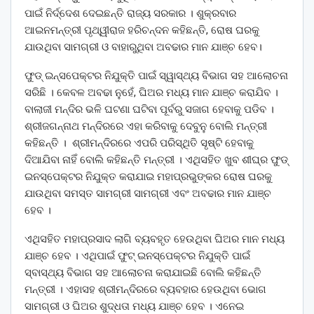
ପାଇଁ ନିର୍ଦ୍ଦେଶ ଦେଇଛନ୍ତି ରାଜ୍ୟ ସରକାର । ଶୁକ୍ରବାର
ଆଇନମନ୍ତ୍ରୀ ପୃଥ୍ୱୀରାଜ ହରିଚନ୍ଦନ କହିଛନ୍ତି, ରୋଷ ଘରକୁ
ଯାଉଥିବା ସାମଗ୍ରୀ ଓ ବାହାରୁଥିବା ଅବଢାର ମାନ ଯାଞ୍ଚ ହେବ।
ଫୁଡ୍‌ ଇନ୍ସପେକ୍ଟର ନିଯୁକ୍ତି ପାଇଁ ସ୍ୱାସ୍ଥ୍ୟ ବିଭାଗ ସହ ଆଲୋଚନା
ସରିଛି । କେବଳ ଅବଢା ନୁହେଁ, ଘିଅର ମଧ୍ୟ ମାନ ଯାଞ୍ଚ କରାଯିବ ।
ବାଲାଜୀ ମନ୍ଦିର ଭଳି ଘଟଣା ଘଟିବା ପୂର୍ବରୁ ସଜାଗ ହେବାକୁ ପଡିବ ।
ଶ୍ରୀଜଗନ୍ନାଥ ମନ୍ଦିରରେ ଏହା କରିବାକୁ ଦେବୁନୁ ବୋଲି ମନ୍ତ୍ରୀ
କହିଛନ୍ତି । ଶ୍ରୀମନ୍ଦିରରେ ଏପରି ପରିସ୍ଥିତି ସୃଷ୍ଟି ହେବାକୁ
ଦିଆଯିବା ନାହିଁ ବୋଲି କହିଛନ୍ତି ମନ୍ତ୍ରୀ । ଏଥିସହିତ ଖୁବ ଶୀଘ୍ର ଫୁଡ୍
ଇନସ୍ପେକ୍ଟର ନିଯୁକ୍ତ କରାଯାଇ ମହାପ୍ରଭୁଙ୍କର ରୋଷ ଘରକୁ
ଯାଉଥିବା ସମସ୍ତ ସାମଗ୍ରୀ ସାମଗ୍ରୀ ଏବଂ ଅବଢାର ମାନ ଯାଞ୍ଚ
ହେବ ।
ଏଥିସହିତ ମହାପ୍ରସାଦ ଲାଗି ବ୍ୟବହୃତ ହେଉଥିବା ଘିଅର ମାନ ମଧ୍ୟ
ଯାଞ୍ଚ ହେବ । ଏଥିପାଇଁ ଫୁଟ୍ ଇନସ୍ପେକ୍ଟର ନିଯୁକ୍ତି ପାଇଁ
ସ୍ବାସ୍ଥ୍ୟ ବିଭାଗ ସହ ଆଲୋଚନା କରାଯାଇଛି ବୋଲି କହିଛନ୍ତି
ମନ୍ତ୍ରୀ । ଏହାସହ ଶ୍ରୀମନ୍ଦିରରେ ବ୍ୟବହାର ହେଉଥିବା ଭୋଗ
ସାମଗ୍ରୀ ଓ ଘିଅର ଶୁଦ୍ଧତା ମଧ୍ୟ ଯାଞ୍ଚ ହେବ । ଏନେଇ