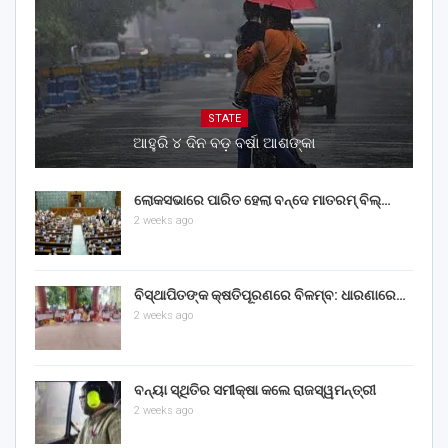
STATE
ଆହୁରି ୪ ଦିନ ବଡ଼ ବର୍ଷା ଆଶଙ୍କା
ଲୋକସଭାରେ ପାରିତ ହେଲା ବନ୍ଦେ ମାତରମ୍‌ ବିଲ୍‌…
2 weeks ago
ବିସ୍ଥାପିତଙ୍କ କ୍ଷତିପୂରଣରେ ବିଳମ୍ବ: ଧାରଣାରେ…
2 weeks ago
ବନ୍ୟା ସ୍ଥିତିର ସମୀକ୍ଷା କଲେ ରାଜସ୍ୱମନ୍ତ୍ରୀ
2 weeks ago