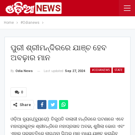
Home
#Odianews
ପୁରୀ ଶ୍ରୀମନ୍ଦିରରେ ଯାଞ୍ଚ ହେବ
ଅବଢ଼ାର ମାନ
#ODIANEWS
STATE
Last updated
Sep 27, 2024
By
Odia News
0
Share
ଓଡ଼ିଆ ନ୍ୟୁଜ,(ବ୍ୟୁରୋ): ତିରୁପତି ବାଲାଜୀ ମନ୍ଦିରରେ ଘଟଣାରେ ଏବେ
ମହାପ୍ରଭୁଙ୍କ ଶ୍ରୀମନ୍ଦିରେ ମହାପ୍ରସାଦ ଅବଢା, ଶୁଖିଲା ଭୋଗ ଏବଂ
ଏହାର ପ୍ରସ୍ତୁତିରେ ଲାଗୁଥିବା ଘିଅର ମାନ ମଧ୍ୟ ଯାଞ୍ଚ କରାଯିବ