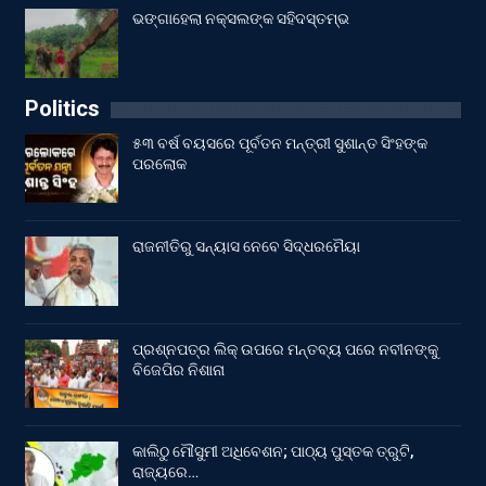
ଭଙ୍ଗାହେଲା ନକ୍ସଲଙ୍କ ସହିଦସ୍ତମ୍ଭ
Politics
୫୩ ବର୍ଷ ବୟସରେ ପୂର୍ବତନ ମନ୍ତ୍ରୀ ସୁଶାନ୍ତ ସିଂହଙ୍କ
ପରଲୋକ
ରାଜନୀତିରୁ ସନ୍ୟାସ ନେବେ ସିଦ୍ଧରମୈୟା
ପ୍ରଶ୍ନପତ୍ର ଲିକ୍ ଉପରେ ମନ୍ତବ୍ୟ ପରେ ନବୀନଙ୍କୁ
ବିଜେପିର ନିଶାନା
କାଲିଠୁ ମୌସୁମୀ ଅଧିବେଶନ; ପାଠ୍ୟ ପୁସ୍ତକ ତ୍ରୁଟି,
ରାଜ୍ୟରେ…