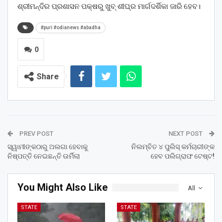
ଶ୍ରୀମନ୍ଦିର ପ୍ରଶାସନ ପକ୍ଷରୁ ଖୁବ୍‌ ଶୀଘ୍ର ମାର୍ଗଦର୍ଶିକା ଜାରି ହେବ।
#puri #odianews #abadha
0
Share
PREV POST
NEXT POST
ସ୍ୱାମୀଙ୍କଠାରୁ ଅଲଗା ହେବାକୁ
ନିଲମ୍ବିତ ୪ ପୁଲିସ୍‌ କର୍ମଚାରୀଙ୍କ
ନିଷ୍ପତ୍ତି ନେଇଛନ୍ତି ଉର୍ମିଲା
ହେବ ପଲିଗ୍ରାଫ ଟେଷ୍ଟ!
You Might Also Like
All
STATE
STATE