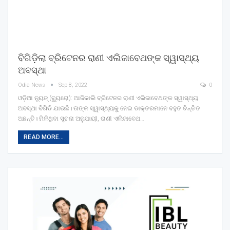
ବିଗିଡ଼ିଲା ବ୍ରିଟେନର ରାଣୀ ଏଲିଜାବେଥଙ୍କ ସ୍ୱାସ୍ଥ୍ୟ
ଅବସ୍ଥା
Odia News
Sep 8, 2022
0
ଓଡ଼ିଆ ନ୍ୟୁଜ୍ (ବ୍ୟୁରୋ): ଆଜିକାଲି ବ୍ରିଟେନର ରାଣୀ ଏଲିଜାବେଥଙ୍କ ସ୍ୱାସ୍ଥ୍ୟ
ଅବସ୍ଥା ବିଗିଡି ଯାଉଛି। ତାଙ୍କ ସ୍ୱାସ୍ଥ୍ୟକୁ ନେଇ ଡାକ୍ତରମାନେ ବହୁତ ଚିନ୍ତିତ
ଅଛନ୍ତି। ମିଳିଥିବା ସୂଚନା ଅନୁଯାୟୀ, ରାଣୀ ଏଲିଜାବେଥ…
READ MORE...