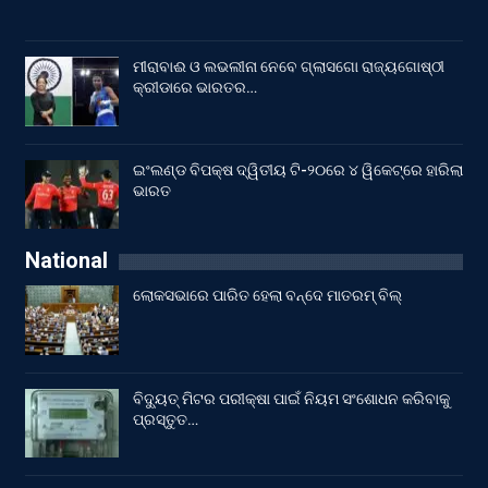
ମୀରାବାଈ ଓ ଲଭଲୀନା ନେବେ ଗ୍ଲାସଗୋ ରାଜ୍ୟଗୋଷ୍ଠୀ
କ୍ରୀଡାରେ ଭାରତର…
ଇଂଲଣ୍ଡ ବିପକ୍ଷ ଦ୍ୱିତୀୟ ଟି-୨୦ରେ ୪ ୱିକେଟ୍‌ରେ ହାରିଲା
ଭାରତ
National
ଲୋକସଭାରେ ପାରିତ ହେଲା ବନ୍ଦେ ମାତରମ୍‌ ବିଲ୍‌
ବିଦ୍ୟୁତ୍ ମିଟର ପରୀକ୍ଷା ପାଇଁ ନିୟମ ସଂଶୋଧନ କରିବାକୁ
ପ୍ରସ୍ତୁତ…