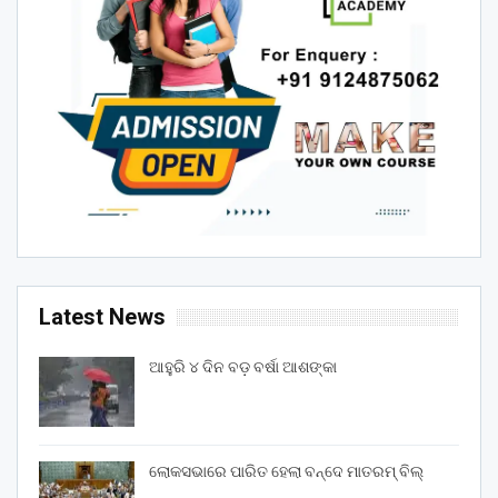
Latest News
ଆହୁରି ୪ ଦିନ ବଡ଼ ବର୍ଷା ଆଶଙ୍କା
ଲୋକସଭାରେ ପାରିତ ହେଲା ବନ୍ଦେ ମାତରମ୍‌ ବିଲ୍‌