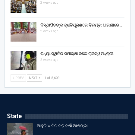
2 weeks ago
ବିସ୍ଥାପିତଙ୍କ କ୍ଷତିପୂରଣରେ ବିଳମ୍ବ: ଧାରଣାରେ…
2 weeks ago
ବନ୍ୟା ସ୍ଥିତିର ସମୀକ୍ଷା କଲେ ରାଜସ୍ୱମନ୍ତ୍ରୀ
2 weeks ago
PREV
NEXT
1 of 5,609
State
ଆହୁରି ୪ ଦିନ ବଡ଼ ବର୍ଷା ଆଶଙ୍କା