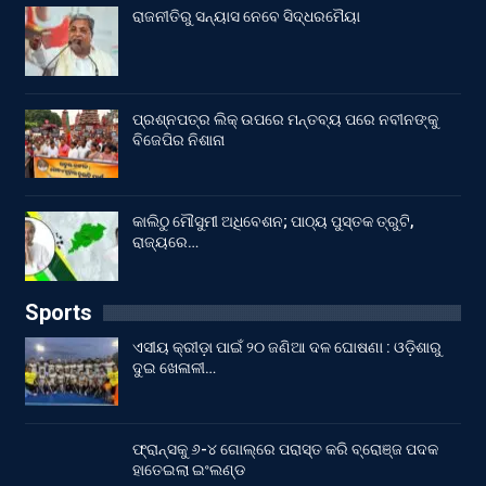
ରାଜନୀତିରୁ ସନ୍ୟାସ ନେବେ ସିଦ୍ଧରମୈୟା
ପ୍ରଶ୍ନପତ୍ର ଲିକ୍ ଉପରେ ମନ୍ତବ୍ୟ ପରେ ନବୀନଙ୍କୁ
ବିଜେପିର ନିଶାନା
କାଲିଠୁ ମୌସୁମୀ ଅଧିବେଶନ; ପାଠ୍ୟ ପୁସ୍ତକ ତ୍ରୁଟି,
ରାଜ୍ୟରେ…
Sports
ଏସୀୟ କ୍ରୀଡ଼ା ପାଇଁ ୨୦ ଜଣିଆ ଦଳ ଘୋଷଣା : ଓଡ଼ିଶାରୁ
ଦୁଇ ଖେଳାଳୀ…
ଫ୍ରାନ୍ସକୁ ୬-୪ ଗୋଲ୍‌ରେ ପରାସ୍ତ କରି ବ୍ରୋଞ୍ଜ ପଦକ
ହାତେଇଲା ଇଂଲଣ୍ଡ