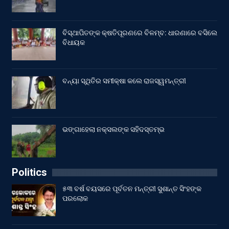
ବିସ୍ଥାପିତଙ୍କ କ୍ଷତିପୂରଣରେ ବିଳମ୍ବ: ଧାରଣାରେ ବସିଲେ
ବିଧାୟକ
ବନ୍ୟା ସ୍ଥିତିର ସମୀକ୍ଷା କଲେ ରାଜସ୍ୱମନ୍ତ୍ରୀ
ଭଙ୍ଗାହେଲା ନକ୍ସଲଙ୍କ ସହିଦସ୍ତମ୍ଭ
Politics
୫୩ ବର୍ଷ ବୟସରେ ପୂର୍ବତନ ମନ୍ତ୍ରୀ ସୁଶାନ୍ତ ସିଂହଙ୍କ
ପରଲୋକ