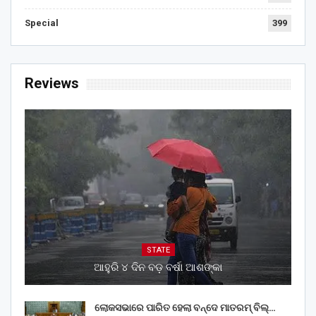
Special
399
Reviews
STATE
ଆହୁରି ୪ ଦିନ ବଡ଼ ବର୍ଷା ଆଶଙ୍କା
ଲୋକସଭାରେ ପାରିତ ହେଲା ବନ୍ଦେ ମାତରମ୍‌ ବିଲ୍‌…