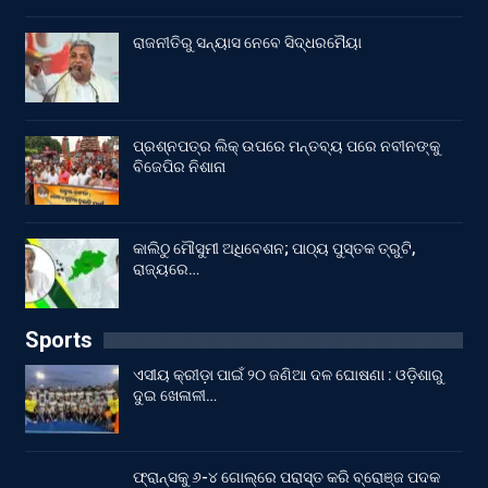
ରାଜନୀତିରୁ ସନ୍ୟାସ ନେବେ ସିଦ୍ଧରମୈୟା
ପ୍ରଶ୍ନପତ୍ର ଲିକ୍ ଉପରେ ମନ୍ତବ୍ୟ ପରେ ନବୀନଙ୍କୁ
ବିଜେପିର ନିଶାନା
କାଲିଠୁ ମୌସୁମୀ ଅଧିବେଶନ; ପାଠ୍ୟ ପୁସ୍ତକ ତ୍ରୁଟି,
ରାଜ୍ୟରେ…
Sports
ଏସୀୟ କ୍ରୀଡ଼ା ପାଇଁ ୨୦ ଜଣିଆ ଦଳ ଘୋଷଣା : ଓଡ଼ିଶାରୁ
ଦୁଇ ଖେଳାଳୀ…
ଫ୍ରାନ୍ସକୁ ୬-୪ ଗୋଲ୍‌ରେ ପରାସ୍ତ କରି ବ୍ରୋଞ୍ଜ ପଦକ