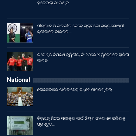
ହାତେଇଲା ଇଂଲଣ୍ଡ
ମୀରାବାଈ ଓ ଲଭଲୀନା ନେବେ ଗ୍ଲାସଗୋ ରାଜ୍ୟଗୋଷ୍ଠୀ
କ୍ରୀଡାରେ ଭାରତର…
ଇଂଲଣ୍ଡ ବିପକ୍ଷ ଦ୍ୱିତୀୟ ଟି-୨୦ରେ ୪ ୱିକେଟ୍‌ରେ ହାରିଲା
ଭାରତ
National
ଲୋକସଭାରେ ପାରିତ ହେଲା ବନ୍ଦେ ମାତରମ୍‌ ବିଲ୍‌
ବିଦ୍ୟୁତ୍ ମିଟର ପରୀକ୍ଷା ପାଇଁ ନିୟମ ସଂଶୋଧନ କରିବାକୁ
ପ୍ରସ୍ତୁତ…