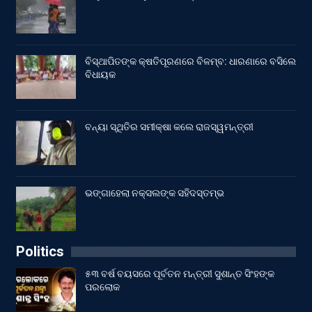
ବିସ୍ଥାପିତଙ୍କ କ୍ଷତିପୂରଣରେ ବିଳମ୍ବ: ଧାରଣାରେ ବସିଲେ
ବିଧାୟକ
ବନ୍ୟା ସ୍ଥିତିର ସମୀକ୍ଷା କଲେ ରାଜସ୍ୱମନ୍ତ୍ରୀ
ଭଙ୍ଗାହେଲା ନକ୍ସଲଙ୍କ ସହିଦସ୍ତମ୍ଭ
Politics
୫୩ ବର୍ଷ ବୟସରେ ପୂର୍ବତନ ମନ୍ତ୍ରୀ ସୁଶାନ୍ତ ସିଂହଙ୍କ
ପରଲୋକ