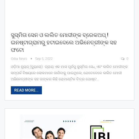
ସୁସ୍ମିତା ସେନ ଓ ଲଲିତ ମୋଦୀଙ୍କ ବ୍ରେକଅପ୍ !
ଇନଷ୍ଟାଗ୍ରାମରୁ ହଟାଇଦେଲେ ଅଭିନେତ୍ରୀଙ୍କ ସହ
ଫଟୋ
Odia News
Sep 5, 2022
0
ଓଡ଼ିଆ ନ୍ୟୁଜ୍ (ବ୍ୟୁରୋ): ପ୍ରାୟ ଏକ ମାସ ପୂର୍ବରୁ ସୁସ୍ମିତା ସେନ୍ ଏବଂ ଲଲିତ ମୋଦୀଙ୍କ
ସମ୍ପର୍କ ବିଷୟରେ ଲୋକମାନେ ଜାଣିବାକୁ ପାଇଥିଲେ, ଯେତେବେଳେ ଲଲିତ ମୋଦୀ
ଅଭିନେତ୍ରୀଙ୍କ ସହ ତାଙ୍କର କିଛି ରୋମାଣ୍ଟିକ ଚିତ୍ର ପୋଷ୍ଟ…
READ MORE...