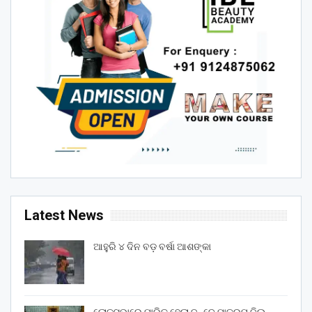
Latest News
ଆହୁରି ୪ ଦିନ ବଡ଼ ବର୍ଷା ଆଶଙ୍କା