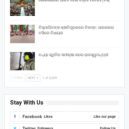
ଲୋକସଭାରେ ପାରିତ ହେଲା ବନ୍ଦେ ମାତରମ୍‌ ବିଲ୍‌
ବିସ୍ଥାପିତଙ୍କ କ୍ଷତିପୂରଣରେ ବିଳମ୍ବ: ଧାରଣାରେ
ବସିଲେ ବିଧାୟକ
ବନ୍ୟା ସ୍ଥିତିର ସମୀକ୍ଷା କଲେ ରାଜସ୍ୱମନ୍ତ୍ରୀ
PREV
NEXT
1 of 5,609
Stay With Us
Facebook
Likes
Like our page
Twitter
Followers
Follow Us