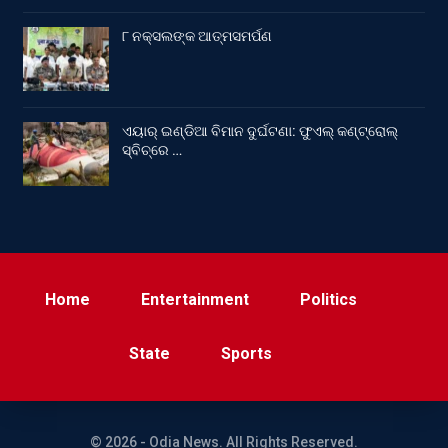
୮ ନକ୍ସଲଙ୍କ ଆତ୍ମସମର୍ପଣ
ଏୟାର୍ ଇଣ୍ଡିଆ ବିମାନ ଦୁର୍ଘଟଣା: ଫୁଏଲ୍‌ କଣ୍ଟ୍ରୋଲ୍‌
ସ୍ବିଚ୍‌ରେ …
Home
Entertainment
Politics
State
Sports
© 2026 - Odia News. All Rights Reserved.