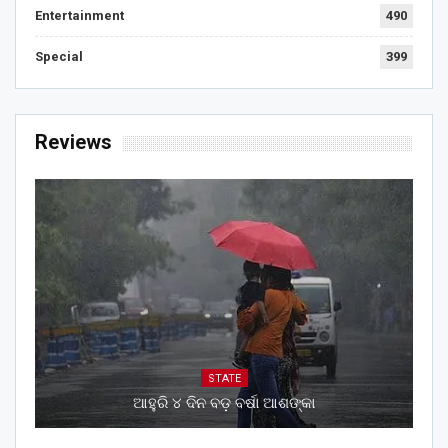
Entertainment
490
Special
399
Reviews
STATE
ଆହୁରି ୪ ଦିନ ବଡ଼ ବର୍ଷା ଆଶଙ୍କା