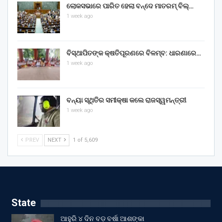
ଲୋକସଭାରେ ପାରିତ ହେଲା ବନ୍ଦେ ମାତରମ୍‌ ବିଲ୍‌…
1 week ago
ବିସ୍ଥାପିତଙ୍କ କ୍ଷତିପୂରଣରେ ବିଳମ୍ବ: ଧାରଣାରେ…
1 week ago
ବନ୍ୟା ସ୍ଥିତିର ସମୀକ୍ଷା କଲେ ରାଜସ୍ୱମନ୍ତ୍ରୀ
1 week ago
PREV
NEXT
1 of 5,609
State
ଆହୁରି ୪ ଦିନ ବଡ଼ ବର୍ଷା ଆଶଙ୍କା