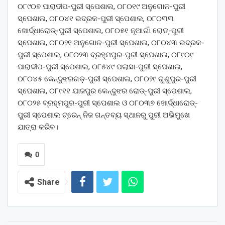
୦୮୯୦୭ ପାରାଦୀପ-ପୁରୀ ସ୍ପେଶାଲ, ୦୮୦୧୯ ଅନୁଗୋଳ-ପୁରୀ
ସ୍ପେଶାଲ, ୦୮୦୪୧ ଭଦ୍ରକ-ପୁରୀ ସ୍ପେଶାଲ, ୦୮୦୩୩
ଖୋର୍ଦ୍ଧାରୋଡ୍‌-ପୁରୀ ସ୍ପେଶାଲ, ୦୮୦୫୧ ନୂଆଗାଁ ରୋଡ୍‌-ପୁରୀ
ସ୍ପେଶାଲ, ୦୮୦୨୧ ଅନୁଗୋଳ-ପୁରୀ ସ୍ପେଶାଲ, ୦୮୦୪୩ ଭଦ୍ରକ-
ପୁରୀ ସ୍ପେଶାଲ, ୦୮୦୨୩ ବ୍ରହ୍ମପୁର-ପୁରୀ ସ୍ପେଶାଲ, ୦୮୯୦୯
ପାରାଦୀପ-ପୁରୀ ସ୍ପେଶାଲ, ୦୮୫୪୯ ପଲାସା-ପୁରୀ ସ୍ପେଶାଲ,
୦୮୦୪୫ କେନ୍ଦୁଝରଗଡ଼-ପୁରୀ ସ୍ପେଶାଲ, ୦୮୦୨୯ ଗୁଣୁପୁର-ପୁରୀ
ସ୍ପେଶାଲ, ୦୮୯୧୧ ଯାଜପୁର କେନ୍ଦୁଝର ରୋଡ୍‌-ପୁରୀ ସ୍ପେଶାଲ,
୦୮୦୨୫ ବ୍ରହ୍ମପୁର-ପୁରୀ ସ୍ପେଶାଲ ଓ ୦୮୦୩୭ ଖୋର୍ଦ୍ଧାରୋଡ୍‌-
ପୁରୀ ସ୍ପେଶାଲ ଟ୍ରେନ୍‌ ନିଜ ଗନ୍ତବ୍ୟ ସ୍ଥାନରୁ ପୁରୀ ଅଭିମୁଖେ
ଯାତ୍ରା କରିବ।
0
Share