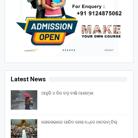
Latest News
ଆହୁରି ୪ ଦିନ ବଡ଼ ବର୍ଷା ଆଶଙ୍କା
ଲୋକସଭାରେ ପାରିତ ହେଲା ବନ୍ଦେ ମାତରମ୍‌ ବିଲ୍‌