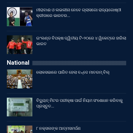
ମୀରାବାଈ ଓ ଲଭଲୀନା ନେବେ ଗ୍ଲାସଗୋ ରାଜ୍ୟଗୋଷ୍ଠୀ
କ୍ରୀଡାରେ ଭାରତର…
ଇଂଲଣ୍ଡ ବିପକ୍ଷ ଦ୍ୱିତୀୟ ଟି-୨୦ରେ ୪ ୱିକେଟ୍‌ରେ ହାରିଲା
ଭାରତ
National
ଲୋକସଭାରେ ପାରିତ ହେଲା ବନ୍ଦେ ମାତରମ୍‌ ବିଲ୍‌
ବିଦ୍ୟୁତ୍ ମିଟର ପରୀକ୍ଷା ପାଇଁ ନିୟମ ସଂଶୋଧନ କରିବାକୁ
ପ୍ରସ୍ତୁତ…
୮ ନକ୍ସଲଙ୍କ ଆତ୍ମସମର୍ପଣ