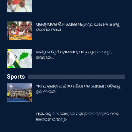
ପ୍ରଶ୍ନପତ୍ର ଲିକ୍ ଉପରେ ମନ୍ତବ୍ୟ ପରେ ନବୀନଙ୍କୁ
ବିଜେପିର ନିଶାନା
କାଲିଠୁ ମୌସୁମୀ ଅଧିବେଶନ; ପାଠ୍ୟ ପୁସ୍ତକ ତ୍ରୁଟି,
ରାଜ୍ୟରେ…
Sports
ଏସୀୟ କ୍ରୀଡ଼ା ପାଇଁ ୨୦ ଜଣିଆ ଦଳ ଘୋଷଣା : ଓଡ଼ିଶାରୁ
ଦୁଇ ଖେଳାଳୀ…
ଫ୍ରାନ୍ସକୁ ୬-୪ ଗୋଲ୍‌ରେ ପରାସ୍ତ କରି ବ୍ରୋଞ୍ଜ ପଦକ
ହାତେଇଲା ଇଂଲଣ୍ଡ