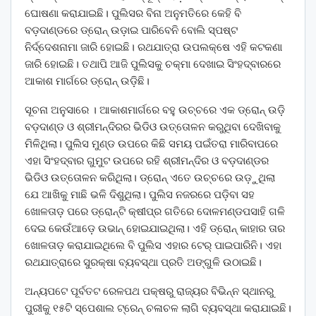
ଘୋଷଣା କରାଯାଇଛି। ପୁଲିସର ବିନା ଅନୁମତିରେ କେହି ବି
ବଡ଼ଦାଣ୍ଡରେ ଡ୍ରୋନ୍‌ ଉଡ଼ାଇ ପାରିବେନି ବୋଲି ସ୍ପଷ୍ଟ
ନିର୍ଦ୍ଦେଶନାମା ଜାରି ହୋଇଛି। ରଥଯାତ୍ରା ଉପଲକ୍ଷେ ଏହି କଟକଣା
ଜାରି ହୋଇଛି। ତଥାପି ଆଜି ପୁଲିସକୁ ଚକ୍‌ମା ଦେଖାଇ ସିଂହଦ୍ବାରରେ
ଆକାଶ ମାର୍ଗରେ ଡ୍ରୋନ୍‌ ଉଡ଼ିଛି।
ସୂଚନା ଅନୁସାରେ । ଆକାଶମାର୍ଗରେ ବହୁ ଉଚ୍ଚରେ ଏକ ଡ୍ରୋନ୍‌ ଉଡ଼ି
ବଡ଼ଦାଣ୍ଡ ଓ ଶ୍ରୀମନ୍ଦିରର ଭିଡିଓ ଉତ୍ତୋଳନ କରୁଥିବା ଦେଖିବାକୁ
ମିଳିଥିଲା। ପୁଲିସ ମୁଣ୍ଡ ଉପରେ କିଛି ସମୟ ପଇଁତରା ମାରିବାପରେ
ଏହା ସିଂହଦ୍ବାର ଗୁମୁଟ ଉପରେ ରହି ଶ୍ରୀମନ୍ଦିର ଓ ବଡ଼ଦାଣ୍ଡର
ଭିଡିଓ ଉତ୍ତୋଳନ କରିଥିଲା। ଡ୍ରୋନ୍‌ ଏତେ ଉଚ୍ଚରେ ଉଡ଼ୁଥିଲା
ଯେ ଆଖିକୁ ମାଛି ଭଳି ଦିଶୁଥିଲା। ପୁଲିସ ନଜରରେ ପଡ଼ିବା ସହ
ଖୋଳତାଡ଼ ପରେ ଡ୍ରୋନ୍‌ଟି କ୍ଷୀପ୍ର ଗତିରେ ଦୋଳମଣ୍ଡପସାହି ଗଳି
ଦେଇ କେଉଁଆଡ଼େ ଉଭାନ୍‌ ହୋଇଯାଇଥିଲା। ଏହି ଡ୍ରୋନ୍‌ କାହାର ତାର
ଖୋଳତାଡ଼ କରାଯାଇଥିଲେ ବି ପୁଲିସ ଏହାର ଟେର୍‌ ପାଇପାରିନି। ଏହା
ରଥଯାତ୍ରାରେ ସୁରକ୍ଷା ବ୍ୟବସ୍ଥା ପ୍ରତି ଅଙ୍ଗୁଳି ଉଠାଇଛି।
ଅନ୍ୟପଟେ ପୂର୍ବତଟ ରେଳପଥ ପକ୍ଷରୁ ରାଜ୍ୟର ବିଭିନ୍ନ ସ୍ଥାନରୁ
ପୁରୀକୁ ୧୫ଟି ସ୍ପେଶାଲ ଟ୍ରେନ୍‌ ଚଳାଚଳ ଲାଗି ବ୍ୟବସ୍ଥା କରାଯାଇଛି।