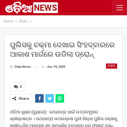
Home
State
ପୁଲିସକୁ ଚକ୍‌ମା ଦେଖାଇ ସିଂହଦ୍ବାରରେ
ଆକାଶ ମାର୍ଗରେ ଉଡିଲା ଡ୍ରୋନ୍‌
STATE
On
Jun 19, 2023
By
Odia News
0
Share
ଓଡ଼ିଆ ନ୍ୟୁଜ (ବ୍ୟୁ୍ରୋ) : ରଥଯାତ୍ରା ପାଇଁ ଉତ୍ସବମୁଖର
ଶ୍ରୀକ୍ଷେତ୍ର । ରଥଯାତ୍ରା ଉପଲକ୍ଷେ ପୁରୀ ଜିଲ୍ଲା ପୁଲିସ ପକ୍ଷରୁ
ଶ୍ରୀମନ୍ଦିର ଆଖପାଖ ସହ ସମ୍ପୂର୍ଣ୍ଣ ବଡ଼ଦାଣ୍ଡ ନୋ ଫ୍ଲାଇଂ ଜୋନ୍‌