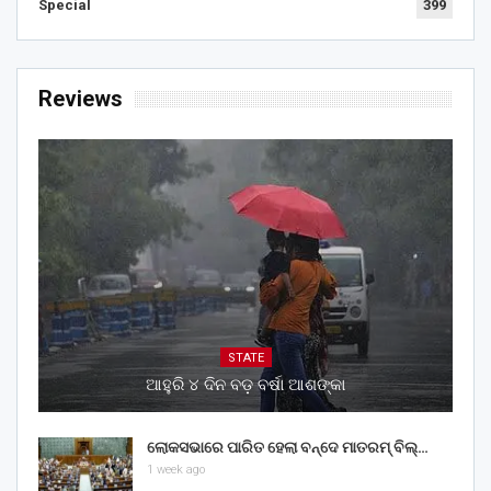
Special
399
Reviews
STATE
ଆହୁରି ୪ ଦିନ ବଡ଼ ବର୍ଷା ଆଶଙ୍କା
ଲୋକସଭାରେ ପାରିତ ହେଲା ବନ୍ଦେ ମାତରମ୍‌ ବିଲ୍‌…
1 week ago