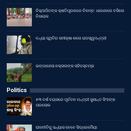
ବିସ୍ଥାପିତଙ୍କ କ୍ଷତିପୂରଣରେ ବିଳମ୍ବ: ଧାରଣାରେ ବସିଲେ
ବିଧାୟକ
ବନ୍ୟା ସ୍ଥିତିର ସମୀକ୍ଷା କଲେ ରାଜସ୍ୱମନ୍ତ୍ରୀ
ଭଙ୍ଗାହେଲା ନକ୍ସଲଙ୍କ ସହିଦସ୍ତମ୍ଭ
Politics
୫୩ ବର୍ଷ ବୟସରେ ପୂର୍ବତନ ମନ୍ତ୍ରୀ ସୁଶାନ୍ତ ସିଂହଙ୍କ
ପରଲୋକ
ରାଜନୀତିରୁ ସନ୍ୟାସ ନେବେ ସିଦ୍ଧରମୈୟା