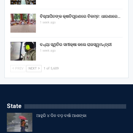
ବିସ୍ଥାପିତଙ୍କ କ୍ଷତିପୂରଣରେ ବିଳମ୍ବ: ଧାରଣାରେ…
1 week ago
ବନ୍ୟା ସ୍ଥିତିର ସମୀକ୍ଷା କଲେ ରାଜସ୍ୱମନ୍ତ୍ରୀ
1 week ago
PREV
NEXT
1 of 5,609
State
ଆହୁରି ୪ ଦିନ ବଡ଼ ବର୍ଷା ଆଶଙ୍କା