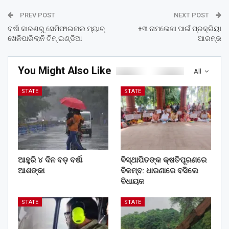
PREV POST
NEXT POST
ବର୍ଷା କାରଣରୁ ସେମିଫାଇନାଲ ମ୍ୟାଚ୍
+୩ ନାମଲେଖା ପାଇଁ ପ୍ରକ୍ରିୟା
ଖେଳିପାରିଲାନି ଟିମ୍ ଇଣ୍ଡିଆ
ଆରମ୍ଭ
You Might Also Like
All
STATE
STATE
ଆହୁରି ୪ ଦିନ ବଡ଼ ବର୍ଷା
ବିସ୍ଥାପିତଙ୍କ କ୍ଷତିପୂରଣରେ
ଆଶଙ୍କା
ବିଳମ୍ବ: ଧାରଣାରେ ବସିଲେ
ବିଧାୟକ
STATE
STATE