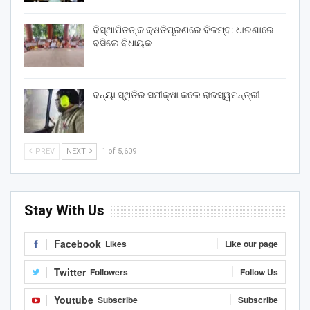
ବିସ୍ଥାପିତଙ୍କ କ୍ଷତିପୂରଣରେ ବିଳମ୍ବ: ଧାରଣାରେ
ବସିଲେ ବିଧାୟକ
ବନ୍ୟା ସ୍ଥିତିର ସମୀକ୍ଷା କଲେ ରାଜସ୍ୱମନ୍ତ୍ରୀ
PREV
NEXT
1 of 5,609
Stay With Us
Facebook
Likes
Like our page
Twitter
Followers
Follow Us
Youtube
Subscribe
Subscribe