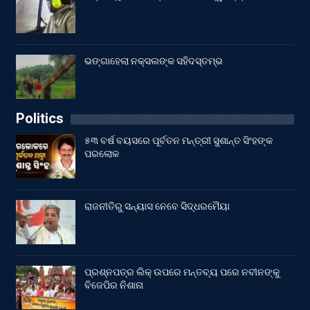
ଭଙ୍ଗାହେଲା ନକ୍ସଲଙ୍କ ସହିଦସ୍ତମ୍ଭ
Politics
୫୩ ବର୍ଷ ବୟସରେ ପୂର୍ବତନ ମନ୍ତ୍ରୀ ସୁଶାନ୍ତ ସିଂହଙ୍କ
ପରଲୋକ
ରାଜନୀତିରୁ ସନ୍ୟାସ ନେବେ ସିଦ୍ଧରମୈୟା
ପ୍ରଶ୍ନପତ୍ର ଲିକ୍ ଉପରେ ମନ୍ତବ୍ୟ ପରେ ନବୀନଙ୍କୁ
ବିଜେପିର ନିଶାନା