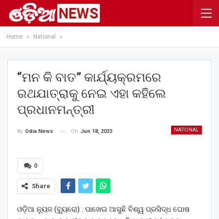
Home
National
“ମନ କି ବାତ” କାର୍ଯ୍ୟକ୍ରମରେ
ରଥଯାତ୍ରାକୁ ନେଇ ଏହା କହିଲେ
ପ୍ରଧାନମନ୍ତ୍ରୀ
NATIONAL
On
Jun 18, 2023
By
Odia News
0
Share
ଓଡ଼ିଆ ନ୍ୟୁଜ (ବ୍ୟୁ୍ରୋ) : ପାଖେଇ ଆସୁଛି ବିଶ୍ୱ ପ୍ରସିଦ୍ଧ ଘୋଷ