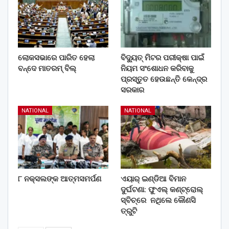
ଲୋକସଭାରେ ପାରିତ ହେଲା
ବିଦ୍ୟୁତ୍ ମିଟର ପରୀକ୍ଷା ପାଇଁ
ବନ୍ଦେ ମାତରମ୍‌ ବିଲ୍‌
ନିୟମ ସଂଶୋଧନ କରିବାକୁ
ପ୍ରସ୍ତୁତ ହେଉଛନ୍ତି କେନ୍ଦ୍ର
ସରକାର
NATIONAL
NATIONAL
୮ ନକ୍ସଲଙ୍କ ଆତ୍ମସମର୍ପଣ
ଏୟାର୍ ଇଣ୍ଡିଆ ବିମାନ
ଦୁର୍ଘଟଣା: ଫୁଏଲ୍‌ କଣ୍ଟ୍ରୋଲ୍‌
ସ୍ବିଚ୍‌ରେ ନଥିଲେ କୌଣସି
ତ୍ରୁଟି