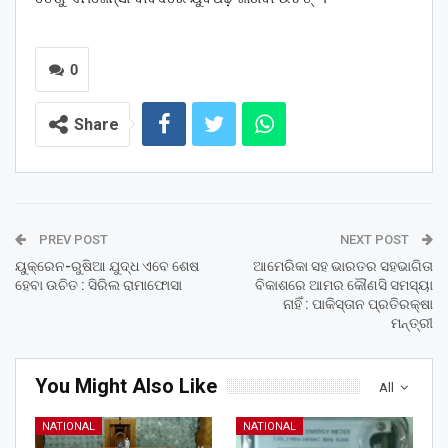
0
Share
PREV POST
NEXT POST
ୟୁକ୍ରେନ-ରୁଷିଆ ଯୁଦ୍ଧ ଏବେ ଶେଷ
ଆମେରିକା ସହ ଭାରତର ସହଭାଗିତା
ହେବା ଉଚିତ : ସିରିଲ ରାମାଫୋସା
ବିକାଶରେ ଆମର କୌଣସି ସମସ୍ୟା
ନାହିଁ : ପାକିସ୍ତାନ ପ୍ରତିରକ୍ଷା
ମନ୍ତ୍ରୀ
You Might Also Like
All
NATIONAL
NATIONAL