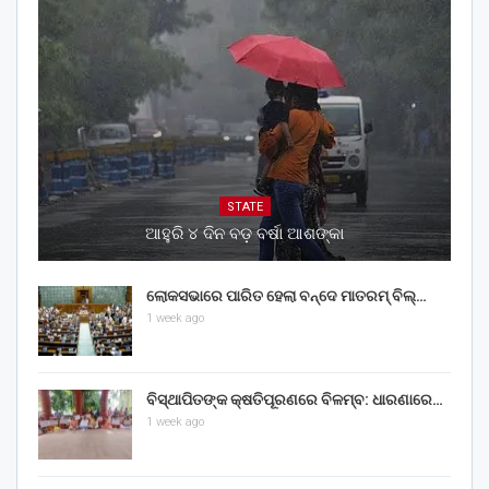
STATE
ଆହୁରି ୪ ଦିନ ବଡ଼ ବର୍ଷା ଆଶଙ୍କା
ଲୋକସଭାରେ ପାରିତ ହେଲା ବନ୍ଦେ ମାତରମ୍‌ ବିଲ୍‌…
1 week ago
ବିସ୍ଥାପିତଙ୍କ କ୍ଷତିପୂରଣରେ ବିଳମ୍ବ: ଧାରଣାରେ…
1 week ago