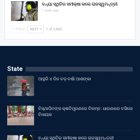
ବନ୍ୟା ସ୍ଥିତିର ସମୀକ୍ଷା କଲେ ରାଜସ୍ୱମନ୍ତ୍ରୀ
1 week ago
PREV
NEXT
1 of 5,609
State
ଆହୁରି ୪ ଦିନ ବଡ଼ ବର୍ଷା ଆଶଙ୍କା
ବିସ୍ଥାପିତଙ୍କ କ୍ଷତିପୂରଣରେ ବିଳମ୍ବ: ଧାରଣାରେ ବସିଲେ
ବିଧାୟକ
ବନ୍ୟା ସ୍ଥିତିର ସମୀକ୍ଷା କଲେ ରାଜସ୍ୱମନ୍ତ୍ରୀ