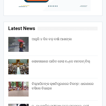
Latest News
ଆହୁରି ୪ ଦିନ ବଡ଼ ବର୍ଷା ଆଶଙ୍କା
ଲୋକସଭାରେ ପାରିତ ହେଲା ବନ୍ଦେ ମାତରମ୍‌ ବିଲ୍‌
ବିସ୍ଥାପିତଙ୍କ କ୍ଷତିପୂରଣରେ ବିଳମ୍ବ: ଧାରଣାରେ
ବସିଲେ ବିଧାୟକ