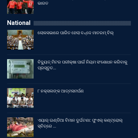
ଭାରତ
National
ଲୋକସଭାରେ ପାରିତ ହେଲା ବନ୍ଦେ ମାତରମ୍‌ ବିଲ୍‌
ବିଦ୍ୟୁତ୍ ମିଟର ପରୀକ୍ଷା ପାଇଁ ନିୟମ ସଂଶୋଧନ କରିବାକୁ
ପ୍ରସ୍ତୁତ…
୮ ନକ୍ସଲଙ୍କ ଆତ୍ମସମର୍ପଣ
ଏୟାର୍ ଇଣ୍ଡିଆ ବିମାନ ଦୁର୍ଘଟଣା: ଫୁଏଲ୍‌ କଣ୍ଟ୍ରୋଲ୍‌
ସ୍ବିଚ୍‌ରେ …