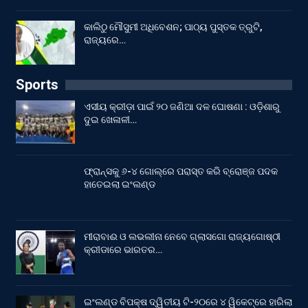
କାଲିଠୁ ମୌସୁମୀ ଅଧିବେଶନ; ପାଠ୍ୟ ପୁସ୍ତକ ତ୍ରୁଟି,
ରାଜ୍ୟରେ…
Sports
ଏସୀୟ କ୍ରୀଡ଼ା ପାଇଁ ୨୦ ଜଣିଆ ଦଳ ଘୋଷଣା : ଓଡ଼ିଶାରୁ
ଦୁଇ ଖେଳାଳୀ…
ଫ୍ରାନ୍ସକୁ ୬-୪ ଗୋଲ୍‌ରେ ପରାସ୍ତ କରି ବ୍ରୋଞ୍ଜ ପଦକ
ହାତେଇଲା ଇଂଲଣ୍ଡ
ମୀରାବାଈ ଓ ଲଭଲୀନା ନେବେ ଗ୍ଲାସଗୋ ରାଜ୍ୟଗୋଷ୍ଠୀ
କ୍ରୀଡାରେ ଭାରତର…
ଇଂଲଣ୍ଡ ବିପକ୍ଷ ଦ୍ୱିତୀୟ ଟି-୨୦ରେ ୪ ୱିକେଟ୍‌ରେ ହାରିଲା