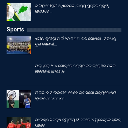
କାଲିଠୁ ମୌସୁମୀ ଅଧିବେଶନ; ପାଠ୍ୟ ପୁସ୍ତକ ତ୍ରୁଟି,
ରାଜ୍ୟରେ…
Sports
ଏସୀୟ କ୍ରୀଡ଼ା ପାଇଁ ୨୦ ଜଣିଆ ଦଳ ଘୋଷଣା : ଓଡ଼ିଶାରୁ
ଦୁଇ ଖେଳାଳୀ…
ଫ୍ରାନ୍ସକୁ ୬-୪ ଗୋଲ୍‌ରେ ପରାସ୍ତ କରି ବ୍ରୋଞ୍ଜ ପଦକ
ହାତେଇଲା ଇଂଲଣ୍ଡ
ମୀରାବାଈ ଓ ଲଭଲୀନା ନେବେ ଗ୍ଲାସଗୋ ରାଜ୍ୟଗୋଷ୍ଠୀ
କ୍ରୀଡାରେ ଭାରତର…
ଇଂଲଣ୍ଡ ବିପକ୍ଷ ଦ୍ୱିତୀୟ ଟି-୨୦ରେ ୪ ୱିକେଟ୍‌ରେ ହାରିଲା
ଭାରତ