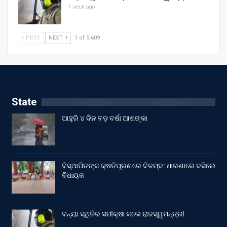
1 week ago
PREV
NEXT
1 of 5,609
State
ଆହୁରି ୪ ଦିନ ବଡ଼ ବର୍ଷା ଆଶଙ୍କା
ବିସ୍ଥାପିତଙ୍କ କ୍ଷତିପୂରଣରେ ବିଳମ୍ବ: ଧାରଣାରେ ବସିଲେ
ବିଧାୟକ
ବନ୍ୟା ସ୍ଥିତିର ସମୀକ୍ଷା କଲେ ରାଜସ୍ୱମନ୍ତ୍ରୀ