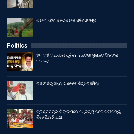
ଭଙ୍ଗାହେଲା ନକ୍ସଲଙ୍କ ସହିଦସ୍ତମ୍ଭ
Politics
୫୩ ବର୍ଷ ବୟସରେ ପୂର୍ବତନ ମନ୍ତ୍ରୀ ସୁଶାନ୍ତ ସିଂହଙ୍କ
ପରଲୋକ
ରାଜନୀତିରୁ ସନ୍ୟାସ ନେବେ ସିଦ୍ଧରମୈୟା
ପ୍ରଶ୍ନପତ୍ର ଲିକ୍ ଉପରେ ମନ୍ତବ୍ୟ ପରେ ନବୀନଙ୍କୁ
ବିଜେପିର ନିଶାନା