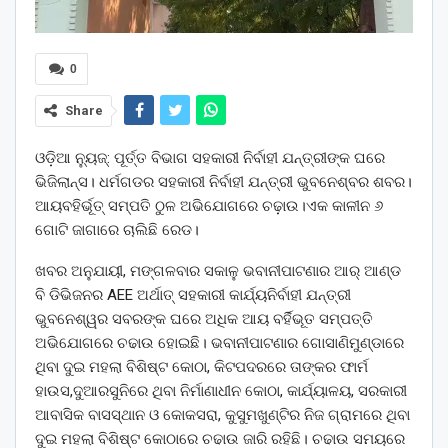
0
Share
ଓଡ଼ିଆ ନ୍ୟୁଜ୍: ପୂର୍ତ୍ତ ବିଭାଗ ସହକାରୀ ନିର୍ବାହୀ ଯନ୍ତ୍ରୀଙ୍କ ଘରେ
ଭିଜିଲାନ୍ସ। ଧର୍ମଗଡର ସହକାରୀ ନିର୍ବାହୀ ଯନ୍ତ୍ରୀ ଭୁବନେଶ୍ବର ଶବର।
ଆୟବହିର୍ଭୂତ୍ ସମ୍ପତି ଠୁଳ ଅଭିଯୋଗରେ ଚଢ଼ାଉ।ଏକ କାଳୀନ ୬
ଗୋଟି ଜାଗାରେ ଚାଲିଛି ରେଡ।
ଖବର ଅନୁଯାୟୀ, ମଙ୍ଗଳବାର ସକାଳୁ ଭବାନୀପାଟଣାର ଆର୍ ଆଣ୍ଡ
ବି ଡିଭିଜନର AEE ଅର୍ଥାତ୍ ସହକାରୀ କାର୍ଯ୍ୟନିର୍ବାହୀ ଯନ୍ତ୍ରୀ
ଭୁବନେଶ୍ୱର ସବରଙ୍କ ଘରେ ଅଧିକ ଆୟ ବର୍ହିଭୂତ ସମ୍ପତ୍ତି
ଅଭିଯୋଗରେ ଚଢାଉ ହୋଇଛି। ଭବାନୀପାଟଣାର ଗୋସାଣିମୁଣ୍ଡାରେ
ଥିବା ଦୁଇ ମହଲା ବିଶିଷ୍ଟ କୋଠା, କିଟପଦରରେ ତାଙ୍କର ଫାର୍ମ
ହାଉସ,ଦୁଆରସୁନିରେ ଥିବା ନିର୍ମାଣାଧୀନ କୋଠା, କାର୍ଯ୍ୟାଳୟ, ସରକାରୀ
ଆବାସିକ ବାସସ୍ଥାନ ଓ କୋକସରା, କୁସୁମଖୁଣ୍ଟିର ନିଜ ଗ୍ରାମରେ ଥିବା
ଦୁଇ ମହଲା ବିଶିଷ୍ଟ କୋଠାରେ ଚଢାଉ ଜାରି ରହିଛି। ଚଢାଉ ସମୟରେ