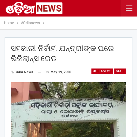
Home
#Odianews
ସହକାରୀ ନିର୍ବାହୀ ଯନ୍ତ୍ରୀଙ୍କ ଘରେ
ଭିଜିଲାନ୍ସ ରେଡ
#ODIANEWS
STATE
On
May 19, 2026
By
Odia News