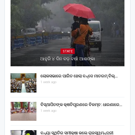
STATE
ଆହୁରି ୪ ଦିନ ବଡ଼ ବର୍ଷା ଆଶଙ୍କା
ଲୋକସଭାରେ ପାରିତ ହେଲା ବନ୍ଦେ ମାତରମ୍‌ ବିଲ୍‌…
1 week ago
ବିସ୍ଥାପିତଙ୍କ କ୍ଷତିପୂରଣରେ ବିଳମ୍ବ: ଧାରଣାରେ…
1 week ago
ବନ୍ୟା ସ୍ଥିତିର ସମୀକ୍ଷା କଲେ ରାଜସ୍ୱମନ୍ତ୍ରୀ