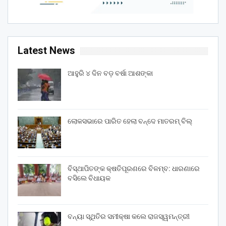
Latest News
ଆହୁରି ୪ ଦିନ ବଡ଼ ବର୍ଷା ଆଶଙ୍କା
ଲୋକସଭାରେ ପାରିତ ହେଲା ବନ୍ଦେ ମାତରମ୍‌ ବିଲ୍‌
ବିସ୍ଥାପିତଙ୍କ କ୍ଷତିପୂରଣରେ ବିଳମ୍ବ: ଧାରଣାରେ
ବସିଲେ ବିଧାୟକ
ବନ୍ୟା ସ୍ଥିତିର ସମୀକ୍ଷା କଲେ ରାଜସ୍ୱମନ୍ତ୍ରୀ