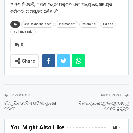
୬ ଜଣ ଡିଏସପି, ୮ ଜଣ ଇନ୍ସପେକ୍ଟର ଏବଂ ଅନ୍ୟାନ୍ୟ ସହାୟକ
କର୍ମଚାରୀ ଉପସ୍ଥିତ ରହିଛନ୍ତି ।
Assistant engineer
Dharmagarh
kalahandi
Odisha
vigilance raid
0
Share
PREV POST
NEXT POST
ଗାଁ କୁ ଯିବ ତହସିଲ ଅଫିସ: ସୁରେଶ
ବିଚ୍ ରାସ୍ତାରେ ଯୁବକ-ଯୁବତୀଙ୍କୁ
ପୂଜାରୀ
ପିଟିଲେ ଦୁର୍ବୃତ୍ତ
You Might Also Like
All