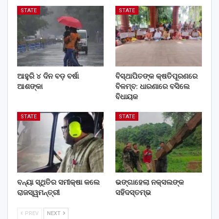
STATE
STATE
ଆହୁରି ୪ ଦିନ ବଡ଼ ବର୍ଷା
ବିସ୍ଥାପିତଙ୍କ କ୍ଷତିପୂରଣରେ
ଆଶଙ୍କା
ବିଳମ୍ବ: ଧାରଣାରେ ବସିଲେ
ବିଧାୟକ
STATE
STATE
ବନ୍ୟା ସ୍ଥିତିର ସମୀକ୍ଷା କଲେ
ଭଙ୍ଗାହେଲା ନକ୍ସଲଙ୍କ
ରାଜସ୍ୱମନ୍ତ୍ରୀ
ସହିଦସ୍ତମ୍ଭ
PREV
NEXT