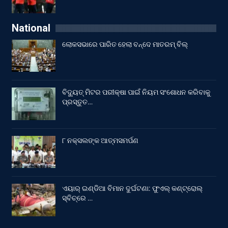
National
ଲୋକସଭାରେ ପାରିତ ହେଲା ବନ୍ଦେ ମାତରମ୍‌ ବିଲ୍‌
ବିଦ୍ୟୁତ୍ ମିଟର ପରୀକ୍ଷା ପାଇଁ ନିୟମ ସଂଶୋଧନ କରିବାକୁ
ପ୍ରସ୍ତୁତ…
୮ ନକ୍ସଲଙ୍କ ଆତ୍ମସମର୍ପଣ
ଏୟାର୍ ଇଣ୍ଡିଆ ବିମାନ ଦୁର୍ଘଟଣା: ଫୁଏଲ୍‌ କଣ୍ଟ୍ରୋଲ୍‌
ସ୍ବିଚ୍‌ରେ …