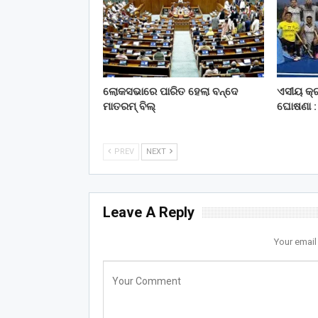
ଲୋକସଭାରେ ପାରିତ ହେଲା ବନ୍ଦେ
ଏସୀୟ କ୍ର
ମାତରମ୍‌ ବିଲ୍‌
ଘୋଷଣା : 
PREV
NEXT
Leave A Reply
Your email