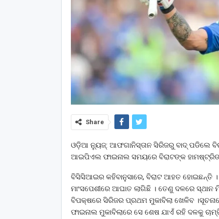
Share
ଓଡ଼ିଆ ନ୍ୟୁଜ୍: ଆଫଗାନିସ୍ତାନ ସିରିଜରୁ ବାଦ୍ ପଡିଲେ ବ
ଆଇପିଏଲ ଫାଇନାଲ ସମୟରେ ବିରାଟଙ୍କ ହାମଷ୍ଟ୍ରିଙ୍
ବିସିସିଆଇର କହିବାନୁସାରେ, ବିରାଟ ଆହତ ହୋଇଛନ୍ତି । 
ମାଂସପେଶୀରେ ଆଘାତ ଲାଗିଛି । ତେଣୁ ଦଳରେ ସ୍ଥାନ ମି
ବିପକ୍ଷରେ ସିରିଜର ପ୍ରଥମ ମୁକାବିଲା ଖେଳିବ ।ସୂଚନ
ଫାଇନାଲ ମୁକାବିଲାରେ ସେ ଶେଷ ଯାଏଁ ରହି ଦଳକୁ ଚାମ