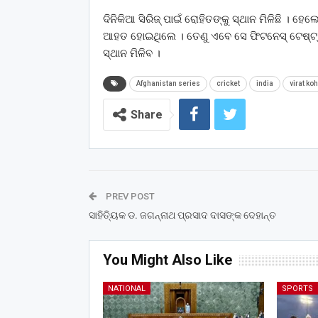
ଦିନିକିଆ ସିରିଜ୍ ପାଇଁ ରୋହିତଙ୍କୁ ସ୍ଥାନ ମିଳିଛି । ହ
ଆହତ ହୋଇଥିଲେ । ତେଣୁ ଏବେ ସେ ଫିଟନେସ୍ ଟେଷ୍ଟ୍
ସ୍ଥାନ ମିଳିବ ।
Afghanistan series
cricket
india
virat koh
Share
PREV POST
ସାହିତ୍ୟିକ ଡ. ଜଗନ୍ନାଥ ପ୍ରସାଦ ଦାସଙ୍କ ଦେହାନ୍ତ
You Might Also Like
NATIONAL
SPORTS