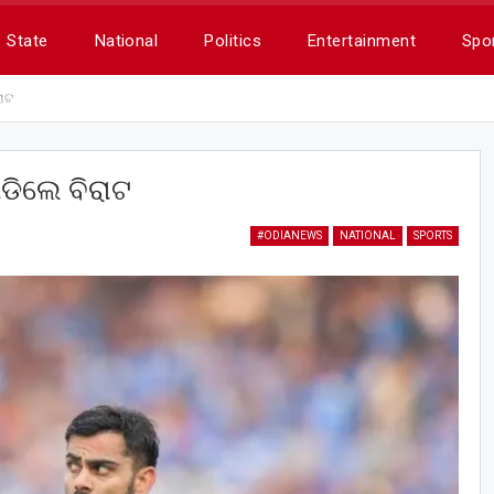
State
National
Politics
Entertainment
Spo
ରାଟ
ପଡିଲେ ବିରାଟ
#ODIANEWS
NATIONAL
SPORTS