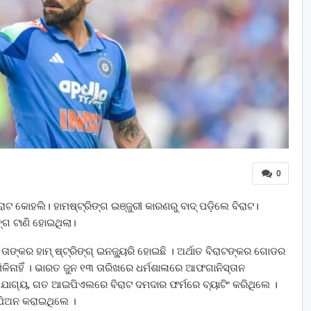
0
ିରାଟ କୋହଲି। ହାମଷ୍ଟ୍ରିଙ୍ଗ ଇଞ୍ଜୁରୀ କାରଣରୁ ବାଦ୍ ପଡ଼ିଲେ ବିରାଟ।
ଗ ଟାଣି ହୋଇଥିଲା।
ତାଙ୍କର ହାମ୍ ଷ୍ଟ୍ରିଙ୍ଗ୍ ଇନଜ୍ୟୁରି ହୋଇଛି । ଅର୍ଥାତ ବିରାଟଙ୍କର ଗୋଡର
ଳିନାହିଁ । ଭାରତ ଜୁନ ୧୩ ତାରିଖରେ ଧର୍ମଶାଳାରେ ଆଫଗାନିସ୍ତାନ
ାଯୋଗ୍ୟ, ଗତ ଆଇପିଏଲରେ ବିରାଟ ଦମଦାର ଫର୍ମରେ ବ୍ୟାଟିଂ କରିଥିଲେ ।
୍ପିଅନ କରାଇଥିଲେ ।