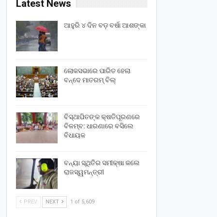
Latest News
ଆହୁରି ୪ ଦିନ ବଡ଼ ବର୍ଷା ଆଶଙ୍କା
ଲୋକସଭାରେ ପାରିତ ହେଲା
ବନ୍ଦେ ମାତରମ୍‌ ବିଲ୍‌
ବିସ୍ଥାପିତଙ୍କ କ୍ଷତିପୂରଣରେ
ବିଳମ୍ବ: ଧାରଣାରେ ବସିଲେ
ବିଧାୟକ
ବନ୍ୟା ସ୍ଥିତିର ସମୀକ୍ଷା କଲେ
ରାଜସ୍ୱମନ୍ତ୍ରୀ
PREV
NEXT
1 of 5,609