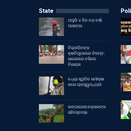
State
Poli
ଆହୁରି ୪ ଦିନ ବଡ଼ ବର୍ଷା
ଆଶଙ୍କା
ବିସ୍ଥାପିତଙ୍କ
କ୍ଷତିପୂରଣରେ ବିଳମ୍ବ:
ଧାରଣାରେ ବସିଲେ
ବିଧାୟକ
ବନ୍ୟା ସ୍ଥିତିର ସମୀକ୍ଷା
କଲେ ରାଜସ୍ୱମନ୍ତ୍ରୀ
ଭଙ୍ଗାହେଲା ନକ୍ସଲଙ୍କ
ସହିଦସ୍ତମ୍ଭ