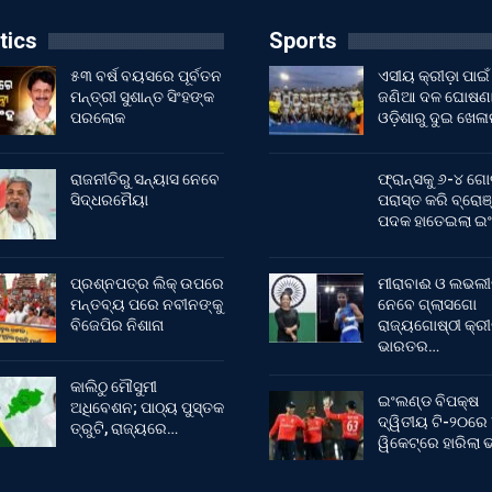
tics
Sports
୫୩ ବର୍ଷ ବୟସରେ ପୂର୍ବତନ
ଏସୀୟ କ୍ରୀଡ଼ା ପାଇଁ
ମନ୍ତ୍ରୀ ସୁଶାନ୍ତ ସିଂହଙ୍କ
ଜଣିଆ ଦଳ ଘୋଷଣା
ପରଲୋକ
ଓଡ଼ିଶାରୁ ଦୁଇ ଖେଳ
ରାଜନୀତିରୁ ସନ୍ୟାସ ନେବେ
ଫ୍ରାନ୍ସକୁ ୬-୪ ଗୋ
ସିଦ୍ଧରମୈୟା
ପରାସ୍ତ କରି ବ୍ରୋଞ
ପଦକ ହାତେଇଲା ଇ
ପ୍ରଶ୍ନପତ୍ର ଲିକ୍ ଉପରେ
ମୀରାବାଈ ଓ ଲଭଲୀ
ମନ୍ତବ୍ୟ ପରେ ନବୀନଙ୍କୁ
ନେବେ ଗ୍ଲାସଗୋ
ବିଜେପିର ନିଶାନା
ରାଜ୍ୟଗୋଷ୍ଠୀ କ୍ର
ଭାରତର…
କାଲିଠୁ ମୌସୁମୀ
ଇଂଲଣ୍ଡ ବିପକ୍ଷ
ଅଧିବେଶନ; ପାଠ୍ୟ ପୁସ୍ତକ
ଦ୍ୱିତୀୟ ଟି-୨୦ରେ
ତ୍ରୁଟି, ରାଜ୍ୟରେ…
ୱିକେଟ୍‌ରେ ହାରିଲା