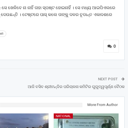
େଲେ ସେ ଖେଳିବେ ନା ନାହିଁ ତାହା ସ୍ପଷ୍ଟ ହୋଇନାହିଁ । ସେ ମଧ୍ୟ ଆଇପିଏଲରେ
 ଦେଉଛନ୍ତି । ଟେଷ୍ଟରେ ପାସ୍ କଲେ ତାଙ୍କୁ ଦଳର ଚୂଡାନ୍ତ ଏକାଦଶରେ
ali
0
NEXT POST
ଆଜି ବସିବ ଶ୍ରୀମନ୍ଦିର ପରିଚାଳନା କମିଟିର ଗୁରୁତ୍ୱପୂର୍ଣ୍ଣ ବୈଠକ
More From Author
NATIONAL