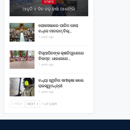
STATE
ଆହୁରି ୪ ଦିନ ବଡ଼ ବର୍ଷା ଆଶଙ୍କା
ଲୋକସଭାରେ ପାରିତ ହେଲା
ବନ୍ଦେ ମାତରମ୍‌ ବିଲ୍‌…
1 week ago
ବିସ୍ଥାପିତଙ୍କ କ୍ଷତିପୂରଣରେ
ବିଳମ୍ବ: ଧାରଣାରେ…
1 week ago
ବନ୍ୟା ସ୍ଥିତିର ସମୀକ୍ଷା କଲେ
ରାଜସ୍ୱମନ୍ତ୍ରୀ
1 week ago
PREV
NEXT
1 of 5,609