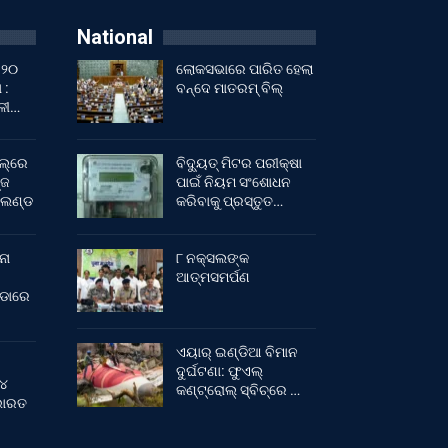
National
 ୨୦
ଲୋକସଭାରେ ପାରିତ ହେଲା
 :
ବନ୍ଦେ ମାତରମ୍‌ ବିଲ୍‌
ାଳୀ…
ଲ୍‌ରେ
ବିଦ୍ୟୁତ୍ ମିଟର ପରୀକ୍ଷା
୍ଜ
ପାଇଁ ନିୟମ ସଂଶୋଧନ
ଂଲଣ୍ଡ
କରିବାକୁ ପ୍ରସ୍ତୁତ…
ନା
୮ ନକ୍ସଲଙ୍କ
ଆତ୍ମସମର୍ପଣ
ୀଡାରେ
ଏୟାର୍ ଇଣ୍ଡିଆ ବିମାନ
ଦୁର୍ଘଟଣା: ଫୁଏଲ୍‌
 ୪
କଣ୍ଟ୍ରୋଲ୍‌ ସ୍ବିଚ୍‌ରେ …
 ଭାରତ