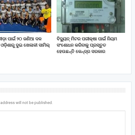
ୀଡ଼ା ପାଇଁ ୨୦ ଜଣିଆ ଦଳ
ବିଦ୍ୟୁତ୍ ମିଟର ପରୀକ୍ଷା ପାଇଁ ନିୟମ
ଓଡ଼ିଶାରୁ ଦୁଇ ଖେଳାଳୀ ସାମିଲ୍
ସଂଶୋଧନ କରିବାକୁ ପ୍ରସ୍ତୁତ
ହେଉଛନ୍ତି କେନ୍ଦ୍ର ସରକାର
 address will not be published.