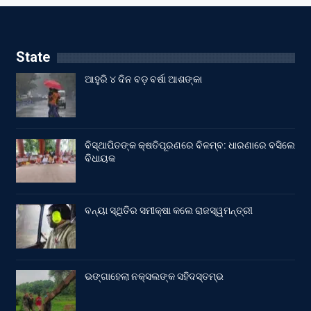
State
ଆହୁରି ୪ ଦିନ ବଡ଼ ବର୍ଷା ଆଶଙ୍କା
ବିସ୍ଥାପିତଙ୍କ କ୍ଷତିପୂରଣରେ ବିଳମ୍ବ: ଧାରଣାରେ ବସିଲେ
ବିଧାୟକ
ବନ୍ୟା ସ୍ଥିତିର ସମୀକ୍ଷା କଲେ ରାଜସ୍ୱମନ୍ତ୍ରୀ
ଭଙ୍ଗାହେଲା ନକ୍ସଲଙ୍କ ସହିଦସ୍ତମ୍ଭ