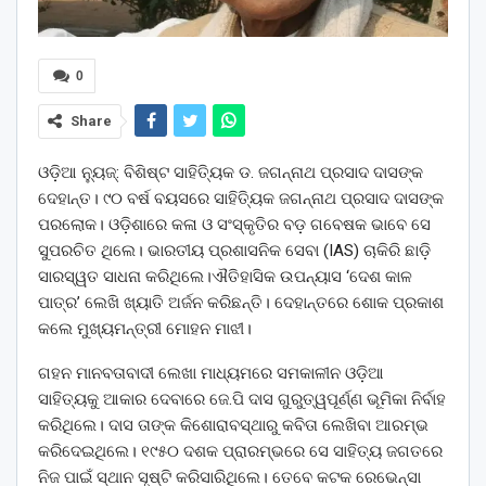
0
Share
ଓଡ଼ିଆ ନ୍ୟୁଜ୍: ବିଶିଷ୍ଟ ସାହିତ୍ୟିକ ଡ. ଜଗନ୍ନାଥ ପ୍ରସାଦ ଦାସଙ୍କ
ଦେହାନ୍ତ। ୯୦ ବର୍ଷ ବୟସରେ ସାହିତ୍ୟିକ ଜଗନ୍ନାଥ ପ୍ରସାଦ ଦାସଙ୍କ
ପରଲୋକ। ଓଡ଼ିଶାରେ କଳା ଓ ସଂସ୍କୃତିର ବଡ଼ ଗବେଷକ ଭାବେ ସେ
ସୁପରଚିତ ଥିଲେ। ଭାରତୀୟ ପ୍ରଶାସନିକ ସେବା (IAS) ଚାକିରି ଛାଡ଼ି
ସାରସ୍ୱତ ସାଧନା କରିଥିଲେ।ଐତିହାସିକ ଉପନ୍ୟାସ ‘ଦେଶ କାଳ
ପାତ୍ର’ ଲେଖି ଖ୍ୟାତି ଅର୍ଜନ କରିଛନ୍ତି। ଦେହାନ୍ତରେ ଶୋକ ପ୍ରକାଶ
କଲେ ମୁଖ୍ୟମନ୍ତ୍ରୀ ମୋହନ ମାଝୀ।
ଗହନ ମାନବତାବାଦୀ ଲେଖା ମାଧ୍ୟମରେ ସମକାଳୀନ ଓଡ଼ିଆ
ସାହିତ୍ୟକୁ ଆକାର ଦେବାରେ ଜେ.ପି ଦାସ ଗୁରୁତ୍ୱପୂର୍ଣ୍ଣ ଭୂମିକା ନିର୍ବାହ
କରିଥିଲେ। ଦାସ ତାଙ୍କ କିଶୋରାବସ୍ଥାରୁ କବିତା ଲେଖିବା ଆରମ୍ଭ
କରିଦେଇଥିଲେ। ୧୯୫୦ ଦଶକ ପ୍ରାରମ୍ଭରେ ସେ ସାହିତ୍ୟ ଜଗତରେ
ନିଜ ପାଇଁ ସ୍ଥାନ ସୃଷ୍ଟି କରିସାରିଥିଲେ। ତେବେ କଟକ ରେଭେନ୍ସା