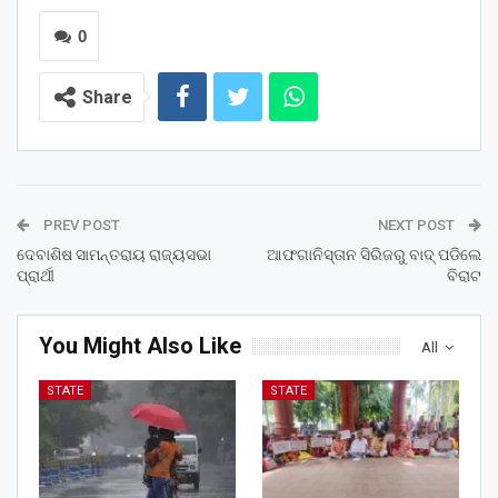
0
Share
PREV POST
NEXT POST
ଦେବାଶିଷ ସାମନ୍ତରାୟ ରାଜ୍ୟସଭା
ଆଫଗାନିସ୍ତାନ ସିରିଜରୁ ବାଦ୍‌ ପଡିଲେ
ପ୍ରାର୍ଥୀ
ବିରାଟ
You Might Also Like
All
STATE
STATE