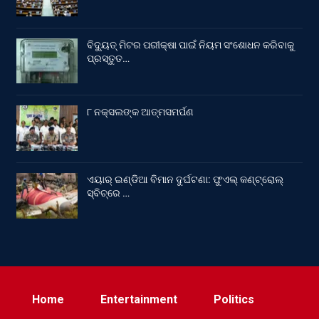
ବିଦ୍ୟୁତ୍ ମିଟର ପରୀକ୍ଷା ପାଇଁ ନିୟମ ସଂଶୋଧନ କରିବାକୁ
ପ୍ରସ୍ତୁତ…
୮ ନକ୍ସଲଙ୍କ ଆତ୍ମସମର୍ପଣ
ଏୟାର୍ ଇଣ୍ଡିଆ ବିମାନ ଦୁର୍ଘଟଣା: ଫୁଏଲ୍‌ କଣ୍ଟ୍ରୋଲ୍‌
ସ୍ବିଚ୍‌ରେ …
Home
Entertainment
Politics