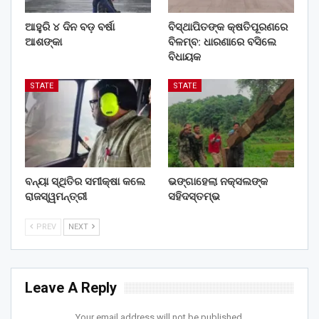
ଆହୁରି ୪ ଦିନ ବଡ଼ ବର୍ଷା
ବିସ୍ଥାପିତଙ୍କ କ୍ଷତିପୂରଣରେ
ଆଶଙ୍କା
ବିଳମ୍ବ: ଧାରଣାରେ ବସିଲେ
ବିଧାୟକ
STATE
STATE
ବନ୍ୟା ସ୍ଥିତିର ସମୀକ୍ଷା କଲେ
ଭଙ୍ଗାହେଲା ନକ୍ସଲଙ୍କ
ରାଜସ୍ୱମନ୍ତ୍ରୀ
ସହିଦସ୍ତମ୍ଭ
PREV
NEXT
Leave A Reply
Your email address will not be published.