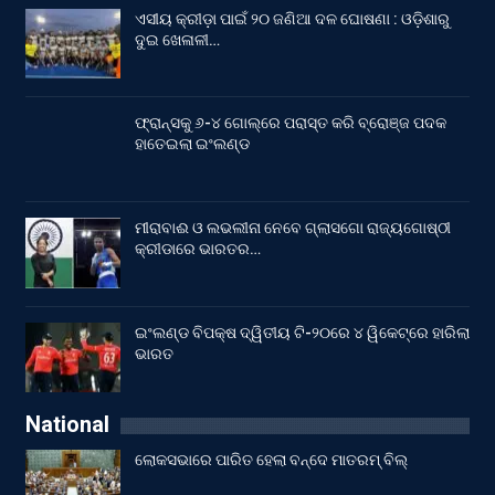
ଏସୀୟ କ୍ରୀଡ଼ା ପାଇଁ ୨୦ ଜଣିଆ ଦଳ ଘୋଷଣା : ଓଡ଼ିଶାରୁ
ଦୁଇ ଖେଳାଳୀ…
ଫ୍ରାନ୍ସକୁ ୬-୪ ଗୋଲ୍‌ରେ ପରାସ୍ତ କରି ବ୍ରୋଞ୍ଜ ପଦକ
ହାତେଇଲା ଇଂଲଣ୍ଡ
ମୀରାବାଈ ଓ ଲଭଲୀନା ନେବେ ଗ୍ଲାସଗୋ ରାଜ୍ୟଗୋଷ୍ଠୀ
କ୍ରୀଡାରେ ଭାରତର…
ଇଂଲଣ୍ଡ ବିପକ୍ଷ ଦ୍ୱିତୀୟ ଟି-୨୦ରେ ୪ ୱିକେଟ୍‌ରେ ହାରିଲା
ଭାରତ
National
ଲୋକସଭାରେ ପାରିତ ହେଲା ବନ୍ଦେ ମାତରମ୍‌ ବିଲ୍‌