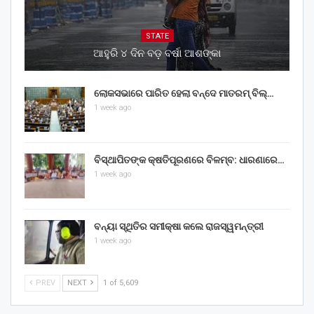
STATE
ଆହୁରି ୪ ଦିନ ବଡ଼ ବର୍ଷା ଆଶଙ୍କା
ଲୋକସଭାରେ ପାରିତ ହେଲା ବନ୍ଦେ ମାତରମ୍‌ ବିଲ୍‌…
1 week ago
ବିସ୍ଥାପିତଙ୍କ କ୍ଷତିପୂରଣରେ ବିଳମ୍ବ: ଧାରଣାରେ…
1 week ago
ବନ୍ୟା ସ୍ଥିତିର ସମୀକ୍ଷା କଲେ ରାଜସ୍ୱମନ୍ତ୍ରୀ
1 week ago
PREV
NEXT
1 of 5,609