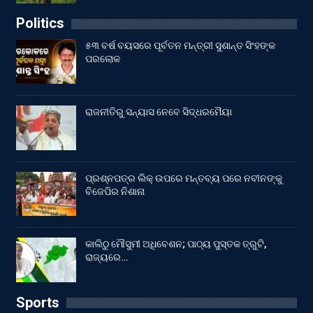
Politics
୫୩ ବର୍ଷ ବୟସରେ ପୂର୍ବତନ ମନ୍ତ୍ରୀ ସୁଶାନ୍ତ ସିଂହଙ୍କ
ପରଲୋକ
ରାଜନୀତିରୁ ସନ୍ୟାସ ନେବେ ସିଦ୍ଧରମୈୟା
ପ୍ରଶ୍ନପତ୍ର ଲିକ୍ ଉପରେ ମନ୍ତବ୍ୟ ପରେ ନବୀନଙ୍କୁ
ବିଜେପିର ନିଶାନା
କାଲିଠୁ ମୌସୁମୀ ଅଧିବେଶନ; ପାଠ୍ୟ ପୁସ୍ତକ ତ୍ରୁଟି,
ରାଜ୍ୟରେ…
Sports