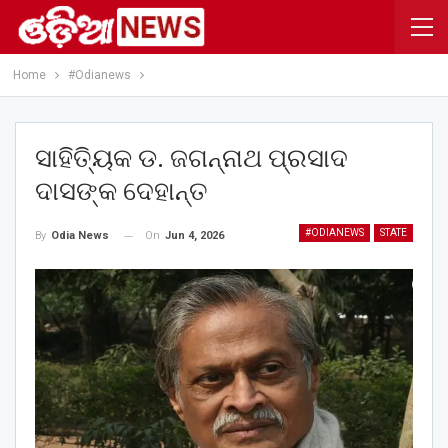
Home
#Odianews
ସାହିତ୍ୟିକ ଡ. ଜଗନ୍ନାଥ ପ୍ରସାଦ
ଦାସଙ୍କ ଦେହାନ୍ତ
#ODIANEWS
STATE
On
Jun 4, 2026
By
Odia News