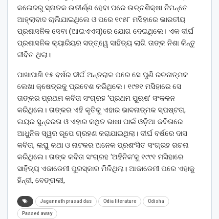
କଲେଜରୁ ସ୍ନାତକ ଉତୀର୍ଣ୍ଣ ହେବା ପରେ ଉଚ୍ଚଶିକ୍ଷା ନିମନ୍ତେ
ଆହ୍ଲାବାଦ ଚାଲିଯାଇଥିଲେ ଓ ପରେ ୧୯୫୮ ମସିହାରେ ଭାରତୀୟ
ପ୍ରଶାସନିକ ସେବା (ଆଇଏଏସ୍)ରେ ଯୋଗ ଦେଇଥିଲେ। ଏକ ଦୀର୍ଘ
ପ୍ରଶାସନିକ କ୍ୟାରିୟର ସତ୍ତ୍ୱେ ସାହିତ୍ୟ ଲାଗି ତାଙ୍କ ନିଶା କିନ୍ତୁ
ଜୀବିତ ଥିଲା।
ପାଖାପାଖି ୧୫ ବର୍ଷର ଦୀର୍ଘ ଅନ୍ତରାଳ ପରେ ସେ ପୁଣି ରଚନାତ୍ମକ
ଲେଖା କ୍ଷେତ୍ରକୁ ପ୍ରବେଶ କରିଥିଲେ। ୧୯୭୧ ମସିହାରେ ସେ
ତାଙ୍କର ପ୍ରଥମ କବିତା ସଂଗ୍ରହ ‘ପ୍ରଥମ ପୁଋଷ’ ସଂକଳନ
କରିଥିଲେ। ତାଙ୍କର ଏହି କୃତିକୁ ଏହାର ଭାବନାତ୍ମକ ସ୍ପଷ୍ଟତା,
ଲୟର ସୁନ୍ଦରତା ଓ ଏହାର କଥିତ ଭାଷା ପାଇଁ ଓଡ଼ିଆ କବିତାରେ
ଆଧୁନିକ ସ୍ୱର ରୂପେ ଗ୍ରହଣ କରାଯାଇଥିଲା। ଦୀର୍ଘ ବର୍ଷରେ ଦାସ
କବିତା, ଲଘୁ କଥା ଓ ନାଟକର ଅନେକ ପ୍ରଶଂସିତ ସଂଗ୍ରହ ରଚନା
କରିଥିଲେ। ତାଙ୍କ କବିତା ସଂଗ୍ରହ ‘ଅହିନିକ’କୁ ୧୯୯୧ ମସିହାରେ
ସାହିତ୍ୟ ଏକାଡେମୀ ପୁରସ୍କାର ମିଳିଥିଲା। ଆକାଡେମୀ ପରେ ଏହାକୁ
ହିନ୍ଦୀ, ବେଙ୍ଗଲୀ,
Jagannath prasad das
Odia literature
Odisha
Passed away