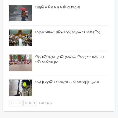
ଆହୁରି ୪ ଦିନ ବଡ଼ ବର୍ଷା ଆଶଙ୍କା
ଲୋକସଭାରେ ପାରିତ ହେଲା ବନ୍ଦେ ମାତରମ୍‌ ବିଲ୍‌
ବିସ୍ଥାପିତଙ୍କ କ୍ଷତିପୂରଣରେ ବିଳମ୍ବ: ଧାରଣାରେ
ବସିଲେ ବିଧାୟକ
ବନ୍ୟା ସ୍ଥିତିର ସମୀକ୍ଷା କଲେ ରାଜସ୍ୱମନ୍ତ୍ରୀ
PREV
NEXT
1 of 5,609