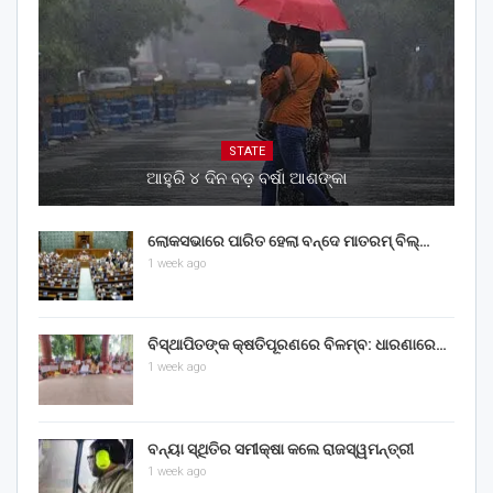
STATE
ଆହୁରି ୪ ଦିନ ବଡ଼ ବର୍ଷା ଆଶଙ୍କା
ଲୋକସଭାରେ ପାରିତ ହେଲା ବନ୍ଦେ ମାତରମ୍‌ ବିଲ୍‌…
1 week ago
ବିସ୍ଥାପିତଙ୍କ କ୍ଷତିପୂରଣରେ ବିଳମ୍ବ: ଧାରଣାରେ…
1 week ago
ବନ୍ୟା ସ୍ଥିତିର ସମୀକ୍ଷା କଲେ ରାଜସ୍ୱମନ୍ତ୍ରୀ
1 week ago