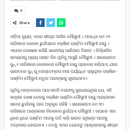
0
Share
ଓଡ଼ିଆ ନ୍ୟୁଜ୍: ଏଥର ଶୀଘ୍ର ଆସିବ ମୌସୁମୀ । ଆସନ୍ତା ମେ ୨୬
ତାରିଖରେ କେରଳ ଛୁଇଁପାରେ ଦକ୍ଷିଣ ପଶ୍ଚିମ ମୌସୁମୀ ବାୟୁ ।
ଏନେଇ ଘୋଷଣା କରିଛି ଭାରତୀୟ ପାଣିପାଗ ବିଭାଗ । ନିର୍ଦ୍ଧାରିତ
ସମୟଠାରୁ ପ୍ରାୟ ପାଞ୍ଚ ଦିନ ପୂର୍ବରୁ ଆସୁଛି ମୌସୁମୀ । ସାଧାରଣତଃ
ଜୁନ୍ ୧ ତାରିଖରେ କେରଳରେ ମୌସୁମୀ ବାୟୁ ପ୍ରବେଶ କରିଥାଏ, ଯାହା
ଭାରତରେ ଜୁନ୍ ରୁ ସେପ୍ଟେମ୍ବର ମାସ ପର୍ଯ୍ୟନ୍ତ ଚାଲୁଥିବା ଦକ୍ଷିଣ-
ପଶ୍ଚିମ ମୌସୁମୀ ଋତୁର ଆରମ୍ଭକୁ ସୂଚାଇଥାଏ।
ପୂର୍ବରୁ ମଙ୍ଗଳବାର ଆଇଏମଡି ତରଫରୁ କୁହାଯାଇଥିଲା ଯେ, ଏହି
ସପ୍ତାହ ଶେଷ ବେଳକୁ ଦକ୍ଷିଣ ପଶ୍ଚିମ ମୌସୁମୀ ବାୟୁ ଆଣ୍ଡାମାନ
ସାଗର ଛୁଇଁବାକୁ ପାଗ ଅନୁକୂଳ ରହିଛି । ସାଧାରଣତଃ ମେ ୨୦
ତାରିଖରେ ଆଣ୍ଡାମାନ ନିକୋବର ଛୁଇଁଥାଏ ମୌସୁମୀ । ତାପରେ ଏହା
ଧିରେ ଧିରେ ପଶ୍ଚିମ ଆଡକୁ ଗତି କରି ଭାରତ ଭୂଖଣ୍ଡ ଆଡକୁ
ଅଗ୍ରସର ହୋଇଥାଏ । ତେଣୁ ଏଥର ଯେହେତୁ ଆଣ୍ଡାମାନକୁ ଶୀଘ୍ର