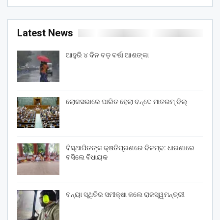
Latest News
ଆହୁରି ୪ ଦିନ ବଡ଼ ବର୍ଷା ଆଶଙ୍କା
ଲୋକସଭାରେ ପାରିତ ହେଲା ବନ୍ଦେ ମାତରମ୍‌ ବିଲ୍‌
ବିସ୍ଥାପିତଙ୍କ କ୍ଷତିପୂରଣରେ ବିଳମ୍ବ: ଧାରଣାରେ
ବସିଲେ ବିଧାୟକ
ବନ୍ୟା ସ୍ଥିତିର ସମୀକ୍ଷା କଲେ ରାଜସ୍ୱମନ୍ତ୍ରୀ