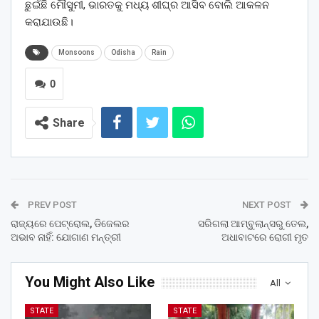
ଛୁଇଁଛି ମୌସୁମୀ, ଭାରତକୁ ମଧ୍ୟ ଶୀଘ୍ର ଆସିବ ବୋଲି ଆକଳନ
କରାଯାଉଛି।
Monsoons
Odisha
Rain
0
Share
PREV POST
NEXT POST
ରାଜ୍ୟରେ ପେଟ୍ରୋଲ, ଡିଜେଲର
ସରିଗଲା ଆମ୍ବୁଲାନ୍ସରୁ ତେଲ,
ଅଭାବ ନାହିଁ: ଯୋଗାଣ ମନ୍ତ୍ରୀ
ଅଧାବାଟରେ ରୋଗୀ ମୃତ
You Might Also Like
All
STATE
STATE