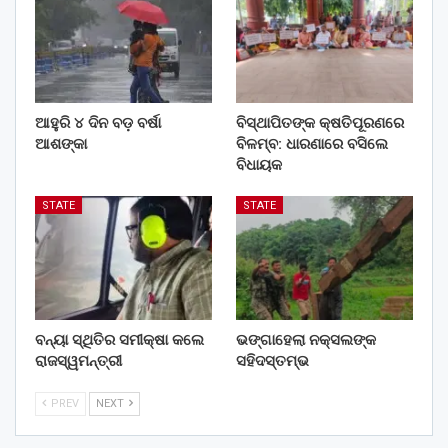
ଆହୁରି ୪ ଦିନ ବଡ଼ ବର୍ଷା
ବିସ୍ଥାପିତଙ୍କ କ୍ଷତିପୂରଣରେ
ଆଶଙ୍କା
ବିଳମ୍ବ: ଧାରଣାରେ ବସିଲେ
ବିଧାୟକ
STATE
STATE
ବନ୍ୟା ସ୍ଥିତିର ସମୀକ୍ଷା କଲେ
ଭଙ୍ଗାହେଲା ନକ୍ସଲଙ୍କ
ରାଜସ୍ୱମନ୍ତ୍ରୀ
ସହିଦସ୍ତମ୍ଭ
PREV
NEXT