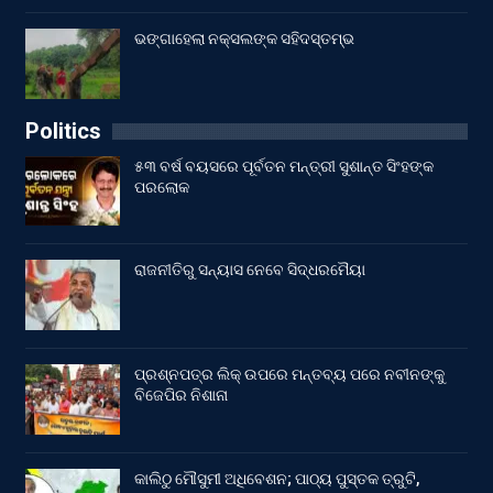
ଭଙ୍ଗାହେଲା ନକ୍ସଲଙ୍କ ସହିଦସ୍ତମ୍ଭ
Politics
୫୩ ବର୍ଷ ବୟସରେ ପୂର୍ବତନ ମନ୍ତ୍ରୀ ସୁଶାନ୍ତ ସିଂହଙ୍କ
ପରଲୋକ
ରାଜନୀତିରୁ ସନ୍ୟାସ ନେବେ ସିଦ୍ଧରମୈୟା
ପ୍ରଶ୍ନପତ୍ର ଲିକ୍ ଉପରେ ମନ୍ତବ୍ୟ ପରେ ନବୀନଙ୍କୁ
ବିଜେପିର ନିଶାନା
କାଲିଠୁ ମୌସୁମୀ ଅଧିବେଶନ; ପାଠ୍ୟ ପୁସ୍ତକ ତ୍ରୁଟି,