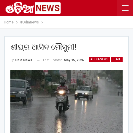
Home
#Odianews
ଶୀଘ୍ର ଆସିବ ମୌସୁମୀ!
#ODIANEWS
STATE
Last updated
May 15, 2026
By
Odia News