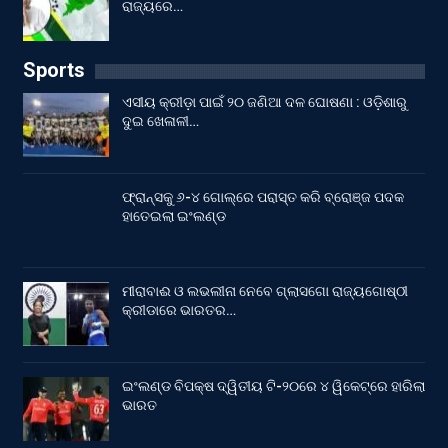
ରାଜ୍ୟରେ…
Sports
ଏସୀୟ କ୍ରୀଡ଼ା ପାଇଁ ୨୦ ଜଣିଆ ଦଳ ଘୋଷଣା : ଓଡ଼ିଶାରୁ
ଦୁଇ ଖେଳାଳୀ…
ଫ୍ରାନ୍ସକୁ ୬-୪ ଗୋଲ୍‌ରେ ପରାସ୍ତ କରି ବ୍ରୋଞ୍ଜ ପଦକ
ହାତେଇଲା ଇଂଲଣ୍ଡ
ମୀରାବାଈ ଓ ଲଭଲୀନା ନେବେ ଗ୍ଲାସଗୋ ରାଜ୍ୟଗୋଷ୍ଠୀ
କ୍ରୀଡାରେ ଭାରତର…
ଇଂଲଣ୍ଡ ବିପକ୍ଷ ଦ୍ୱିତୀୟ ଟି-୨୦ରେ ୪ ୱିକେଟ୍‌ରେ ହାରିଲା
ଭାରତ