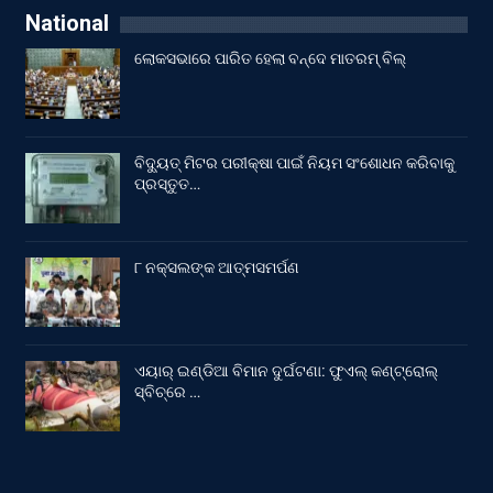
National
ଲୋକସଭାରେ ପାରିତ ହେଲା ବନ୍ଦେ ମାତରମ୍‌ ବିଲ୍‌
ବିଦ୍ୟୁତ୍ ମିଟର ପରୀକ୍ଷା ପାଇଁ ନିୟମ ସଂଶୋଧନ କରିବାକୁ
ପ୍ରସ୍ତୁତ…
୮ ନକ୍ସଲଙ୍କ ଆତ୍ମସମର୍ପଣ
ଏୟାର୍ ଇଣ୍ଡିଆ ବିମାନ ଦୁର୍ଘଟଣା: ଫୁଏଲ୍‌ କଣ୍ଟ୍ରୋଲ୍‌
ସ୍ବିଚ୍‌ରେ …