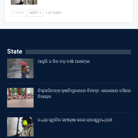
PREV
NEXT
1 of 5,609
State
ଆହୁରି ୪ ଦିନ ବଡ଼ ବର୍ଷା ଆଶଙ୍କା
ବିସ୍ଥାପିତଙ୍କ କ୍ଷତିପୂରଣରେ ବିଳମ୍ବ: ଧାରଣାରେ ବସିଲେ
ବିଧାୟକ
ବନ୍ୟା ସ୍ଥିତିର ସମୀକ୍ଷା କଲେ ରାଜସ୍ୱମନ୍ତ୍ରୀ