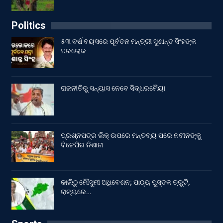
Politics
୫୩ ବର୍ଷ ବୟସରେ ପୂର୍ବତନ ମନ୍ତ୍ରୀ ସୁଶାନ୍ତ ସିଂହଙ୍କ
ପରଲୋକ
ରାଜନୀତିରୁ ସନ୍ୟାସ ନେବେ ସିଦ୍ଧରମୈୟା
ପ୍ରଶ୍ନପତ୍ର ଲିକ୍ ଉପରେ ମନ୍ତବ୍ୟ ପରେ ନବୀନଙ୍କୁ
ବିଜେପିର ନିଶାନା
କାଲିଠୁ ମୌସୁମୀ ଅଧିବେଶନ; ପାଠ୍ୟ ପୁସ୍ତକ ତ୍ରୁଟି,
ରାଜ୍ୟରେ…