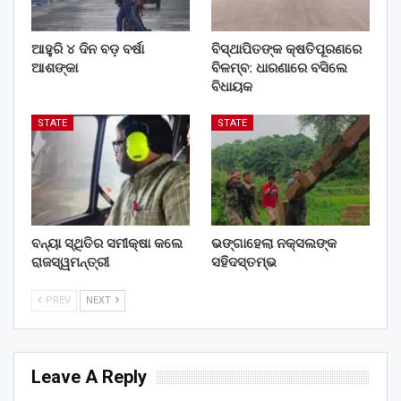
ଆହୁରି ୪ ଦିନ ବଡ଼ ବର୍ଷା
ବିସ୍ଥାପିତଙ୍କ କ୍ଷତିପୂରଣରେ
ଆଶଙ୍କା
ବିଳମ୍ବ: ଧାରଣାରେ ବସିଲେ
ବିଧାୟକ
STATE
STATE
ବନ୍ୟା ସ୍ଥିତିର ସମୀକ୍ଷା କଲେ
ଭଙ୍ଗାହେଲା ନକ୍ସଲଙ୍କ
ରାଜସ୍ୱମନ୍ତ୍ରୀ
ସହିଦସ୍ତମ୍ଭ
PREV
NEXT
Leave A Reply