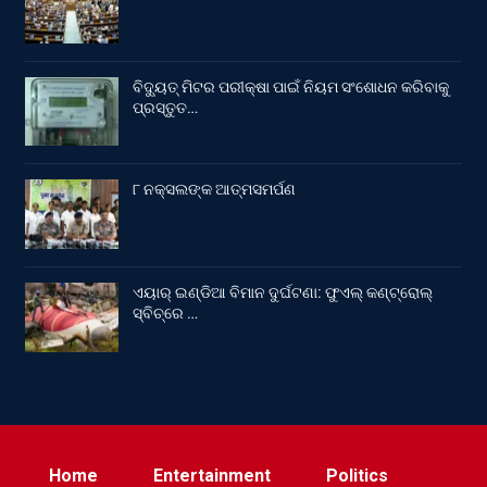
ବିଦ୍ୟୁତ୍ ମିଟର ପରୀକ୍ଷା ପାଇଁ ନିୟମ ସଂଶୋଧନ କରିବାକୁ
ପ୍ରସ୍ତୁତ…
୮ ନକ୍ସଲଙ୍କ ଆତ୍ମସମର୍ପଣ
ଏୟାର୍ ଇଣ୍ଡିଆ ବିମାନ ଦୁର୍ଘଟଣା: ଫୁଏଲ୍‌ କଣ୍ଟ୍ରୋଲ୍‌
ସ୍ବିଚ୍‌ରେ …
Home
Entertainment
Politics