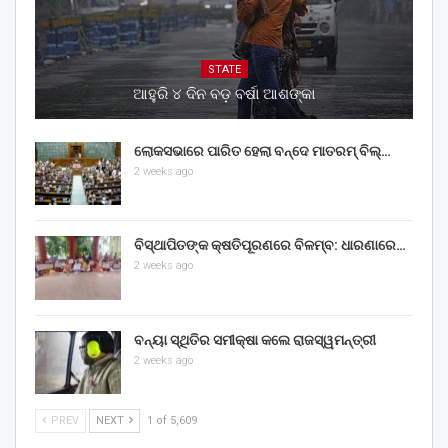
STATE
ଆହୁରି ୪ ଦିନ ବଡ଼ ବର୍ଷା ଆଶଙ୍କା
ଲୋକସଭାରେ ପାରିତ ହେଲା ବନ୍ଦେ ମାତରମ୍‌ ବିଲ୍‌…
2 weeks ago
ବିସ୍ଥାପିତଙ୍କ କ୍ଷତିପୂରଣରେ ବିଳମ୍ବ: ଧାରଣାରେ…
2 weeks ago
ବନ୍ୟା ସ୍ଥିତିର ସମୀକ୍ଷା କଲେ ରାଜସ୍ୱମନ୍ତ୍ରୀ
2 weeks ago
PREV
NEXT
1 of 5,609