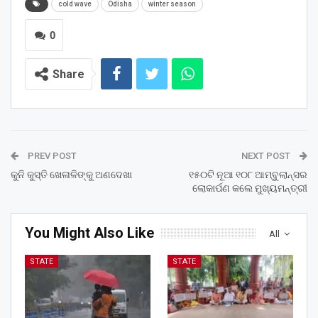
cold wave
Odisha
winter season
0
Share
PREV POST
NEXT POST
କୁନି କୁସ୍ତି ଖେଳାଳିଙ୍କୁ ଅଣଦେଖା
୧୫୦ଟି ନୂଆ ୧୦୮ ଆମ୍ବୁଲାନ୍ସର
ଲୋକାର୍ପଣ କଲେ ମୁଖ୍ୟମନ୍ତ୍ରୀ
You Might Also Like
All
STATE
STATE