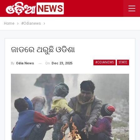
Home
#Odianews
ଜାଡରେ ଥରୁଛି ଓଡିଶା
#ODIANEWS
STATE
On
Dec 23, 2025
By
Odia News