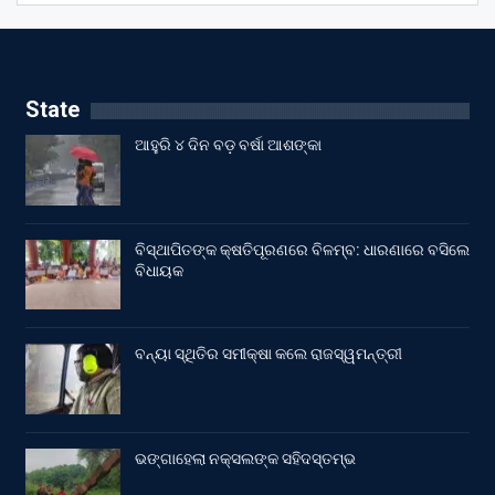
State
ଆହୁରି ୪ ଦିନ ବଡ଼ ବର୍ଷା ଆଶଙ୍କା
ବିସ୍ଥାପିତଙ୍କ କ୍ଷତିପୂରଣରେ ବିଳମ୍ବ: ଧାରଣାରେ ବସିଲେ
ବିଧାୟକ
ବନ୍ୟା ସ୍ଥିତିର ସମୀକ୍ଷା କଲେ ରାଜସ୍ୱମନ୍ତ୍ରୀ
ଭଙ୍ଗାହେଲା ନକ୍ସଲଙ୍କ ସହିଦସ୍ତମ୍ଭ