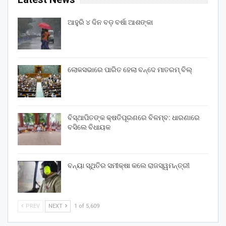
ଆହୁରି ୪ ଦିନ ବଡ଼ ବର୍ଷା ଆଶଙ୍କା
ଲୋକସଭାରେ ପାରିତ ହେଲା ବନ୍ଦେ ମାତରମ୍‌ ବିଲ୍‌
ବିସ୍ଥାପିତଙ୍କ କ୍ଷତିପୂରଣରେ ବିଳମ୍ବ: ଧାରଣାରେ
ବସିଲେ ବିଧାୟକ
ବନ୍ୟା ସ୍ଥିତିର ସମୀକ୍ଷା କଲେ ରାଜସ୍ୱମନ୍ତ୍ରୀ
PREV
NEXT
1 of 5,609