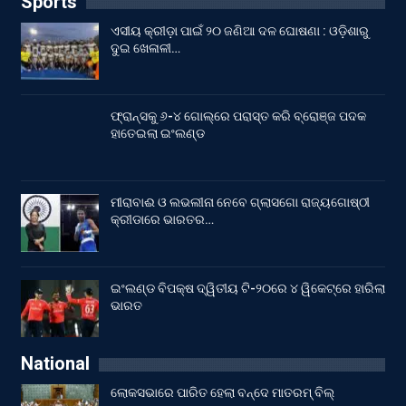
Sports
ଏସୀୟ କ୍ରୀଡ଼ା ପାଇଁ ୨୦ ଜଣିଆ ଦଳ ଘୋଷଣା : ଓଡ଼ିଶାରୁ
ଦୁଇ ଖେଳାଳୀ…
ଫ୍ରାନ୍ସକୁ ୬-୪ ଗୋଲ୍‌ରେ ପରାସ୍ତ କରି ବ୍ରୋଞ୍ଜ ପଦକ
ହାତେଇଲା ଇଂଲଣ୍ଡ
ମୀରାବାଈ ଓ ଲଭଲୀନା ନେବେ ଗ୍ଲାସଗୋ ରାଜ୍ୟଗୋଷ୍ଠୀ
କ୍ରୀଡାରେ ଭାରତର…
ଇଂଲଣ୍ଡ ବିପକ୍ଷ ଦ୍ୱିତୀୟ ଟି-୨୦ରେ ୪ ୱିକେଟ୍‌ରେ ହାରିଲା
ଭାରତ
National
ଲୋକସଭାରେ ପାରିତ ହେଲା ବନ୍ଦେ ମାତରମ୍‌ ବିଲ୍‌