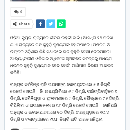
0
Share
ଓଡ଼ିଆ ନ୍ୟୁଜ୍: ରାଜ୍ୟରେ ଶୀତର ଲହରୀ ଜାରି। ଆସନ୍ତା ୨୬ ତାରିଖ
ଯାଏ ରାଜ୍ୟରେ ଘନ କୁହୁଡ଼ି ଦୃଶ୍ୟମାନ ହୋଇପାରେ। ପଶ୍ଚିମ ଓ
ଉତ୍ତର ଓଡ଼ିଶାର କିଛି ସ୍ଥାନରେ ଘନ କୁହୁଡ଼ି ଦେଖା ଦେଇପାରେ।
ଆଭ୍ୟନ୍ତରୀଣ ଓଡ଼ିଶାର ଅଧିକାଂଶ ସ୍ଥାନରେ ସ୍ବଳ୍ପରୁ ମଧ୍ୟମ
ଧରଣର କୁହୁଡ଼ି ଦୃଶ୍ୟମାନ ହେବ ବୋଲି ପାଣିପାଗ ବିଭାଗ ଆକଳନ
କରିଛି।
ରାଜ୍ୟର ସର୍ବନିମ୍ନ ରାତି ତାପମାତ୍ରା କୋରାପୁଟଠାରେ ୫.୫ ଡିଗ୍ରି
ରେକର୍ଡ ହୋଇଛି । ଜି. ଉଦୟଗିରିରେ ୬.୮ ଡିଗ୍ରି, ଦାରିଙ୍ଗିବାଡ଼ିରେ ୭
ଡିଗ୍ରି, ସେମିଳିଗୁଡ଼ା ଓ ଫୁଲବାଣୀରେ ୮ ଡିଗ୍ରି, ବୌଦ୍ଧରେ ୯.୨ ଡିଗ୍ରି,
ଚିପିଲିମା ଓ ରାଉରକେଲାରେ ୯.୯ ଡିଗ୍ରି ରେକର୍ଡ ହୋଇଛି । ସେହିପରି
ଅନୁଗୁଳ ଓ ଭବାନୀପାଟଣାରେ ୧୦ ଡିଗ୍ରି, ଝାରସୁଗୁଡ଼ାରେ ୧୦.୪
ଡିଗ୍ରି ଓ ବଲାଙ୍ଗୀରରେ ୧୦.୮ ଡିଗ୍ରି ରାତି ପାରଦ ରହିଥିଲା ।