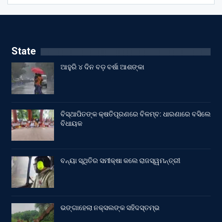
State
ଆହୁରି ୪ ଦିନ ବଡ଼ ବର୍ଷା ଆଶଙ୍କା
ବିସ୍ଥାପିତଙ୍କ କ୍ଷତିପୂରଣରେ ବିଳମ୍ବ: ଧାରଣାରେ ବସିଲେ
ବିଧାୟକ
ବନ୍ୟା ସ୍ଥିତିର ସମୀକ୍ଷା କଲେ ରାଜସ୍ୱମନ୍ତ୍ରୀ
ଭଙ୍ଗାହେଲା ନକ୍ସଲଙ୍କ ସହିଦସ୍ତମ୍ଭ