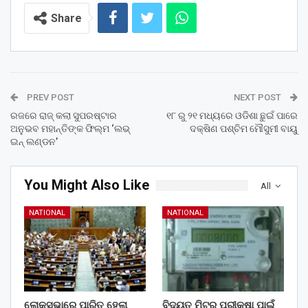
Share
PREV POST
NEXT POST
ରଜରେ ରାଜ୍ କଲା ସୁପରଷ୍ଟାର
୧୮ ରୁ ୨୧ ମଧ୍ୟରେ ଓଡିଶା ଛୁଇଁ ପାରେ
ଅନୁଭବ ମହାନ୍ତିଙ୍କ ଫିଲ୍ମ ‘ଲଭ୍
ଦକ୍ଷିଣ ପଶ୍ଚିମ ମୌସୁମୀ ବାୟୁ
ଇନ୍ ଲଣ୍ଡନ’
You Might Also Like
All
NATIONAL
NATIONAL
ଲୋକସଭାରେ ପାରିତ ହେଲା
ବିଦ୍ୟୁତ୍ ମିଟର ପରୀକ୍ଷା ପାଇଁ