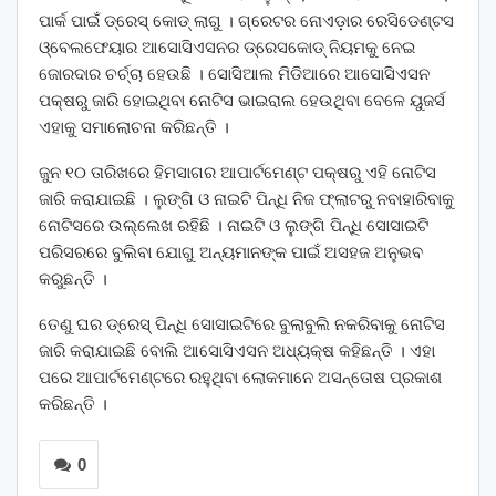
ପାର୍କ ପାଇଁ ଡ୍ରେସ୍ କୋଡ୍ ଲାଗୁ । ଗ୍ରେଟର ନୋଏଡ଼ାର ରେସିଡେଣ୍ଟସ
ଓ୍ବେଲଫେୟାର ଆସୋସିଏସନର ଡ୍ରେସକୋଡ୍ ନିୟମକୁ ନେଇ
ଜୋରଦାର ଚର୍ଚ୍ଚା ହେଉଛି । ସୋସିଆଲ ମିଡିଆରେ ଆସୋସିଏସନ
ପକ୍ଷରୁ ଜାରି ହୋଇଥିବା ନୋଟିସ ଭାଇରାଲ ହେଉଥିବା ବେଳେ ୟୁଜର୍ସ
ଏହାକୁ ସମାଲୋଚନା କରିଛନ୍ତି ।
ଜୁନ ୧୦ ତାରିଖରେ ହିମସାଗର ଆପାର୍ଟମେଣ୍ଟ ପକ୍ଷରୁ ଏହି ନୋଟିସ
ଜାରି କରାଯାଇଛି । ଲୁଙ୍ଗି ଓ ନାଇଟି ପିନ୍ଧି ନିଜ ଫ୍ଲାଟରୁ ନବାହାରିବାକୁ
ନୋଟିସରେ ଉଲ୍ଲେଖ ରହିଛି । ନାଇଟି ଓ ଲୁଙ୍ଗି ପିନ୍ଧି ସୋସାଇଟି
ପରିସରରେ ବୁଲିବା ଯୋଗୁ ଅନ୍ୟମାନଙ୍କ ପାଇଁ ଅସହଜ ଅନୁଭବ
କରୁଛନ୍ତି ।
ତେଣୁ ଘର ଡ୍ରେସ୍ ପିନ୍ଧି ସୋସାଇଟିରେ ବୁଲାବୁଲି ନକରିବାକୁ ନୋଟିସ
ଜାରି କରାଯାଇଛି ବୋଲି ଆସୋସିଏସନ ଅଧ୍ୟକ୍ଷ କହିଛନ୍ତି । ଏହା
ପରେ ଆପାର୍ଟମେଣ୍ଟରେ ରହୁଥିବା ଲୋକମାନେ ଅସନ୍ତୋଷ ପ୍ରକାଶ
କରିଛନ୍ତି ।
0