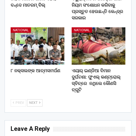
ବନ୍ଦେ ମାତରମ୍‌ ବିଲ୍‌
ନିୟମ ସଂଶୋଧନ କରିବାକୁ
ପ୍ରସ୍ତୁତ ହେଉଛନ୍ତି କେନ୍ଦ୍ର
ସରକାର
NATIONAL
NATIONAL
୮ ନକ୍ସଲଙ୍କ ଆତ୍ମସମର୍ପଣ
ଏୟାର୍ ଇଣ୍ଡିଆ ବିମାନ
ଦୁର୍ଘଟଣା: ଫୁଏଲ୍‌ କଣ୍ଟ୍ରୋଲ୍‌
ସ୍ବିଚ୍‌ରେ ନଥିଲେ କୌଣସି
ତ୍ରୁଟି
PREV
NEXT
Leave A Reply