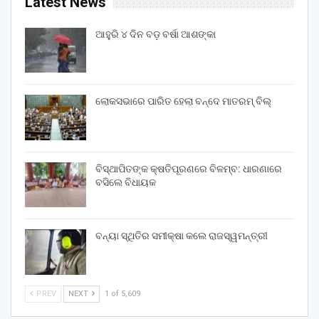
Latest News
ଆହୁରି ୪ ଦିନ ବଡ଼ ବର୍ଷା ଆଶଙ୍କା
ଲୋକସଭାରେ ପାରିତ ହେଲା ବନ୍ଦେ ମାତରମ୍‌ ବିଲ୍‌
ବିସ୍ଥାପିତଙ୍କ କ୍ଷତିପୂରଣରେ ବିଳମ୍ବ: ଧାରଣାରେ
ବସିଲେ ବିଧାୟକ
ବନ୍ୟା ସ୍ଥିତିର ସମୀକ୍ଷା କଲେ ରାଜସ୍ୱମନ୍ତ୍ରୀ
PREV
NEXT
1 of 5,609