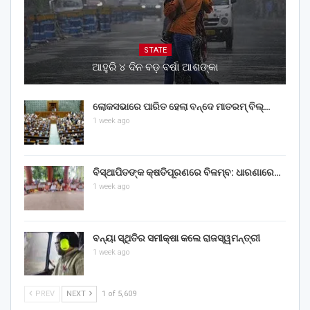
STATE
ଆହୁରି ୪ ଦିନ ବଡ଼ ବର୍ଷା ଆଶଙ୍କା
ଲୋକସଭାରେ ପାରିତ ହେଲା ବନ୍ଦେ ମାତରମ୍‌ ବିଲ୍‌…
1 week ago
ବିସ୍ଥାପିତଙ୍କ କ୍ଷତିପୂରଣରେ ବିଳମ୍ବ: ଧାରଣାରେ…
1 week ago
ବନ୍ୟା ସ୍ଥିତିର ସମୀକ୍ଷା କଲେ ରାଜସ୍ୱମନ୍ତ୍ରୀ
1 week ago
PREV
NEXT
1 of 5,609