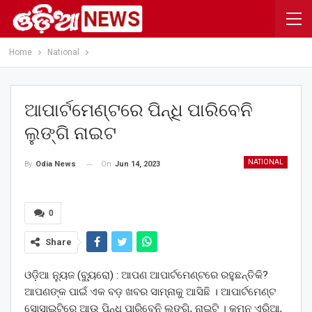
Home
National
ଆପାର୍ଟମେଣ୍ଟରେ ପିନ୍ଧି ପାରିବେନି
ଲୁଙ୍ଗି ନାଇଟ
NATIONAL
On
Jun 14, 2023
By
Odia News
0
Share
ଓଡ଼ିଆ ନ୍ୟୁଜ (ବ୍ୟୁ୍ରୋ) : ଆପଣ ଆପାର୍ଟମେଣ୍ଟରେ ରହୁଛନ୍ତିକି?
ଆପଣଙ୍କ ପାଇଁ ଏକ ବଡ଼ ଖବର ସାମ୍ନାକୁ ଆସିଛି । ଆପାର୍ଟମେଣ୍ଟ
ସୋସାଇଟିରେ ଆଉ ପିନ୍ଧି ପାରିବେନି ଲୁଙ୍ଗି, ନାଇଟି । କମନ ଏରିଆ,