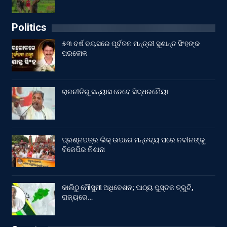
Politics
୫୩ ବର୍ଷ ବୟସରେ ପୂର୍ବତନ ମନ୍ତ୍ରୀ ସୁଶାନ୍ତ ସିଂହଙ୍କ
ପରଲୋକ
ରାଜନୀତିରୁ ସନ୍ୟାସ ନେବେ ସିଦ୍ଧରମୈୟା
ପ୍ରଶ୍ନପତ୍ର ଲିକ୍ ଉପରେ ମନ୍ତବ୍ୟ ପରେ ନବୀନଙ୍କୁ
ବିଜେପିର ନିଶାନା
କାଲିଠୁ ମୌସୁମୀ ଅଧିବେଶନ; ପାଠ୍ୟ ପୁସ୍ତକ ତ୍ରୁଟି,
ରାଜ୍ୟରେ…