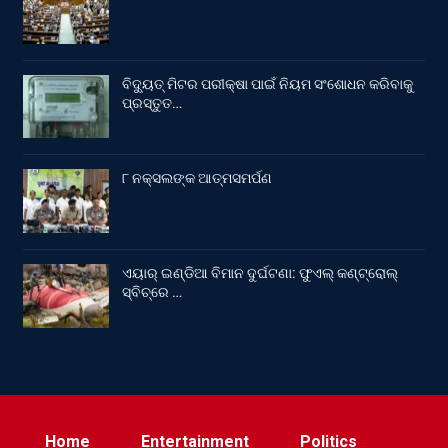
ବିଦ୍ୟୁତ୍ ମିଟର ପରୀକ୍ଷା ପାଇଁ ନିୟମ ସଂଶୋଧନ କରିବାକୁ
ପ୍ରସ୍ତୁତ…
୮ ନକ୍ସଲଙ୍କ ଆତ୍ମସମର୍ପଣ
ଏୟାର୍ ଇଣ୍ଡିଆ ବିମାନ ଦୁର୍ଘଟଣା: ଫୁଏଲ୍‌ କଣ୍ଟ୍ରୋଲ୍‌
ସ୍ବିଚ୍‌ରେ …
Home
Entertainment
Politics