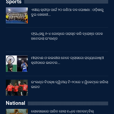
Sports
ଏସୀୟ କ୍ରୀଡ଼ା ପାଇଁ ୨୦ ଜଣିଆ ଦଳ ଘୋଷଣା : ଓଡ଼ିଶାରୁ
ଦୁଇ ଖେଳାଳୀ…
ଫ୍ରାନ୍ସକୁ ୬-୪ ଗୋଲ୍‌ରେ ପରାସ୍ତ କରି ବ୍ରୋଞ୍ଜ ପଦକ
ହାତେଇଲା ଇଂଲଣ୍ଡ
ମୀରାବାଈ ଓ ଲଭଲୀନା ନେବେ ଗ୍ଲାସଗୋ ରାଜ୍ୟଗୋଷ୍ଠୀ
କ୍ରୀଡାରେ ଭାରତର…
ଇଂଲଣ୍ଡ ବିପକ୍ଷ ଦ୍ୱିତୀୟ ଟି-୨୦ରେ ୪ ୱିକେଟ୍‌ରେ ହାରିଲା
ଭାରତ
National
ଲୋକସଭାରେ ପାରିତ ହେଲା ବନ୍ଦେ ମାତରମ୍‌ ବିଲ୍‌