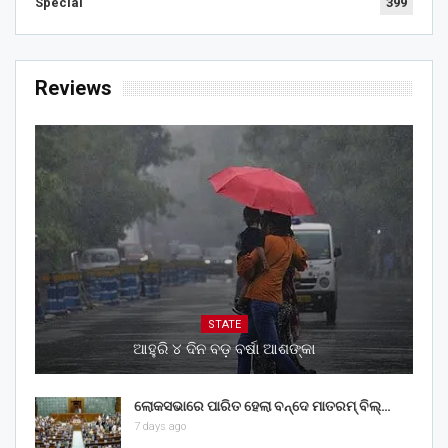
Special
399
Reviews
STATE
ଆହୁରି ୪ ଦିନ ବଡ଼ ବର୍ଷା ଆଶଙ୍କା
ଲୋକସଭାରେ ପାରିତ ହେଲା ବନ୍ଦେ ମାତରମ୍‌ ବିଲ୍‌…
7 days ago