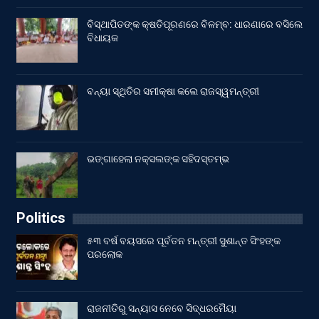
ବିସ୍ଥାପିତଙ୍କ କ୍ଷତିପୂରଣରେ ବିଳମ୍ବ: ଧାରଣାରେ ବସିଲେ
ବିଧାୟକ
ବନ୍ୟା ସ୍ଥିତିର ସମୀକ୍ଷା କଲେ ରାଜସ୍ୱମନ୍ତ୍ରୀ
ଭଙ୍ଗାହେଲା ନକ୍ସଲଙ୍କ ସହିଦସ୍ତମ୍ଭ
Politics
୫୩ ବର୍ଷ ବୟସରେ ପୂର୍ବତନ ମନ୍ତ୍ରୀ ସୁଶାନ୍ତ ସିଂହଙ୍କ
ପରଲୋକ
ରାଜନୀତିରୁ ସନ୍ୟାସ ନେବେ ସିଦ୍ଧରମୈୟା