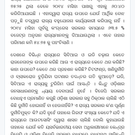
୭୫:୨୫ ଥିଲା ବେଳେ ୨୦୧୪ ମସିହା ପାଖରୁ ଏହାକୁ ୬୦:୪୦
କରିଦିଆଯାଇଛି । ଏହାଦ୍ୱାରା ରାଜ୍ୟ ଉପରେ ଯେଉଁ ଆର୍ଥିିକ ବୋଝ
ପଡ଼ୁଛି ତଦ୍ୱାରା ରାଜ୍ୟ ବହୁଯୋଜନା କାର୍ଯ୍ୟକାରୀ କରିପାରୁ ନାହିଁ ।
୨୦୧୪ ମସିହା ପୂର୍ବରୁ କଂଗ୍ରେସ ସରକାର ସମୟରେ ୬୩.୫ %
ବଜେଟ୍‌ର ଅନୁଦାନ ରାଜ୍ୟମାନଙ୍କୁ ଦିଆଯାଉଥିଲା । ଏବେ ତାହାର
ପରିମାଣ କମି ୫୪.୭୫ କୁ ପହଂଚିଲାଣି ।
ଦେଶରେ ବିଭିନ୍ନ ରାଜ୍ୟରେ ସିବିଆଇ ଓ ଇଡି ଚଢ଼ାଉ କେତେ
ରାଜନେତାଙ୍କ ଉପରେ କରିଛି ଆଉ ଏ ରାଜ୍ୟରେ କେତେ ଥର କରିଛି?
କାହା ଉପରେ? କେତେ ଥର ପ୍ରହଶନ କରିଛି? ଚିଟଫଣ୍ଡ, ଖଣିଦୁର୍ନୀତି
ଓ ବ୍ଲାକରୋଜ ବୁଡ଼ିଯିବା ଘଟଣାର ତଦନ୍ତର ଗତି କୁଆଡ଼େ? ଇଡି,
ସିବିଆଇ ଏ ରାଜ୍ୟକୁ ଟୁରିଜିମ ପାଇଁ ଆସନ୍ତି । କିନ୍ତୁ ଓଡ଼ିଶାର
ଜନସାଧାରଣଙ୍କୁ ନ୍ୟାୟ ଦେବାପାଇଁ ନୁହେଁ । ବିଜେପି ସରକାର
ବୋଧହୁଏ ପ୍ରମାଣିତ କରୁଛି ଓଡ଼ିଶା ସରକାର ସବୁ ଠିକ୍‌ଠାକ ଚାଲିଛି ଏଠି
କିଛି ଦୁର୍ନୀତି ହୋଇନାହିଁ ବା ହେଉନାହିଁକି? ଏ ରାଜ୍ୟ ସରକାର କ’ଣ ପୂର୍ଣ୍ଣ
ଦୁର୍ନୀତିମୁକ୍ତ କି? ଯଦି ନୁହେଁ ତାହାଲେ ଗିରଫ ସଂଖ୍ୟା କେତେ? ଯଦି ଏ
ରାଜ୍ୟରେ ଆଉଟସୋସିଂ ଦ୍ୱାରା ଶାସନ ଚାଲିଛି ବୋଲି କୁହାଯାଉଛି
ତାହାଲେ ଯେଉଁ କତି ୟସର୍ବଭାରତୀୟ ସେବା ଅଧିକାରୀମାନେ କେନ୍ଦ୍ର
ବିଜେପି ଓ ଓଡ଼ିଶା ବିଜେଡ଼ି ସରକାର ମଧ୍ୟରେ ମଧ୍ୟସ୍ଥି ସାଜିଛନ୍ତି