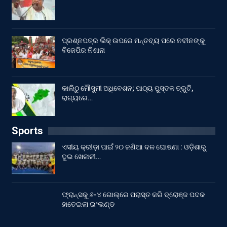
ପ୍ରଶ୍ନପତ୍ର ଲିକ୍ ଉପରେ ମନ୍ତବ୍ୟ ପରେ ନବୀନଙ୍କୁ
ବିଜେପିର ନିଶାନା
କାଲିଠୁ ମୌସୁମୀ ଅଧିବେଶନ; ପାଠ୍ୟ ପୁସ୍ତକ ତ୍ରୁଟି,
ରାଜ୍ୟରେ…
Sports
ଏସୀୟ କ୍ରୀଡ଼ା ପାଇଁ ୨୦ ଜଣିଆ ଦଳ ଘୋଷଣା : ଓଡ଼ିଶାରୁ
ଦୁଇ ଖେଳାଳୀ…
ଫ୍ରାନ୍ସକୁ ୬-୪ ଗୋଲ୍‌ରେ ପରାସ୍ତ କରି ବ୍ରୋଞ୍ଜ ପଦକ
ହାତେଇଲା ଇଂଲଣ୍ଡ