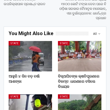
ଉପଜିଲ୍ଲାପାଳ ପ୍ରଶାନ୍ତ ରାଉତ
୧୫୦୦ କୋଟି ଟଙ୍କା ଦେବା ପରେ ବି
ଓଡ଼ିଶା ସରକାର ବୈମାତୃକ ମନୋଭାବ,
ଏହା ଦୁର୍ଭାଗ୍ୟଜନକ: ଧର୍ମେନ୍ଦ୍ର
ପ୍ରଧାନ
You Might Also Like
All
STATE
STATE
ଆହୁରି ୪ ଦିନ ବଡ଼ ବର୍ଷା
ବିସ୍ଥାପିତଙ୍କ କ୍ଷତିପୂରଣରେ
ଆଶଙ୍କା
ବିଳମ୍ବ: ଧାରଣାରେ ବସିଲେ
ବିଧାୟକ
STATE
STATE