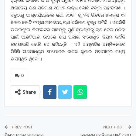
ସୂଚାଉଛି କଳାଧନ କି ରି ବୃଦ୍ଧି ଘଟୁଛି? ୨୦୧୪ ମସିହାର ଆଜି ର୍ଯ୍ୟନ୍ତ
ଅନାଦେୟ ଋଣ ପରିମାଣ ୧୦.୯୭ ଲକ୍ଷ କୋଟି ଟଙ୍କା ପହଂଚିଲାଣି ।
ସବୁଠାରୁ ଆଶ୍ଚର୍ଯ୍ୟଜନକ କଥା ୨୦୧୮ ରୁ ୨୩ ଭିତରେ ୫ଲକ୍ଷ ୯୨
ହଜାର କୋଟି ଟଙ୍କା ଅନାଦେୟ ଋଣ ପରିମାଣ ବୃଦ୍ଧି ଘଟିଛି । ଏପରିକି
ଉଇଲଫୁଲ ଡିଫଲଟର ମାନଙ୍କୁ ପୁଣି ବ୍ୟାଙ୍କରୁ ଋଣ ନେଇ ଠକିବା
ପାଇଁ ଆରବିଆଇ ଉପରେ ଚାପ ପକାଇ ସଂଶୋଧିତ ନିୟମ କାହିଁକି
କରାଯାଇଛି ବୋଲି ସେ କହିଛନ୍ତି । ଏହି ସାମ୍ବାଦିକ ସମ୍ମିଳନୀରେ
ପିସିସି ଗଣମାଧ୍ୟମ ସଂଯୋଜକ ଦୀପକ କୁମାର ମହାପାତ୍ର ମଧ୍ୟ
ଉପସ୍ଥିତ ଥିଲେ ।
0
Share
PREV POST
NEXT POST
ଗିରଫ ହେଲେ ନବରଙ୍ଗ
ତାଳଚେର ମେଡିକାଲ ପାଇଁ ପ୍ରାୟ