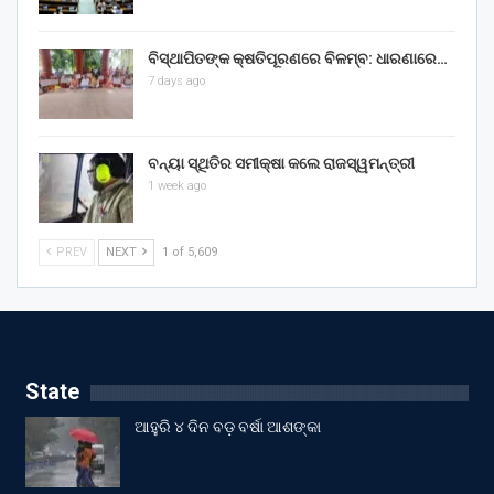
ବିସ୍ଥାପିତଙ୍କ କ୍ଷତିପୂରଣରେ ବିଳମ୍ବ: ଧାରଣାରେ…
7 days ago
ବନ୍ୟା ସ୍ଥିତିର ସମୀକ୍ଷା କଲେ ରାଜସ୍ୱମନ୍ତ୍ରୀ
1 week ago
PREV
NEXT
1 of 5,609
State
ଆହୁରି ୪ ଦିନ ବଡ଼ ବର୍ଷା ଆଶଙ୍କା