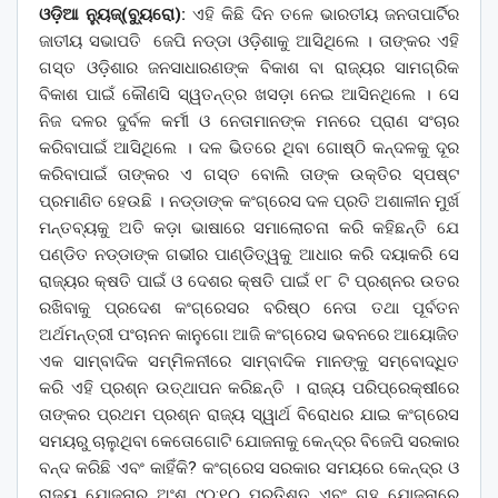
ଓଡ଼ିଆ ନ୍ୟୁଜ୍(ବ୍ୟୁରୋ):
ଏହି କିଛି ଦିନ ତଳେ ଭାରତୀୟ ଜନତାପାର୍ଟିର
ଜାତୀୟ ସଭାପତି ଜେପି ନଡ୍‌ଡା ଓଡ଼ିଶାକୁ ଆସିଥିଲେ । ତାଙ୍କର ଏହି
ଗସ୍ତ ଓଡ଼ିଶାର ଜନସାଧାରଣଙ୍କ ବିକାଶ ବା ରାଜ୍ୟର ସାମଗ୍ରିକ
ବିକାଶ ପାଇଁ କୌଣସି ସ୍ୱତନ୍ତ୍ର ଖସଡ଼ା ନେଇ ଆସିନଥିଲେ । ସେ
ନିଜ ଦଳର ଦୁର୍ବଳ କର୍ମୀ ଓ ନେତାମାନଙ୍କ ମନରେ ପ୍ରାଣ ସଂଚାର
କରିବାପାଇଁ ଆସିଥିଲେ । ଦଳ ଭିତରେ ଥିବା ଗୋଷ୍ଠି କନ୍ଦଳକୁ ଦୂର
କରିବାପାଇଁ ତାଙ୍କର ଏ ଗସ୍ତ ବୋଲି ତାଙ୍କ ଉକ୍ତିର ସ୍ପଷ୍ଟ
ପ୍ରମାଣିତ ହେଉଛି । ନଡ୍‌ଡାଙ୍କ କଂଗ୍ରେସ ଦଳ ପ୍ରତି ଅଶାଳୀନ ମୁର୍ଖ
ମନ୍ତବ୍ୟକୁ ଅତି କଡ଼ା ଭାଷାରେ ସମାଲୋଚନା କରି କହିଛନ୍ତି ଯେ
ପଣ୍ଡିତ ନଡ୍‌ଡାଙ୍କ ଗଭୀର ପାଣ୍ଡିତ୍ୱକୁ ଆଧାର କରି ଦୟାକରି ସେ
ରାଜ୍ୟର କ୍ଷତି ପାଇଁ ଓ ଦେଶର କ୍ଷତି ପାଇଁ ୧୮ ଟି ପ୍ରଶ୍ନର ଉତର
ରଖିବାକୁ ପ୍ରଦେଶ କଂଗ୍ରେସର ବରିଷ୍ଠ ନେତା ତଥା ପୂର୍ବତନ
ଅର୍ଥମନ୍ତ୍ରୀ ପଂଚାନନ କାନୁଗୋ ଆଜି କଂଗ୍ରେସ ଭବନରେ ଆୟୋଜିତ
ଏକ ସାମ୍ବାଦିକ ସମ୍ମିଳନୀରେ ସାମ୍ବାଦିକ ମାନଙ୍କୁ ସମ୍ବୋଦ୍ଧିତ
କରି ଏହି ପ୍ରଶ୍ନ ଉତ୍‌ଥାପନ କରିଛନ୍ତି । ରାଜ୍ୟ ପରିପ୍ରେକ୍ଷୀରେ
ତାଙ୍କର ପ୍ରଥମ ପ୍ରଶ୍ନ ରାଜ୍ୟ ସ୍ୱାର୍ଥ ବିରୋଧର ଯାଇ କଂଗ୍ରେସ
ସମୟରୁ ଚାଲୁଥିବା କେତୋଗୋଟି ଯୋଜନାକୁ କେନ୍ଦ୍ର ବିଜେପି ସରକାର
ବନ୍ଦ କରିଛି ଏବଂ କାହିଁକି? କଂଗ୍ରେସ ସରକାର ସମୟରେ କେନ୍ଦ୍ର ଓ
ରାଜ୍ୟ ଯୋଜନାର ଅଂଶ ୯୦:୧୦ ପ୍ରତିଶତ ଏବଂ ଗୃହ ଯୋଜନାରେ