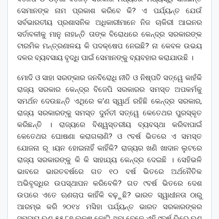
ସେମାନଙ୍କ ନାମ ପ୍ରକାଶ କରିବେ କି? ଏ ପର୍ଯ୍ୟନ୍ତ ଯେଉଁ
ସର୍ବଭାରତୀୟ ପ୍ରଶାସନିକ ଅଧିକାରୀମାନେ ନିଜ ଚାକିରୀ ଆଇନର
ସର୍ତାବଳୀକୁ ମାନୁ ନାହାନ୍ତି ତାଙ୍କ ବିରୋଧରେ କେନ୍ଦ୍ର ସରକାରଙ୍କ
ଟାରମିକ ମନ୍ତ୍ରଣାଳୟ କି ପଦକ୍ଷେପ ନେଇଛି? ନା କେବଳ ଉଭୟ
ଦଳର ବ୍ୟବସାୟ ବୃଦ୍ଧି ପାଇଁ ସେମାନଙ୍କୁ ବ୍ୟବହାର କରାଯାଉଛି ।
ମୋଦି ଓ ସାହା ସରଙ୍କାର ଜନବିରୋଧି ନୀତି ଓ ନିଷ୍ପତି ସତ୍ୱେ କାହଁକି
ରାଜ୍ୟ ସରକାର କେନ୍ଦ୍ର ବିଜେପି ସରକାରର ସମସ୍ତ ଅପକର୍ମକୁ
ସମର୍ଥନ ଦେଉଛନ୍ତି ଏଥିରେ କ’ଣ ସ୍ୱାର୍ଥ ରହିଛି କେନ୍ଦ୍ର ସରକାର,
ରାଜ୍ୟ ସରକାରଙ୍କୁ ସମସ୍ତ ଦୁର୍ନତୀ ସତ୍ୱେ କେତେଥର ପୁରସ୍କୃତ
କରିଛନ୍ତି । ରାଜ୍ୟରେ ବିଶ୍ୱସ୍ତରୀୟ ବ୍ୟବସ୍ଥା କରିବାପାଇଁ
କେତେଥର ଘୋଷଣା କରାଗଲାଣି? ଓ ୯ବର୍ଷ ଭିତରେ ଏ ସମସ୍ତ
ଯୋଜନା ରୂ ।ୟନ ହୋଇନାହିଁ କାହିଁକି? ରାଜ୍ୟର ଖଣି ଖାଦାନ ଲୁଟରେ
ରାଜ୍ୟ ସରକାରଙ୍କୁ କି କି ସାହାଯ୍ୟ କେନ୍ଦ୍ର ଦେଇଛି । ସେହିଭଳି
ଭାବରେ ଭାରତବର୍ଷରେ ଗତ ୧୦ ବର୍ଷ ଭିତରେ ଅର୍ଥନୈତିକ
ଅଭିବୃଦ୍ଧିର ଉପସ୍ଥାପନ କରିବେକି? ଗତ ୯ବର୍ଷ ଭିତରେ ଦେଶ
ଉପରେ ଏତେ ଋଣଚାପ କାହିଁକି ବଢ଼ୁଛି? ଭାରତ ସ୍ୱାଧୀନତା ଠାରୁ
ଆରମ୍ଭ କରି ୨୦୧୪ ମସିହା ପର୍ଯ୍ୟନ୍ତ ଭାରତ ସରକାରଙ୍କର
ସମୁଦାୟ ଋଣ ୫୫.୮୭ ଲକ୍ଷ କୋଟି ଥିବା ବେଳେ ଏହି ୯ବର୍ଷ ଭିରେ ଋଣ