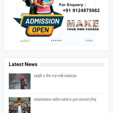
Latest News
ଆହୁରି ୪ ଦିନ ବଡ଼ ବର୍ଷା ଆଶଙ୍କା
ଲୋକସଭାରେ ପାରିତ ହେଲା ବନ୍ଦେ ମାତରମ୍‌ ବିଲ୍‌