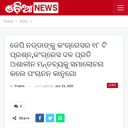
Home
State
ଜେପି ନଡ୍‌ଡାଙ୍କୁ କଂଗ୍ରେସର ୧୮ ଟି
ପ୍ରଶ୍ନ,କଂଗ୍ରେସ ଦଳ ପ୍ରତି
ଅଶାଳୀନ ମନ୍ତବ୍ୟକୁ ସମାଲୋଚନା
କଲେ ପଂଚାନନ କାନୁଗୋ
STATE
Last updated
Jun 24, 2023
By
Prabin
0
Share