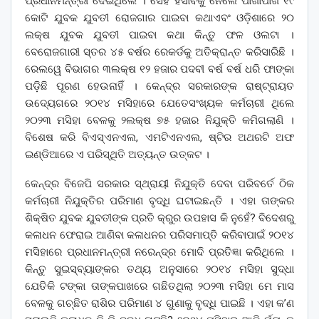
ପ୍ରଧାନମନ୍ତ୍ରୀ ଦେଇଥିଲେ । ସେହି ହିସାବକୁ ନେଲେ ପାଖାପାଖି ୧୯
କୋଟି ଯୁବକ ଯୁବତୀ ରୋଜଗାର ପାଇବା କଥାଏବଂ ଓଡ଼ିଶାରେ ୨୦
ଲକ୍ଷ ଯୁବକ ଯୁବତୀ ପାଇବା କଥା କିନ୍ତୁ ଫଳ ଓଲଟା ।
ବେରୋଜଗାରୀ ସ୍ତର ୪୫ ବର୍ଷର ରେକର୍ଡକୁ ଅତିକ୍ରାନ୍ତ କରିସାରିଛି ।
ରେଲୱେ ବିଭାଗର ୩ଲକ୍ଷ ୧୨ ହଜାର ପଦବୀ ବର୍ଷ ବର୍ଷ ଧରି ଫାଙ୍କା
ପଡ଼ିଛି ପୂରଣ ହେଉନାହିଁ । କେନ୍ଦ୍ର ସରକାରଙ୍କ ରାଷ୍ଟ୍ରାୟତ
ଉଦ୍ୟେଗରେ ୨୦୧୪ ମସିହାରେ ଯେତେସଂଖ୍ୟକ କର୍ମଚାରୀ ଥିଲେ
୨୦୨୩ ମସିହା ବେଳକୁ ୨ଲକ୍ଷ ୭୫ ହଜାର ନିଯୁକ୍ତି କମିଗଲାଣି ।
ବିଶେଷ କରି ବିଏସ୍‌ଏନଏଲ, ଏମଟିଏନଏଲ, ଷ୍ଟିର ଅଥରଟି ଅଫ
ଇଣ୍ଡିଆରେ ଏ ପରିସ୍ଥିତି ଅତ୍ୟନ୍ତ ଉତ୍କଟ ।
କେନ୍ଦ୍ର ବିଜେପି ସରକାର ସ୍ଥ୍ରାୟୀ ନିଯୁକ୍ତି ଦେବା ପରିବର୍ତେ ଠିକ
କର୍ମଚାରୀ ନିଯୁକ୍ତିର ପରିମାଣ ବୃଦ୍ଧି ଘଟାଇଛନ୍ତି । ଏହା ତାଙ୍କର
ଶିକ୍ଷିତ ଯୁବକ ଯୁବତୀଙ୍କ ପ୍ରତି କ୍ରୁର ଉପହାସ କି ନୁହେଁ? ବିଦେଶରୁ
କଳାଧନ ଫେରାଇ ଆଣିବା କଳାଧନର ପରିସମାପ୍ତି କରିବାପାଇଁ ୨୦୧୪
ମସିହାରେ ପ୍ରଧାନମନ୍ତ୍ରୀ ନରେନ୍ଦ୍ର ମୋଦି ପ୍ରତିଜ୍ଞା କରିଥିଲେ ।
କିନ୍ତୁ ସୁଇସ୍‌ବ୍ୟାଙ୍କର ତଥ୍ୟ ଅନୁସାରେ ୨୦୧୪ ମସିହା ସୁଦ୍ଧା
ଯେତିକି ଟଙ୍କା ତାଙ୍କପାଖରେ ଗଛିତଥିଲା ୨୦୨୩ ମସିହା ମେ ମାସ
ବେଳକୁ ଗଚ୍ଛିତ ରାଶିର ପରିମାଣ ୪ ଗୁଣାକୁ ବୃଦ୍ଧି ପାଇଛି । ଏହା କ’ଣ