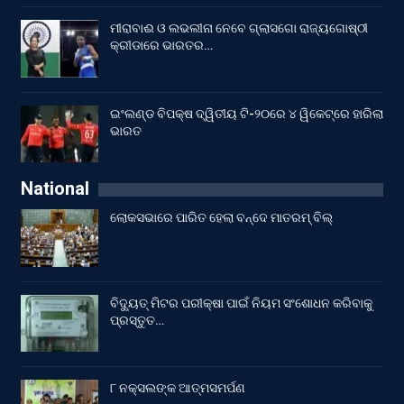
ମୀରାବାଈ ଓ ଲଭଲୀନା ନେବେ ଗ୍ଲାସଗୋ ରାଜ୍ୟଗୋଷ୍ଠୀ
କ୍ରୀଡାରେ ଭାରତର…
ଇଂଲଣ୍ଡ ବିପକ୍ଷ ଦ୍ୱିତୀୟ ଟି-୨୦ରେ ୪ ୱିକେଟ୍‌ରେ ହାରିଲା
ଭାରତ
National
ଲୋକସଭାରେ ପାରିତ ହେଲା ବନ୍ଦେ ମାତରମ୍‌ ବିଲ୍‌
ବିଦ୍ୟୁତ୍ ମିଟର ପରୀକ୍ଷା ପାଇଁ ନିୟମ ସଂଶୋଧନ କରିବାକୁ
ପ୍ରସ୍ତୁତ…
୮ ନକ୍ସଲଙ୍କ ଆତ୍ମସମର୍ପଣ