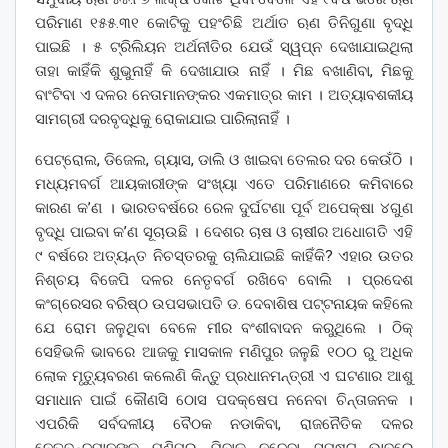
ପରିମାଣ ୧୫୫.୩୧ କୋଟିକୁ ପହଂଚିଛି ଅର୍ଥାତ ଋଣ ତିନିଗୁଣା ବୃଦ୍ଧି
ପାଇଛି । ୫ ଟ୍ରିଲିୟନ ଅର୍ଥନୀତିର ଯେଉଁ ସ୍ୱପ୍ନ ଦେଖାଯାଇଥିଲା
ତାହା କାହିଁକି ଶୁଭୁନାହିଁ କି ଦେଖାଯାଉ ନାହିଁ । ମିଛ ବଖାଣିବା, ମିଛକୁ
ବାଂଟିବା ଏ ଦଳର ନେତାମାନଙ୍କର ଏକମାତ୍ର କାମ । ଅତ୍ୟାବଶକୀୟ
ସାମଗ୍ରୀ ଦରବୃଦ୍ଧିକୁ ରୋକାଯାଇ ପାରିଲାନାହିଁ ।
ପେଟ୍ରୋଲ, ଡିଜେଲ, ଗ୍ୟାସ, ଡାଲି ଓ ଖାଇବା ତେଲର ଦର କେଉଁଠି ।
ମଧ୍ୟମବର୍ଗ ଆୟକାରୀଙ୍କ ସଂଖ୍ୟା ଏତେ ପରିମାଣରେ କମିବାରେ
କାରଣ କ’ଣ । ଭାରତବର୍ଷରେ ରେଳ ଦୁର୍ଘଟଣା ପୂର୍ବ ଅପେକ୍ଷା ୪ଗୁଣ
ବୃଦ୍ଧି ପାଇବା କ’ଣ ସୂଚାଉଛି । ଦେଶର ଚାଷ ଓ ଚାଷୀର ଅଧୋଗତି ଏହି
୯ ବର୍ଷରେ ଅତ୍ୟନ୍ତ ନିଚସ୍ତରକୁ ଚାଲିଯାଇଛି କାହିଁକି? ଏହାର ଉତର
ନିଶ୍ଚୟ ବିଜେପି ଦଳର ନେତୃବର୍ଗ ରଖିବେ ବୋଲି । ପ୍ରଦେଶ
କଂଗ୍ରେସର ବରିଷ୍ଠ ଉପସଭାପତି ଡ. ଦେବାଶିଷ ପଟ୍ଟନାୟକ କହିଲେ
ଯେ ରୋମ ଜଳୁଥିବା ବେଳେ ମୀର ବଂଶୀବାଦନ କରୁଥିଲେ । ଠିକ୍
ସେହିଭଳି ଭାବରେ ଆଜକୁ ମାସକାଳ ମଣିପୁର ଜଳୁଛି ୧୦୦ ରୁ ଅଧିକ
ଲୋକ ମୃତ୍ୟୁବରଣ କଲେଣି କିନ୍ତୁ ପ୍ରଧାନମନ୍ତ୍ରୀ ଏ ଘଟଣାର ଆଶୁ
ସମାଧାନ ପାଇଁ କୌଣସି ଠୋସ ପଦକ୍ଷେପ ନନେବା ଚିନ୍ତାଜନକ ।
ଏପରିକି ସର୍ବଦଳୀୟ ବୈଠକ ନଡାକିବା, ରାଜନୈତିକ ଦଳର
ନେତୃବୃନ୍ଦମାନଙ୍କୁ ମଣିପୁର ଯିବାକୁ ନଦେବା ସ୍ପଷ୍ଟ ଭାବରେ