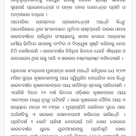
ସୂଚାଉଛି ପ୍ରଧାନମନ୍ତ୍ରୀ ଓ ତାଙ୍କ ଦଳର ଗଣତନ୍ତ୍ର ପ୍ରୀତି ଓ
ଅଙ୍ଗୀକାର ବଦ୍ଧତା ।
ଆମେରିକା ଗ୍ରସ୍ତରେ ପ୍ରଧାନମନ୍ତ୍ରୀ ଅଛନ୍ତି କିନ୍ତୁ
ଆମେରିକାରେ ଥିବା ସାଂସଦମାନେ ପୂର୍ବତନ ରାଷ୍ଟ୍ରପତି ବାରକା ଓବମା
ଭାରତବର୍ଷରେ ଚାଲିଥିବା ସଂଖ୍ୟାଲଘୁ ସମାଜ ଉପରେ ଆକ୍ରମଣ
ଧର୍ମୀୟ ଭିର୍ତିରେ ସମାଜକୁ ବାଂଟିବା ଓ ବିଦ୍ୱେଷ ସୃଷ୍ଟି କରିବାକୁ ନେଇ
ଚିଠି ଲେଖିଲେଣି । ଭାରତବର୍ଷର ବିବିଧିତା ଭିତରେ ଯେଉଁ ଐକ୍ୟତା ଓ
ଭଲପାଇବା ଥିଲା ତାକୁ ଆଜି ଏ ସରକାର ନଷ୍ଟଭ୍ରଷ୍ଟ କରିଦେଲାଣି ।
ପ୍ରଦେଶ କଂଗ୍ରେସ ମୁଖପାତ୍ର ରଜନୀ ମହାନ୍ତି କହିଥିଲେ ଯେ ୨୦୨୨
ମସିହା ସୁଦ୍ଧା କୃଷକମାନଙ୍କୁ ଆୟ ଦ୍ୱିଗୁଣିତ ହୋଇଯିବା କଥା କିନ୍ତୁ
ଭାରତବର୍ଷର କୃଷକମାନଙ୍କର ଆୟ ସର୍ବନିମ୍ନ ସ୍ତରକୁ ଚାଲିଗଲାଣି ।
ଏପରିକି ବିଗତ ୧୨ ବର୍ଷ ଭିତରେ ଓଡ଼ିଶାର କୃଷକଙ୍କର ଆୟ
ଏକଟଙ୍କା ମଧ୍ୟ ବୃଦ୍ଧି ଘଟିନାହିଁ । ଜଣେ କୃଷକକର ଦୈନିକ ଆୟ ଏ
ରାଜ୍ୟରେ ମାତ୍ର ୨୭ ଟଙ୍କା । ମୁଦ୍ରାସ୍ପିତି ରୋକିବାତ ଦୁରେ ଥାଉ
ଅର୍ଥନୀତିକୁ ଏ ସରକାର ରସାତଳଗାମୀ କରିଦେଇ ସାରିଛନ୍ତି ।
ପ୍ରତିବର୍ଷ ୨ କୋଟି ଚାକିରୀ ଦେବାପାଇଁ ଅତି ଜୋର ଜୋରରେ
ଭାରତବର୍ଷର ଯୁବକ ଯୁବତୀମାନଙ୍କୁ ପ୍ରତିଶୃତି ଖୋଦ