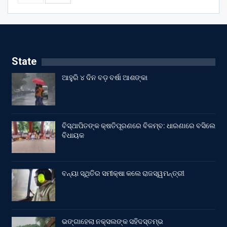
State
ଆହୁରି ୪ ଦିନ ବଡ଼ ବର୍ଷା ଆଶଙ୍କା
ବିସ୍ଥାପିତଙ୍କ କ୍ଷତିପୂରଣରେ ବିଳମ୍ବ: ଧାରଣାରେ ବସିଲେ
ବିଧାୟକ
ବନ୍ୟା ସ୍ଥିତିର ସମୀକ୍ଷା କଲେ ରାଜସ୍ୱମନ୍ତ୍ରୀ
ଭଙ୍ଗାହେଲା ନକ୍ସଲଙ୍କ ସହିଦସ୍ତମ୍ଭ