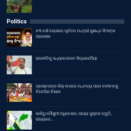
Politics
୫୩ ବର୍ଷ ବୟସରେ ପୂର୍ବତନ ମନ୍ତ୍ରୀ ସୁଶାନ୍ତ ସିଂହଙ୍କ
ପରଲୋକ
ରାଜନୀତିରୁ ସନ୍ୟାସ ନେବେ ସିଦ୍ଧରମୈୟା
ପ୍ରଶ୍ନପତ୍ର ଲିକ୍ ଉପରେ ମନ୍ତବ୍ୟ ପରେ ନବୀନଙ୍କୁ
ବିଜେପିର ନିଶାନା
କାଲିଠୁ ମୌସୁମୀ ଅଧିବେଶନ; ପାଠ୍ୟ ପୁସ୍ତକ ତ୍ରୁଟି,
ରାଜ୍ୟରେ…