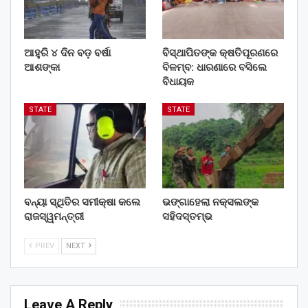
ଆହୁରି ୪ ଦିନ ବଡ଼ ବର୍ଷା
ବିସ୍ଥାପିତଙ୍କ କ୍ଷତିପୂରଣରେ
ଆଶଙ୍କା
ବିଳମ୍ବ: ଧାରଣାରେ ବସିଲେ
ବିଧାୟକ
STATE
STATE
ବନ୍ୟା ସ୍ଥିତିର ସମୀକ୍ଷା କଲେ
ଭଙ୍ଗାହେଲା ନକ୍ସଲଙ୍କ
ରାଜସ୍ୱମନ୍ତ୍ରୀ
ସହିଦସ୍ତମ୍ଭ
PREV
NEXT
Leave A Reply