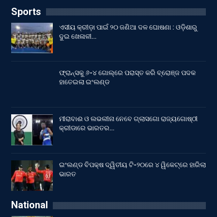
Sports
ଏସୀୟ କ୍ରୀଡ଼ା ପାଇଁ ୨୦ ଜଣିଆ ଦଳ ଘୋଷଣା : ଓଡ଼ିଶାରୁ
ଦୁଇ ଖେଳାଳୀ…
ଫ୍ରାନ୍ସକୁ ୬-୪ ଗୋଲ୍‌ରେ ପରାସ୍ତ କରି ବ୍ରୋଞ୍ଜ ପଦକ
ହାତେଇଲା ଇଂଲଣ୍ଡ
ମୀରାବାଈ ଓ ଲଭଲୀନା ନେବେ ଗ୍ଲାସଗୋ ରାଜ୍ୟଗୋଷ୍ଠୀ
କ୍ରୀଡାରେ ଭାରତର…
ଇଂଲଣ୍ଡ ବିପକ୍ଷ ଦ୍ୱିତୀୟ ଟି-୨୦ରେ ୪ ୱିକେଟ୍‌ରେ ହାରିଲା
ଭାରତ
National