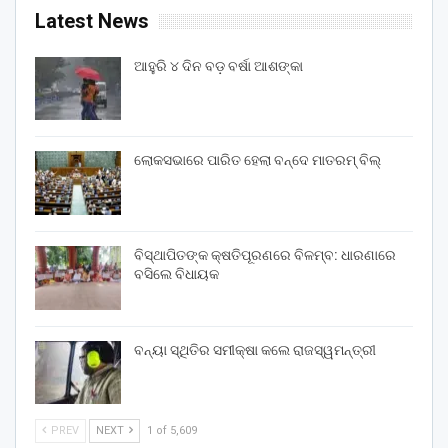
Latest News
ଆହୁରି ୪ ଦିନ ବଡ଼ ବର୍ଷା ଆଶଙ୍କା
ଲୋକସଭାରେ ପାରିତ ହେଲା ବନ୍ଦେ ମାତରମ୍‌ ବିଲ୍‌
ବିସ୍ଥାପିତଙ୍କ କ୍ଷତିପୂରଣରେ ବିଳମ୍ବ: ଧାରଣାରେ
ବସିଲେ ବିଧାୟକ
ବନ୍ୟା ସ୍ଥିତିର ସମୀକ୍ଷା କଲେ ରାଜସ୍ୱମନ୍ତ୍ରୀ
PREV
NEXT
1 of 5,609