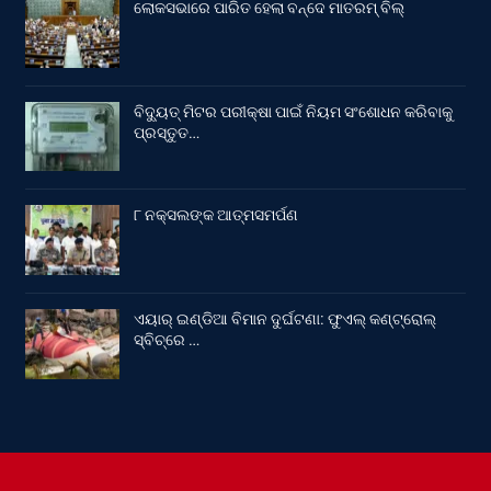
ଲୋକସଭାରେ ପାରିତ ହେଲା ବନ୍ଦେ ମାତରମ୍‌ ବିଲ୍‌
ବିଦ୍ୟୁତ୍ ମିଟର ପରୀକ୍ଷା ପାଇଁ ନିୟମ ସଂଶୋଧନ କରିବାକୁ
ପ୍ରସ୍ତୁତ…
୮ ନକ୍ସଲଙ୍କ ଆତ୍ମସମର୍ପଣ
ଏୟାର୍ ଇଣ୍ଡିଆ ବିମାନ ଦୁର୍ଘଟଣା: ଫୁଏଲ୍‌ କଣ୍ଟ୍ରୋଲ୍‌
ସ୍ବିଚ୍‌ରେ …