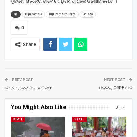
ଦୂରଦର୍ଶୀ ରାଜନେତା ଭାବେ ସେ ଥିଲେ ଆଧୁନିକ ଓଡ଼ିଶାର ନିର୍ମାତା ।
Biju patnaik
Biju patnaik tribute
Odisha
0
Share
PREV POST
NEXT POST
ସେକ୍ସ ରାକେଟ ଠାବ: ୪ ଗିରଫ
ଓଲଟିଲା CRPF ଗାଡ଼ି
You Might Also Like
All
STATE
STATE