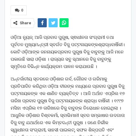
0
Share
ଓଡ଼ିଆ ନ୍ୟୁଜ୍: ଆଜି ପ୍ରବାଦ ପୁରୁଷ, ସ୍ଵାଧୀନତା ସଂଗ୍ରାମୀ ତଥା
ପୂର୍ବତନ ମୁଖ୍ୟମନ୍ତ୍ରୀ ସ୍ବର୍ଗତ ବିଜୁ ପଟ୍ଟନାୟକଙ୍କଶ୍ରାଦ୍ଧବାର୍ଷିକୀ।
କୋଟି ଓଡ଼ିଆଙ୍କ ଜନନାୟକପ୍ରବାଦ ପୁରୁଷ ବିଜୁ ବାବୁଙ୍କୁ ଆଜି ମନେ
ପକାଉଛି ସାରା ଓଡ଼ିଶା । ରାଜ୍ୟର ସବୁ ସ୍ଥାନରେ ବିଜୁ ବାବୁଙ୍କୁ
ସ୍ମୃତିରେ ବିଭିନ୍ନ କାର୍ଯ୍ୟକ୍ରମ ପାଳନ କରାଯାଉଛି ।
ଅନ୍ତର୍ଜାତୀୟ ସ୍ତରରେ ଓଡ଼ିଶାର ଗର୍ବ, ଗୌରବ ଓ ଗରିମାକୁ
ପ୍ରତିପାଦିତ କରିଥିବା ଓଡ଼ିଆ ବୀରଙ୍କ ମଧ୍ୟରେ ପ୍ରବାଦ ପୁରୁଷ ବିଜୁ
ପଟ୍ଟନାୟକଙ୍କ ଏକ ଶାଣିତ ବ୍ୟକ୍ତିତ୍ବ । ଆଜି ଅର୍ଥାତ ଏପ୍ରିଲ ୧୭
ତାରିଖ ପ୍ରବାଦ ପୁରୁଷ ବିଜୁ ପଟ୍ଟନାୟକଙ୍କ ଶ୍ରାଦ୍ଧ ବାର୍ଷିକୀ । ୧୯୯୭
ମସିହା ଏପ୍ରିଲ ୧୭ ତାରିଖରେ ବିଜୁ ବାବୁଙ୍କ ତିରୋଧାନ ହୋଇଥିଲା ।
ଆଧୁନିକ ଓଡ଼ିଶାର ବିଶ୍ବକର୍ମା, ସ୍ବାଭିମାନୀ ସ୍ବର ସମ୍ଭାଷର ଉଦଗାତା
ବିଜୁ ବାବୁ ଯଥାର୍ଥରେ ଏକ କିମ୍ବଦନ୍ତୀ ପୁରୁଷ । ଜଣେ ନିର୍ଭୀକ
ସ୍ୱାଧୀନତା ସଂଗ୍ରାମୀ, ସାହସୀ ପାଇଲଟ୍, ସଫଳ ଶିଳ୍ପପତି ଏବଂ