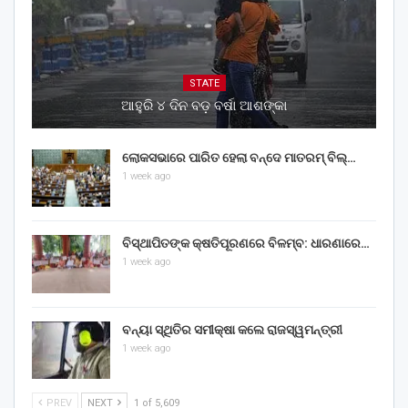
STATE
ଆହୁରି ୪ ଦିନ ବଡ଼ ବର୍ଷା ଆଶଙ୍କା
ଲୋକସଭାରେ ପାରିତ ହେଲା ବନ୍ଦେ ମାତରମ୍‌ ବିଲ୍‌…
1 week ago
ବିସ୍ଥାପିତଙ୍କ କ୍ଷତିପୂରଣରେ ବିଳମ୍ବ: ଧାରଣାରେ…
1 week ago
ବନ୍ୟା ସ୍ଥିତିର ସମୀକ୍ଷା କଲେ ରାଜସ୍ୱମନ୍ତ୍ରୀ
1 week ago
PREV
NEXT
1 of 5,609