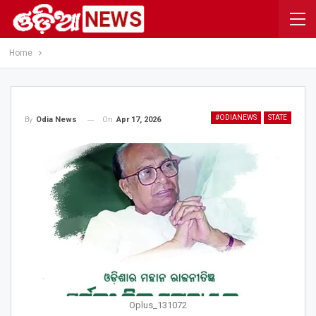
Home
#ODIANEWS
STATE
On
Apr 17, 2026
By
Odia News
Oplus_131072