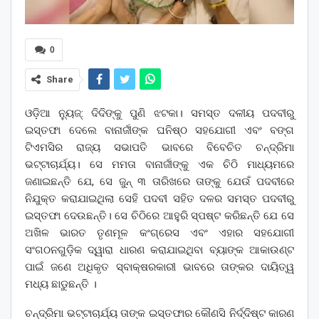
0
Share
ଓଡ଼ିଆ ନ୍ୟୁଜ୍: ଦିଦିଙ୍କୁ ପୁଣି ଝଟକା। ସମସ୍ତ ଦଳୀୟ ପଦବୀରୁ
ଇସ୍ତଫା ଦେଲେ ବାନାର୍ଜୀଙ୍କ ଘନିଷ୍ଠ ସହଯୋଗୀ ଏବଂ ବଙ୍ଗ
ଟିଏମସିର ରାଜ୍ୟ ସଭାପତି ଭାବରେ ବିବେଚିତ ଚନ୍ଦ୍ରିମା
ଭଟ୍ଟାଚାର୍ଯ୍ୟ। ସେ ମମତା ବାନାର୍ଜୀଙ୍କୁ ଏକ ଚିଠି ମାଧ୍ୟମରେ
ଜଣାଇଛନ୍ତି ଯେ, ସେ ଜୁନ୍ ୩ ତାରିଖରେ ତାଙ୍କୁ ଯେଉଁ ପଦବୀରେ
ନିଯୁକ୍ତ କରାଯାଇଥିଲା ସେହି ପଦବୀ ସହିତ ଦଳର ସମସ୍ତ ପଦବୀରୁ
ଇସ୍ତଫା ଦେଉଛନ୍ତି। ସେ ଚିଠିରେ ଆହୁରି ସ୍ପଷ୍ଟ କରିଛନ୍ତି ଯେ ସେ
ଅଖିଳ ଭାରତ ତୃଣମୂଳ କଂଗ୍ରେସ ଏବଂ ଏହାର ସହଯୋଗୀ
ସଂଗଠନଗୁଡ଼ିକ ଦ୍ୱାରା ଧାରଣ କରାଯାଇଥିବା ବ୍ୟାଙ୍କ ଆକାଉଣ୍ଟ
ପାଇଁ ଜଣେ ଅଧିକୃତ ସ୍ବାକ୍ଷରକାରୀ ଭାବରେ ତାଙ୍କର ଦାୟିତ୍ୱ
ମଧ୍ୟ ଛାଡୁଛନ୍ତି ।
ଚନ୍ଦ୍ରିମା ଭଟ୍ଟାଚାର୍ଯ୍ୟ ତାଙ୍କ ଇସ୍ତଫାର କୌଣସି ନିର୍ଦ୍ଦିଷ୍ଟ କାରଣ