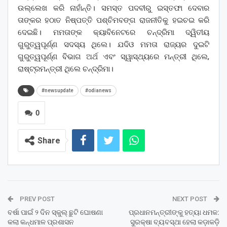
ଉଲ୍ଲେଖ କରି ନାହାଁନ୍ତି। ସମସ୍ତ ପଦବୀରୁ ଇସ୍ତଫା ଦେବାର
ତାଙ୍କର ହଠାତ ନିଷ୍ପତ୍ତି ପଶ୍ଚିମବଙ୍ଗ ରାଜନୀତିକୁ ହଇଚଇ କରି
ଦେଇଛି। ମମତାଙ୍କ କ୍ୟାବିନେଟରେ ଚନ୍ଦ୍ରିମା ଦ୍ୱିତୀୟ
ଗୁରୁତ୍ୱପୂର୍ଣ୍ଣ ସଦସ୍ୟ ଥିଲେ। ଯଦିଓ ମମତା ରାଜ୍ୟର ଦୁଇଟି
ଗୁରୁତ୍ୱପୂର୍ଣ୍ଣ ବିଭାଗ ଅର୍ଥ ଏବଂ ସ୍ୱାସ୍ଥ୍ୟରେ ମନ୍ତ୍ରୀ ଥିଲେ,
ରାଷ୍ଟ୍ରମନ୍ତ୍ରୀ ଥିଲେ ଚନ୍ଦ୍ରିମା।
#newsupdate
#odianews
0
Share
PREV POST
NEXT POST
ବର୍ଷା ପାଇଁ ୨ ଦିନ ସ୍କୁଲ୍ ଛୁଟି ଘୋଷଣା
ପ୍ରଧାନମନ୍ତ୍ରୀଙ୍କୁ ହତ୍ୟା ଧମକ:
କଲା କନ୍ଧମାଳ ପ୍ରଶାସନ
ସୁରକ୍ଷା ବ୍ୟବସ୍ଥା ହେଲା କଡ଼ାକଡ଼ି