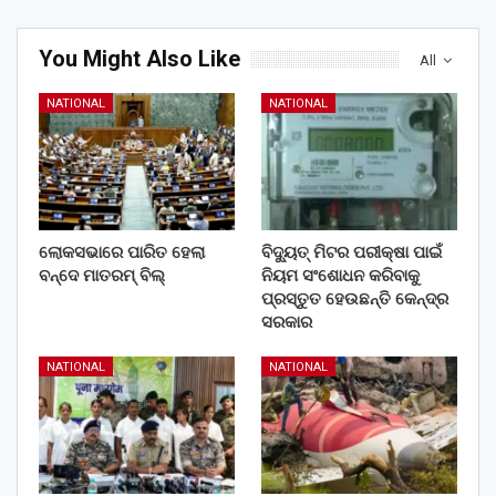
You Might Also Like
All
NATIONAL
NATIONAL
ଲୋକସଭାରେ ପାରିତ ହେଲା
ବିଦ୍ୟୁତ୍ ମିଟର ପରୀକ୍ଷା ପାଇଁ
ବନ୍ଦେ ମାତରମ୍‌ ବିଲ୍‌
ନିୟମ ସଂଶୋଧନ କରିବାକୁ
ପ୍ରସ୍ତୁତ ହେଉଛନ୍ତି କେନ୍ଦ୍ର
ସରକାର
NATIONAL
NATIONAL