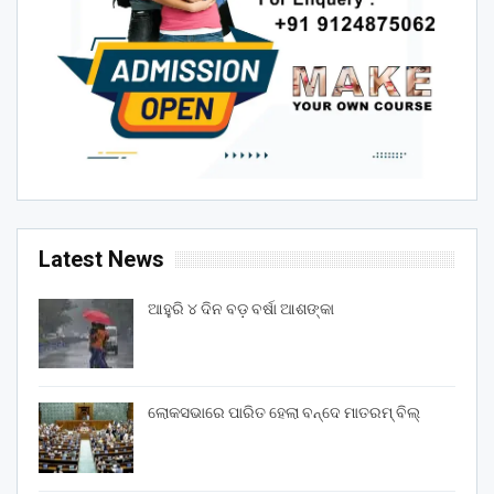
Latest News
ଆହୁରି ୪ ଦିନ ବଡ଼ ବର୍ଷା ଆଶଙ୍କା
ଲୋକସଭାରେ ପାରିତ ହେଲା ବନ୍ଦେ ମାତରମ୍‌ ବିଲ୍‌