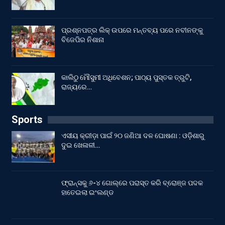
ପ୍ରଶ୍ନପତ୍ର ଲିକ୍ ଉପରେ ମନ୍ତବ୍ୟ ପରେ ନବୀନଙ୍କୁ
ବିଜେପିର ନିଶାନା
କାଲିଠୁ ମୌସୁମୀ ଅଧିବେଶନ; ପାଠ୍ୟ ପୁସ୍ତକ ତ୍ରୁଟି,
ରାଜ୍ୟରେ…
Sports
ଏସୀୟ କ୍ରୀଡ଼ା ପାଇଁ ୨୦ ଜଣିଆ ଦଳ ଘୋଷଣା : ଓଡ଼ିଶାରୁ
ଦୁଇ ଖେଳାଳୀ…
ଫ୍ରାନ୍ସକୁ ୬-୪ ଗୋଲ୍‌ରେ ପରାସ୍ତ କରି ବ୍ରୋଞ୍ଜ ପଦକ
ହାତେଇଲା ଇଂଲଣ୍ଡ