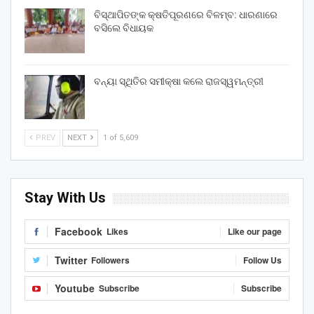
ବିସ୍ଥାପିତଙ୍କ କ୍ଷତିପୂରଣରେ ବିଳମ୍ବ: ଧାରଣାରେ
ବସିଲେ ବିଧାୟକ
ବନ୍ୟା ସ୍ଥିତିର ସମୀକ୍ଷା କଲେ ରାଜସ୍ୱମନ୍ତ୍ରୀ
PREV
NEXT
1 of 5,609
Stay With Us
Facebook
Likes
Like our page
Twitter
Followers
Follow Us
Youtube
Subscribe
Subscribe