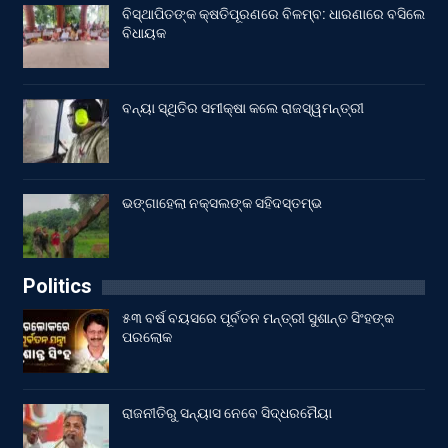
ବିସ୍ଥାପିତଙ୍କ କ୍ଷତିପୂରଣରେ ବିଳମ୍ବ: ଧାରଣାରେ ବସିଲେ
ବିଧାୟକ
ବନ୍ୟା ସ୍ଥିତିର ସମୀକ୍ଷା କଲେ ରାଜସ୍ୱମନ୍ତ୍ରୀ
ଭଙ୍ଗାହେଲା ନକ୍ସଲଙ୍କ ସହିଦସ୍ତମ୍ଭ
Politics
୫୩ ବର୍ଷ ବୟସରେ ପୂର୍ବତନ ମନ୍ତ୍ରୀ ସୁଶାନ୍ତ ସିଂହଙ୍କ
ପରଲୋକ
ରାଜନୀତିରୁ ସନ୍ୟାସ ନେବେ ସିଦ୍ଧରମୈୟା