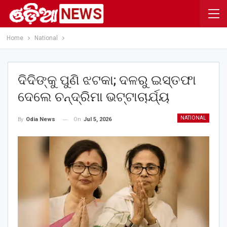
Home
National
ଦିଦିଙ୍କୁ ପୁଣି ଝଟକା; ଦଳରୁ ଇସ୍ତଫା
ଦେଲେ ଚନ୍ଦ୍ରିମା ଭଟ୍ଟାଚାର୍ଯ୍ୟ
NATIONAL
On
Jul 5, 2026
By
Odia News