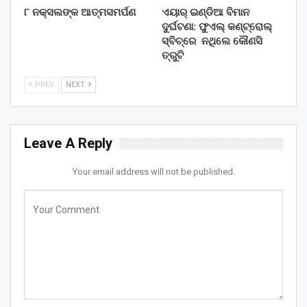
୮ ନକ୍ସଲଙ୍କ ଆତ୍ମସମର୍ପଣ
ଏୟାର୍ ଇଣ୍ଡିଆ ବିମାନ
ଦୁର୍ଘଟଣା: ଫୁଏଲ୍‌ କଣ୍ଟ୍ରୋଲ୍‌
ସ୍ବିଚ୍‌ରେ ନଥିଲେ କୌଣସି
ତ୍ରୁଟି
PREV
NEXT
Leave A Reply
Your email address will not be published.