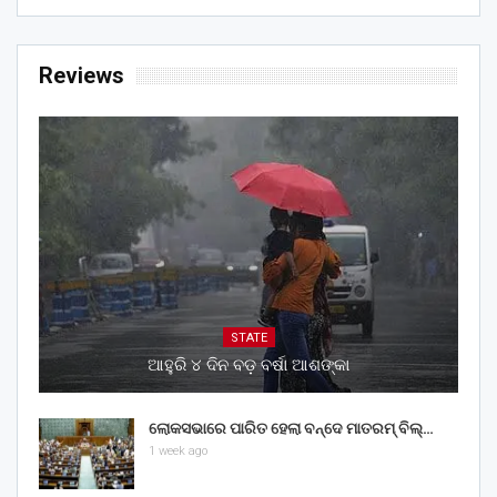
Reviews
STATE
ଆହୁରି ୪ ଦିନ ବଡ଼ ବର୍ଷା ଆଶଙ୍କା
ଲୋକସଭାରେ ପାରିତ ହେଲା ବନ୍ଦେ ମାତରମ୍‌ ବିଲ୍‌…
1 week ago