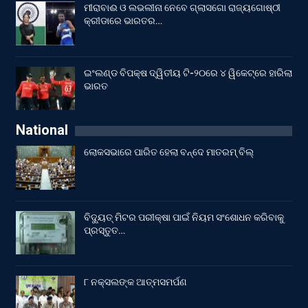
ମୀରାବାଈ ଓ ଲଭଲୀନା ନେବେ ଗ୍ଲାସଗୋ ରାଜ୍ୟଗୋଷ୍ଠୀ
କ୍ରୀଡାରେ ଭାରତର…
ଇଂଲଣ୍ଡ ବିପକ୍ଷ ଦ୍ୱିତୀୟ ଟି-୨୦ରେ ୪ ୱିକେଟ୍‌ରେ ହାରିଲା
ଭାରତ
National
ଲୋକସଭାରେ ପାରିତ ହେଲା ବନ୍ଦେ ମାତରମ୍‌ ବିଲ୍‌
ବିଦ୍ୟୁତ୍ ମିଟର ପରୀକ୍ଷା ପାଇଁ ନିୟମ ସଂଶୋଧନ କରିବାକୁ
ପ୍ରସ୍ତୁତ…
୮ ନକ୍ସଲଙ୍କ ଆତ୍ମସମର୍ପଣ