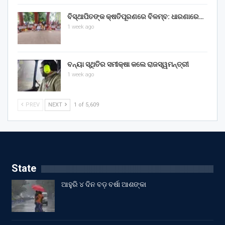
ବିସ୍ଥାପିତଙ୍କ କ୍ଷତିପୂରଣରେ ବିଳମ୍ବ: ଧାରଣାରେ…
1 week ago
ବନ୍ୟା ସ୍ଥିତିର ସମୀକ୍ଷା କଲେ ରାଜସ୍ୱମନ୍ତ୍ରୀ
1 week ago
PREV
NEXT
1 of 5,609
State
ଆହୁରି ୪ ଦିନ ବଡ଼ ବର୍ଷା ଆଶଙ୍କା