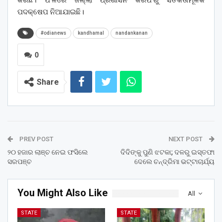
କରିଛି। ଫଳରେ ଜିଲ୍ଲା ପ୍ରଶାସନ କରଫରୁ ସତର୍କତାମୂଳକ
ପଦକ୍ଷେପ ନିଆଯାଇଛି।
#odianews
kandhamal
nandankanan
0
Share
PREV POST
NEXT POST
୨୦ ହଜାର ଲାଞ୍ଚ ନେଇ ଫସିଲେ
ଦିଦିଙ୍କୁ ପୁଣି ଝଟକା; ଦଳରୁ ଇସ୍ତଫା
ସରପଞ୍ଚ
ଦେଲେ ଚନ୍ଦ୍ରିମା ଭଟ୍ଟାଚାର୍ଯ୍ୟ
You Might Also Like
All
STATE
STATE