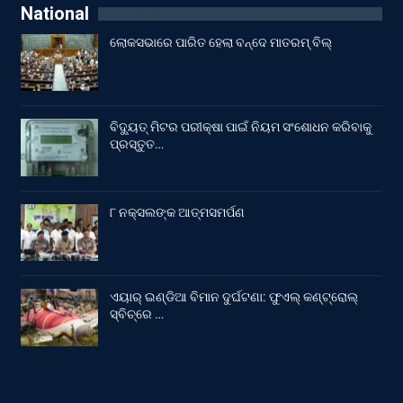
National
ଲୋକସଭାରେ ପାରିତ ହେଲା ବନ୍ଦେ ମାତରମ୍‌ ବିଲ୍‌
ବିଦ୍ୟୁତ୍ ମିଟର ପରୀକ୍ଷା ପାଇଁ ନିୟମ ସଂଶୋଧନ କରିବାକୁ
ପ୍ରସ୍ତୁତ…
୮ ନକ୍ସଲଙ୍କ ଆତ୍ମସମର୍ପଣ
ଏୟାର୍ ଇଣ୍ଡିଆ ବିମାନ ଦୁର୍ଘଟଣା: ଫୁଏଲ୍‌ କଣ୍ଟ୍ରୋଲ୍‌
ସ୍ବିଚ୍‌ରେ …