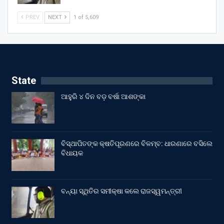
PREV
NEXT
1 of 5,609
State
ଆହୁରି ୪ ଦିନ ବଡ଼ ବର୍ଷା ଆଶଙ୍କା
ବିସ୍ଥାପିତଙ୍କ କ୍ଷତିପୂରଣରେ ବିଳମ୍ବ: ଧାରଣାରେ ବସିଲେ
ବିଧାୟକ
ବନ୍ୟା ସ୍ଥିତିର ସମୀକ୍ଷା କଲେ ରାଜସ୍ୱମନ୍ତ୍ରୀ