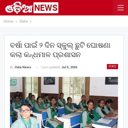
Home
State
ବର୍ଷା ପାଇଁ ୨ ଦିନ ସ୍କୁଲ୍ ଛୁଟି ଘୋଷଣା
କଲା କନ୍ଧମାଳ ପ୍ରଶାସନ
STATE
Last updated
Jul 5, 2026
By
Odia News