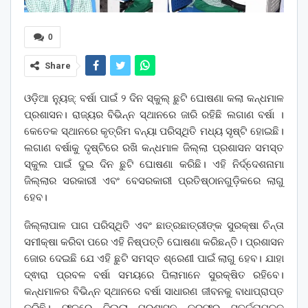
0
Share
ଓଡ଼ିଆ ନ୍ୟୁଜ୍: ବର୍ଷା ପାଇଁ ୨ ଦିନ ସ୍କୁଲ୍ ଛୁଟି ଘୋଷଣା କଲା କନ୍ଧମାଳ
ପ୍ରଶାସନ। ରାଜ୍ୟର ବିଭିନ୍ନ ସ୍ଥାନରେ ଜାରି ରହିଛି ଲଗାଣ ବର୍ଷା ।
କେତେକ ସ୍ଥାନରେ କୃତ୍ରିମ ବନ୍ୟା ପରିସ୍ଥିତି ମଧ୍ୟ ସୃଷ୍ଟି ହୋଇଛି।
ଲଗାଣ ବର୍ଷାକୁ ଦୃଷ୍ଟିରେ ରଖି କନ୍ଧମାଳ ଜିଲ୍ଲା ପ୍ରଶାସନ ସମସ୍ତ
ସ୍କୁଲ ପାଇଁ ଦୁଇ ଦିନ ଛୁଟି ଘୋଷଣା କରିଛି। ଏହି ନିର୍ଦ୍ଦେଶନାମା
ଜିଲ୍ଲାର ସରକାରୀ ଏବଂ ବେସରକାରୀ ପ୍ରତିଷ୍ଠାନଗୁଡ଼ିକରେ ଲାଗୁ
ହେବ।
ଜିଲ୍ଲାପାଳ ପାଗ ପରିସ୍ଥିତି ଏବଂ ଛାତ୍ରଛାତ୍ରୀଙ୍କ ସୁରକ୍ଷା ଚିନ୍ତା
ସମୀକ୍ଷା କରିବା ପରେ ଏହି ନିଷ୍ପତ୍ତି ଘୋଷଣା କରିଛନ୍ତି। ପ୍ରଶାସନ
ଜୋର ଦେଇଛି ଯେ ଏହି ଛୁଟି ସମସ୍ତ ଶ୍ରେଣୀ ପାଇଁ ଲାଗୁ ହେବ। ଯାହା
ଦ୍ଵାରା ପ୍ରବଳ ବର୍ଷା ସମୟରେ ପିଲାମାନେ ସୁରକ୍ଷିତ ରହିବେ।
କନ୍ଧମାଳର ବିଭିନ୍ନ ସ୍ଥାନରେ ବର୍ଷା ସାଧାରଣ ଜୀବନକୁ ବାଧାପ୍ରାପ୍ତ