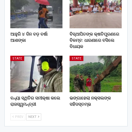
ଆହୁରି ୪ ଦିନ ବଡ଼ ବର୍ଷା
ବିସ୍ଥାପିତଙ୍କ କ୍ଷତିପୂରଣରେ
ଆଶଙ୍କା
ବିଳମ୍ବ: ଧାରଣାରେ ବସିଲେ
ବିଧାୟକ
STATE
STATE
ବନ୍ୟା ସ୍ଥିତିର ସମୀକ୍ଷା କଲେ
ଭଙ୍ଗାହେଲା ନକ୍ସଲଙ୍କ
ରାଜସ୍ୱମନ୍ତ୍ରୀ
ସହିଦସ୍ତମ୍ଭ
PREV
NEXT