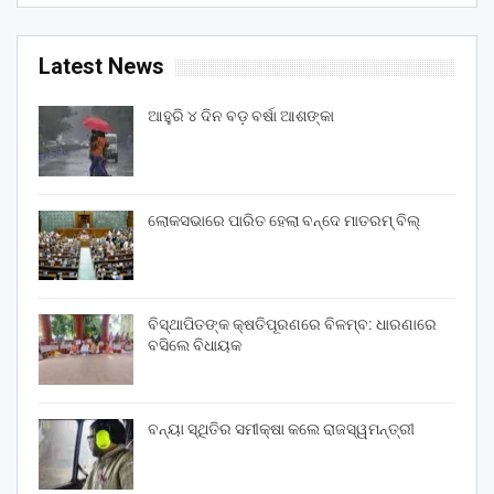
Latest News
ଆହୁରି ୪ ଦିନ ବଡ଼ ବର୍ଷା ଆଶଙ୍କା
ଲୋକସଭାରେ ପାରିତ ହେଲା ବନ୍ଦେ ମାତରମ୍‌ ବିଲ୍‌
ବିସ୍ଥାପିତଙ୍କ କ୍ଷତିପୂରଣରେ ବିଳମ୍ବ: ଧାରଣାରେ
ବସିଲେ ବିଧାୟକ
ବନ୍ୟା ସ୍ଥିତିର ସମୀକ୍ଷା କଲେ ରାଜସ୍ୱମନ୍ତ୍ରୀ