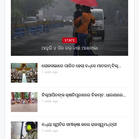
STATE
ଆହୁରି ୪ ଦିନ ବଡ଼ ବର୍ଷା ଆଶଙ୍କା
ଲୋକସଭାରେ ପାରିତ ହେଲା ବନ୍ଦେ ମାତରମ୍‌ ବିଲ୍‌…
1 week ago
ବିସ୍ଥାପିତଙ୍କ କ୍ଷତିପୂରଣରେ ବିଳମ୍ବ: ଧାରଣାରେ…
1 week ago
ବନ୍ୟା ସ୍ଥିତିର ସମୀକ୍ଷା କଲେ ରାଜସ୍ୱମନ୍ତ୍ରୀ
1 week ago