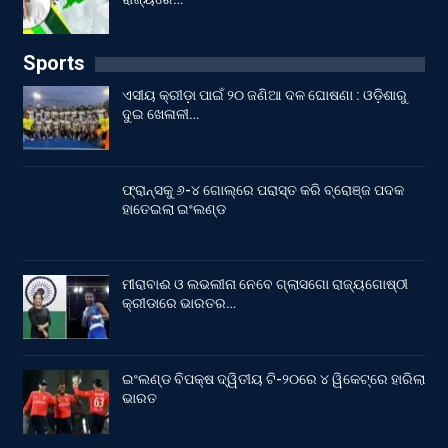
Sports
ଏସୀୟ କ୍ରୀଡ଼ା ପାଇଁ ୨୦ ଜଣିଆ ଦଳ ଘୋଷଣା : ଓଡ଼ିଶାରୁ
ଦୁଇ ଖେଳାଳୀ…
ଫ୍ରାନ୍ସକୁ ୬-୪ ଗୋଲ୍‌ରେ ପରାସ୍ତ କରି ବ୍ରୋଞ୍ଜ ପଦକ
ହାତେଇଲା ଇଂଲଣ୍ଡ
ମୀରାବାଈ ଓ ଲଭଲୀନା ନେବେ ଗ୍ଲାସଗୋ ରାଜ୍ୟଗୋଷ୍ଠୀ
କ୍ରୀଡାରେ ଭାରତର…
ଇଂଲଣ୍ଡ ବିପକ୍ଷ ଦ୍ୱିତୀୟ ଟି-୨୦ରେ ୪ ୱିକେଟ୍‌ରେ ହାରିଲା
ଭାରତ