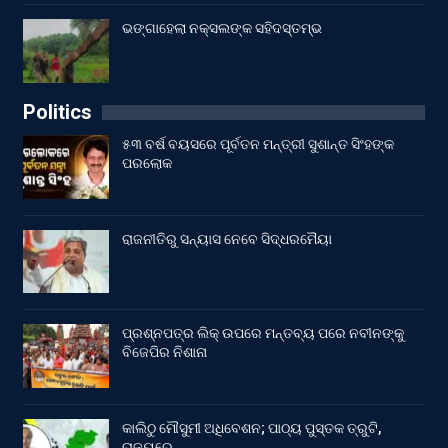
ଭଙ୍ଗାହେଲା ନକ୍ସଲଙ୍କ ସହିଦସ୍ତମ୍ଭ
Politics
୫୩ ବର୍ଷ ବୟସରେ ପୂର୍ବତନ ମନ୍ତ୍ରୀ ସୁଶାନ୍ତ ସିଂହଙ୍କ
ପରଲୋକ
ରାଜନୀତିରୁ ସନ୍ୟାସ ନେବେ ସିଦ୍ଧରମୈୟା
ପ୍ରଶ୍ନପତ୍ର ଲିକ୍ ଉପରେ ମନ୍ତବ୍ୟ ପରେ ନବୀନଙ୍କୁ
ବିଜେପିର ନିଶାନା
କାଲିଠୁ ମୌସୁମୀ ଅଧିବେଶନ; ପାଠ୍ୟ ପୁସ୍ତକ ତ୍ରୁଟି,
ରାଜ୍ୟରେ…