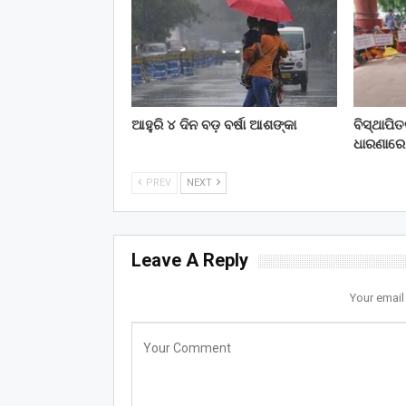
ଆହୁରି ୪ ଦିନ ବଡ଼ ବର୍ଷା ଆଶଙ୍କା
ବିସ୍ଥାପି
ଧାରଣାରେ
PREV
NEXT
Leave A Reply
Your email