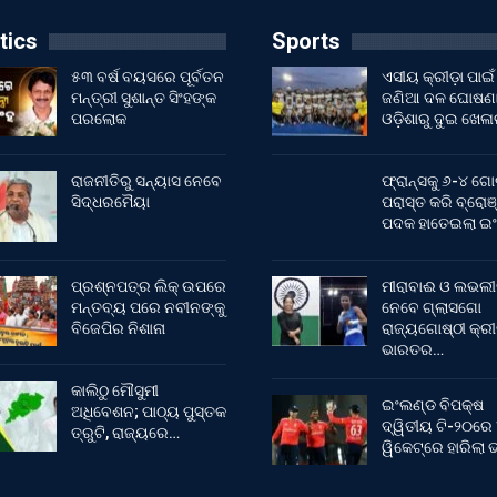
tics
Sports
୫୩ ବର୍ଷ ବୟସରେ ପୂର୍ବତନ
ଏସୀୟ କ୍ରୀଡ଼ା ପାଇଁ
ମନ୍ତ୍ରୀ ସୁଶାନ୍ତ ସିଂହଙ୍କ
ଜଣିଆ ଦଳ ଘୋଷଣା
ପରଲୋକ
ଓଡ଼ିଶାରୁ ଦୁଇ ଖେଳ
ରାଜନୀତିରୁ ସନ୍ୟାସ ନେବେ
ଫ୍ରାନ୍ସକୁ ୬-୪ ଗୋ
ସିଦ୍ଧରମୈୟା
ପରାସ୍ତ କରି ବ୍ରୋଞ
ପଦକ ହାତେଇଲା ଇ
ପ୍ରଶ୍ନପତ୍ର ଲିକ୍ ଉପରେ
ମୀରାବାଈ ଓ ଲଭଲୀ
ମନ୍ତବ୍ୟ ପରେ ନବୀନଙ୍କୁ
ନେବେ ଗ୍ଲାସଗୋ
ବିଜେପିର ନିଶାନା
ରାଜ୍ୟଗୋଷ୍ଠୀ କ୍ର
ଭାରତର…
କାଲିଠୁ ମୌସୁମୀ
ଇଂଲଣ୍ଡ ବିପକ୍ଷ
ଅଧିବେଶନ; ପାଠ୍ୟ ପୁସ୍ତକ
ଦ୍ୱିତୀୟ ଟି-୨୦ରେ
ତ୍ରୁଟି, ରାଜ୍ୟରେ…
ୱିକେଟ୍‌ରେ ହାରିଲା