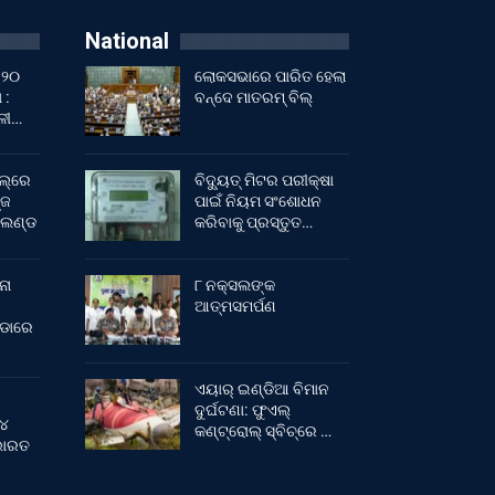
National
 ୨୦
ଲୋକସଭାରେ ପାରିତ ହେଲା
 :
ବନ୍ଦେ ମାତରମ୍‌ ବିଲ୍‌
ାଳୀ…
ଲ୍‌ରେ
ବିଦ୍ୟୁତ୍ ମିଟର ପରୀକ୍ଷା
୍ଜ
ପାଇଁ ନିୟମ ସଂଶୋଧନ
ଂଲଣ୍ଡ
କରିବାକୁ ପ୍ରସ୍ତୁତ…
ନା
୮ ନକ୍ସଲଙ୍କ
ଆତ୍ମସମର୍ପଣ
ୀଡାରେ
ଏୟାର୍ ଇଣ୍ଡିଆ ବିମାନ
ଦୁର୍ଘଟଣା: ଫୁଏଲ୍‌
 ୪
କଣ୍ଟ୍ରୋଲ୍‌ ସ୍ବିଚ୍‌ରେ …
 ଭାରତ