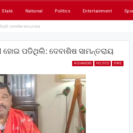
State
National
Politics
Entertainment
Spo
ିଥିଲି: ଦେବାଶିଷ ସାମନ୍ତରାୟ
ୀ ହୋଇ ପଡିଥିଲି: ଦେବାଶିଷ ସାମନ୍ତରାୟ
#ODIANEWS
POLITICS
STATE