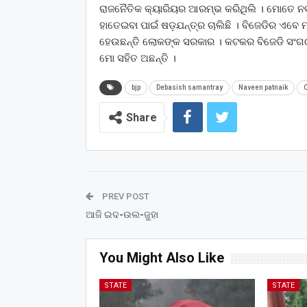
ରାଜନୈତିକ କ୍ୟାରିୟର ଆରମ୍ଭ କରିଥିଲି । ମୋତେ ନବୀନ 
ହାତେଇବା ପାଇଁ ଷଡ଼ଯନ୍ତ୍ର ଚାଲିଛି । ବିଜେଡିର ଏବେ ମା-
ହେଉଛନ୍ତି ଲୋକଙ୍କ ସରକାର । କଟକର ବିଜେଡି ସଂଗଠନ
ମୋ ସହିତ ଅଛନ୍ତି ।
bjp
Debasish samantray
Naveen patnaik
Share
PREV POST
ଆଜି ଇଦ-ଉଲ-ଜୁହା
You Might Also Like
STATE
STATE