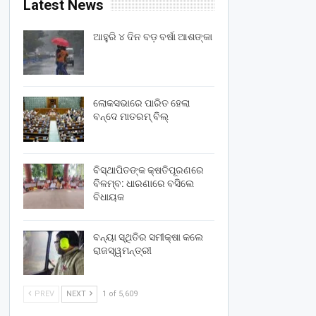
Latest News
ଆହୁରି ୪ ଦିନ ବଡ଼ ବର୍ଷା ଆଶଙ୍କା
ଲୋକସଭାରେ ପାରିତ ହେଲା
ବନ୍ଦେ ମାତରମ୍‌ ବିଲ୍‌
ବିସ୍ଥାପିତଙ୍କ କ୍ଷତିପୂରଣରେ
ବିଳମ୍ବ: ଧାରଣାରେ ବସିଲେ
ବିଧାୟକ
ବନ୍ୟା ସ୍ଥିତିର ସମୀକ୍ଷା କଲେ
ରାଜସ୍ୱମନ୍ତ୍ରୀ
PREV
NEXT
1 of 5,609