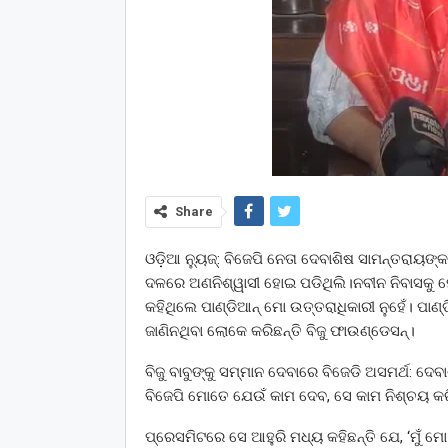
Share
ଓଡ଼ିଆ ନ୍ୟୁଜ୍: ବିଜେପି ନେତା ଦେବାଶିଷ ସାମନ୍ତରାୟଙ୍
ଦଳରେ ଅଣନିଶ୍ୱାସୀ ହୋଇ ପଡିଥିଲି।ନବୀନ ନିବାସକୁ ମୋ
କହିଥିଲେ ପାଣ୍ଡିଆନ୍‌ ମୋ ଉତ୍ତରାଧିକାରୀ ନୁହେଁ। ପାଣ୍ଡ
ଜାଣିନଥିବା ଲୋକେ କରିଛନ୍ତି ବିଜୁ ଫାଉଣ୍ଡେସନ୍।
ବିଜୁ ବାବୁଙ୍କୁ ସମ୍ମାନ ଦେବାରେ ବିଜେଡି ଅସମର୍ଥ: ଦ
ବିଜେପି ମୋତେ ଯେଉଁ କାମ ଦେବ, ସେ କାମ ନିଶ୍ଚୟ କର
ପ୍ରେସମିଟରେ ସେ ଆହୁରି ମଧ୍ୟ କହିଛନ୍ତି ଯେ, ‘ମୁଁ ମ