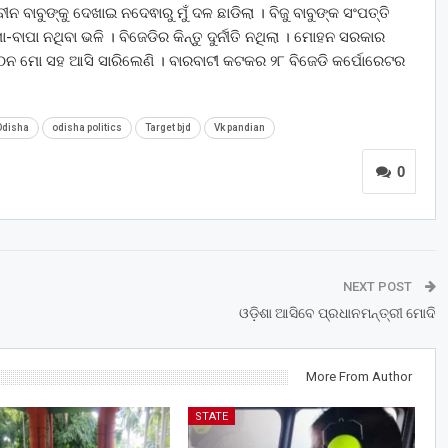
ବାବୁଙ୍କୁ ଦେଖାଇ ନଦେଵାରୁ ମୁଁ ଦଳ ଛାଡିଲା । ବିଜୁ ବାବୁଙ୍କ ସଂପତ୍ତି
ବାପା ନଥିବା ଭଳି । ବିଜେଡିର କିନ୍ତୁ ଦୁର୍ନୀତି ନଥିଲା । ମୋହନ ସରକାର
 ମୋ ସହ ଆସି ସାରିଲେଣି । ବାରବାଟୀ କଟକର ୨୮ ବିଜେଡି କର୍ପୋରେଟର
Odisha
odisha politics
Target bjd
Vk pandian
0
NEXT POST
ଓଡ଼ିଶା ଆସିବେ ପ୍ରଧାନମନ୍ତ୍ରୀ ମୋଦି
More From Author
STATE