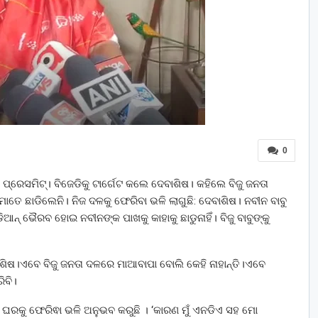
0
କ ପ୍ରେସମିଟ୍। ବିଜେଡିକୁ ଟାର୍ଗେଟ କଲେ ଦେବାଶିଷ। କହିଲେ ବିଜୁ ଜନତା
ତେ ଛାଡିଲେନି। ନିଜ ଦଳକୁ ଫେରିବା ଭଳି ଲାଗୁଛି: ଦେବାଶିଷ। ନବୀନ ବାବୁ
ିଆନ୍‌ ଭୈରବ ହୋଇ ନବୀନଙ୍କ ପାଖକୁ କାହାକୁ ଛାଡୁନାହିଁ। ବିଜୁ ବାବୁଙ୍କୁ
େବାଶିଷ।ଏବେ ବିଜୁ ଜନତା ଦଳରେ ମାଆବାପା ବୋଲି କେହି ନାହାନ୍ତି।ଏବେ
ିବି।
ୋ ଘରକୁ ଫେରିଵା ଭଳି ଅନୁଭବ କରୁଛି । ‘କାରଣ ମୁଁ ଏନଡିଏ ସହ ମୋ