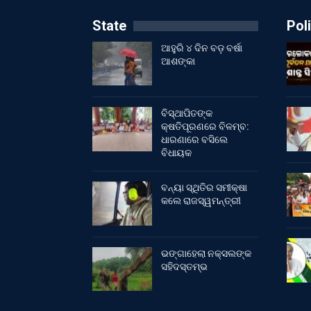
State
Poli
ଆହୁରି ୪ ଦିନ ବଡ଼ ବର୍ଷା
ଆଶଙ୍କା
ବିସ୍ଥାପିତଙ୍କ
କ୍ଷତିପୂରଣରେ ବିଳମ୍ବ:
ଧାରଣାରେ ବସିଲେ
ବିଧାୟକ
ବନ୍ୟା ସ୍ଥିତିର ସମୀକ୍ଷା
କଲେ ରାଜସ୍ୱମନ୍ତ୍ରୀ
ଭଙ୍ଗାହେଲା ନକ୍ସଲଙ୍କ
ସହିଦସ୍ତମ୍ଭ