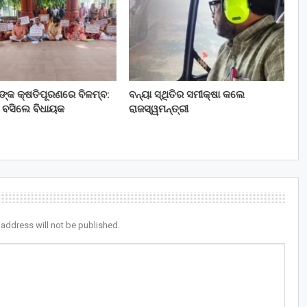
ତଙ୍କ କ୍ଷତିପୂରଣରେ ବିଳମ୍ବ:
ବନ୍ୟା ସ୍ଥିତିର ସମୀକ୍ଷା କଲେ
 ବସିଲେ ବିଧାୟକ
ରାଜସ୍ୱମନ୍ତ୍ରୀ
 address will not be published.