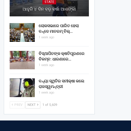
STATE
ଆହୁରି ୪ ଦିନ ବଡ଼ ବର୍ଷା ଆଶଙ୍କା
ଲୋକସଭାରେ ପାରିତ ହେଲା
ବନ୍ଦେ ମାତରମ୍‌ ବିଲ୍‌…
1 week ago
ବିସ୍ଥାପିତଙ୍କ କ୍ଷତିପୂରଣରେ
ବିଳମ୍ବ: ଧାରଣାରେ…
1 week ago
ବନ୍ୟା ସ୍ଥିତିର ସମୀକ୍ଷା କଲେ
ରାଜସ୍ୱମନ୍ତ୍ରୀ
1 week ago
PREV
NEXT
1 of 5,609