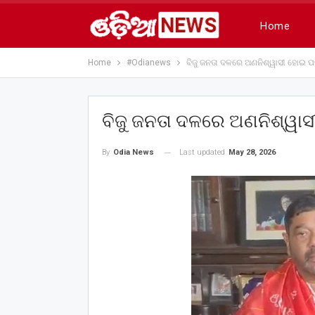
Home
Home
#Odianews
ବିଜୁ ଜନତା ଦଳରେ ଅଣନିଶ୍ୱାସୀ ହୋଇ ପଡ
ବିଜୁ ଜନତା ଦଳରେ ଅଣନିଶ୍ୱାସ
Last updated
May 28, 2026
By
Odia News