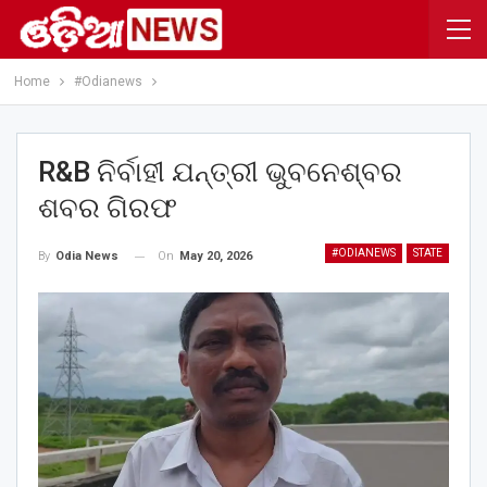
Home
#Odianews
R&B ନିର୍ବାହୀ ଯନ୍ତ୍ରୀ ଭୁବନେଶ୍ବର
ଶବର ଗିରଫ
#ODIANEWS
STATE
On
May 20, 2026
By
Odia News