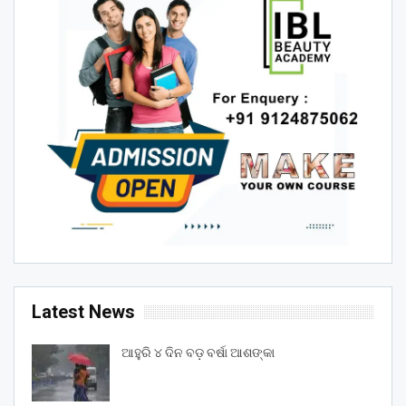
Latest News
ଆହୁରି ୪ ଦିନ ବଡ଼ ବର୍ଷା ଆଶଙ୍କା