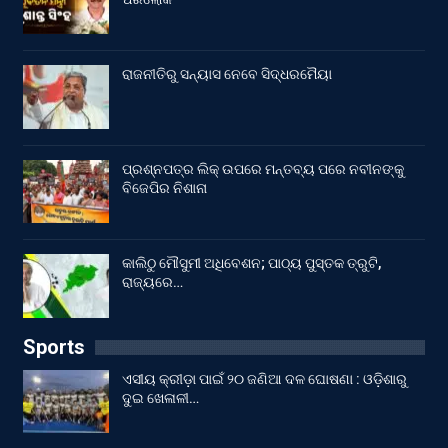
ରାଜନୀତିରୁ ସନ୍ୟାସ ନେବେ ସିଦ୍ଧରମୈୟା
ପ୍ରଶ୍ନପତ୍ର ଲିକ୍ ଉପରେ ମନ୍ତବ୍ୟ ପରେ ନବୀନଙ୍କୁ
ବିଜେପିର ନିଶାନା
କାଲିଠୁ ମୌସୁମୀ ଅଧିବେଶନ; ପାଠ୍ୟ ପୁସ୍ତକ ତ୍ରୁଟି,
ରାଜ୍ୟରେ…
Sports
ଏସୀୟ କ୍ରୀଡ଼ା ପାଇଁ ୨୦ ଜଣିଆ ଦଳ ଘୋଷଣା : ଓଡ଼ିଶାରୁ
ଦୁଇ ଖେଳାଳୀ…