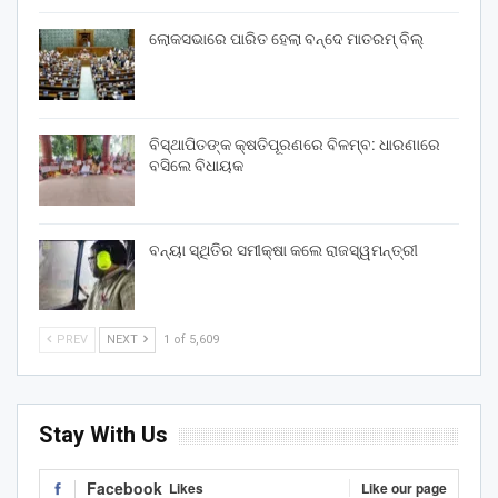
ଲୋକସଭାରେ ପାରିତ ହେଲା ବନ୍ଦେ ମାତରମ୍‌ ବିଲ୍‌
ବିସ୍ଥାପିତଙ୍କ କ୍ଷତିପୂରଣରେ ବିଳମ୍ବ: ଧାରଣାରେ
ବସିଲେ ବିଧାୟକ
ବନ୍ୟା ସ୍ଥିତିର ସମୀକ୍ଷା କଲେ ରାଜସ୍ୱମନ୍ତ୍ରୀ
PREV
NEXT
1 of 5,609
Stay With Us
Facebook
Likes
Like our page