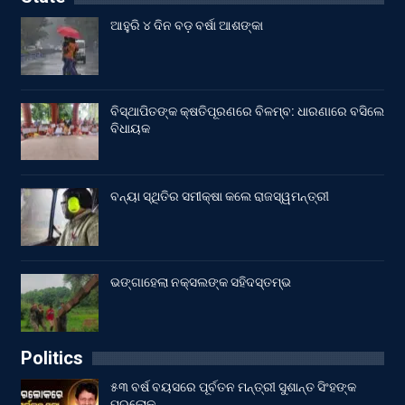
ଆହୁରି ୪ ଦିନ ବଡ଼ ବର୍ଷା ଆଶଙ୍କା
ବିସ୍ଥାପିତଙ୍କ କ୍ଷତିପୂରଣରେ ବିଳମ୍ବ: ଧାରଣାରେ ବସିଲେ
ବିଧାୟକ
ବନ୍ୟା ସ୍ଥିତିର ସମୀକ୍ଷା କଲେ ରାଜସ୍ୱମନ୍ତ୍ରୀ
ଭଙ୍ଗାହେଲା ନକ୍ସଲଙ୍କ ସହିଦସ୍ତମ୍ଭ
Politics
୫୩ ବର୍ଷ ବୟସରେ ପୂର୍ବତନ ମନ୍ତ୍ରୀ ସୁଶାନ୍ତ ସିଂହଙ୍କ
ପରଲୋକ