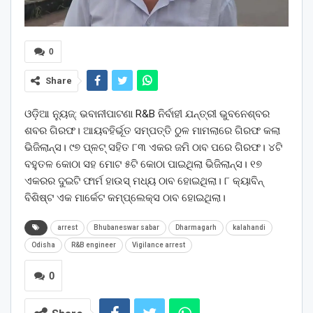
0
Share
ଓଡ଼ିଆ ନ୍ୟୁଜ୍: ଭବାନୀପାଟଣା R&B ନିର୍ବାହୀ ଯନ୍ତ୍ରୀ ଭୁବନେଶ୍ବର
ଶବର ଗିରଫ। ଆୟବହିର୍ଭୂତ ସମ୍ପତ୍ତି ଠୁଳ ମାମଲାରେ ଗିରଫ କଲା
ଭିଜିଲାନ୍ସ। ୯୭ ପ୍ଳଟ୍‌ ସହିତ ୮୩ ଏକର ଜମି ଠାବ ପରେ ଗିରଫ। ୪ଟି
ବହୁତଳ କୋଠା ସହ ମୋଟ ୫ଟି କୋଠା ପାଇଥିଲା ଭିଜିଲାନ୍ସ। ୧୭
ଏକରର ଦୁଇଟି ଫାର୍ମ ହାଉସ୍‌ ମଧ୍ୟ ଠାବ ହୋଇଥିଲା। ୮ କ୍ୟାବିନ୍‌
ବିଶିଷ୍ଟ ଏକ ମାର୍କେଟ କମ୍ପ୍ଲେକ୍ସ ଠାବ ହୋଇଥିଲା।
arrest
Bhubaneswar sabar
Dharmagarh
kalahandi
Odisha
R&B engineer
Vigilance arrest
0