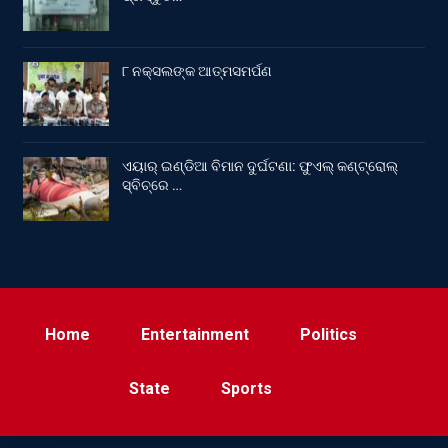
୮ ନକ୍ସଲଙ୍କ ଆତ୍ମସମର୍ପଣ
ଏୟାର୍ ଇଣ୍ଡିଆ ବିମାନ ଦୁର୍ଘଟଣା: ଫୁଏଲ୍‌ କଣ୍ଟ୍ରୋଲ୍‌
ସ୍ବିଚ୍‌ରେ …
Home
Entertainment
Politics
State
Sports