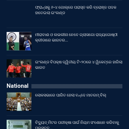
ଫ୍ରାନ୍ସକୁ ୬-୪ ଗୋଲ୍‌ରେ ପରାସ୍ତ କରି ବ୍ରୋଞ୍ଜ ପଦକ
ହାତେଇଲା ଇଂଲଣ୍ଡ
ମୀରାବାଈ ଓ ଲଭଲୀନା ନେବେ ଗ୍ଲାସଗୋ ରାଜ୍ୟଗୋଷ୍ଠୀ
କ୍ରୀଡାରେ ଭାରତର…
ଇଂଲଣ୍ଡ ବିପକ୍ଷ ଦ୍ୱିତୀୟ ଟି-୨୦ରେ ୪ ୱିକେଟ୍‌ରେ ହାରିଲା
ଭାରତ
National
ଲୋକସଭାରେ ପାରିତ ହେଲା ବନ୍ଦେ ମାତରମ୍‌ ବିଲ୍‌
ବିଦ୍ୟୁତ୍ ମିଟର ପରୀକ୍ଷା ପାଇଁ ନିୟମ ସଂଶୋଧନ କରିବାକୁ
ପ୍ରସ୍ତୁତ…