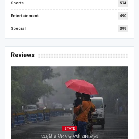
Sports
574
Entertainment
490
Special
399
Reviews
STATE
ଆହୁରି ୪ ଦିନ ବଡ଼ ବର୍ଷା ଆଶଙ୍କା