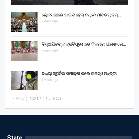
ଲୋକସଭାରେ ପାରିତ ହେଲା ବନ୍ଦେ ମାତରମ୍‌ ବିଲ୍‌…
7 days ago
ବିସ୍ଥାପିତଙ୍କ କ୍ଷତିପୂରଣରେ ବିଳମ୍ବ: ଧାରଣାରେ…
7 days ago
ବନ୍ୟା ସ୍ଥିତିର ସମୀକ୍ଷା କଲେ ରାଜସ୍ୱମନ୍ତ୍ରୀ
1 week ago
PREV
NEXT
1 of 5,609
State