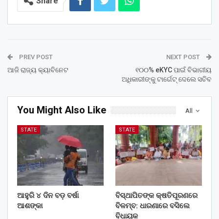
Share
PREV POST
NEXT POST
ଆଜି ରାଜ୍ୟ କ୍ୟାବିନେଟ
୧୦୦% eKYC ପାଇଁ ବିଭାଗୀୟ
ଅଧିକାରୀଙ୍କୁ ଟାର୍ଗେଟ୍‌ ଦେଲେ ସଚିବ
You Might Also Like
All
STATE
STATE
ଆହୁରି ୪ ଦିନ ବଡ଼ ବର୍ଷା
ବିସ୍ଥାପିତଙ୍କ କ୍ଷତିପୂରଣରେ
ଆଶଙ୍କା
ବିଳମ୍ବ: ଧାରଣାରେ ବସିଲେ
ବିଧାୟକ