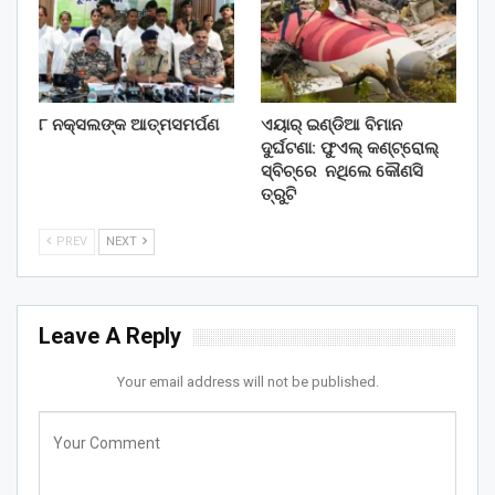
୮ ନକ୍ସଲଙ୍କ ଆତ୍ମସମର୍ପଣ
ଏୟାର୍ ଇଣ୍ଡିଆ ବିମାନ
ଦୁର୍ଘଟଣା: ଫୁଏଲ୍‌ କଣ୍ଟ୍ରୋଲ୍‌
ସ୍ବିଚ୍‌ରେ ନଥିଲେ କୌଣସି
ତ୍ରୁଟି
PREV
NEXT
Leave A Reply
Your email address will not be published.