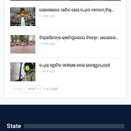
ଲୋକସଭାରେ ପାରିତ ହେଲା ବନ୍ଦେ ମାତରମ୍‌ ବିଲ୍‌…
1 week ago
ବିସ୍ଥାପିତଙ୍କ କ୍ଷତିପୂରଣରେ ବିଳମ୍ବ: ଧାରଣାରେ…
1 week ago
ବନ୍ୟା ସ୍ଥିତିର ସମୀକ୍ଷା କଲେ ରାଜସ୍ୱମନ୍ତ୍ରୀ
1 week ago
PREV
NEXT
1 of 5,609
State