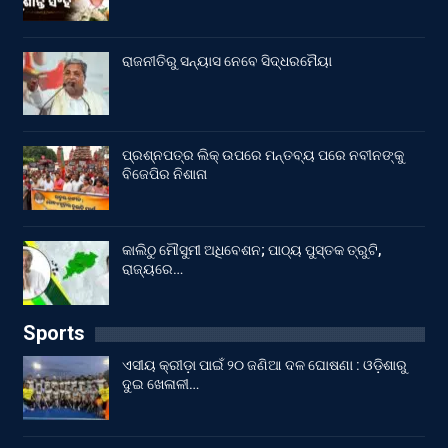
ରାଜନୀତିରୁ ସନ୍ୟାସ ନେବେ ସିଦ୍ଧରମୈୟା
ପ୍ରଶ୍ନପତ୍ର ଲିକ୍ ଉପରେ ମନ୍ତବ୍ୟ ପରେ ନବୀନଙ୍କୁ
ବିଜେପିର ନିଶାନା
କାଲିଠୁ ମୌସୁମୀ ଅଧିବେଶନ; ପାଠ୍ୟ ପୁସ୍ତକ ତ୍ରୁଟି,
ରାଜ୍ୟରେ…
Sports
ଏସୀୟ କ୍ରୀଡ଼ା ପାଇଁ ୨୦ ଜଣିଆ ଦଳ ଘୋଷଣା : ଓଡ଼ିଶାରୁ
ଦୁଇ ଖେଳାଳୀ…