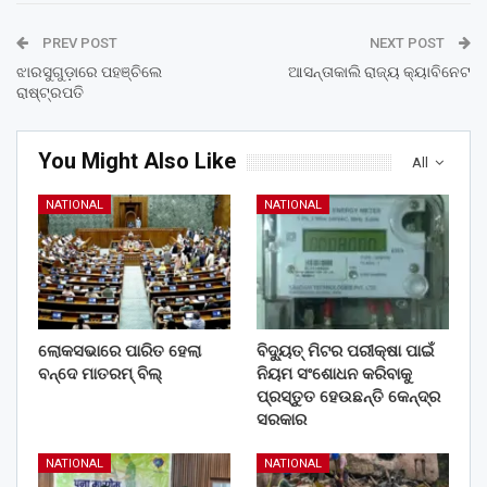
PREV POST
NEXT POST
ଝାରସୁଗୁଡ଼ାରେ ପହଞ୍ଚିଲେ
ଆସନ୍ତାକାଲି ରାଜ୍ୟ କ୍ୟାବିନେଟ
ରାଷ୍ଟ୍ରପତି
You Might Also Like
All
NATIONAL
NATIONAL
ଲୋକସଭାରେ ପାରିତ ହେଲା
ବିଦ୍ୟୁତ୍ ମିଟର ପରୀକ୍ଷା ପାଇଁ
ବନ୍ଦେ ମାତରମ୍‌ ବିଲ୍‌
ନିୟମ ସଂଶୋଧନ କରିବାକୁ
ପ୍ରସ୍ତୁତ ହେଉଛନ୍ତି କେନ୍ଦ୍ର
ସରକାର
NATIONAL
NATIONAL