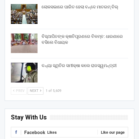
ଲୋକସଭାରେ ପାରିତ ହେଲା ବନ୍ଦେ ମାତରମ୍‌ ବିଲ୍‌
ବିସ୍ଥାପିତଙ୍କ କ୍ଷତିପୂରଣରେ ବିଳମ୍ବ: ଧାରଣାରେ
ବସିଲେ ବିଧାୟକ
ବନ୍ୟା ସ୍ଥିତିର ସମୀକ୍ଷା କଲେ ରାଜସ୍ୱମନ୍ତ୍ରୀ
PREV
NEXT
1 of 5,609
Stay With Us
Facebook
Likes
Like our page