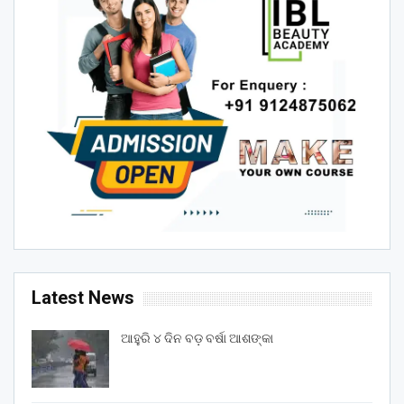
Latest News
ଆହୁରି ୪ ଦିନ ବଡ଼ ବର୍ଷା ଆଶଙ୍କା