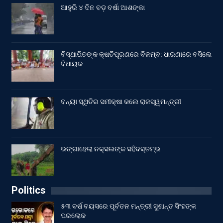
ଆହୁରି ୪ ଦିନ ବଡ଼ ବର୍ଷା ଆଶଙ୍କା
ବିସ୍ଥାପିତଙ୍କ କ୍ଷତିପୂରଣରେ ବିଳମ୍ବ: ଧାରଣାରେ ବସିଲେ
ବିଧାୟକ
ବନ୍ୟା ସ୍ଥିତିର ସମୀକ୍ଷା କଲେ ରାଜସ୍ୱମନ୍ତ୍ରୀ
ଭଙ୍ଗାହେଲା ନକ୍ସଲଙ୍କ ସହିଦସ୍ତମ୍ଭ
Politics
୫୩ ବର୍ଷ ବୟସରେ ପୂର୍ବତନ ମନ୍ତ୍ରୀ ସୁଶାନ୍ତ ସିଂହଙ୍କ
ପରଲୋକ