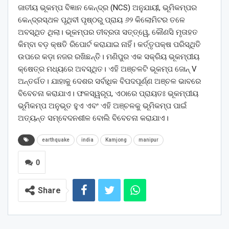
ଜାତୀୟ ଭୂକମ୍ପ ବିଜ୍ଞାନ କେନ୍ଦ୍ର (NCS) ଅନୁଯାୟୀ, ଭୂମିକମ୍ପର
କେନ୍ଦ୍ରସ୍ଥଳ ପୃଥିବୀ ପୃଷ୍ଠରୁ ପ୍ରାୟ ୬୨ କିଲୋମିଟର ତଳେ
ଅବସ୍ଥିତ ଥିଲା। ଭୂକମ୍ପର ତୀବ୍ରତା ସତ୍ତ୍ୱେ, କୌଣସି ମୃତାହତ
କିମ୍ବା ବଡ଼ କ୍ଷତି ରିପୋର୍ଟ କରାଯାଇ ନାହିଁ। କର୍ତ୍ତୃପକ୍ଷ ପରିସ୍ଥିତି
ଉପରେ କଡ଼ା ନଜର ରଖିଛନ୍ତି। ମଣିପୁର ଏକ ସକ୍ରିୟ ଭୂକମ୍ପୀୟ
କ୍ଷେତ୍ର ମଧ୍ୟରେ ଅବସ୍ଥିତ। ଏହି ଅଞ୍ଚଳଟି ଭୂକମ୍ପ ଜୋନ୍ V
ଅନ୍ତର୍ଗତ। ଯାହାକୁ ଦେଶର ସର୍ବାଧିକ ବିପଦପୂର୍ଣ୍ଣ ଅଞ୍ଚଳ ଭାବରେ
ବିବେଚନା କରାଯାଏ। ଫଳସ୍ୱରୂପ, ଏଠାରେ ପ୍ରାୟତଃ ଭୂକମ୍ପୀୟ
ଭୂମିକମ୍ପ ଅନୁଭୂତ ହୁଏ ଏବଂ ଏହି ଅଞ୍ଚଳକୁ ଭୂମିକମ୍ପ ପାଇଁ
ଅତ୍ୟନ୍ତ ସମ୍ବେଦନଶୀଳ ବୋଲି ବିବେଚନା କରାଯାଏ।
earthquake
india
Kamjong
manipur
0
Share