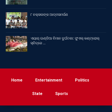
୮ ନକ୍ସଲଙ୍କ ଆତ୍ମସମର୍ପଣ
ଏୟାର୍ ଇଣ୍ଡିଆ ବିମାନ ଦୁର୍ଘଟଣା: ଫୁଏଲ୍‌ କଣ୍ଟ୍ରୋଲ୍‌
ସ୍ବିଚ୍‌ରେ …
Home
Entertainment
Politics
State
Sports