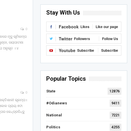
Stay With Us
Facebook
Likes
Like our page
0
୍ଚଳରେ ମୃଦୁ ଭୂମିକମ୍ପ
Twitter
Followers
Follow Us
ମୁଣ୍ଡା, ଜୟପାଟଣା
୍ପ ଅନୁଭୂତ । ୪
Youtube
Subscribe
Subscribe
Popular Topics
State
12876
0
ଶକ୍ତିଶାଳୀ ଭୂକମ୍ପ।
#Odianews
9411
 ସକାଳ ପ୍ରାୟ ୫ଟା
ର କେନ୍ଦ୍ରବିନ୍ଦୁ
National
7221
Politics
4255