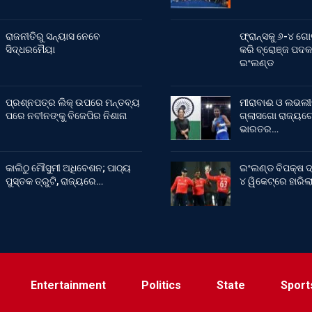
ରାଜନୀତିରୁ ସନ୍ୟାସ ନେବେ
ଫ୍ରାନ୍ସକୁ ୬-୪ ଗୋ
ସିଦ୍ଧରମୈୟା
କରି ବ୍ରୋଞ୍ଜ ପଦକ
ଇଂଲଣ୍ଡ
ପ୍ରଶ୍ନପତ୍ର ଲିକ୍ ଉପରେ ମନ୍ତବ୍ୟ
ମୀରାବାଈ ଓ ଲଭଲୀ
ପରେ ନବୀନଙ୍କୁ ବିଜେପିର ନିଶାନା
ଗ୍ଲାସଗୋ ରାଜ୍ୟଗୋ
ଭାରତର…
କାଲିଠୁ ମୌସୁମୀ ଅଧିବେଶନ; ପାଠ୍ୟ
ଇଂଲଣ୍ଡ ବିପକ୍ଷ ଦ
ପୁସ୍ତକ ତ୍ରୁଟି, ରାଜ୍ୟରେ…
୪ ୱିକେଟ୍‌ରେ ହାରି
Entertainment
Politics
State
Sport