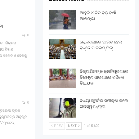
ଆହୁରି ୪ ଦିନ ବଡ଼ ବର୍ଷା
ଆଶଙ୍କା
କା
0
ଲୋକସଭାରେ ପାରିତ ହେଲା
ୂତ। ରିକ୍ଟର
ବନ୍ଦେ ମାତରମ୍‌ ବିଲ୍‌
ପ ବିଜ୍ଞାନ
୍ସ ସମେତ ୫ ଦେଶକୁ
ବିସ୍ଥାପିତଙ୍କ କ୍ଷତିପୂରଣରେ
ବିଳମ୍ବ: ଧାରଣାରେ ବସିଲେ
ବିଧାୟକ
ବନ୍ୟା ସ୍ଥିତିର ସମୀକ୍ଷା କଲେ
0
ରାଜସ୍ୱମନ୍ତ୍ରୀ
 ଗୁଡଭେଲା ବ୍ଲକ
ଭୂମିକମ୍ପ ଅନୁଭୂତ
V ଫୁଟେଜ୍
PREV
NEXT
1 of 5,609