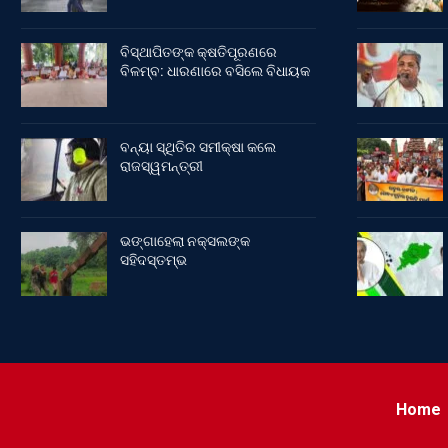
ବିସ୍ଥାପିତଙ୍କ କ୍ଷତିପୂରଣରେ
ବିଳମ୍ବ: ଧାରଣାରେ ବସିଲେ ବିଧାୟକ
ବନ୍ୟା ସ୍ଥିତିର ସମୀକ୍ଷା କଲେ
ରାଜସ୍ୱମନ୍ତ୍ରୀ
ଭଙ୍ଗାହେଲା ନକ୍ସଲଙ୍କ
ସହିଦସ୍ତମ୍ଭ
Home