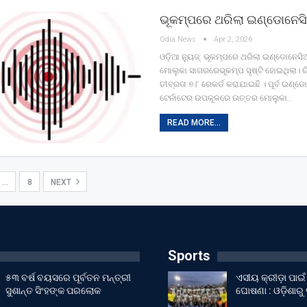
ଭୂକମ୍ପରେ ଥରିଲା ଇଣ୍ଡୋନେସ
Odia News
Apr 2, 2026
ଓଡ଼ିଆ ନ୍ୟୁଜ୍: ଭୂକମ୍ପରେ ଥରିଲା ଇଣ୍ଡୋନେସ
ମୋଲୁକା ସାଗରରେଭୂକମ୍ପ ସୃଷ୍ଟି ହୋଇଥିଲା। 
ତୀବ୍ରତା ୭.୮ ରେକର୍ଡ କରାଯାଇଛି । ପୂର୍ବ ଇଣ
ଟେର୍ନାଟେର ଉପକୂଳରେ ଉତ୍ତର ମୋଲୁକା…
READ MORE...
…
8
NEXT
Sports
୫୩ ବର୍ଷ ବୟସରେ ପୂର୍ବତନ ମନ୍ତ୍ରୀ
ଏସୀୟ କ୍ରୀଡ଼ା ପା
ସୁଶାନ୍ତ ସିଂହଙ୍କ ପରଲୋକ
ଘୋଷଣା : ଓଡ଼ିଶାରୁ