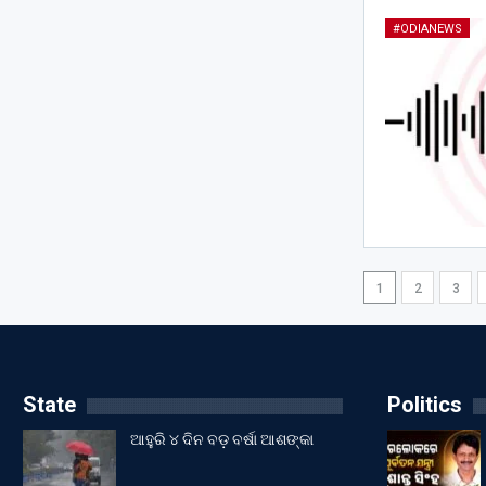
#ODIANEWS
1
2
3
State
Politics
ଆହୁରି ୪ ଦିନ ବଡ଼ ବର୍ଷା ଆଶଙ୍କା