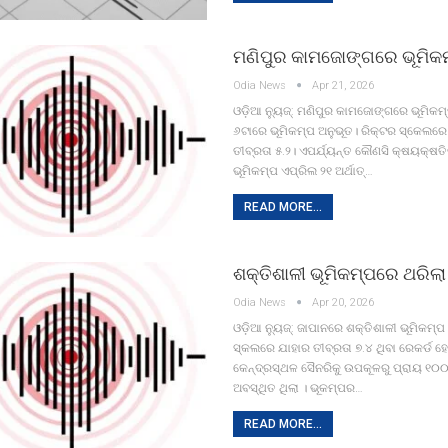
ମଣିପୁର କାମଜୋଙ୍ଗରେ ଭୂମିକ
Odia News
Apr 21, 2026
ଓଡ଼ିଆ ନ୍ୟୁଜ୍: ମଣିପୁର କାମଜୋଙ୍ଗରେ ଭୂମିକମ
୬ଟାରେ ଭୂମିକମ୍ପ ଅନୁଭୂତ। ରିକ୍ଟର ସ୍କେଲରେ
ତୀବ୍ରତା ୫.୨। ଏପର୍ଯ୍ୟନ୍ତ କୌଣସି କ୍ଷୟକ୍ଷତିର 
ଭୂମିକମ୍ପ ଏପ୍ରିଲ ୨୧ ଅର୍ଥାତ୍…
READ MORE...
ଶକ୍ତିଶାଳୀ ଭୂମିକମ୍ପରେ ଥରିଲା
Odia News
Apr 20, 2026
ଓଡ଼ିଆ ନ୍ୟୁଜ୍: ଜାପାନରେ ଶକ୍ତିଶାଳୀ ଭୂମିକମ୍ପ
ସ୍କଲରେ ଯାହାର ତୀବ୍ରତା ୭.୪ ଥିବା ରେକର୍ଡ ହ
କେନ୍ଦ୍ରସ୍ଥଳ ସୈନରିକୁ ଉପକୂଳରୁ ପ୍ରାୟ ୧୦
ଅବସ୍ଥିତ ଥିଲା । ଭୂକମ୍ପର…
READ MORE...