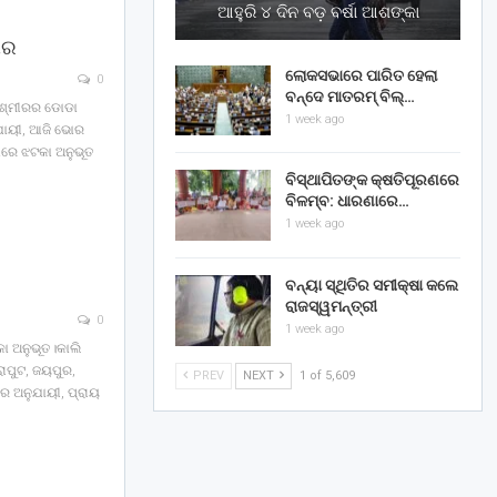
ଆହୁରି ୪ ଦିନ ବଡ଼ ବର୍ଷା ଆଶଙ୍କା
ୀର
ଲୋକସଭାରେ ପାରିତ ହେଲା
0
ବନ୍ଦେ ମାତରମ୍‌ ବିଲ୍‌…
 କଶ୍ମୀରର ଡୋଡା
1 week ago
ୁଯାୟୀ, ଆଜି ଭୋର
ରେ ଝଟକା ଅନୁଭୂତ
ବିସ୍ଥାପିତଙ୍କ କ୍ଷତିପୂରଣରେ
ବିଳମ୍ବ: ଧାରଣାରେ…
1 week ago
ବନ୍ୟା ସ୍ଥିତିର ସମୀକ୍ଷା କଲେ
ରାଜସ୍ୱମନ୍ତ୍ରୀ
0
1 week ago
‌କା ଅନୁଭୂତ।କାଲି
ରାପୁଟ, ଜୟପୁର,
PREV
NEXT
1 of 5,609
ବର ଅନୁଯାୟୀ, ପ୍ରାୟ