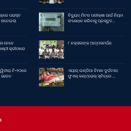
ଲ୍‌ରେ ପରାସ୍ତ
ବିଦ୍ୟୁତ୍ ମିଟର ପରୀକ୍ଷା ପାଇଁ ନିୟମ
 ହାତେଇଲା
ସଂଶୋଧନ କରିବାକୁ ପ୍ରସ୍ତୁତ…
ନା ନେବେ
୮ ନକ୍ସଲଙ୍କ ଆତ୍ମସମର୍ପଣ
ଷ୍ଠୀ କ୍ରୀଡାରେ
୍ୱିତୀୟ ଟି-୨୦ରେ
ଏୟାର୍ ଇଣ୍ଡିଆ ବିମାନ ଦୁର୍ଘଟଣା:
ଲା ଭାରତ
ଫୁଏଲ୍‌ କଣ୍ଟ୍ରୋଲ୍‌ ସ୍ବିଚ୍‌ରେ …
s