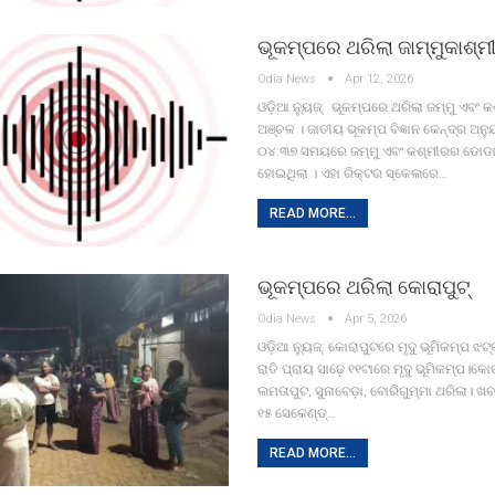
ଭୂକମ୍ପରେ ଥରିଲା ଜାମ୍ମୁକାଶ୍ମ
Odia News
Apr 12, 2026
ଓଡ଼ିଆ ନ୍ୟୁଜ୍: ଭୂକମ୍ପରେ ଥରିଲା ଜମ୍ମୁ ଏବଂ
ଅଞ୍ଚଳ । ଜାତୀୟ ଭୂକମ୍ପ ବିଜ୍ଞାନ କେନ୍ଦ୍ର ଅନ
୦୪:୩୭ ସମୟରେ ଜମ୍ମୁ ଏବଂ କଶ୍ମୀରର ଡୋଡା
ହୋଇଥିଲା । ଏହା ରିକ୍ଟର ସ୍କେଲରେ…
READ MORE...
ଭୂକମ୍ପରେ ଥରିଲା କୋରାପୁଟ୍
Odia News
Apr 5, 2026
ଓଡ଼ିଆ ନ୍ୟୁଜ୍: କୋରାପୁଟରେ ମୃଦୁ ଭୂମିକମ୍ପ ଝଟ୍
ରାତି ପ୍ରାୟ ସାଢ଼େ ୧୧ଟାରେ ମୃଦୁ ଭୂମିକମ୍ପ।କୋ
ଲମତାପୁଟ, ସୁନାବେଡ଼ା, ବୋରିଗୁମ୍ମା ଥରିଲା। ଖ
୧୫ ସେକେଣ୍ଡ୍‌…
READ MORE...