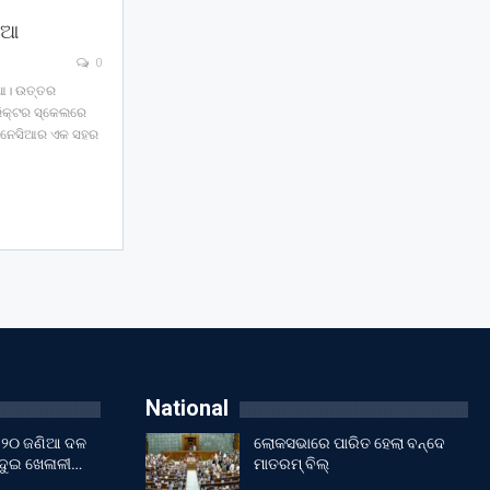
ିଆ
0
ିଆ। ଉତ୍ତର
ରିକ୍ଟର ସ୍କେଲରେ
୍ଡୋନେସିଆର ଏକ ସହର
National
ଇଁ ୨୦ ଜଣିଆ ଦଳ
ଲୋକସଭାରେ ପାରିତ ହେଲା ବନ୍ଦେ
 ଦୁଇ ଖେଳାଳୀ…
ମାତରମ୍‌ ବିଲ୍‌