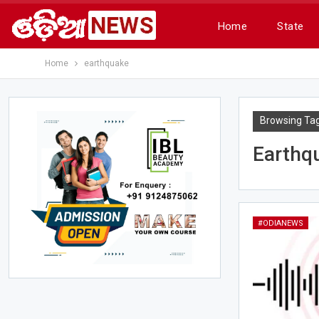
Home
State
Home
earthquake
Browsing Ta
Earthq
#ODIANEWS