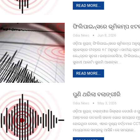
READ MORE...
ଫିଲିପାଇନ୍ସରେ ଭୂମିକମ୍ପ ଝଟ
Odia News
Jun 8, 2026
ଓଡ଼ିଆ ନ୍ୟୁଜ୍: ଫିଲିପାଇନ୍ସରେ ଭୂମିକମ୍ପ ଅନୁଭ
ସ୍କେଲ୍‌ରେ ତୀବ୍ରତା ୭.୮ ଅନୁଭୂତ। ଜାତୀୟ ଭୂକମ୍
କେନ୍ଦ୍ରର ସୂଚନା। ଇଣ୍ଡୋନେସିଆ, ଫିଲିପାଇନ
ସୁନାମୀ ଆଲର୍ଟ। ସୁନାମି ଆଶଙ୍କା:…
READ MORE...
ପୁଣି ଥରିଲା ବଲାଙ୍ଗୀରି
Odia News
May 3, 2026
ଓଡ଼ିଆ ନ୍ୟୁଜ୍: ବଲାଙ୍ଗୀର ଜିଲ୍ଲାର ଦେଓଗାଁ ଓ
ଅଞ୍ଚଳରେ ଗତକାଲି ସକାଳ ଭୋର ସମୟରେ ମୃଦୁ
ହୋଇଥିବା ବେଳେ, ଏହାର ଦୃଶ୍ୟ ବର୍ତ୍ତମାନ CCT
ମାଧ୍ୟମରେ ସାମ୍ନାକୁ ଆସିଛି। ସେ ସମୟରେ…