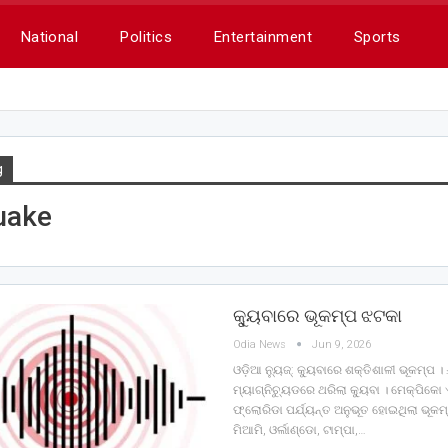
National
Politics
Entertainment
Sports
g
uake
କ୍ୟୁବାରେ ଭୂକମ୍ପ ଝଟକା
Odia News
Jun 9, 2026
ଓଡ଼ିଆ ନ୍ୟୁଜ୍: କ୍ୟୁବାରେ ଶକ୍ତିଶାଳୀ ଭୂକମ୍ପ । 
ମ୍ୟାଗ୍ନିଚ୍ୟୁଡରେ ଥରିଲା କ୍ୟୁବା । ମେକ୍ପିକ
ଫ୍ଲୋରିଡା ପର୍ଯ୍ୟନ୍ତ ଅନୁଭୂତ ହୋଇଥିଲା ଭୂକ
ମିଆମି, ଓର୍ଲାଣ୍ଡୋ, ଟାମ୍ପା,…