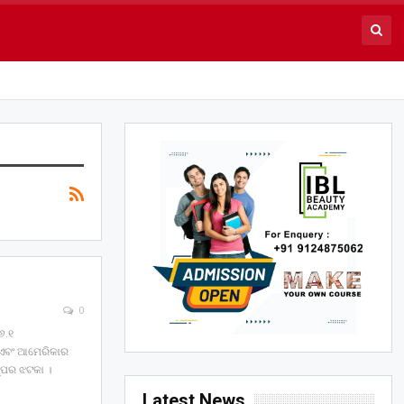
0
୬.୧
ୋ ଏବଂ ଆମେରିକାର
ମ୍ପର ଝଟକା ।
Latest News