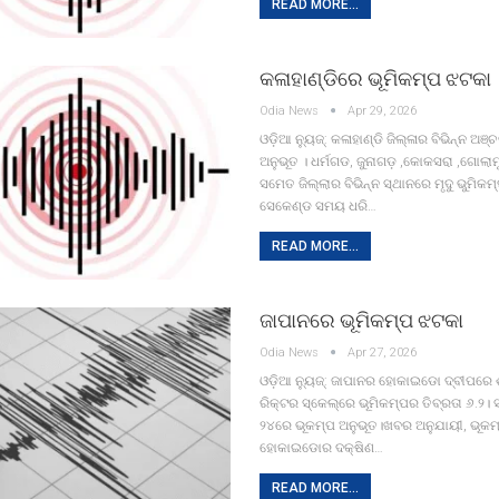
READ MORE...
କଳାହାଣ୍ଡିରେ ଭୂମିକମ୍ପ ଝଟକା
Odia News
Apr 29, 2026
ଓଡ଼ିଆ ନ୍ୟୁଜ୍: କଳାହାଣ୍ଡି ଜିଲ୍ଳାର ବିଭିନ୍ନ ଅଞ
ଅନୁଭୂତ । ଧର୍ମଗଡ, ଜୁନାଗଡ଼ ,କୋକସରା ,ଗୋଲା
ସମେତ ଜିଲ୍ଲାର ବିଭିନ୍ନ ସ୍ଥାନରେ ମୃଦୁ ଭୁମିକମ
ସେକେଣ୍ଡ ସମୟ ଧରି…
READ MORE...
ଜାପାନରେ ଭୂମିକମ୍ପ ଝଟକା
Odia News
Apr 27, 2026
­ଓଡ଼ିଆ ନ୍ୟୁଜ୍: ଜାପାନର ହୋକାଇଡୋ ଦ୍ବୀପରେ 
ରିକ୍ଟର ସ୍କେଲ୍‌ରେ ଭୂମିକମ୍ପର ତିବ୍ରତା ୬.୨।
୨୪ରେ ଭୂକମ୍ପ ଅନୁଭୂତ।ଖବର ଅନୁଯାୟୀ, ଭୂକମ୍ପ
ହୋକାଇଡୋର ଦକ୍ଷିଣ…
READ MORE...