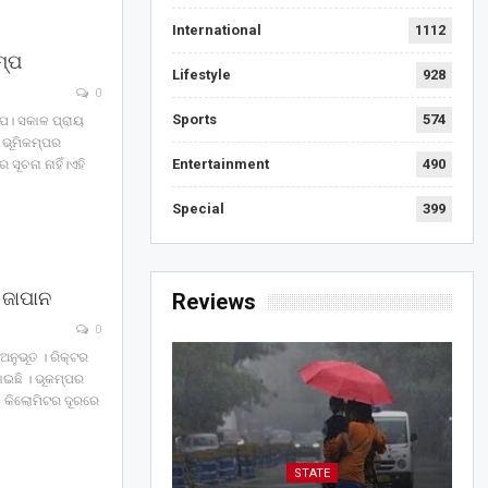
International
1112
ମ୍ପ
Lifestyle
928
0
Sports
574
୍ପ। ସକାଳ ପ୍ରାୟ
 ଭୂମିକମ୍ପର
Entertainment
490
ସୂଚନା ନାହିଁ।ଏହି
Special
399
 ଜାପାନ
Reviews
0
 ଅନୁଭୂତ । ରିକ୍ଟର
ୋଇଛି । ଭୂକମ୍ପର
୦ କିଲୋମିଟର ଦୂରରେ
STATE