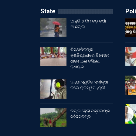
State
Poli
ଆହୁରି ୪ ଦିନ ବଡ଼ ବର୍ଷା
ଆଶଙ୍କା
ବିସ୍ଥାପିତଙ୍କ
କ୍ଷତିପୂରଣରେ ବିଳମ୍ବ:
ଧାରଣାରେ ବସିଲେ
ବିଧାୟକ
ବନ୍ୟା ସ୍ଥିତିର ସମୀକ୍ଷା
କଲେ ରାଜସ୍ୱମନ୍ତ୍ରୀ
ଭଙ୍ଗାହେଲା ନକ୍ସଲଙ୍କ
ସହିଦସ୍ତମ୍ଭ