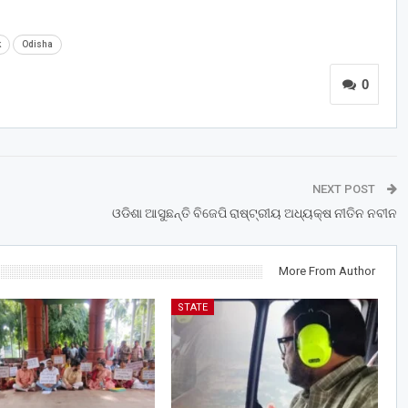
k
Odisha
0
NEXT POST
ଓଡିଶା ଆସୁଛନ୍ତି ବିଜେପି ରାଷ୍ଟ୍ରୀୟ ଅଧ୍ୟକ୍ଷ ନୀତିନ ନବୀନ
More From Author
STATE