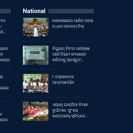
National
 ୨୦
ଲୋକସଭାରେ ପାରିତ ହେଲା
 :
ବନ୍ଦେ ମାତରମ୍‌ ବିଲ୍‌
ାଳୀ…
ଲ୍‌ରେ
ବିଦ୍ୟୁତ୍ ମିଟର ପରୀକ୍ଷା
୍ଜ
ପାଇଁ ନିୟମ ସଂଶୋଧନ
ଂଲଣ୍ଡ
କରିବାକୁ ପ୍ରସ୍ତୁତ…
ନା
୮ ନକ୍ସଲଙ୍କ
ଆତ୍ମସମର୍ପଣ
ୀଡାରେ
ଏୟାର୍ ଇଣ୍ଡିଆ ବିମାନ
ଦୁର୍ଘଟଣା: ଫୁଏଲ୍‌
 ୪
କଣ୍ଟ୍ରୋଲ୍‌ ସ୍ବିଚ୍‌ରେ …
 ଭାରତ