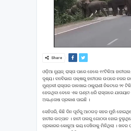
Share
ଓଡ଼ିଆ ନ୍ୟୁଜ୍: ରାସ୍ତା ପାରେ ହେଲେ ୧୯ଟିକିଆ ହାତୀପଲ।
ଦୃଶ୍ୟ। ବନବିଭାଗ ପକ୍ଷରୁ ହାତୀପଲ ଉପରେ ନଜର ରଖ
ମୁଣ୍ଡଳୀ ରାସ୍ତାର ଡାଳଖାଇ ଠାକୁରାଣୀ ନିକଟରେ ୨୧ ଟିକ
ହେଉଥିବା ବେଳେ ଏକ ଘଣ୍ଟା ଧରି ରାସ୍ତାରେ ଯାତାୟାତ
ଅସନ୍ତୋଷ ପ୍ରକାଶ ପାଇଛି ।
ସେହିପରି, କିଛି ଦିନ ପୂର୍ବରୁ ଆଠଗଡ଼ ସହର ମୁହାଁ ହ
ହାତୀର ଉତ୍ପାତ । ହାତୀ ପଲରୁ ଗୋଠଡା ହୋଇ ବୁଲୁଥ
ପ୍ରକାରର କୋକୁଆ ଭୟ ଦେଖିବାକୁ ମିଳିଥିଲା । ଖବର 