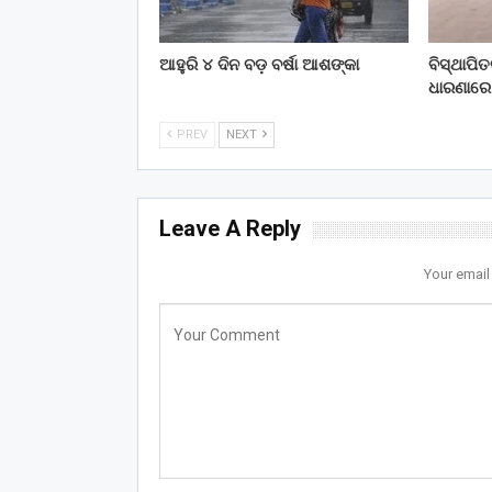
ଆହୁରି ୪ ଦିନ ବଡ଼ ବର୍ଷା ଆଶଙ୍କା
ବିସ୍ଥାପି
ଧାରଣାରେ
PREV
NEXT
Leave A Reply
Your email