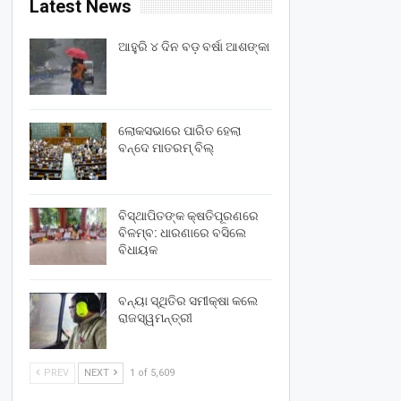
Latest News
ଆହୁରି ୪ ଦିନ ବଡ଼ ବର୍ଷା ଆଶଙ୍କା
ଲୋକସଭାରେ ପାରିତ ହେଲା
ବନ୍ଦେ ମାତରମ୍‌ ବିଲ୍‌
ବିସ୍ଥାପିତଙ୍କ କ୍ଷତିପୂରଣରେ
ବିଳମ୍ବ: ଧାରଣାରେ ବସିଲେ
ବିଧାୟକ
ବନ୍ୟା ସ୍ଥିତିର ସମୀକ୍ଷା କଲେ
ରାଜସ୍ୱମନ୍ତ୍ରୀ
PREV
NEXT
1 of 5,609