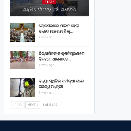
STATE
ଆହୁରି ୪ ଦିନ ବଡ଼ ବର୍ଷା ଆଶଙ୍କା
ଲୋକସଭାରେ ପାରିତ ହେଲା
ବନ୍ଦେ ମାତରମ୍‌ ବିଲ୍‌…
1 week ago
ବିସ୍ଥାପିତଙ୍କ କ୍ଷତିପୂରଣରେ
ବିଳମ୍ବ: ଧାରଣାରେ…
1 week ago
ବନ୍ୟା ସ୍ଥିତିର ସମୀକ୍ଷା କଲେ
ରାଜସ୍ୱମନ୍ତ୍ରୀ
1 week ago
PREV
NEXT
1 of 5,609