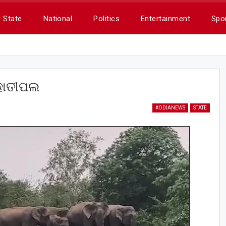
State
National
Politics
Entertainment
Spo
 ହାତୀପଲ
#ODIANEWS
STATE