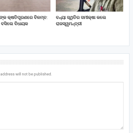
ତଙ୍କ କ୍ଷତିପୂରଣରେ ବିଳମ୍ବ:
ବନ୍ୟା ସ୍ଥିତିର ସମୀକ୍ଷା କଲେ
 ବସିଲେ ବିଧାୟକ
ରାଜସ୍ୱମନ୍ତ୍ରୀ
 address will not be published.