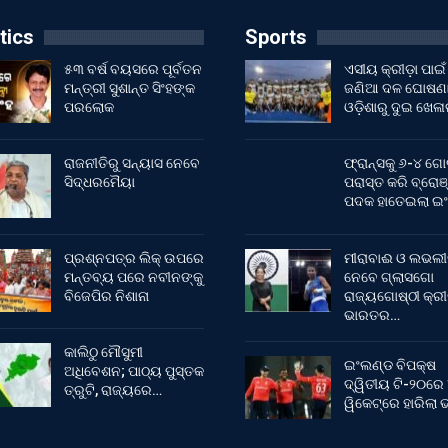
tics
Sports
୫୩ ବର୍ଷ ବୟସରେ ପୂର୍ବତନ
ଏସୀୟ କ୍ରୀଡ଼ା ପାଇଁ
ମନ୍ତ୍ରୀ ସୁଶାନ୍ତ ସିଂହଙ୍କ
ଜଣିଆ ଦଳ ଘୋଷଣା
ପରଲୋକ
ଓଡ଼ିଶାରୁ ଦୁଇ ଖେଳ
ରାଜନୀତିରୁ ସନ୍ୟାସ ନେବେ
ଫ୍ରାନ୍ସକୁ ୬-୪ ଗୋ
ସିଦ୍ଧରମୈୟା
ପରାସ୍ତ କରି ବ୍ରୋଞ
ପଦକ ହାତେଇଲା ଇ
ପ୍ରଶ୍ନପତ୍ର ଲିକ୍ ଉପରେ
ମୀରାବାଈ ଓ ଲଭଲୀ
ମନ୍ତବ୍ୟ ପରେ ନବୀନଙ୍କୁ
ନେବେ ଗ୍ଲାସଗୋ
ବିଜେପିର ନିଶାନା
ରାଜ୍ୟଗୋଷ୍ଠୀ କ୍ର
ଭାରତର…
କାଲିଠୁ ମୌସୁମୀ
ଇଂଲଣ୍ଡ ବିପକ୍ଷ
ଅଧିବେଶନ; ପାଠ୍ୟ ପୁସ୍ତକ
ଦ୍ୱିତୀୟ ଟି-୨୦ରେ
ତ୍ରୁଟି, ରାଜ୍ୟରେ…
ୱିକେଟ୍‌ରେ ହାରିଲା