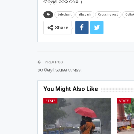
ତୀକ୍ଷ୍ଣ ନଜର ରଖିଛି ।
#elephant
athagarh
Crossing road
Cutta
Share
PREV POST
୪୦ ଡିଗ୍ରୀ ଉପରେ ୧୧ ସହର
You Might Also Like
STATE
STATE